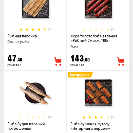
(7)
(0)
Рыбная палочка
Икра толстолоба вяленая
«Рибний Смак», 100г
Снек из рыбы
Икра
47
143
,40
,00
грн за 60 г
грн за 1 шт
Топ продаж
(0)
(8)
Рыба Судак вяленый
Рыба сушеная путасу
потрошёный
«Янтарная с перцем»