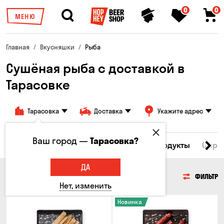
0
0
МЕНЮ
Главная
Вкусняшки
Рыба
Сушёная рыба с доставкой в ​​
Тарасовке
Тарасовка
Доставка
Укажите адрес
Ваш город —
Тарасовка?
Все товары
Мясо
Рыба
Морепродукты
Сырн
ДА
РЫБА
ФИЛЬТР
Нет, изменить
Новинка