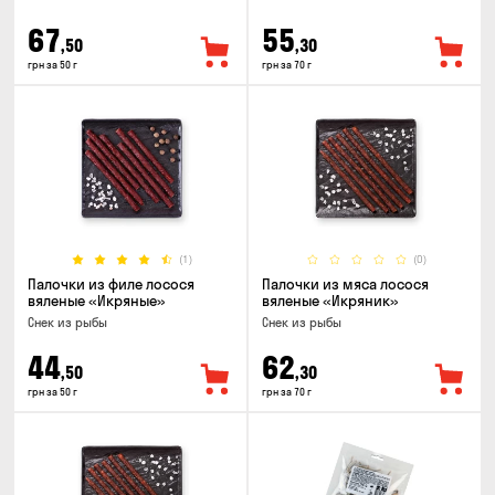
67
55
,50
,30
грн за 50 г
грн за 70 г
(1)
(0)
Палочки из филе лосося
Палочки из мяса лосося
вяленые «Икряные»
вяленые «Икряник»
Снек из рыбы
Снек из рыбы
44
62
,50
,30
грн за 50 г
грн за 70 г