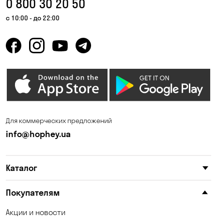
0 800 30 20 50
Гнедин
Гора
с 10:00 - до 22:00
Горбаневка
Горенка
Горишние Плавни
Гостомель
Дмитровка
Днепр
Елизаветовка
Зазимье
Запорожье
Ирпень
Для коммерческих предложений
Калиновка
Каменные Потоки
info@hophey.ua
Каменское
Карнауховка
Каталог
Катериновка
Келеберда
Киев
Клинцы
Покупателям
Княжичи
Корсунцы
Акции и новости