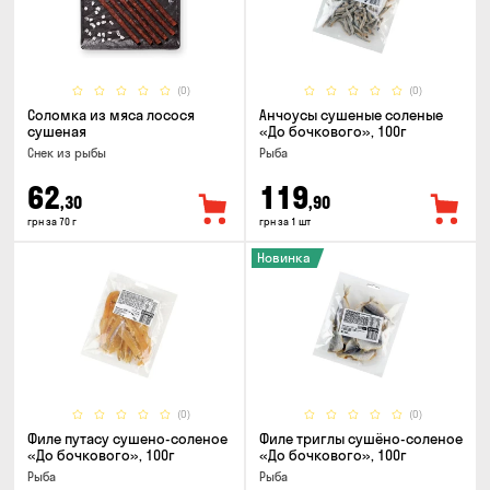
(0)
(0)
Соломка из мяса лосося
Анчоусы сушеные соленые
сушеная
«До бочкового», 100г
Снек из рыбы
Рыба
62
119
,30
,90
грн за 70 г
грн за 1 шт
Новинка
(0)
(0)
Филе путасу сушено-соленое
Филе триглы сушёно-соленое
«До бочкового», 100г
«До бочкового», 100г
Рыба
Рыба