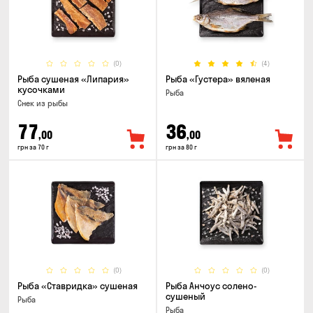
(0)
(4)
Рыба сушеная «Липария»
Рыба «Густера» вяленая
кусочками
Рыба
Снек из рыбы
77
36
,00
,00
грн за 70 г
грн за 80 г
(0)
(0)
Рыба «Ставридка» сушеная
Рыба Анчоус солено-
сушеный
Рыба
Рыба