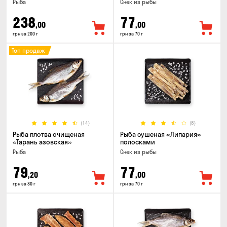
Рыба
Снек из рыбы
238
77
,00
,00
грн за 200 г
грн за 70 г
Топ продаж
(14)
(8)
Рыба плотва очищеная
Рыба сушеная «Липария»
«Тарань азовская»
полосками
Рыба
Снек из рыбы
79
77
,20
,00
грн за 80 г
грн за 70 г