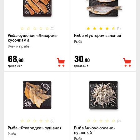
(0)
(4)
Рыба сушеная «Липария»
Рыба «Густера» вяленая
кусочками
Рыба
Снек из рыбы
68
30
,60
,40
грн за 70 г
грн за 80 г
(0)
(0)
Рыба «Ставридка» сушеная
Рыба Анчоус солено-
сушеный
Рыба
Рыба