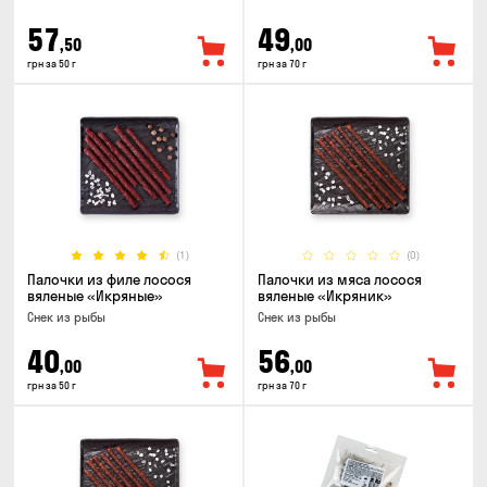
57
49
,50
,00
грн за 50 г
грн за 70 г
(1)
(0)
Палочки из филе лосося
Палочки из мяса лосося
вяленые «Икряные»
вяленые «Икряник»
Снек из рыбы
Снек из рыбы
40
56
,00
,00
грн за 50 г
грн за 70 г