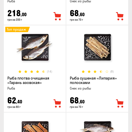
Рыба
Снек из рыбы
218
68
,00
,60
грн за 200 г
грн за 70 г
Топ продаж
(14)
(8)
Рыба плотва очищеная
Рыба сушеная «Липария»
«Тарань азовская»
полосками
Рыба
Снек из рыбы
62
68
,40
,60
грн за 80 г
грн за 70 г