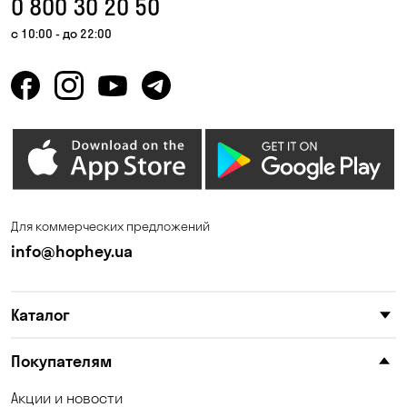
0 800 30 20 50
Гора
Горбаневка
с 10:00 - до 22:00
Горенка
Горишние Плавни
Гостомель
Дмитровка
Днепр
Елизаветовка
Зазимье
Запорожье
Ирпень
Калиновка
Для коммерческих предложений
Каменные Потоки
Каменское
info@hophey.ua
Карнауховка
Катериновка
Каталог
Келеберда
Киев
Клинцы
Княжичи
Покупателям
Корсунцы
Котовка
Акции и новости