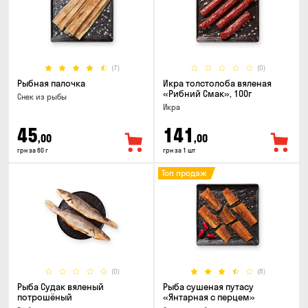
(7)
(0)
Рыбная палочка
Икра толстолоба вяленая
«Рибний Смак», 100г
Снек из рыбы
Икра
45
141
,00
,00
грн за 60 г
грн за 1 шт
Топ продаж
(0)
(8)
Рыба Судак вяленый
Рыба сушеная путасу
потрошёный
«Янтарная с перцем»