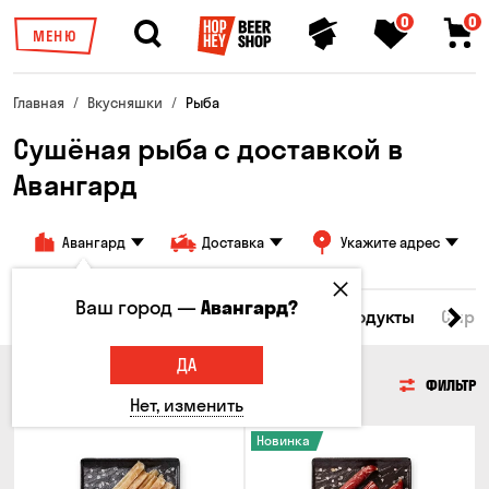
0
0
МЕНЮ
Главная
Вкусняшки
Рыба
Сушёная рыба с доставкой в ​​
Авангард
Авангард
Доставка
Укажите адрес
Ваш город —
Авангард?
Все товары
Мясо
Рыба
Морепродукты
Сырн
ДА
РЫБА
ФИЛЬТР
Нет, изменить
Новинка