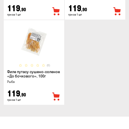
119
119
,90
,90
грн за 1 шт
грн за 1 шт
(0)
Филе путасу сушено-соленое
«До бочкового», 100г
Рыба
119
,90
грн за 1 шт