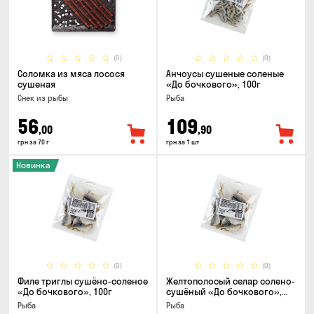
(0)
(0)
Соломка из мяса лосося
Анчоусы сушеные соленые
сушеная
«До бочкового», 100г
Снек из рыбы
Рыба
56
109
,00
,90
грн за 70 г
грн за 1 шт
Новинка
(0)
(0)
Филе триглы сушёно-соленое
Желтополосый селар солено-
«До бочкового», 100г
сушёный «До бочкового»,
100г
Рыба
Рыба