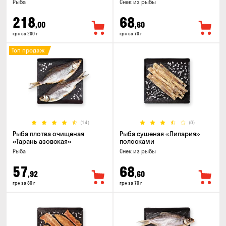
Рыба
Снек из рыбы
218
68
,00
,60
грн за 200 г
грн за 70 г
Топ продаж
(14)
(8)
Рыба плотва очищеная
Рыба сушеная «Липария»
«Тарань азовская»
полосками
Рыба
Снек из рыбы
57
68
,92
,60
грн за 80 г
грн за 70 г