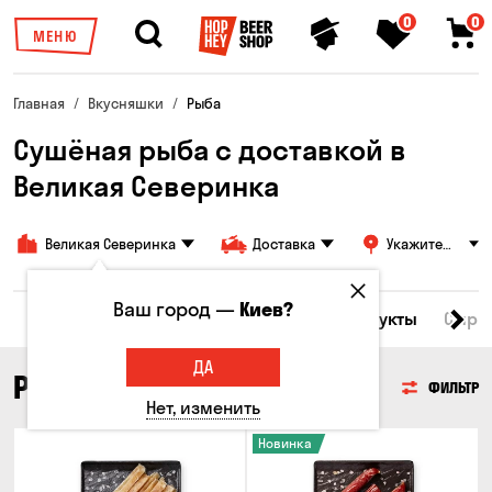
0
0
МЕНЮ
Главная
Вкусняшки
Рыба
Сушёная рыба с доставкой в ​​
Великая Северинка
Великая Северинка
Доставка
Укажите
адрес
Ваш город —
Киев?
Все товары
Мясо
Рыба
Морепродукты
Сырн
ДА
РЫБА
ФИЛЬТР
Нет, изменить
Новинка