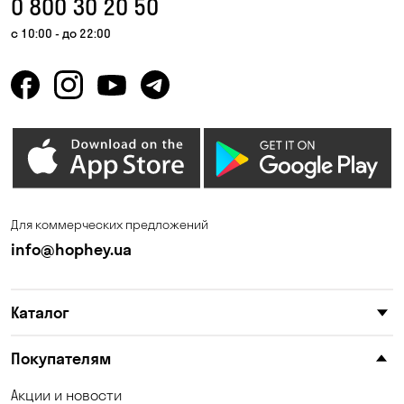
0 800 30 20 50
Гора
Горбаневка
с 10:00 - до 22:00
Горенка
Горишние Плавни
Гостомель
Дмитровка
Днепр
Елизаветовка
Зазимье
Запорожье
Ирпень
Калиновка
Для коммерческих предложений
Каменные Потоки
Каменское
info@hophey.ua
Карнауховка
Катериновка
Каталог
Келеберда
Киев
Клинцы
Княжичи
Покупателям
Корсунцы
Котовка
Акции и новости