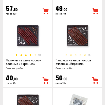
57
49
,50
,00
грн за 50 г
грн за 70 г
(1)
(0)
Палочки из филе лосося
Палочки из мяса лосося
вяленые «Икряные»
вяленые «Икряник»
Снек из рыбы
Снек из рыбы
40
56
,00
,00
грн за 50 г
грн за 70 г