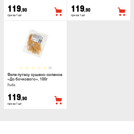
119
119
,90
,90
грн за 1 шт
грн за 1 шт
(0)
Филе путасу сушено-соленое
«До бочкового», 100г
Рыба
119
,90
грн за 1 шт