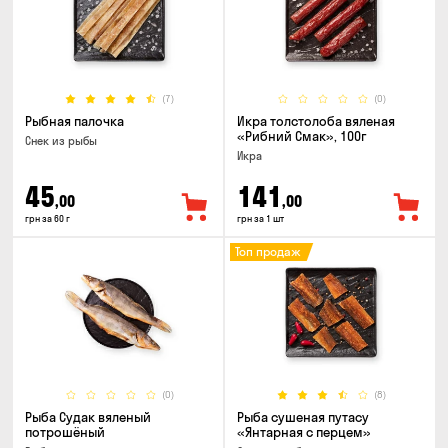
(7)
(0)
Рыбная палочка
Икра толстолоба вяленая
«Рибний Смак», 100г
Снек из рыбы
Икра
45
141
,00
,00
грн за 60 г
грн за 1 шт
Топ продаж
(0)
(8)
Рыба Судак вяленый
Рыба сушеная путасу
потрошёный
«Янтарная с перцем»