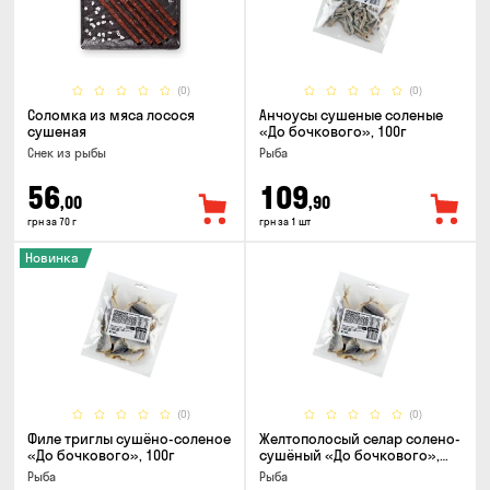
(0)
(0)
Соломка из мяса лосося
Анчоусы сушеные соленые
сушеная
«До бочкового», 100г
Снек из рыбы
Рыба
56
109
,00
,90
грн за 70 г
грн за 1 шт
Новинка
(0)
(0)
Филе триглы сушёно-соленое
Желтополосый селар солено-
«До бочкового», 100г
сушёный «До бочкового»,
100г
Рыба
Рыба