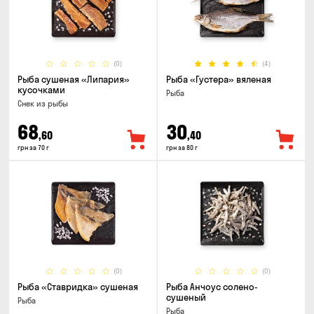
(0)
(4)
Рыба сушеная «Липария»
Рыба «Густера» вяленая
кусочками
Рыба
Снек из рыбы
68
30
,60
,40
грн за 70 г
грн за 80 г
(0)
(0)
Рыба «Ставридка» сушеная
Рыба Анчоус солено-
сушеный
Рыба
Рыба