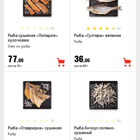
(0)
(4)
Рыба сушеная «Липария»
Рыба «Густера» вяленая
кусочками
Рыба
Снек из рыбы
77
36
,00
,00
грн за 70 г
грн за 80 г
(0)
(0)
Рыба «Ставридка» сушеная
Рыба Анчоус солено-
сушеный
Рыба
Рыба