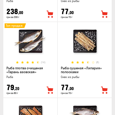
Рыба
Снек из рыбы
238
77
,00
,00
грн за 200 г
грн за 70 г
Топ продаж
(14)
(8)
Рыба плотва очищеная
Рыба сушеная «Липария»
«Тарань азовская»
полосками
Рыба
Снек из рыбы
79
77
,20
,00
грн за 80 г
грн за 70 г