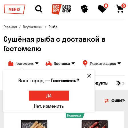
0
0
МЕНЮ
Главная
Вкусняшки
Рыба
Сушёная рыба с доставкой в ​​
Гостомелю
Гостомель
Доставка
Укажите адрес
Ваш город —
Гостомель?
Все товары
Мясо
Рыба
Морепродукты
Сырн
ДА
РЫБА
ФИЛЬТР
Нет, изменить
Новинка