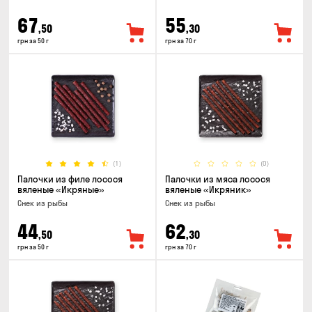
67
55
,50
,30
грн за 50 г
грн за 70 г
(1)
(0)
Палочки из филе лосося
Палочки из мяса лосося
вяленые «Икряные»
вяленые «Икряник»
Снек из рыбы
Снек из рыбы
44
62
,50
,30
грн за 50 г
грн за 70 г