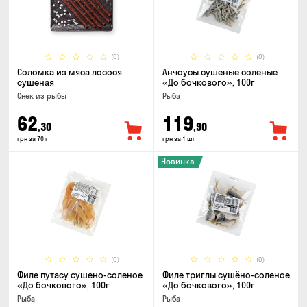
(0)
(0)
Соломка из мяса лосося
Анчоусы сушеные соленые
сушеная
«До бочкового», 100г
Снек из рыбы
Рыба
62
119
,30
,90
грн за 70 г
грн за 1 шт
Новинка
(0)
(0)
Филе путасу сушено-соленое
Филе триглы сушёно-соленое
«До бочкового», 100г
«До бочкового», 100г
Рыба
Рыба