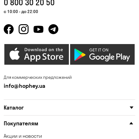
0 800 30 20 50
Гнедин
Гора
с 10:00 - до 22:00
Горбаневка
Горенка
Горишние Плавни
Дмитровка
Днепр
Елизаветовка
Зазимье
Запорожье
Ирпень
Калиновка
Для коммерческих предложений
Каменные Потоки
Каменское
info@hophey.ua
Карнауховка
Катериновка
Каталог
Келеберда
Киев
Клинцы
Княжичи
Покупателям
Корсунцы
Котовка
Акции и новости