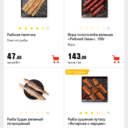
(7)
(0)
Рыбная палочка
Икра толстолоба вяленая
«Рибний Смак», 100г
Снек из рыбы
Икра
47
143
,40
,00
грн за 60 г
грн за 1 шт
Топ продаж
(0)
(8)
Рыба Судак вяленый
Рыба сушеная путасу
потрошёный
«Янтарная с перцем»