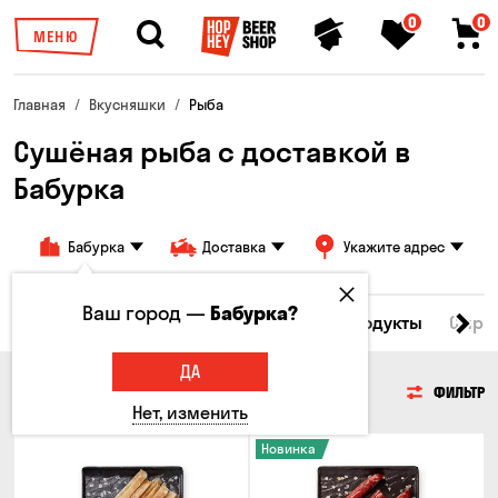
0
0
МЕНЮ
Главная
Вкусняшки
Рыба
Сушёная рыба с доставкой в ​​
Бабурка
Бабурка
Доставка
Укажите адрес
Ваш город —
Бабурка?
Все товары
Мясо
Рыба
Морепродукты
Сырн
ДА
РЫБА
ФИЛЬТР
Нет, изменить
Новинка