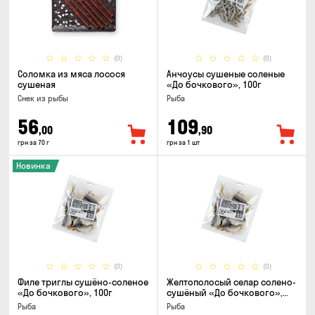
(0)
(0)
Соломка из мяса лосося
Анчоусы сушеные соленые
сушеная
«До бочкового», 100г
Снек из рыбы
Рыба
56
109
,00
,90
грн за 70 г
грн за 1 шт
Новинка
(0)
(0)
Филе триглы сушёно-соленое
Желтополосый селар солено-
«До бочкового», 100г
сушёный «До бочкового»,
100г
Рыба
Рыба