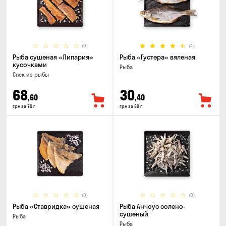
(0)
(4)
Рыба сушеная «Липария»
Рыба «Густера» вяленая
кусочками
Рыба
Снек из рыбы
68
30
,60
,40
грн за 70 г
грн за 80 г
(0)
(0)
Рыба «Ставридка» сушеная
Рыба Анчоус солено-
сушеный
Рыба
Рыба