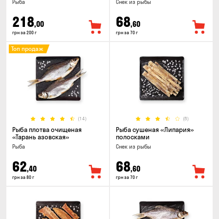
Рыба
Снек из рыбы
218
68
,00
,60
грн за 200 г
грн за 70 г
Топ продаж
(14)
(8)
Рыба плотва очищеная
Рыба сушеная «Липария»
«Тарань азовская»
полосками
Рыба
Снек из рыбы
62
68
,40
,60
грн за 80 г
грн за 70 г