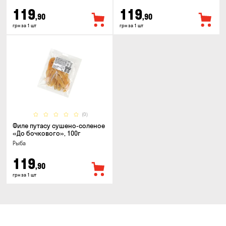
119
119
,90
,90
грн за 1 шт
грн за 1 шт
(0)
Филе путасу сушено-соленое
«До бочкового», 100г
Рыба
119
,90
грн за 1 шт