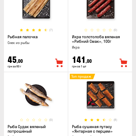
(7)
(0)
Рыбная палочка
Икра толстолоба вяленая
«Рибний Смак», 100г
Снек из рыбы
Икра
45
141
,00
,00
грн за 60 г
грн за 1 шт
Топ продаж
(0)
(8)
Рыба Судак вяленый
Рыба сушеная путасу
потрошёный
«Янтарная с перцем»