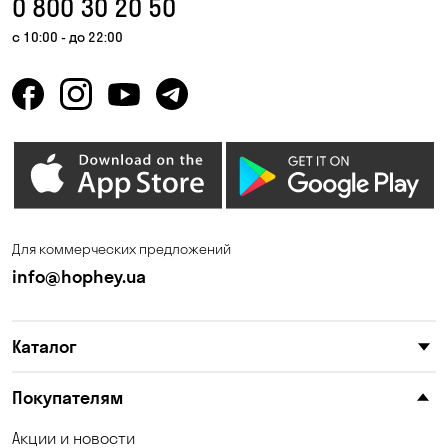
0 800 30 20 50
Гора
Горбаневка
с 10:00 - до 22:00
Горенка
Горишние Плавни
Гостомель
Дмитровка
Днепр
Елизаветовка
Зазимье
Запорожье
Ирпень
Калиновка
Для коммерческих предложений
Каменные Потоки
Каменское
info@hophey.ua
Карнауховка
Катериновка
Каталог
Келеберда
Киев
Клинцы
Княжичи
Покупателям
Корсунцы
Котовка
Акции и новости