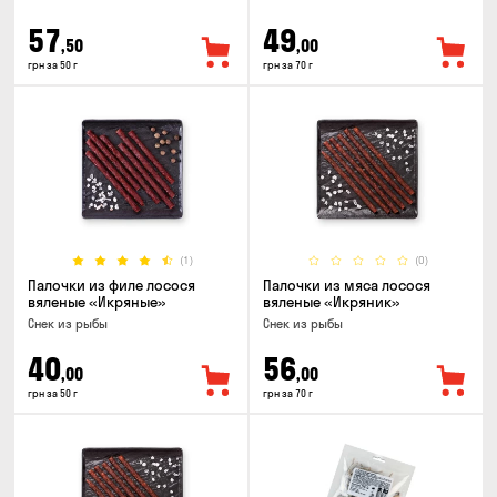
57
49
,50
,00
грн за 50 г
грн за 70 г
(1)
(0)
Палочки из филе лосося
Палочки из мяса лосося
вяленые «Икряные»
вяленые «Икряник»
Снек из рыбы
Снек из рыбы
40
56
,00
,00
грн за 50 г
грн за 70 г