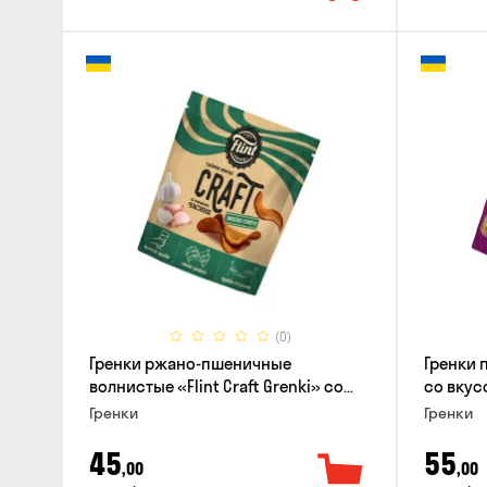
(0)
Гренки ржано-пшеничные
Гренки 
волнистые «Flint Craft Grenki» со
со вкус
вкусом чеснока, 80г
Гренки
Гренки
45
55
,00
,00