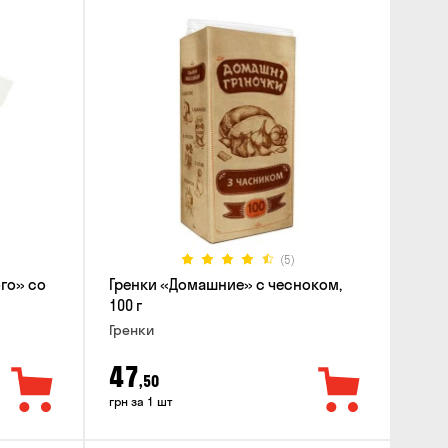
(5)
го» со
Гренки «Домашние» с чесноком,
100 г
Гренки
47
,50
грн за 1 шт