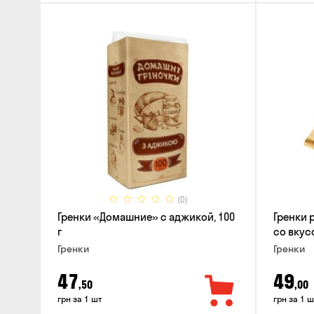
(0)
Гренки «Домашние» с аджикой, 100
Гренки 
г
со вкус
Гренки
Гренки
47
49
,50
,00
грн за 1 шт
грн за 1 ш