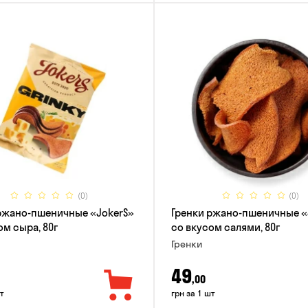
(0)
(0)
ржано-пшеничные «JokerS»
Гренки ржано-пшеничные «
ом сыра, 80г
со вкусом салями, 80г
Гренки
49
,00
т
грн за 1 шт