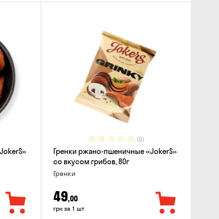
(0)
JokerS»
Гренки ржано-пшеничные «JokerS»
со вкусом грибов, 80г
Гренки
49
,00
грн за 1 шт