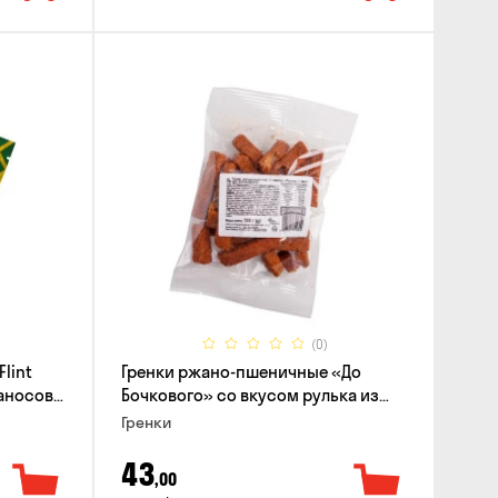
(0)
lint
Гренки ржано-пшеничные «До
баносов
Бочкового» со вкусом рулька из
печи, 100г
Гренки
43
,00