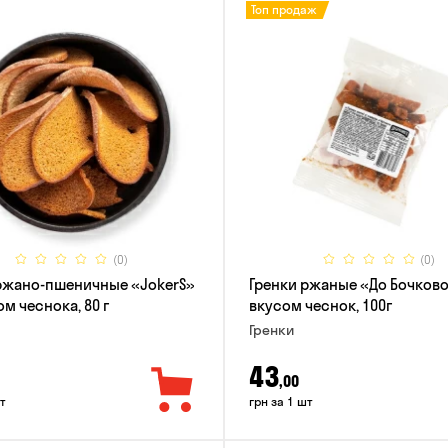
Топ продаж
(0)
(0)
ржано-пшеничные «JokerS»
Гренки ржаные «До Бочково
м чеснока, 80 г
вкусом чеснок, 100г
Гренки
43
,00
т
грн за 1 шт