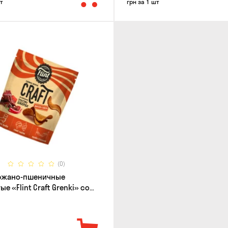
т
грн за 1 шт
(0)
 ржано-пшеничные
е «Flint Craft Grenki» со
острых джерки, 80г