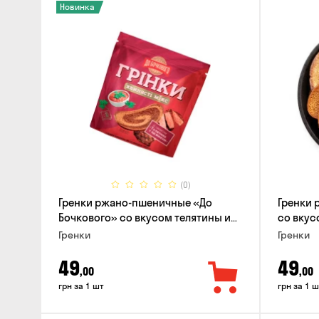
Новинка
(0)
Гренки ржано-пшеничные «До
Гренки 
Бочкового» со вкусом телятины и
со вкусо
аджики, 75г
Гренки
Гренки
49
49
,00
,00
грн за 1 шт
грн за 1 ш