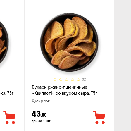
(0)
Сухари ржано-пшеничные
ка, 75г
«Хвилясті» со вкусом сыра, 75г
Сухарики
43
,00
грн за 1 шт