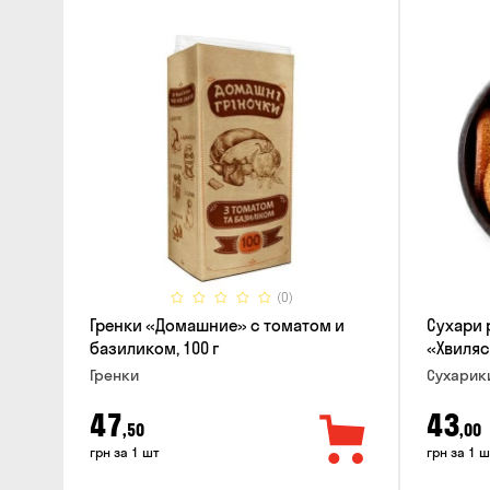
(0)
Гренки «Домашние» с томатом и
Сухари
базиликом, 100 г
«Хвиляс
Гренки
Сухарик
47
43
,50
,00
грн за 1 шт
грн за 1 ш