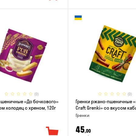
(0)
(0)
пшеничные «До бочкового»
Гренки ржано-пшеничные «F
ом холодец с хреном, 120г
Craft Grenki» со вкусом ка
и горчицы, 80г
Гренки
45
,00