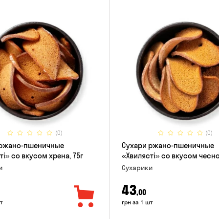
(0)
(0)
 ржано-пшеничные
Сухари ржано-пшеничные
ті» со вкусом хрена, 75г
«Хвилясті» со вкусом чесно
и
Сухарики
43
,00
т
грн за 1 шт