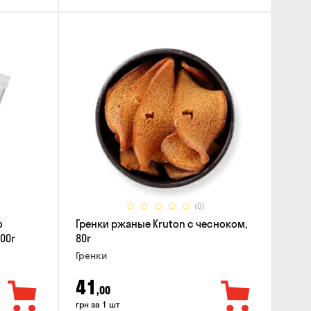
(0)
о
Гренки ржаные Kruton с чесноком,
00г
80г
Гренки
41
,00
грн за 1 шт