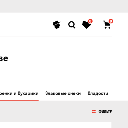
0
0
ве
Гренки и Сухарики
Злаковые снеки
Сладости
ФИЛЬТР