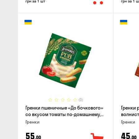
грн за 1 шт
грн за 1 ш
(0)
Гренки пшеничные «До бочкового»
Гренки
со вкусом томаты по-домашнему,
волнисты
120г
вкусом 
Гренки
Гренки
55
45
,00
,00