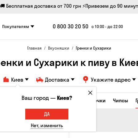
🚚 Бесплатная доставка от 700 грн
⚡Привезем до 90 минут
0 800 30 20 50
Покупателям
с 10:00 - до 22:00
Главная
Вкусняшки
Гренки и Сухарики
ренки и Сухарики к пиву в Кие
Киев
Доставка
Укажите адрес
Ваш город —
Киев?
е закуски
Орешки
Кукуруза
Семечки
Чипсы
ДА
Нет, изменить