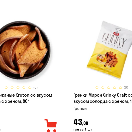
(0)
(0)
ржаные Kruton со вкусом
Гренки Мирон Grinky Craft с
 с хреном, 80г
вкусом холодца с хреном, 1
Гренки
43
,00
т
грн за 1 шт