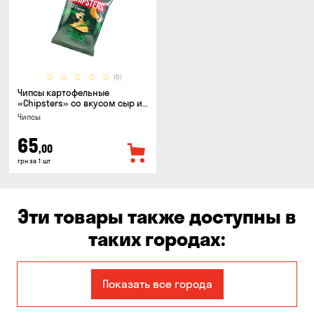
(0)
Чипсы картофельные
«Chipsters» со вкусом сыр и
лук, 95г
Чипсы
65
,00
грн за 1 шт
Эти товары также доступны в
таких городах:
Вышгород
Гнедин
Показать все города
Днепр
Елизаветовка