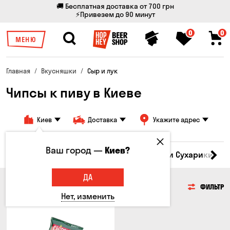
🚚 Бесплатная доставка от 700 грн
⚡Привезем до 90 минут
0
0
МЕНЮ
Главная
Вкусняшки
Сыр и лук
Чипсы к пиву в Киеве
Киев
Доставка
Укажите адрес
Ваш город —
Киев?
Кукуруза
Семечки
Чипсы
Гренки и Сухарики
З
ДА
ЧИПСЫ
ФИЛЬТР
Нет, изменить