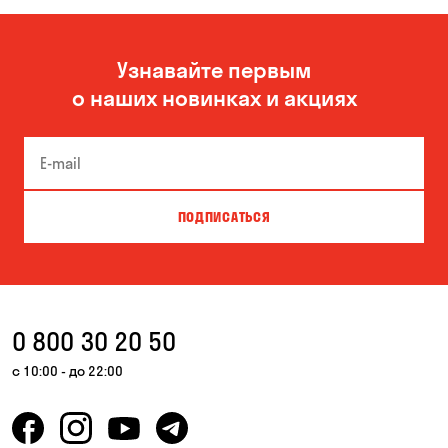
Зазимье
Каменское
Узнавайте первым
Катериновка
Кривой Рог
о наших новинках и акциях
Кропивницкий
Кулеши
Николаевка
Новая Павловка
Новополье
Обозновка
ПОДПИСАТЬСЯ
Одесса
Павлоград
Погребы
Пуховка
Соколовское
Счастливое
0 800 30 20 50
Федоровка
Черняховка
с 10:00 - до 22:00
Шульговка