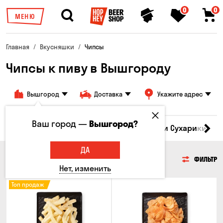
0
0
МЕНЮ
Главная
Вкусняшки
Чипсы
Чипсы к пиву в Вышгороду
Вышгород
Доставка
Укажите адрес
Ваш город —
Вышгород?
Кукуруза
Семечки
Чипсы
Гренки и Сухарики
З
ДА
ЧИПСЫ
ФИЛЬТР
Нет, изменить
Топ продаж