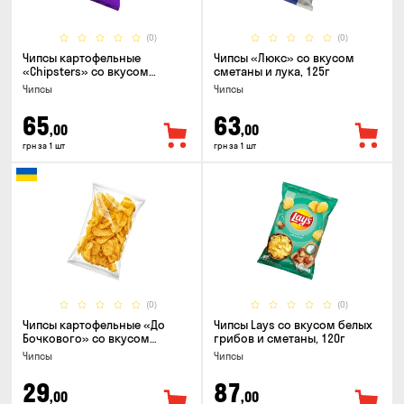
(0)
(0)
Чипсы картофельные
Чипсы «Люкс» со вкусом
«Chipsters» со вкусом
сметаны и лука, 125г
острый удон, 100г
Чипсы
Чипсы
65
63
,00
,00
грн за 1 шт
грн за 1 шт
(0)
(0)
Чипсы картофельные «До
Чипсы Lays со вкусом белых
Бочкового» со вкусом
грибов и сметаны, 120г
сметаны с зеленью, 100г
Чипсы
Чипсы
29
87
,00
,00