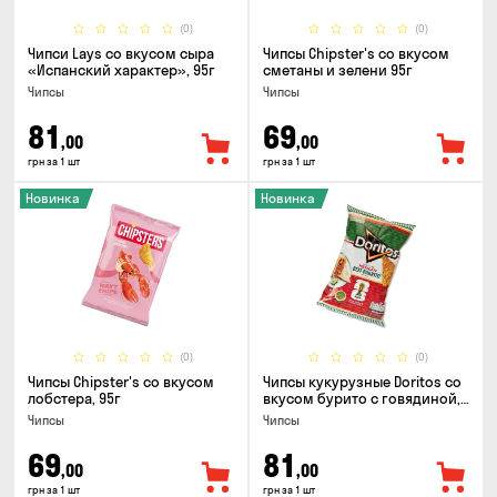
(0)
(0)
Чипси Lays со вкусом сыра
Чипсы Chipster's со вкусом
«Испанский характер», 95г
сметаны и зелени 95г
Чипсы
Чипсы
81
69
,00
,00
грн за 1 шт
грн за 1 шт
Новинка
Новинка
(0)
(0)
Чипсы Chipster's со вкусом
Чипсы кукурузные Doritos со
лобстера, 95г
вкусом бурито с говядиной,
90г
Чипсы
Чипсы
69
81
,00
,00
грн за 1 шт
грн за 1 шт