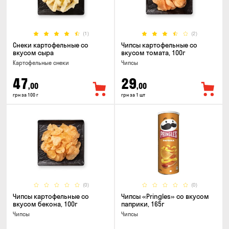
(1)
(2)
Снеки картофельные со
Чипсы картофельные со
вкусом сыра
вкусом томата, 100г
Картофельные снеки
Чипсы
47
29
,00
,00
грн за 100 г
грн за 1 шт
(0)
(0)
Чипсы картофельные со
Чипсы «Pringles» со вкусом
вкусом бекона, 100г
паприки, 165г
Чипсы
Чипсы