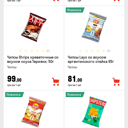
грн за 1 шт
грн за 1 шт
Новинка
(0)
(0)
Чипсы Shrips креветочные со
Чипсы Lays со вкусом
вкусом соуса Терияки, 50г
аргентинского стейка 95г
Чипсы
Чипсы
99
81
,00
,00
грн за 1 шт
грн за 1 шт
Новинка
Новинка