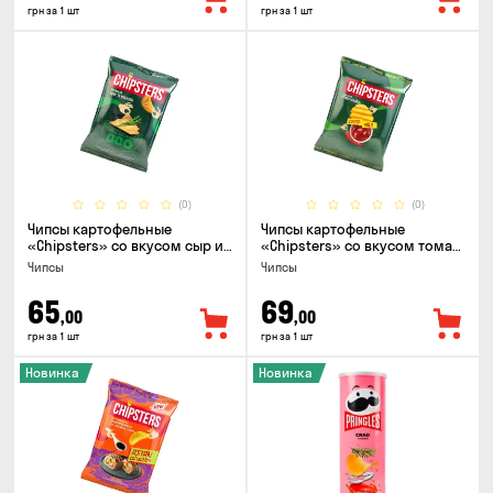
грн за 1 шт
грн за 1 шт
(0)
(0)
Чипсы картофельные
Чипсы картофельные
«Chipsters» со вкусом сыр и
«Chipsters» со вкусом томат
лук, 95г
спайси, 95г
Чипсы
Чипсы
65
69
,00
,00
грн за 1 шт
грн за 1 шт
Новинка
Новинка