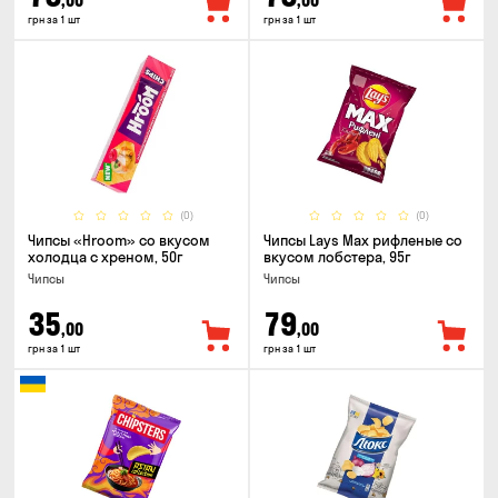
,00
,00
грн за 1 шт
грн за 1 шт
(0)
(0)
Чипсы «Hroom» со вкусом
Чипсы Lays Max рифленые со
холодца с хреном, 50г
вкусом лобстера, 95г
Чипсы
Чипсы
35
79
,00
,00
грн за 1 шт
грн за 1 шт