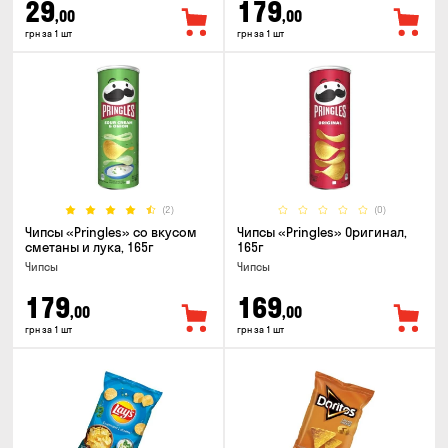
29
179
,00
,00
грн за 1 шт
грн за 1 шт
(2)
(0)
Чипсы «Pringles» со вкусом
Чипсы «Pringles» Оригинал,
сметаны и лука, 165г
165г
Чипсы
Чипсы
179
169
,00
,00
грн за 1 шт
грн за 1 шт