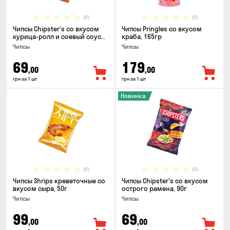
(0)
(0)
Чипсы Chipster's со вкусом
Чипсы Pringles со вкусом
курица-ролл и соевый соус
краба, 165гр
90г
Чипсы
Чипсы
69
179
,00
,00
грн за 1 шт
грн за 1 шт
Новинка
(0)
(0)
Чипсы Shrips креветочные со
Чипсы Chipster's со вкусом
вкусом сыра, 50г
острого рамена, 90г
Чипсы
Чипсы
99
69
,00
,00