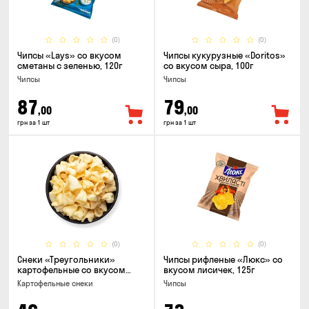
(0)
(0)
Чипсы «Lays» со вкусом
Чипсы кукурузные «Doritos»
сметаны с зеленью, 120г
со вкусом сыра, 100г
Чипсы
Чипсы
87
79
,00
,00
грн за 1 шт
грн за 1 шт
(0)
(0)
Снеки «Треугольники»
Чипсы рифленые «Люкс» со
картофельные со вкусом
вкусом лисичек, 125г
сметаны с луком
Картофельные снеки
Чипсы