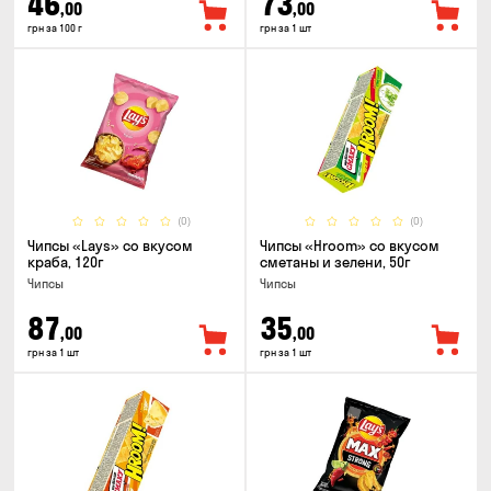
46
73
,00
,00
грн за 100 г
грн за 1 шт
(0)
(0)
Чипсы «Lays» со вкусом
Чипсы «Hroom» со вкусом
краба, 120г
сметаны и зелени, 50г
Чипсы
Чипсы
87
35
,00
,00
грн за 1 шт
грн за 1 шт