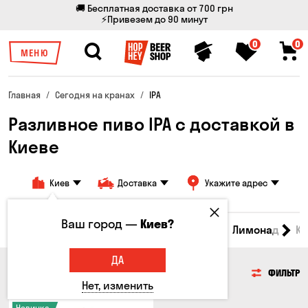
🚚 Бесплатная доставка от 700 грн
⚡Привезем до 90 минут
0
0
МЕНЮ
Главная
Сегодня на кранах
IPA
Разливное пиво IPA с доставкой в
Киеве
Киев
Доставка
Укажите адрес
Ваш город —
Киев?
Все товары
Пиво
Сидр
Вино
Лимонад
Кв
ДА
ПИВО
ФИЛЬТР
Нет, изменить
Новинка