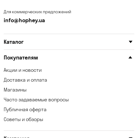
Запорожье
Ирпень
Для коммерческих предложений
Калиновка
Каменское
info@hophey.ua
Карнауховка
Катериновка
Каталог
Келеберда
Клинцы
Княжичи
Корсунцы
Покупателям
Котовка
Коцюбинское
Акции и новости
Доставка и оплата
Кошары
Красноселка
Магазины
Кременчуг
Кривой Рог
Часто задаваемые вопросы
Кривуши
Кропивницкий
Публичная оферта
Советы и обзоры
Крюковщина
Кулеши
Кушугум
Лески