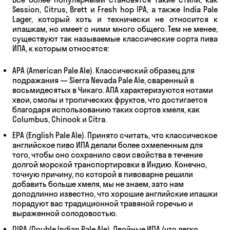
Session, Citrus, Brett и Fresh hop IPA, а также India Pale
Lager, который хоть и технически не относится к
ипашкам, но имеет с ними много общего. Тем не менее,
существуют так называемые классические сорта пива
ИПА, к которым относятся:
APA (American Pale Ale). Классический образец для
подражания — Sierra Nevada Pale Ale, сваренный в
восьмидесятых в Чикаго. АПА характеризуются нотами
хвои, смолы и тропических фруктов, что достигается
благодаря использованию таких сортов хмеля, как
Columbus, Chinook и Citra.
EPA (English Pale Ale). Принято считать, что классическое
английское пиво ИПА делали более охмеленным для
того, чтобы оно сохранило свои свойства в течение
долгой морской транспортировки в Индию. Конечно,
точную причину, по которой в пивоварне решили
добавить больше хмеля, мы не знаем, зато нам
доподлинно известно, что хорошие английские ипашки
порадуют вас традиционной травяной горечью и
выраженной солодовостью.
DIPA (Double Indian Pale Ale). Двойные ИПА (что легко