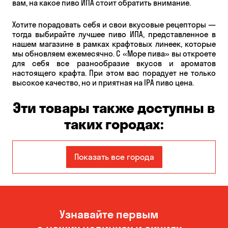
вам, на какое пиво ИПА стоит обратить внимание.
Хотите порадовать себя и свои вкусовые рецепторы —
тогда выбирайте лучшее пиво ИПА, представленное в
нашем магазине в рамках крафтовых линеек, которые
мы обновляем ежемесячно. С «Море пива» вы откроете
для себя все разнообразие вкусов и ароматов
настоящего крафта. При этом вас порадует не только
высокое качество, но и приятная на IPA пиво цена.
Эти товары также доступны в
таких городах:
Авангард
Александровка
Показать все города
Бабурка
Балабино
Белая Церковь
Белогородка
Узнавайте первым
Бережинка
Борисполь