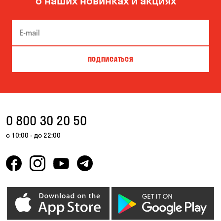
о наших новинках и акциях
Боярка
Бровары
Буча
Великая Северинка
Вита-Почтовая
Вишневое
ПОДПИСАТЬСЯ
Власовка
Вольная Терешковка
Вольное
Ворзель
Вышгород
Гатное
0 800 30 20 50
Гнедин
Гора
с 10:00 - до 22:00
Горбаневка
Горенка
Горишние Плавни
Гостомель
Дмитровка
Днепр
Елизаветовка
Зазимье