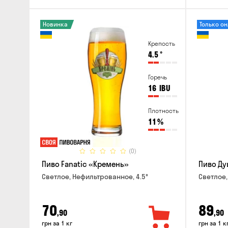
Новинка
Только о
Крепость
4.5
°
Горечь
16
IBU
Плотность
11
%
(0)
Пиво Fanatic «Кремень»
Пиво Ду
Светлое, Нефильтрованное, 4.5°
Светлое,
70
89
,90
,90
грн за 1 кг
грн за 1 к