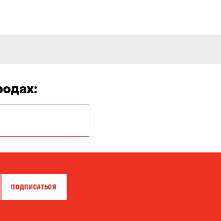
родах:
Белая Церковь
Бровары
Власовка
ПОДПИСАТЬСЯ
Гатное
Горишние Плавни