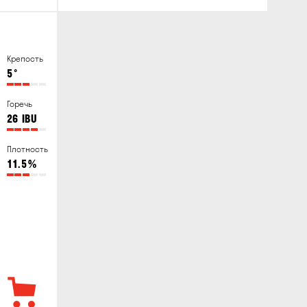
Крепость
5
°
Горечь
26
IBU
Плотность
11.5
%