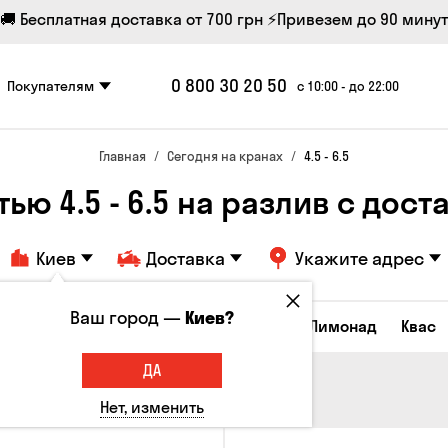
🚚 Бесплатная доставка от 700 грн
⚡Привезем до 90 минут
0 800 30 20 50
Покупателям
с 10:00 - до 22:00
Главная
Сегодня на кранах
4.5 - 6.5
ю 4.5 - 6.5 на разлив с доста
Киев
Доставка
Укажите адрес
Ваш город —
Киев?
Все товары
Пиво
Сидр
Вино
Лимонад
Квас
ДА
Нет, изменить