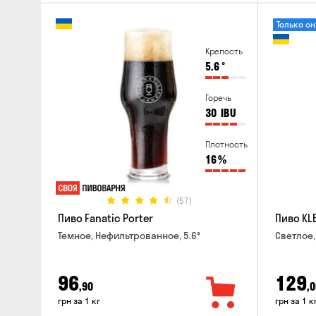
Только о
Крепость
5.6
°
Горечь
30
IBU
Плотность
16
%
(57)
Пиво Fanatic Porter
Пиво KLE
Темное, Нефильтрованное, 5.6°
Светлое,
96
129
,90
,0
грн за 1 кг
грн за 1 к