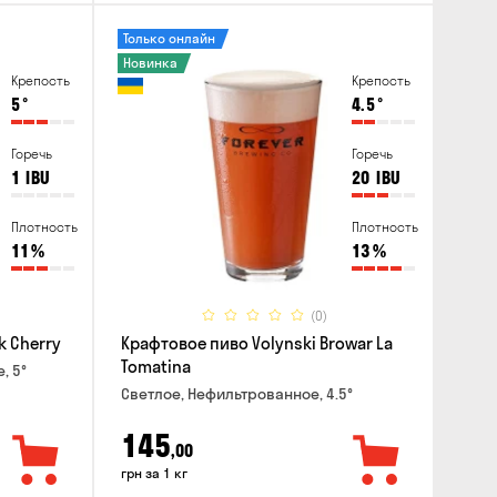
Только онлайн
Новинка
Крепость
Крепость
5
°
4.5
°
Горечь
Горечь
1
IBU
20
IBU
Плотность
Плотность
11
%
13
%
(0)
k Cherry
Крафтовое пиво Volynski Browar La
Tomatina
, 5°
Светлое, Нефильтрованное, 4.5°
145
,00
грн за 1 кг