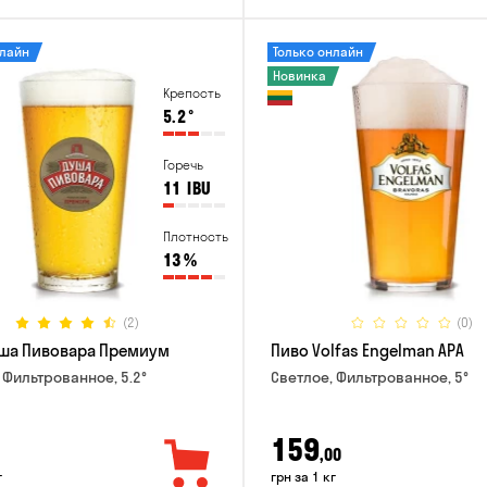
нлайн
Только онлайн
Новинка
Крепость
5.2
°
Горечь
11
IBU
Плотность
13
%
(2)
(0)
ша Пивовара Премиум
Пиво Volfas Engelman APA
 Фильтрованное, 5.2°
Светлое, Фильтрованное, 5°
159
,00
г
грн за 1 кг