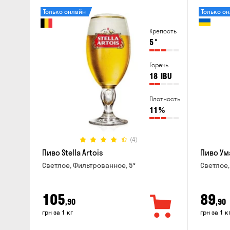
Только онлайн
Только о
Крепость
5
°
Горечь
18
IBU
Плотность
11
%
(4)
Пиво Stella Artois
Пиво Ум
Светлое, Фильтрованное, 5°
Светлое,
105
89
,90
,90
грн за 1 кг
грн за 1 к