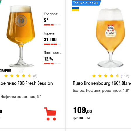
Только онлайн
Крепость
5
°
Горечь
31
IBU
Плотность
12
%
(6)
(112)
ое пиво FDB Fresh Session
Пиво Kronenbourg 1664 Blan
Белое, Нефильтрованное, 4.8°
 Нефильтрованное, 5°
109
0
,00
г
грн за 1 кг