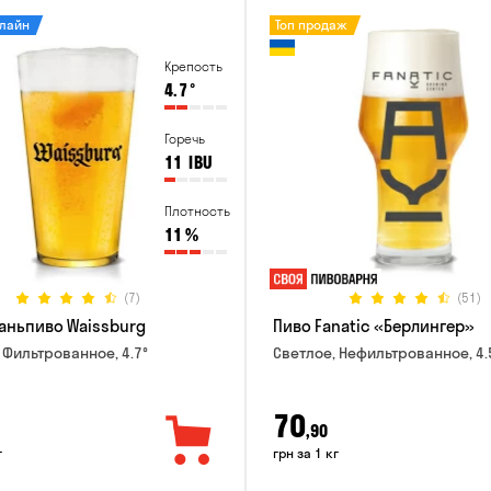
нлайн
Топ продаж
Крепость
4.7
°
Горечь
11
IBU
Плотность
11
%
(7)
(51)
аньпиво Waissburg
Пиво Fanatic «Берлингер»
 Фильтрованное, 4.7°
Светлое, Нефильтрованное, 4.
70
,90
г
грн за 1 кг