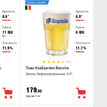
Только онлайн
Крепость
Крепость
4.8
°
4.9
°
Горечь
Горечь
11
IBU
6
IBU
Плотность
Плотность
11.9
%
11.7
%
(10)
c
Пиво HoeGaarden Blanche
Белое, Нефильтрованное, 4.9°
179
,00
грн за 1 кг