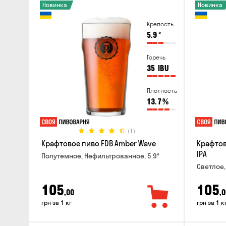
Новинка
Новинка
Крепость
5.9
°
Горечь
35
IBU
Плотность
13.7
%
(1)
Крафтовое пиво FDB Amber Wave
Крафтов
IPA
Полутемное, Нефильтрованное, 5.9°
Светлое,
105
105
,00
,0
грн за 1 кг
грн за 1 к