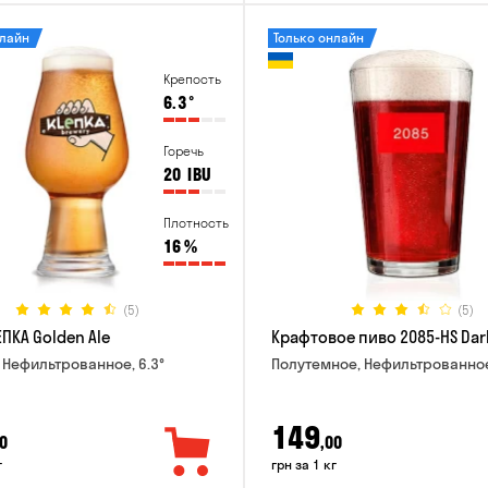
нлайн
Только онлайн
Крепость
6.3
°
Горечь
20
IBU
Плотность
16
%
(5)
(5)
ПКА Golden Ale
Крафтовое пиво 2085-HS Dar
 Нефильтрованное, 6.3°
Полутемное, Нефильтрованное
149
0
,00
г
грн за 1 кг