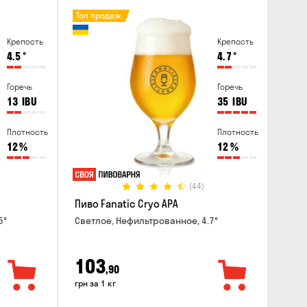
Топ продаж
Крепость
Крепость
4.5
°
4.7
°
Горечь
Горечь
13
IBU
35
IBU
Плотность
Плотность
12
%
12
%
(44)
Пиво Fanatic Cryo APA
5°
Светлое, Нефильтрованное, 4.7°
103
,90
грн за 1 кг