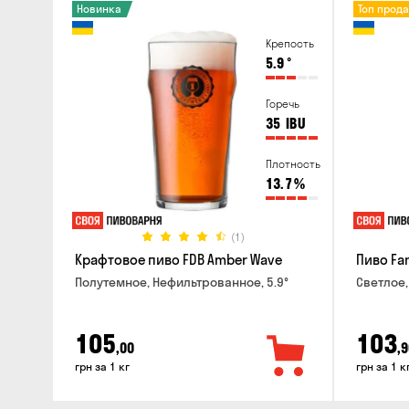
Новинка
Топ прод
Крепость
5.9
°
Горечь
35
IBU
Плотность
13.7
%
(1)
Крафтовое пиво FDB Amber Wave
Пиво Fan
Полутемное, Нефильтрованное, 5.9°
Светлое,
105
103
,00
,9
грн за 1 кг
грн за 1 к