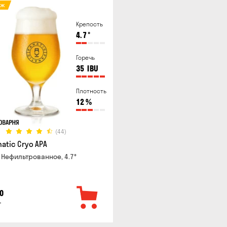
аж
Крепость
4.7
°
Горечь
35
IBU
Плотность
12
%
(44)
atic Cryo APA
 Нефильтрованное, 4.7°
0
г