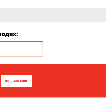
родах:
Белая Церковь
Бровары
Власовка
ПОДПИСАТЬСЯ
Гатное
Горишние Плавни
Зазимье