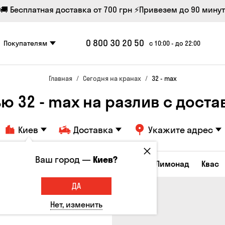
🚚 Бесплатная доставка от 700 грн
⚡Привезем до 90 минут
0 800 30 20 50
Покупателям
с 10:00 - до 22:00
Главная
Сегодня на кранах
32 - max
ю 32 - max на разлив с доставк
Киев
Доставка
Укажите адрес
Ваш город —
Киев?
Все товары
Пиво
Сидр
Вино
Лимонад
Квас
ДА
Нет, изменить