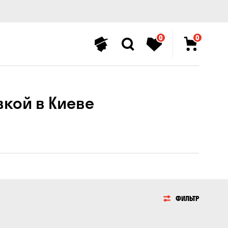
0
0
ой в ​​Киеве
ФИЛЬТР