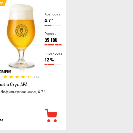
аж
Крепость
4.7
°
Горечь
35
IBU
Плотность
12
%
(44)
atic Cryo APA
 Нефильтрованное, 4.7°
 кг