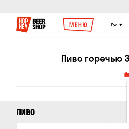
МЕНЮ
Рус
Пиво горечью 32
ПИВО