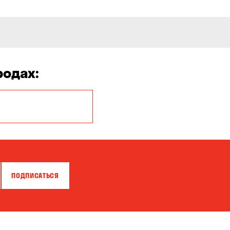
родах:
Белая Церковь
Бровары
Власовка
ПОДПИСАТЬСЯ
Гатное
Горишние Плавни
Зазимье