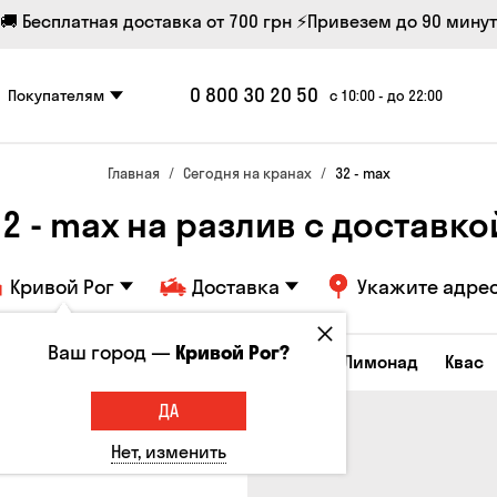
🚚 Бесплатная доставка от 700 грн
⚡Привезем до 90 минут
0 800 30 20 50
Покупателям
с 10:00 - до 22:00
Главная
Сегодня на кранах
32 - max
 - max на разлив с доставкой
Кривой Рог
Доставка
Укажите адре
Ваш город —
Кривой Рог?
Все товары
Пиво
Сидр
Вино
Лимонад
Квас
ДА
Нет, изменить