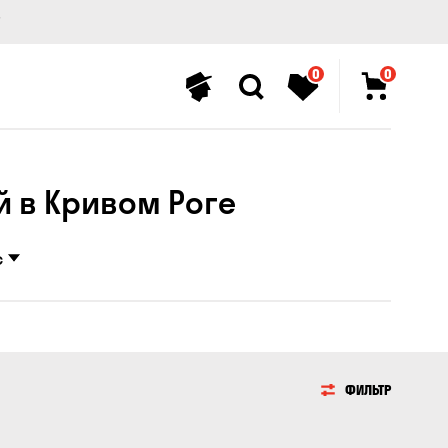
0
0
 в ​​Кривом Роге
с
ФИЛЬТР