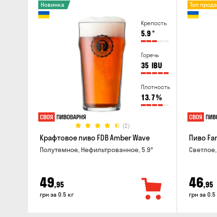
Новинка
Топ прод
Крепость
5.9
°
Горечь
35
IBU
Плотность
13.7
%
(2)
Крафтовое пиво FDB Amber Wave
Пиво Fan
Полутемное, Нефильтрованное, 5.9°
Светлое,
49
46
,95
,95
грн за 0.5 кг
грн за 0.5