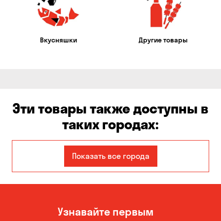
Вкусняшки
Другие товары
Эти товары также доступны в
таких городах:
Авангард
Александровка
Показать все города
Бабурка
Балабино
Белая Церковь
Белогородка
Узнавайте первым
Бережинка
Борисполь