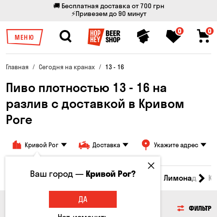
🚚 Бесплатная доставка от 700 грн
⚡Привезем до 90 минут
0
0
МЕНЮ
Главная
Сегодня на кранах
13 - 16
Пиво плотностью 13 - 16 на
разлив с доставкой в ​​Кривом
Роге
Кривой Рог
Доставка
Укажите адрес
Ваш город —
Кривой Рог?
Все товары
Пиво
Сидр
Вино
Лимонад
Кв
ДА
ПИВО
ФИЛЬТР