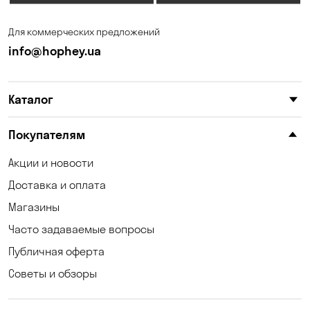
Запорожье
Ирпень
Для коммерческих предложений
Калиновка
Каменные Потоки
info@hophey.ua
Каменское
Карнауховка
Каталог
Катериновка
Келеберда
Киев
Клинцы
Покупателям
Княжичи
Корсунцы
Акции и новости
Доставка и оплата
Котовка
Коцюбинское
Магазины
Кошары
Красноселка
Часто задаваемые вопросы
Кременчуг
Кривуши
Публичная оферта
Советы и обзоры
Кропивницкий
Крюковщина
Кулеши
Кушугум