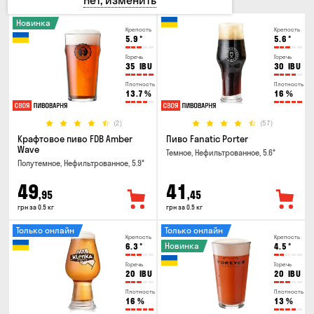
Нет, изменить
Новинка
Крепость
Крепость
5.9
°
5.6
°
Горечь
Горечь
35
IBU
30
IBU
Плотность
Плотность
13.7
%
16
%
(2)
(57)
Крафтовое пиво FDB Amber
Пиво Fanatic Porter
Wave
Темное, Нефильтрованное, 5.6°
Полутемное, Нефильтрованное, 5.9°
49
41
,95
,45
грн за 0.5 кг
грн за 0.5 кг
Только онлайн
Только онлайн
Крепость
Крепость
Новинка
6.3
°
4.5
°
Горечь
Горечь
20
IBU
20
IBU
Плотность
Плотность
16
%
13
%