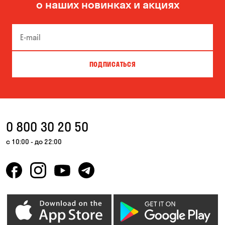
о наших новинках и акциях
Боярка
Бровары
Буча
Великая Северинка
Вита-Почтовая
Вишневое
ПОДПИСАТЬСЯ
Власовка
Вольная Терешковка
Вольное
Ворзель
Вышгород
Гатное
0 800 30 20 50
Гнедин
Гора
с 10:00 - до 22:00
Горбаневка
Горенка
Горишние Плавни
Гостомель
Дмитровка
Днепр
Елизаветовка
Зазимье