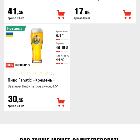
41
17
,45
,45
грн за 0.5 кг
грн за 0.5 кг
Новинка
Крепость
4.5
°
Горечь
16
IBU
Плотность
11
%
(0)
Пиво Fanatic «Кремень»
Светлое, Нефильтрованное, 4.5°
30
,45
грн за 0.5 кг