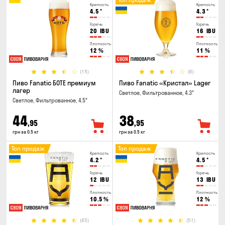
Крепость
Крепость
4.5
°
4.3
°
Горечь
Горечь
20
IBU
16
IBU
Плотность
Плотность
12
%
11
%
(15)
(6)
Пиво Fanatic БОТЕ премиум
Пиво Fanatic «Кристал» Lager
лагер
Светлое, Фильтрованное, 4.3°
Светлое, Фильтрованное, 4.5°
44
38
,95
,95
грн за 0.5 кг
грн за 0.5 кг
Топ продаж
Топ продаж
Крепость
Крепость
4.2
°
4.5
°
Горечь
Горечь
12
IBU
13
IBU
Плотность
Плотность
10.5
%
12
%
(45)
(51)