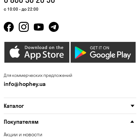
Гнедин
Гора
с 10:00 - до 22:00
Горбаневка
Горенка
Горишние Плавни
Гостомель
Дмитровка
Днепр
Елизаветовка
Зазимье
Запорожье
Ирпень
Для коммерческих предложений
Калиновка
Каменные Потоки
info@hophey.ua
Каменское
Карнауховка
Каталог
Катериновка
Келеберда
Киев
Клинцы
Покупателям
Княжичи
Корсунцы
Акции и новости