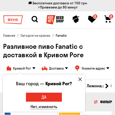
🚚 Бесплатная доставка от 700 грн
⚡Привезем до 90 минут
0
0
МЕНЮ
Главная
Сегодня на кранах
Fanatic
Разливное пиво Fanatic с
доставкой в ​​Кривом Роге
Кривой Рог
Доставка
Укажите адрес
Ваш город —
Кривой Рог?
Все товары
Пиво
Сидр
Вино
Лимонад
Кв
ДА
ПИВО
ФИЛЬТР
Нет, изменить
Топ продаж