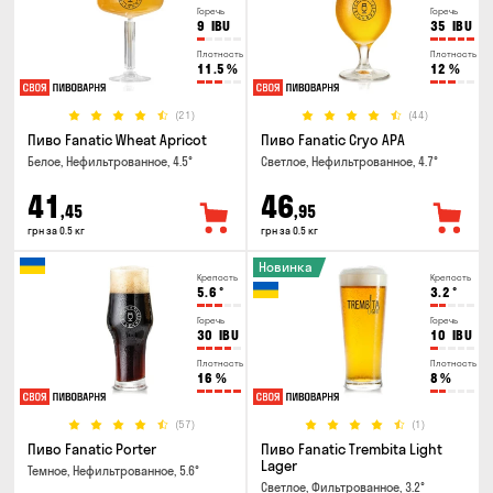
Горечь
Горечь
9
IBU
35
IBU
Плотность
Плотность
11.5
%
12
%
(21)
(44)
Пиво Fanatic Wheat Apricot
Пиво Fanatic Cryo APA
Белое, Нефильтрованное, 4.5°
Светлое, Нефильтрованное, 4.7°
41
46
,45
,95
грн за 0.5 кг
грн за 0.5 кг
Новинка
Крепость
Крепость
5.6
°
3.2
°
Горечь
Горечь
30
IBU
10
IBU
Плотность
Плотность
16
%
8
%
(57)
(1)
Пиво Fanatic Porter
Пиво Fanatic Trembita Light
Lager
Темное, Нефильтрованное, 5.6°
Светлое, Фильтрованное, 3.2°