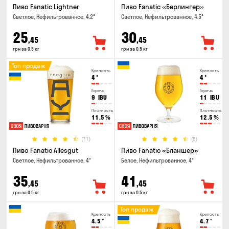
Пиво Fanatic Lightner
Пиво Fanatic «Берлингер»
Светлое, Нефильтрованное, 4.2°
Светлое, Нефильтрованное, 4.5°
25
30
,45
,45
грн за 0.5 кг
грн за 0.5 кг
Топ продаж
Крепость
Крепость
4
°
4
°
Горечь
Горечь
9
IBU
11
IBU
Плотность
Плотность
11.5
%
12.5
%
(71)
(8)
Пиво Fanatic Allesgut
Пиво Fanatic «Бланшер»
Светлое, Нефильтрованное, 4°
Белое, Нефильтрованное, 4°
35
41
,45
,45
грн за 0.5 кг
грн за 0.5 кг
Топ продаж
Крепость
Крепость
4.5
°
4.7
°