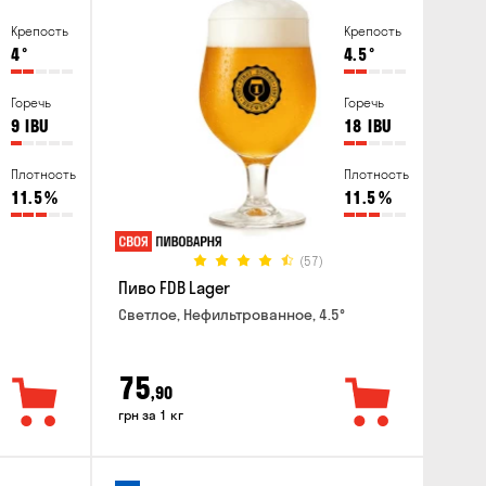
Крепость
Крепость
4
°
4.5
°
Горечь
Горечь
9
IBU
18
IBU
Плотность
Плотность
11.5
%
11.5
%
(57)
Пиво FDB Lager
Светлое, Нефильтрованное, 4.5°
75
,90
грн за 1 кг