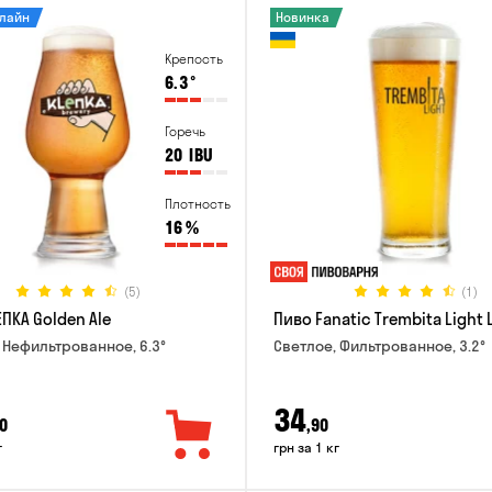
нлайн
Новинка
Крепость
6.3
°
Горечь
20
IBU
Плотность
16
%
(5)
(1)
ПКА Golden Ale
Пиво Fanatic Trembita Light 
 Нефильтрованное, 6.3°
Светлое, Фильтрованное, 3.2°
34
0
,90
г
грн за 1 кг