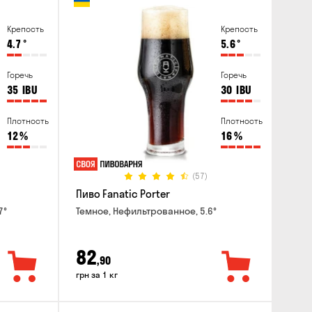
Крепость
Крепость
4.7
°
5.6
°
Горечь
Горечь
35
IBU
30
IBU
Плотность
Плотность
12
%
16
%
(57)
Пиво Fanatic Porter
7°
Темное, Нефильтрованное, 5.6°
82
,90
грн за 1 кг