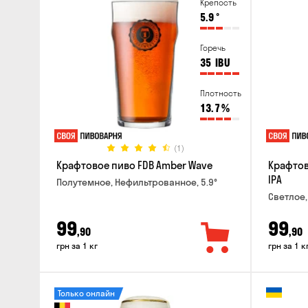
Крепость
5.9
°
Горечь
35
IBU
Плотность
13.7
%
(1)
Крафтовое пиво FDB Amber Wave
Крафтов
IPA
Полутемное, Нефильтрованное, 5.9°
Светлое,
99
99
,90
,90
грн за 1 кг
грн за 1 к
Только онлайн