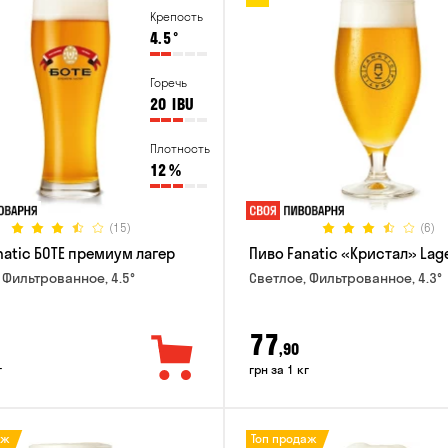
Крепость
4.5
°
Горечь
20
IBU
Плотность
12
%
(15)
(6)
natic БОТЕ премиум лагер
Пиво Fanatic «Кристал» Lag
 Фильтрованное, 4.5°
Светлое, Фильтрованное, 4.3°
77
,90
г
грн за 1 кг
аж
Топ продаж