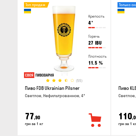
Топ продаж
Только о
Крепость
4
°
Горечь
27
IBU
Плотность
11.5
%
(55)
Пиво FDB Ukrainian Pilsner
Пиво KLE
Светлое, Нефильтрованное, 4°
Светлое,
77
110
,90
,0
грн за 1 кг
грн за 1 к