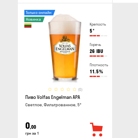
Только онлайн
Новинка
Крепость
5
°
Горечь
26
IBU
Плотность
11.5
%
(0)
Пиво Volfas Engelman APA
Светлое, Фильтрованное, 5°
0
,00
грн за 1