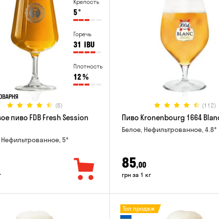
Крепость
5
°
Горечь
31
IBU
Плотность
12
%
(6)
(112)
ое пиво FDB Fresh Session
Пиво Kronenbourg 1664 Blan
Белое, Нефильтрованное, 4.8°
 Нефильтрованное, 5°
85
,00
г
грн за 1 кг
Топ продаж