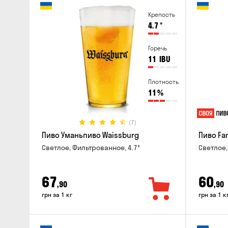
Крепость
4.7
°
Горечь
11
IBU
Плотность
11
%
(7)
Пиво Уманьпиво Waissburg
Пиво Fa
Светлое, Фильтрованное, 4.7°
Светлое,
67
60
,90
,90
грн за 1 кг
грн за 1 к