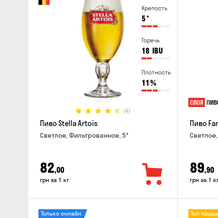
Крепость
5
°
Горечь
18
IBU
Плотность
11
%
(4)
Пиво Stella Artois
Пиво Fa
Светлое, Фильтрованное, 5°
Светлое,
82
89
,00
,90
грн за 1 кг
грн за 1 к
Только онлайн
Топ прод