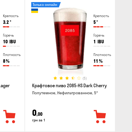
Только онлайн
Крепость
Крепость
3.2
°
5
°
Горечь
Горечь
10
IBU
1
IBU
Плотность
Плотность
8
%
11
%
(5)
Lager
Крафтовое пиво 2085-HS Dark Cherry
Полутемное, Нефильтрованное, 5°
0
,00
грн за 1