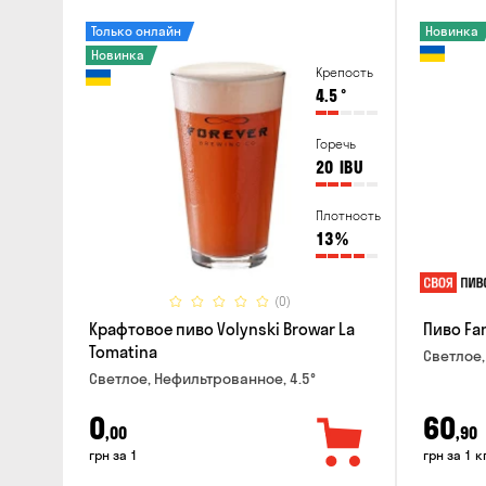
Только онлайн
Новинка
Новинка
Крепость
4.5
°
Горечь
20
IBU
Плотность
13
%
(0)
Крафтовое пиво Volynski Browar La
Пиво Fa
Tomatina
Светлое,
Светлое, Нефильтрованное, 4.5°
0
60
,00
,90
грн за 1
грн за 1 к