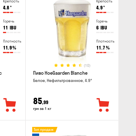
Крепость
Крепость
4.8
°
4.9
°
Горечь
Горечь
11
IBU
6
IBU
Плотность
Плотность
11.9
%
11.7
%
(10)
c
Пиво HoeGaarden Blanche
Белое, Нефильтрованное, 4.9°
85
,99
грн за 1 кг
Топ продаж