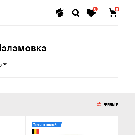
0
0
​Маламовка
с
ФИЛЬТР
Только онлайн