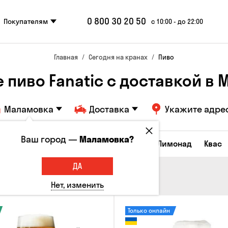
0 800 30 20 50
Покупателям
с 10:00 - до 22:00
Главная
Сегодня на кранах
Пиво
 пиво Fanatic с доставкой в ​
Маламовка
Доставка
Укажите адре
Ваш город —
Маламовка?
Все товары
Пиво
Сидр
Вино
Лимонад
Квас
ДА
Нет, изменить
Только онлайн