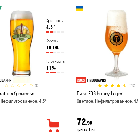
Крепость
4.5
°
Горечь
16
IBU
Плотность
11
%
(0)
(23)
natic «Кремень»
Пиво FDB Honey Lager
 Нефильтрованное, 4.5°
Светлое, Нефильтрованное, 4.
72
,90
г
грн за 1 кг