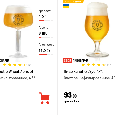
Топ продаж
Крепость
4.5
°
Горечь
9
IBU
Плотность
11.5
%
(21)
(44)
atic Wheat Apricot
Пиво Fanatic Cryo APA
ефильтрованное, 4.5°
Светлое, Нефильтрованное, 4.
93
,90
г
грн за 1 кг