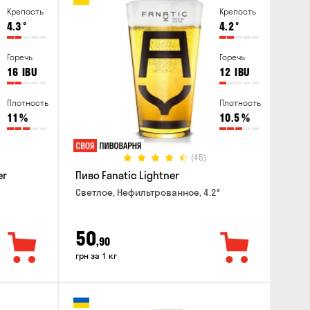
Крепость
Крепость
4.3
°
4.2
°
Горечь
Горечь
16
IBU
12
IBU
Плотность
Плотность
11
%
10.5
%
(45)
er
Пиво Fanatic Lightner
Светлое, Нефильтрованное, 4.2°
50
,90
грн за 1 кг