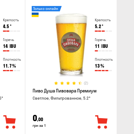
Только онлайн
Крепость
Крепость
4.5
°
5.2
°
Горечь
Горечь
14
IBU
11
IBU
Плотность
Плотность
11.7
%
13
%
(2)
Пиво Душа Пивовара Премиум
5°
Светлое, Фильтрованное, 5.2°
0
,00
грн за 1