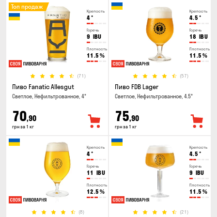
Топ продаж
Крепость
Крепость
4
°
4.5
°
Горечь
Горечь
9
IBU
18
IBU
Плотность
Плотность
11.5
%
11.5
%
(71)
(57)
Пиво Fanatic Allesgut
Пиво FDB Lager
Светлое, Нефильтрованное, 4°
Светлое, Нефильтрованное, 4.5°
70
75
,90
,90
грн за 1 кг
грн за 1 кг
Крепость
Крепость
4
°
4.5
°
Горечь
Горечь
11
IBU
9
IBU
Плотность
Плотность
12.5
%
11.5
%
(8)
(21)