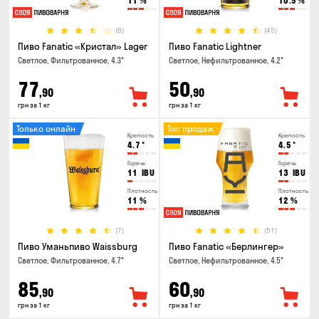
11
%
10.5
%
(6)
(45)
Пиво Fanatic «Кристал» Lager
Пиво Fanatic Lightner
Светлое, Фильтрованное, 4.3°
Светлое, Нефильтрованное, 4.2°
77
50
,90
,90
грн за 1 кг
грн за 1 кг
Только онлайн
Топ продаж
Крепость
Крепость
4.7
°
4.5
°
Горечь
Горечь
11
IBU
13
IBU
Плотность
Плотность
11
%
12
%
(7)
(51)
Пиво Уманьпиво Waissburg
Пиво Fanatic «Берлингер»
Светлое, Фильтрованное, 4.7°
Светлое, Нефильтрованное, 4.5°
85
60
,90
,90
грн за 1 кг
грн за 1 кг