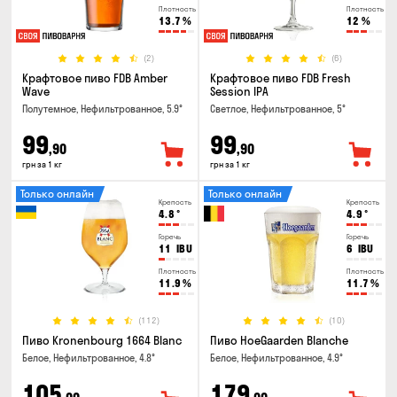
Плотность
Плотность
13.7
%
12
%
(2)
(6)
Крафтовое пиво FDB Amber
Крафтовое пиво FDB Fresh
Wave
Session IPA
Полутемное, Нефильтрованное, 5.9°
Светлое, Нефильтрованное, 5°
99
99
,90
,90
грн за 1 кг
грн за 1 кг
Только онлайн
Только онлайн
Крепость
Крепость
4.8
°
4.9
°
Горечь
Горечь
11
IBU
6
IBU
Плотность
Плотность
11.9
%
11.7
%
(112)
(10)
Пиво Kronenbourg 1664 Blanc
Пиво HoeGaarden Blanche
Белое, Нефильтрованное, 4.8°
Белое, Нефильтрованное, 4.9°
105
179