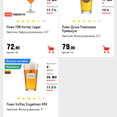
Плотность
Плотность
11.7
%
13
%
(23)
(2)
Пиво FDB Honey Lager
Пиво Душа Пивовара
Премиум
Светлое, Нефильтрованное, 4.5°
Светлое, Фильтрованное, 5.2°
72
79
,90
,90
грн за 1 кг
грн за 1 кг
Только онлайн
Крепость
Новинка
5
°
Горечь
26
IBU
Плотность
11.5
%
(1)
Пиво Volfas Engelman APA
Светлое, Фильтрованное, 5°