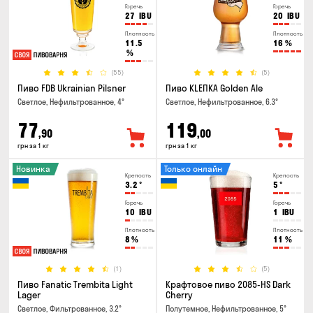
Горечь
Горечь
27
IBU
20
IBU
Плотность
Плотность
11.5
16
%
%
(55)
(5)
Пиво FDB Ukrainian Pilsner
Пиво KLEПКА Golden Ale
Светлое, Нефильтрованное, 4°
Светлое, Нефильтрованное, 6.3°
77
119
,90
,00
грн за 1 кг
грн за 1 кг
Новинка
Только онлайн
Крепость
Крепость
3.2
°
5
°
Горечь
Горечь
10
IBU
1
IBU
Плотность
Плотность
8
%
11
%
(1)
(5)
Пиво Fanatic Trembita Light
Крафтовое пиво 2085-HS Dark
Lager
Cherry
Светлое, Фильтрованное, 3.2°
Полутемное, Нефильтрованное, 5°