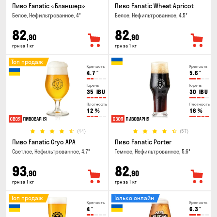
Пиво Fanatic «Бланшер»
Пиво Fanatic Wheat Apricot
Белое, Нефильтрованное, 4°
Белое, Нефильтрованное, 4.5°
82
82
,90
,90
грн за 1 кг
грн за 1 кг
Топ продаж
Крепость
Крепость
4.7
°
5.6
°
Горечь
Горечь
35
IBU
30
IBU
Плотность
Плотность
12
%
16
%
(44)
(57)
Пиво Fanatic Cryo APA
Пиво Fanatic Porter
Светлое, Нефильтрованное, 4.7°
Темное, Нефильтрованное, 5.6°
93
82
,90
,90
грн за 1 кг
грн за 1 кг
Топ продаж
Только онлайн
Крепость
Крепость
4
°
6.3
°