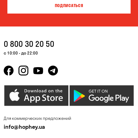
ПОДПИСАТЬСЯ
Власовка
Вольная Терешковка
Вольное
Ворзель
Вышгород
Гатное
0 800 30 20 50
Гнедин
Гора
с 10:00 - до 22:00
Горбаневка
Горенка
Горишние Плавни
Гостомель
Дмитровка
Днепр
Елизаветовка
Зазимье
Запорожье
Ирпень
Для коммерческих предложений
Калиновка
Каменское
info@hophey.ua