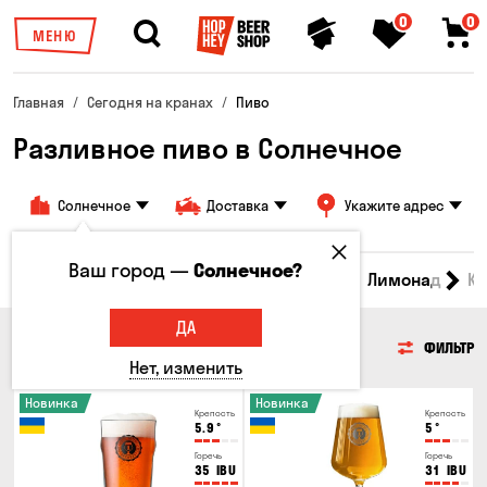
0
0
МЕНЮ
Главная
Сегодня на кранах
Пиво
Разливное пиво в Солнечное
Солнечное
Доставка
Укажите адрес
Ваш город —
Солнечное?
Все товары
Пиво
Сидр
Вино
Лимонад
Кв
ДА
ПИВО
ФИЛЬТР
Нет, изменить
Новинка
Новинка
Крепость
Крепость
5.9
°
5
°
Горечь
Горечь
35
IBU
31
IBU