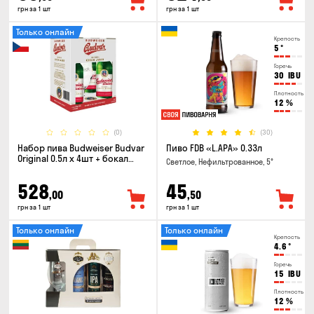
грн за 1 шт
грн за 1 шт
Только онлайн
Крепость
5
°
Горечь
30
IBU
Плотность
12
%
(0)
(30)
Набор пива Budweiser Budvar
Пиво FDB «L.APA» 0.33л
Original 0.5л х 4шт + бокал
Светлое, Нефильтрованное, 5°
0.33л
528
45
,00
,50
грн за 1 шт
грн за 1 шт
Только онлайн
Только онлайн
Крепость
4.6
°
Горечь
15
IBU
Плотность
12
%