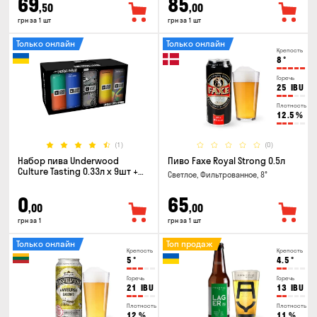
69
85
,50
,00
грн за 1 шт
грн за 1 шт
Только онлайн
Только онлайн
Крепость
8
°
Горечь
25
IBU
Плотность
12.5
%
(1)
(0)
Набор пива Underwood
Пиво Faxe Royal Strong 0.5л
Culture Tasting 0.33л x 9шт +
Светлое, Фильтрованное, 8°
бокал
0
65
,00
,00
грн за 1
грн за 1 шт
Только онлайн
Топ продаж
Крепость
Крепость
5
°
4.5
°
Горечь
Горечь
21
IBU
13
IBU
Плотность
Плотность
12
%
11
%