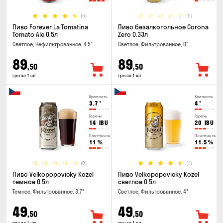
(5)
(0)
Пиво Forever La Tomatina
Пиво безалкогольное Corona
Tomato Ale 0.5л
Zero 0.33л
Светлое, Нефильтрованное, 4.5°
Светлое, Фильтрованное, 0°
89
89
,50
,50
грн за 1 шт
грн за 1 шт
Крепость
Крепость
3.7
°
4
°
Горечь
Горечь
14
IBU
20
IBU
Плотность
Плотность
11
%
11.5
%
(0)
(1)
Пиво Velkopopovicky Kozel
Пиво Velkopopovicky Kozel
темное 0.5л
светлое 0.5л
Темное, Фильтрованное, 3.7°
Светлое, Фильтрованное, 4°
49
49
,50
,50
грн за 1 шт
грн за 1 шт