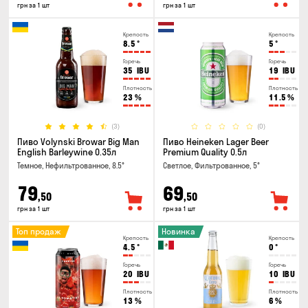
грн за 1 шт
грн за 1 шт
Крепость
Крепость
8.5
°
5
°
Горечь
Горечь
35
IBU
19
IBU
Плотность
Плотность
23
%
11.5
%
(3)
(0)
Пиво Volynski Browar Big Man
Пиво Heineken Lager Beer
English Barleywine 0.35л
Premium Quality 0.5л
Темное, Нефильтрованное, 8.5°
Светлое, Фильтрованное, 5°
79
69
,50
,50
грн за 1 шт
грн за 1 шт
Топ продаж
Новинка
Крепость
Крепость
4.5
°
0
°
Горечь
Горечь
20
IBU
10
IBU
Плотность
Плотность
13
%
6
%