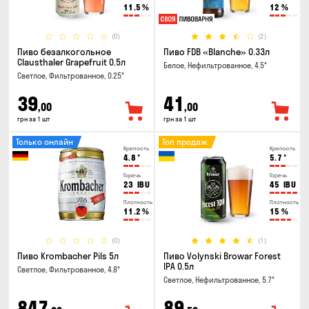
11.5
%
12
%
(0)
(2)
Пиво безалкогольное
Пиво FDB «Blanche» 0.33л
Clausthaler Grapefruit 0.5л
Белое, Нефильтрованное, 4.5°
Светлое, Фильтрованное, 0.25°
39
41
,00
,00
грн за 1 шт
грн за 1 шт
Только онлайн
Топ продаж
Крепость
Крепость
4.8
°
5.7
°
Горечь
Горечь
23
IBU
45
IBU
Плотность
Плотность
11.2
%
15
%
(0)
(1)
Пиво Krombacher Pils 5л
Пиво Volynski Browar Forest
IPA 0.5л
Светлое, Фильтрованное, 4.8°
Светлое, Нефильтрованное, 5.7°
847
89