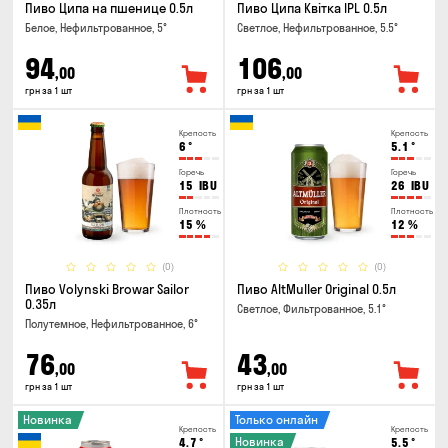
Пиво Ципа на пшенице 0.5л
Пиво Ципа Квітка IPL 0.5л
Белое, Нефильтрованное, 5°
Светлое, Нефильтрованное, 5.5°
94
106
,00
,00
грн за 1 шт
грн за 1 шт
Крепость
Крепость
6
°
5.1
°
Горечь
Горечь
15
IBU
26
IBU
Плотность
Плотность
15
%
12
%
(0)
(0)
Пиво Volynski Browar Sailor
Пиво AltMuller Original 0.5л
0.35л
Светлое, Фильтрованное, 5.1°
Полутемное, Нефильтрованное, 6°
76
43
,00
,00
грн за 1 шт
грн за 1 шт
Новинка
Только онлайн
Крепость
Крепость
Новинка
4.7
°
5.5
°