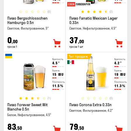
(0)
(2)
Пиво Bergschlosschen
Пиво Fanatic Mexican Lager
Hamburgo 0.5л
0.33л
Светлое, Фильтрованное, 5°
Светлое, Нефильтрованное, 4.5°
0
37
,00
,00
грн за 1
грн за 1 шт
Топ продаж
Крепость
Крепость
4.5
°
4.2
°
Горечь
Горечь
15
IBU
19
IBU
Плотность
Плотность
11.5
%
11.3
%
(1)
(0)
Пиво Forever Sweet Wit
Пиво Corona Extra 0.33л
Blanche 0.5л
Светлое, Фильтрованное, 4.2°
Белое, Нефильтрованное, 4.5°
83
79
,50
,50