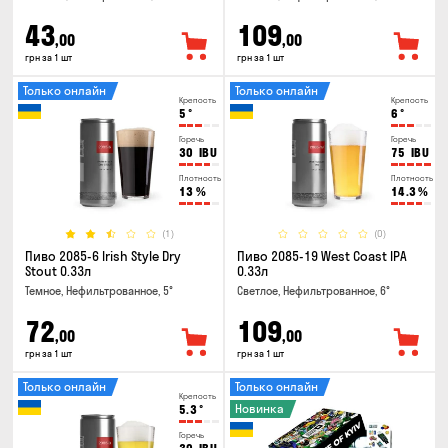
43
109
,00
,00
грн за 1 шт
грн за 1 шт
Только онлайн
Только онлайн
Крепость
Крепость
5
°
6
°
Горечь
Горечь
30
IBU
75
IBU
Плотность
Плотность
13
%
14.3
%
(1)
(0)
Пиво 2085-6 Irish Style Dry
Пиво 2085-19 West Coast IPA
Stout 0.33л
0.33л
Темное, Нефильтрованное, 5°
Светлое, Нефильтрованное, 6°
72
109
,00
,00
грн за 1 шт
грн за 1 шт
Только онлайн
Только онлайн
Крепость
Новинка
5.3
°
Горечь