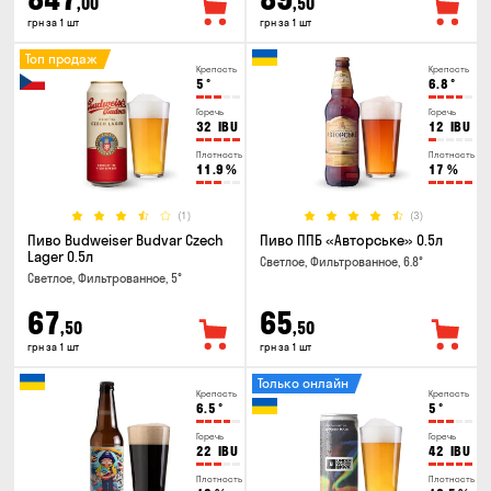
,00
,50
грн за 1 шт
грн за 1 шт
Топ продаж
Крепость
Крепость
5
°
6.8
°
Горечь
Горечь
32
IBU
12
IBU
Плотность
Плотность
11.9
%
17
%
(1)
(3)
Пиво Budweiser Budvar Czech
Пиво ППБ «Авторське» 0.5л
Lager 0.5л
Светлое, Фильтрованное, 6.8°
Светлое, Фильтрованное, 5°
67
65
,50
,50
грн за 1 шт
грн за 1 шт
Только онлайн
Крепость
Крепость
6.5
°
5
°
Горечь
Горечь
22
IBU
42
IBU
Плотность
Плотность