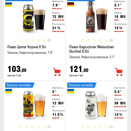
Крепость
Крепость
7.9
°
5.1
°
Горечь
Горечь
72
IBU
14
IBU
Плотность
Плотность
21
%
13
%
(0)
(0)
Пиво Ципа Чорна 0.5л
Пиво Kapuziner Weissbier
Dunkel 0.5л
Темное, Нефильтрованное, 7.9°
Темное, Нефильтрованное, 5.1°
103
121
,00
,00
грн за 1 шт
грн за 1 шт
Только онлайн
Только онлайн
Крепость
Крепость
5
°
5.5
°
Горечь
Горечь
12
IBU
36
IBU
Плотность
Плотность
11.5
%
13
%
(0)
(0)