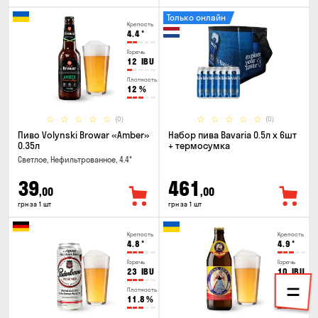
Только онлайн
Крепость
4.4
°
Горечь
12
IBU
Плотность
12
%
(0)
(0)
Пиво Volynski Browar «Amber»
Набор пива Bavaria 0.5л х 6шт
0.35л
+ термосумка
Светлое, Нефильтрованное, 4.4°
39
461
,00
,00
грн за 1 шт
грн за 1 шт
Крепость
Крепость
4.8
°
4.9
°
Горечь
Горечь
23
IBU
10
IBU
Плотность
Плотность
11.8
%
11
%