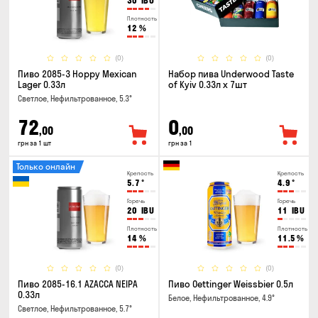
30
IBU
Плотность
12
%
(0)
(0)
Пиво 2085-3 Hoppy Mexican
Набор пива Underwood Taste
Lager 0.33л
of Kyiv 0.33л x 7шт
Светлое, Нефильтрованное, 5.3°
72
0
,00
,00
грн за 1 шт
грн за 1
Только онлайн
Крепость
Крепость
5.7
°
4.9
°
Горечь
Горечь
20
IBU
11
IBU
Плотность
Плотность
14
%
11.5
%
(0)
(0)
Пиво 2085-16.1 AZACCA NEIPA
Пиво Oettinger Weissbier 0.5л
0.33л
Белое, Нефильтрованное, 4.9°
Светлое, Нефильтрованное, 5.7°