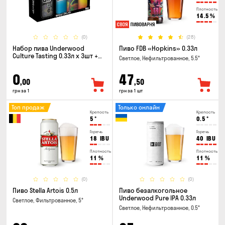
Плотность
14.5
%
(0)
(28)
Набор пива Underwood
Пиво FDB «Hopkins» 0.33л
Culture Tasting 0.33л x 3шт +
Светлое, Нефильтрованное, 5.5°
бокал
0
47
,00
,50
грн за 1
грн за 1 шт
Топ продаж
Только онлайн
Крепость
Крепость
5
°
0.5
°
Горечь
Горечь
18
IBU
40
IBU
Плотность
Плотность
11
%
11
%
(0)
(0)
Пиво Stella Artois 0.5л
Пиво безалкогольное
Underwood Pure IPA 0.33л
Светлое, Фильтрованное, 5°
Светлое, Нефильтрованное, 0.5°