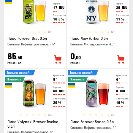
Горечь
Горечь
17
IBU
20
IBU
Плотность
Плотность
16.8
%
11
%
(0)
(0)
Пиво Forever Brat 0.5л
Пиво New Yorker 0.5л
Светлое, Нефильтрованное, 7.5°
Светлое, Фильтрованное, 4.5°
85
0
,50
,00
грн за 1 шт
грн за 1
Только онлайн
Только онлайн
Крепость
Крепость
Новинка
Новинка
8
°
4
°
Горечь
Горечь
60
IBU
8
IBU
Плотность
Плотность
20
%
10
%
(0)
(0)
Пиво Volynski Browar Twelve
Пиво Forever Bones 0.5л
0.5л
Светлое, Нефильтрованное, 4°
Светлое, Нефильтрованное, 8°