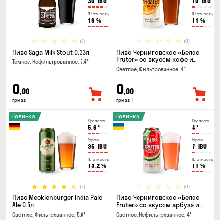
30
IBU
10
IBU
Плотность
Плотность
19
%
11
%
(0)
(0)
Пиво Saga Milk Stout 0.33л
Пиво Черниговское «Белое
Fruter» со вкусом кофе и
Темное, Нефильтрованное, 7.4°
апельсина 0.5 л
Светлое, Фильтрованное, 4°
0
0
,00
,00
грн за 1
грн за 1
Новинка
Новинка
Крепость
Крепость
5.6
°
4
°
Горечь
Горечь
35
IBU
7
IBU
Плотность
Плотность
13.2
%
11
%
(1)
(0)
Пиво Mecklenburger India Pale
Пиво Черниговское «Белое
Ale 0.5л
Fruter» со вкусом арбуза и
мяты 0.5л
Светлое, Фильтрованное, 5.6°
Светлое, Нефильтрованное, 4°