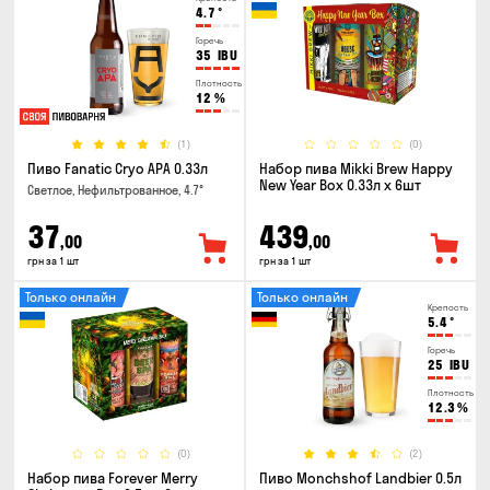
4.7
°
Горечь
35
IBU
Плотность
12
%
(1)
(0)
Пиво Fanatic Cryo APA 0.33л
Набор пива Mikki Brew Happy
New Year Box 0.33л x 6шт
Светлое, Нефильтрованное, 4.7°
37
439
,00
,00
грн за 1 шт
грн за 1 шт
Только онлайн
Только онлайн
Крепость
5.4
°
Горечь
25
IBU
Плотность
12.3
%
(0)
(2)
Набор пива Forever Merry
Пиво Monchshof Landbier 0.5л