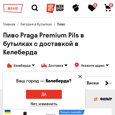
0
0
МЕНЮ
Главная
Сегодня в бутылках
Пиво
Пиво Praga Premium Pils в
бутылках с доставкой в ​​
Келеберда
Келеберда
Доставка
Укажите адрес
Ваш город —
Келеберда?
Все товары
Пиво
Сидр
Вино
Виски
Кокт
ДА
ПИВО
ФИЛЬТР
Нет, изменить
Только онлайн
Крепость