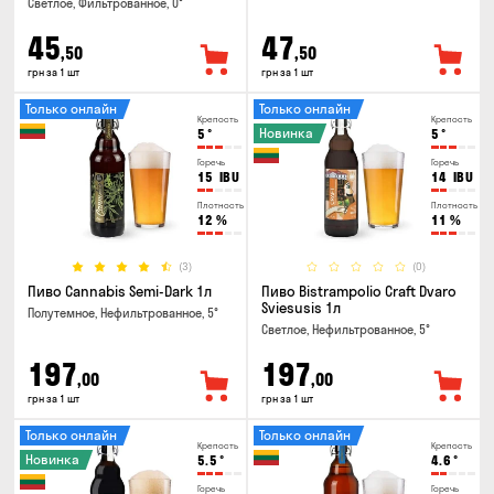
Светлое, Фильтрованное, 0°
45
47
,50
,50
грн за 1 шт
грн за 1 шт
Только онлайн
Только онлайн
Крепость
Крепость
Новинка
5
°
5
°
Горечь
Горечь
15
IBU
14
IBU
Плотность
Плотность
12
%
11
%
(3)
(0)
Пиво Cannabis Semi-Dark 1л
Пиво Bistrampolio Craft Dvaro
Sviesusis 1л
Полутемное, Нефильтрованное, 5°
Светлое, Нефильтрованное, 5°
197
197
,00
,00
грн за 1 шт
грн за 1 шт
Только онлайн
Только онлайн
Крепость
Крепость
Новинка
5.5
°
4.6
°
Горечь
Горечь