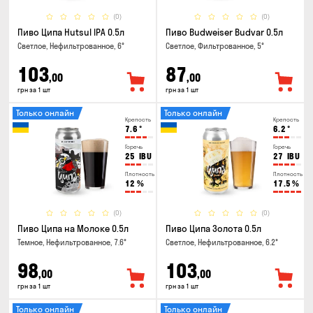
(0)
(0)
Пиво Ципа Hutsul IPA 0.5л
Пиво Budweiser Budvar 0.5л
Светлое, Нефильтрованное, 6°
Светлое, Фильтрованное, 5°
103
87
,00
,00
грн за 1 шт
грн за 1 шт
Только онлайн
Только онлайн
Крепость
Крепость
7.6
°
6.2
°
Горечь
Горечь
25
IBU
27
IBU
Плотность
Плотность
12
%
17.5
%
(0)
(0)
Пиво Ципа на Молоке 0.5л
Пиво Ципа Золота 0.5л
Темное, Нефильтрованное, 7.6°
Светлое, Нефильтрованное, 6.2°
98
103
,00
,00
грн за 1 шт
грн за 1 шт
Только онлайн
Только онлайн