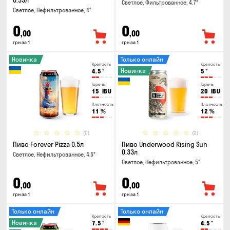
0.33л
Светлое, Фильтрованное, 4.7°
Светлое, Нефильтрованное, 4°
0
0
,00
,00
грн за 1
грн за 1
Новинка
Только онлайн
Крепость
Крепость
Новинка
4.5
°
5
°
Горечь
Горечь
15
IBU
20
IBU
Плотность
Плотность
11
%
12
%
(0)
(0)
Пиво Forever Pizza 0.5л
Пиво Underwood Rising Sun
0.33л
Светлое, Нефильтрованное, 4.5°
Светлое, Нефильтрованное, 5°
0
0
,00
,00
грн за 1
грн за 1
Только онлайн
Только онлайн
Крепость
Крепость
Новинка
7.5
°
4.5
°