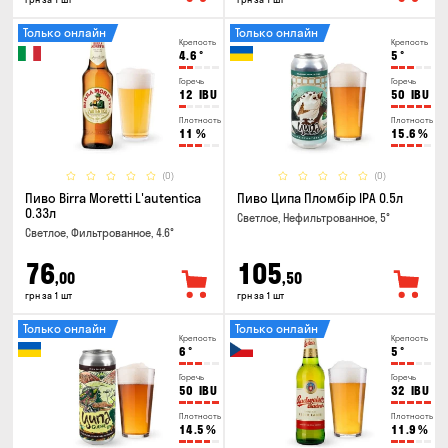
Только онлайн
Только онлайн
Крепость
Крепость
4.6
°
5
°
Горечь
Горечь
12
IBU
50
IBU
Плотность
Плотность
11
%
15.6
%
(0)
(0)
Пиво Birra Moretti L'autentica
Пиво Ципа Пломбір IPA 0.5л
0.33л
Светлое, Нефильтрованное, 5°
Светлое, Фильтрованное, 4.6°
76
105
,00
,50
грн за 1 шт
грн за 1 шт
Только онлайн
Только онлайн
Крепость
Крепость
6
°
5
°
Горечь
Горечь
50
IBU
32
IBU
Плотность
Плотность
14.5
%
11.9
%