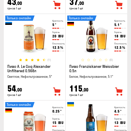
43
37
,00
,00
грн за 1 шт
грн за 1 шт
Только онлайн
Только онлайн
Крепость
Крепость
5
°
5.1
°
Горечь
Горечь
20
IBU
18
IBU
Плотность
Плотность
12.5
%
12.5
%
(1)
(0)
Пиво A. Le Coq Alexander
Пиво Franziskaner Weissbier
Unfiltered 0.568л
0.5л
Светлое, Нефильтрованное, 5°
Белое, Нефильтрованное, 5.1°
54
115
,00
,00
грн за 1 шт
грн за 1 шт
Только онлайн
Крепость
Крепость
0.25
°
4.5
°
Горечь
Горечь
15
IBU
13
IBU
Плотность
Плотность