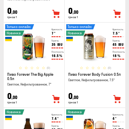
0
0
,00
,00
грн за 1
грн за 1
Только онлайн
Только онлайн
Крепость
Крепость
Новинка
Новинка
7
°
7.5
°
Горечь
Горечь
35
IBU
45
IBU
Плотность
Плотность
16.5
%
18
%
(0)
(0)
Пиво Forever The Big Apple
Пиво Forever Body Fusion 0.5л
0.5л
Светлое, Нефильтрованное, 7.5°
Светлое, Нефильтрованное, 7°
0
0
,00
,00
грн за 1
грн за 1
Новинка
Новинка
Крепость
Крепость
7.4
°
4
°
Горечь
Горечь