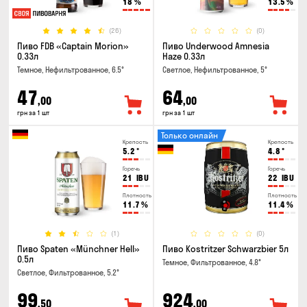
18
%
13.5
%
(26)
(0)
Пиво FDB «Captain Morion»
Пиво Underwood Amnesia
0.33л
Haze 0.33л
Темное, Нефильтрованное, 6.5°
Светлое, Нефильтрованное, 5°
47
64
,00
,00
грн за 1 шт
грн за 1 шт
Только онлайн
Крепость
Крепость
5.2
°
4.8
°
Горечь
Горечь
21
IBU
22
IBU
Плотность
Плотность
11.7
%
11.4
%
(1)
(0)
Пиво Spaten «Münchner Hell»
Пиво Kostritzer Schwarzbier 5л
0.5л
Темное, Фильтрованное, 4.8°
Светлое, Фильтрованное, 5.2°
99
924
,50
,00