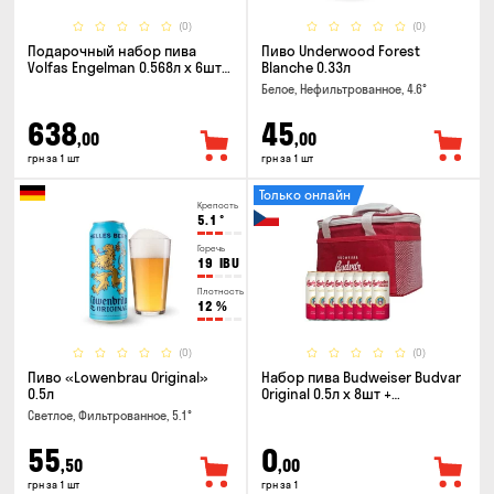
(0)
(0)
Подарочный набор пива
Пиво Underwood Forest
Volfas Engelman 0.568л x 6шт +
Blanche 0.33л
бокал 0.568л
Белое, Нефильтрованное, 4.6°
638
45
,00
,00
грн за 1 шт
грн за 1 шт
Только онлайн
Крепость
5.1
°
Горечь
19
IBU
Плотность
12
%
(0)
(0)
Пиво «Lowenbrau Original»
Набор пива Budweiser Budvar
0.5л
Original 0.5л x 8шт +
термосумка
Светлое, Фильтрованное, 5.1°
55
0
,50
,00
грн за 1 шт
грн за 1