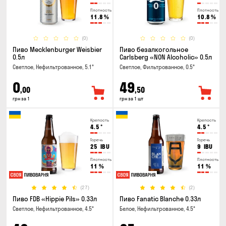
Плотность
Плотность
11.8
%
10.8
%
(0)
(0)
Пиво Mecklenburger Weisbier
Пиво безалкогольное
0.5л
Carlsberg «NON Alcoholic» 0.5л
Светлое, Нефильтрованное, 5.1°
Светлое, Фильтрованное, 0.5°
0
49
,00
,50
грн за 1
грн за 1 шт
Крепость
Крепость
4.5
°
4.5
°
Горечь
Горечь
25
IBU
9
IBU
Плотность
Плотность
11
%
11
%
(27)
(2)
Пиво FDB «Hippie Pils» 0.33л
Пиво Fanatic Blanche 0.33л
Светлое, Нефильтрованное, 4.5°
Белое, Нефильтрованное, 4.5°