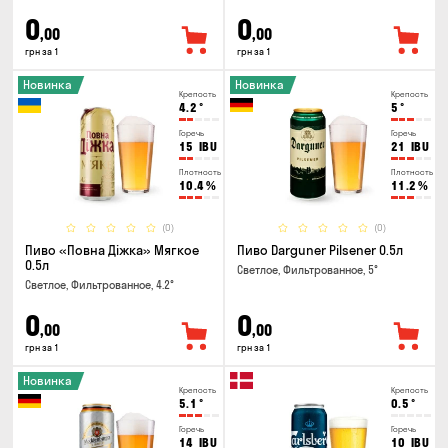
0
0
,00
,00
грн за 1
грн за 1
Новинка
Новинка
Крепость
Крепость
4.2
°
5
°
Горечь
Горечь
15
IBU
21
IBU
Плотность
Плотность
10.4
%
11.2
%
(0)
(0)
Пиво «Повна Діжка» Мягкое
Пиво Darguner Pilsener 0.5л
0.5л
Светлое, Фильтрованное, 5°
Светлое, Фильтрованное, 4.2°
0
0
,00
,00
грн за 1
грн за 1
Новинка
Крепость
Крепость
5.1
°
0.5
°
Горечь
Горечь
14
IBU
10
IBU