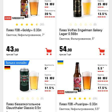
Горечь
Горечь
16
IBU
25
IBU
Плотность
Плотность
20
%
13.5
%
(30)
(0)
Пиво FDB «Goldy» 0.33л
Пиво Volfas Engelman Galaxy
Lager 0.568л
Светлое, Нефильтрованное, 7°
Светлое, Фильтрованное, 5°
43
54
,00
,00
грн за 1 шт
грн за 1 шт
Только онлайн
Крепость
Крепость
0
°
5.5
°
Горечь
Горечь
15
IBU
60
IBU
Плотность
Плотность
11.5
%
17.5
%
(0)
(26)
Пиво безалкогольное
Пиво FDB «Puaripa» 0.33л
Clausthaler Classic 0.5л
Светлое, Нефильтрованное, 5.5°