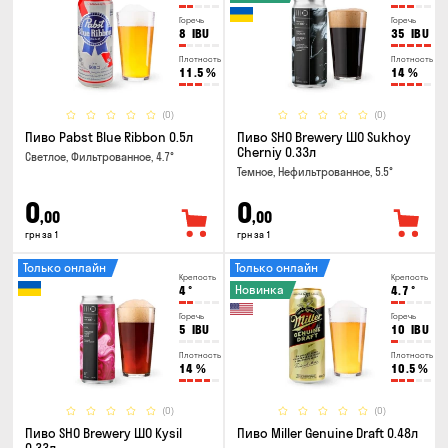
Горечь
Горечь
8
IBU
35
IBU
Плотность
Плотность
11.5
%
14
%
(0)
(0)
Пиво Pabst Blue Ribbon 0.5л
Пиво SHO Brewery ШО Sukhoy
Cherniy 0.33л
Светлое, Фильтрованное, 4.7°
Темное, Нефильтрованное, 5.5°
0
0
,00
,00
грн за 1
грн за 1
Только онлайн
Только онлайн
Крепость
Крепость
Новинка
4
°
4.7
°
Горечь
Горечь
5
IBU
10
IBU
Плотность
Плотность
14
%
10.5
%
(0)
(0)
Пиво SHO Brewery ШО Kysil
Пиво Miller Genuine Draft 0.48л