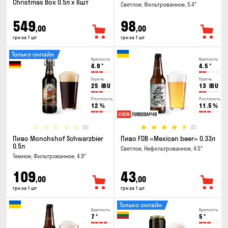
Christmas Box 0.5л x 6шт
Светлое, Фильтрованное, 5.4°
549
98
,00
,00
грн за 1 шт
грн за 1 шт
Только онлайн
Крепость
Крепость
4.9
°
4.5
°
Горечь
Горечь
25
IBU
13
IBU
Плотность
Плотность
12
%
11.5
%
(0)
(2)
Пиво Monchshof Schwarzbier
Пиво FDB «Mexican beer» 0.33л
0.5л
Светлое, Нефильтрованное, 4.5°
Темное, Фильтрованное, 4.9°
109
43
,00
,00
грн за 1 шт
грн за 1 шт
Только онлайн
Крепость
Крепость
7
°
5
°