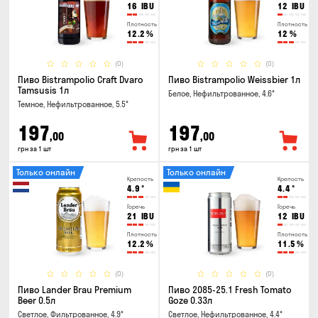
16
IBU
12
IBU
Плотность
Плотность
12.2
%
12
%
(0)
(0)
Пиво Bistrampolio Craft Dvaro
Пиво Bistrampolio Weissbier 1л
Tamsusis 1л
Белое, Нефильтрованное, 4.6°
Темное, Нефильтрованное, 5.5°
197
197
,00
,00
грн за 1 шт
грн за 1 шт
Только онлайн
Только онлайн
Крепость
Крепость
4.9
°
4.4
°
Горечь
Горечь
21
IBU
12
IBU
Плотность
Плотность
12.2
%
11.5
%
(0)
(0)
Пиво Lander Brau Premium
Пиво 2085-25.1 Fresh Tomato
Beer 0.5л
Goze 0.33л
Светлое, Фильтрованное, 4.9°
Светлое, Нефильтрованное, 4.4°