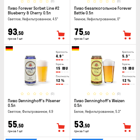
(0)
(0)
Пиво Forever Sorbet Line #2
Пиво безалкогольное Forever
Blueberry & Cherry 0.5л
Battle 0.5л
Светлое, Нефильтрованное, 4.5°
Темное, Нефильтрованное, 0°
93
75
,50
,50
грн за 1 шт
грн за 1 шт
Крепость
Крепость
4.9
°
5.3
°
Горечь
Горечь
15
IBU
10
IBU
Плотность
Плотность
12
%
12
%
(0)
(0)
Пиво Denninghoff's Pilsener
Пиво Denninghoff's Weizen
0.5л
0.5л
Светлое, Фильтрованное, 4.9
Белое, Нефильтрованное, 5.3°
55
53
,50
,50
грн за 1 шт
грн за 1 шт