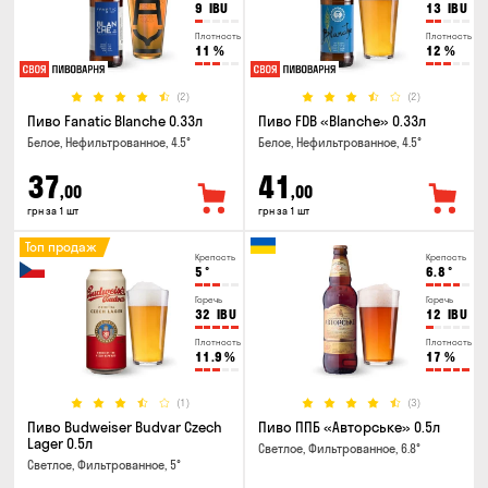
9
IBU
13
IBU
Плотность
Плотность
11
%
12
%
(2)
(2)
Пиво Fanatic Blanche 0.33л
Пиво FDB «Blanche» 0.33л
Белое, Нефильтрованное, 4.5°
Белое, Нефильтрованное, 4.5°
37
41
,00
,00
грн за 1 шт
грн за 1 шт
Топ продаж
Крепость
Крепость
5
°
6.8
°
Горечь
Горечь
32
IBU
12
IBU
Плотность
Плотность
11.9
%
17
%
(1)
(3)
Пиво Budweiser Budvar Czech
Пиво ППБ «Авторське» 0.5л
Lager 0.5л
Светлое, Фильтрованное, 6.8°
Светлое, Фильтрованное, 5°