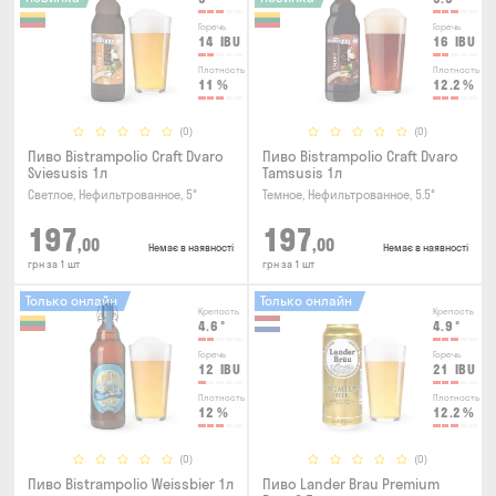
Горечь
Горечь
14
IBU
16
IBU
Плотность
Плотность
11
%
12.2
%
(0)
(0)
Пиво Bistrampolio Craft Dvaro
Пиво Bistrampolio Craft Dvaro
Sviesusis 1л
Tamsusis 1л
Светлое, Нефильтрованное, 5°
Темное, Нефильтрованное, 5.5°
197
197
,00
,00
Немає в наявності
Немає в наявності
грн за 1 шт
грн за 1 шт
Только онлайн
Только онлайн
Крепость
Крепость
4.6
°
4.9
°
Горечь
Горечь
12
IBU
21
IBU
Плотность
Плотность
12
%
12.2
%
(0)
(0)
Пиво Bistrampolio Weissbier 1л
Пиво Lander Brau Premium