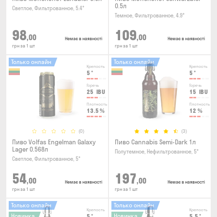
0.5л
Светлое, Фильтрованное, 5.4°
Темное, Фильтрованное, 4.9°
98
109
,00
,00
Немає в наявності
Немає в наявності
грн за 1 шт
грн за 1 шт
Только онлайн
Только онлайн
Крепость
Крепость
5
°
5
°
Горечь
Горечь
25
IBU
15
IBU
Плотность
Плотность
13.5
%
12
%
(0)
(3)
Пиво Volfas Engelman Galaxy
Пиво Cannabis Semi-Dark 1л
Lager 0.568л
Полутемное, Нефильтрованное, 5°
Светлое, Фильтрованное, 5°
54
197
,00
,00
Немає в наявності
Немає в наявності
грн за 1 шт
грн за 1 шт
Только онлайн
Только онлайн
Крепость
Крепость
Новинка
Новинка
5
°
5.5
°