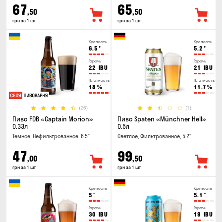
67
65
,50
,50
грн за 1 шт
грн за 1 шт
Крепость
Крепость
6.5
°
5.2
°
Горечь
Горечь
22
IBU
21
IBU
Плотность
Плотность
18
%
11.7
%
(26)
(1)
Пиво FDB «Captain Morion»
Пиво Spaten «Münchner Hell»
0.33л
0.5л
Темное, Нефильтрованное, 6.5°
Светлое, Фильтрованное, 5.2°
47
99
,00
,50
грн за 1 шт
грн за 1 шт
Крепость
Крепость
5
°
5.1
°
Горечь
Горечь
30
IBU
19
IBU