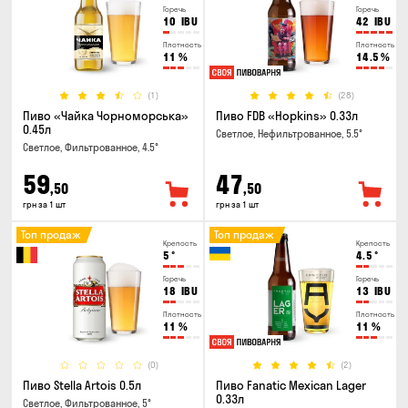
Горечь
Горечь
10
IBU
42
IBU
Плотность
Плотность
11
%
14.5
%
(1)
(28)
Пиво «Чайка Чорноморська»
Пиво FDB «Hopkins» 0.33л
0.45л
Светлое, Нефильтрованное, 5.5°
Светлое, Фильтрованное, 4.5°
59
47
,50
,50
грн за 1 шт
грн за 1 шт
Топ продаж
Топ продаж
Крепость
Крепость
5
°
4.5
°
Горечь
Горечь
18
IBU
13
IBU
Плотность
Плотность
11
%
11
%
(0)
(2)
Пиво Stella Artois 0.5л
Пиво Fanatic Mexican Lager
0.33л
Светлое, Фильтрованное, 5°