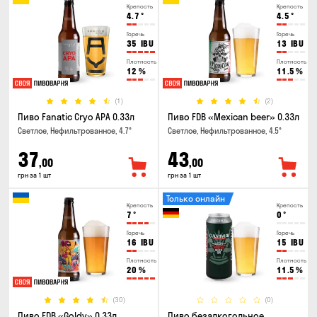
Крепость
Крепость
4.7
°
4.5
°
Горечь
Горечь
35
IBU
13
IBU
Плотность
Плотность
12
%
11.5
%
(1)
(2)
Пиво Fanatic Cryo APA 0.33л
Пиво FDB «Mexican beer» 0.33л
Светлое, Нефильтрованное, 4.7°
Светлое, Нефильтрованное, 4.5°
37
43
,00
,00
грн за 1 шт
грн за 1 шт
Только онлайн
Крепость
Крепость
7
°
0
°
Горечь
Горечь
16
IBU
15
IBU
Плотность
Плотность
20
%
11.5
%
(30)
(0)
Пиво FDB «Goldy» 0.33л
Пиво безалкогольное