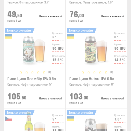
Темное, Фильтрованное, 3.7°
Светлое, Фильтрованное, 4.6°
49
76
,50
,00
Немає в наявності
Немає в наявності
грн за 1 шт
грн за 1 шт
Только онлайн
Только онлайн
Крепость
Крепость
5
°
6
°
Горечь
Горечь
50
IBU
50
IBU
Плотность
Плотность
15.6
%
14.5
%
(0)
(0)
Пиво Ципа Пломбір IPA 0.5л
Пиво Ципа Hutsul IPA 0.5л
Светлое, Нефильтрованное, 5°
Светлое, Нефильтрованное, 6°
105
103
,50
,00
Немає в наявності
Немає в наявності
грн за 1 шт
грн за 1 шт
Только онлайн
Только онлайн
Крепость
Крепость
5
°
7.6
°
Горечь
Горечь
32
IBU
25
IBU