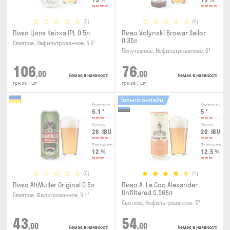
(0)
(0)
Пиво Ципа Квітка IPL 0.5л
Пиво Volynski Browar Sailor
0.35л
Светлое, Нефильтрованное, 5.5°
Полутемное, Нефильтрованное, 6°
106
76
,00
,00
Немає в наявності
Немає в наявності
грн за 1 шт
грн за 1 шт
Только онлайн
Крепость
Крепость
5.1
°
5
°
Горечь
Горечь
26
IBU
20
IBU
Плотность
Плотность
12
%
12.5
%
(0)
(1)
Пиво AltMuller Original 0.5л
Пиво A. Le Coq Alexander
Unfiltered 0.568л
Светлое, Фильтрованное, 5.1°
Светлое, Нефильтрованное, 5°
43
54
,00
,00
Немає в наявності
Немає в наявності