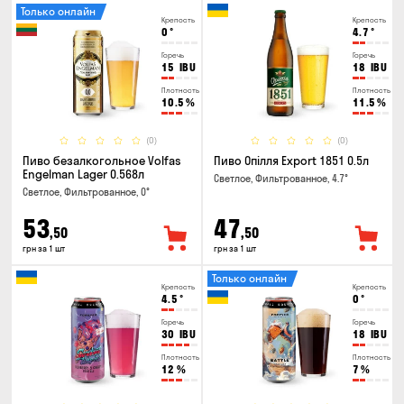
Только онлайн
Крепость
Крепость
0
°
4.7
°
Горечь
Горечь
15
IBU
18
IBU
Плотность
Плотность
10.5
%
11.5
%
(0)
(0)
Пиво безалкогольное Volfas
Пиво Опілля Export 1851 0.5л
Engelman Lager 0.568л
Светлое, Фильтрованное, 4.7°
Светлое, Фильтрованное, 0°
53
47
,50
,50
грн за 1 шт
грн за 1 шт
Только онлайн
Крепость
Крепость
4.5
°
0
°
Горечь
Горечь
30
IBU
18
IBU
Плотность
Плотность
12
%
7
%