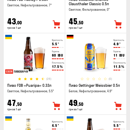
Clausthaler Classic 0.5л
Светлое, Нефильтрованное, 7°
Светлое, Фильтрованное, 0°
43
45
,00
,50
грн за 1 шт
грн за 1 шт
Крепость
Крепость
5.5
°
4.9
°
Горечь
Горечь
60
IBU
11
IBU
Плотность
Плотность
17.5
%
11.5
%
(26)
(0)
Пиво FDB «Puaripa» 0.33л
Пиво Oettinger Weissbier 0.5л
Светлое, Нефильтрованное, 5.5°
Белое, Нефильтрованное, 4.9°
47
49
,50
,50
грн за 1 шт
грн за 1 шт
Крепость
Крепость
4.5
°
5.5
°