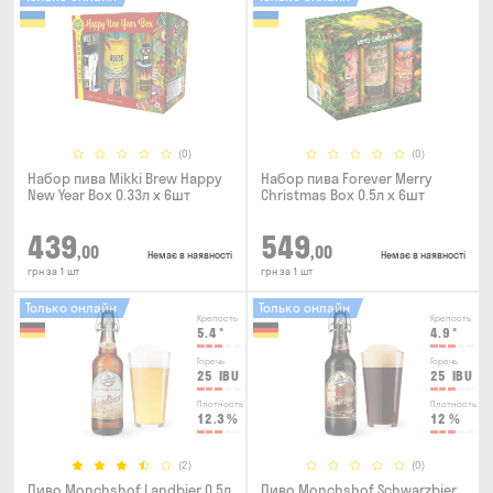
(0)
(0)
Набор пива Mikki Brew Happy
Набор пива Forever Merry
New Year Box 0.33л x 6шт
Christmas Box 0.5л x 6шт
439
549
,00
,00
Немає в наявності
Немає в наявності
грн за 1 шт
грн за 1 шт
Только онлайн
Только онлайн
Крепость
Крепость
5.4
°
4.9
°
Горечь
Горечь
25
IBU
25
IBU
Плотность
Плотность
12.3
%
12
%
(2)
(0)
Пиво Monchshof Landbier 0.5л
Пиво Monchshof Schwarzbier