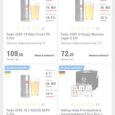
Горечь
Горечь
75
IBU
30
IBU
Плотность
Плотность
14.3
%
12
%
(0)
(0)
Пиво 2085-19 West Coast IPA
Пиво 2085-3 Hoppy Mexican
0.33л
Lager 0.33л
Светлое, Нефильтрованное, 6°
Светлое, Нефильтрованное, 5.3°
109
72
,00
,00
Немає в наявності
Немає в наявності
грн за 1 шт
грн за 1 шт
Только онлайн
Только онлайн
Крепость
5.7
°
Горечь
20
IBU
Плотность
14
%
(0)
(0)
Пиво 2085-16.1 AZACCA NEIPA
Набор пива Krombacher в
0.33л
ассортименте 0.5л х 6шт +