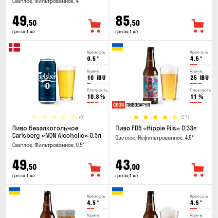
Светлое, Фильтрованное, 4°
49
85
,50
,50
грн за 1 шт
грн за 1 шт
Крепость
Крепость
0.5
°
4.5
°
Горечь
Горечь
10
IBU
25
IBU
Плотность
Плотность
10.8
%
11
%
(0)
(27)
Пиво безалкогольное
Пиво FDB «Hippie Pils» 0.33л
Carlsberg «NON Alcoholic» 0.5л
Светлое, Нефильтрованное, 4.5°
Светлое, Фильтрованное, 0.5°
49
43
,50
,00
грн за 1 шт
грн за 1 шт
Крепость
Крепость
4.5
°
4.5
°
Горечь
Горечь