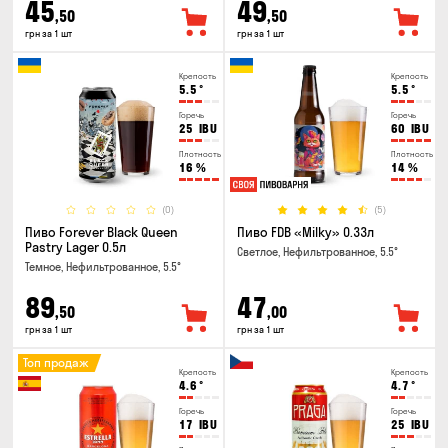
45
49
,50
,50
грн за 1 шт
грн за 1 шт
Крепость
Крепость
5.5
°
5.5
°
Горечь
Горечь
25
IBU
60
IBU
Плотность
Плотность
16
%
14
%
(0)
(5)
Пиво Forever Black Queen
Пиво FDB «Milky» 0.33л
Pastry Lager 0.5л
Светлое, Нефильтрованное, 5.5°
Темное, Нефильтрованное, 5.5°
89
47
,50
,00
грн за 1 шт
грн за 1 шт
Топ продаж
Крепость
Крепость
4.6
°
4.7
°
Горечь
Горечь
17
IBU
25
IBU