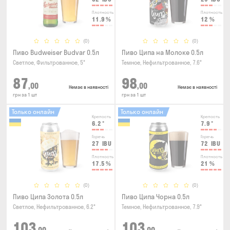
Плотность
Плотность
11.9
%
12
%
(0)
(0)
Пиво Budweiser Budvar 0.5л
Пиво Ципа на Молоке 0.5л
Светлое, Фильтрованное, 5°
Темное, Нефильтрованное, 7.6°
87
98
,00
,00
Немає в наявності
Немає в наявності
грн за 1 шт
грн за 1 шт
Только онлайн
Только онлайн
Крепость
Крепость
6.2
°
7.9
°
Горечь
Горечь
27
IBU
72
IBU
Плотность
Плотность
17.5
%
21
%
(0)
(0)
Пиво Ципа Золота 0.5л
Пиво Ципа Чорна 0.5л
Светлое, Нефильтрованное, 6.2°
Темное, Нефильтрованное, 7.9°
103
103