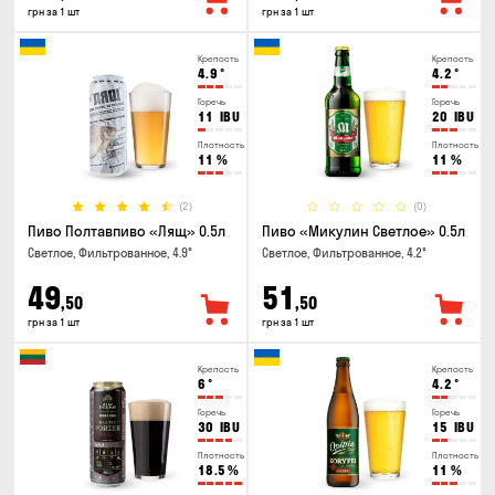
грн за 1 шт
грн за 1 шт
Крепость
Крепость
4.9
°
4.2
°
Горечь
Горечь
11
IBU
20
IBU
Плотность
Плотность
11
%
11
%
(2)
(0)
Пиво Полтавпиво «Лящ» 0.5л
Пиво «Микулин Светлое» 0.5л
Светлое, Фильтрованное, 4.9°
Светлое, Фильтрованное, 4.2°
49
51
,50
,50
грн за 1 шт
грн за 1 шт
Крепость
Крепость
6
°
4.2
°
Горечь
Горечь
30
IBU
15
IBU
Плотность
Плотность
18.5
%
11
%