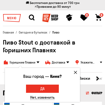
🚚 Бесплатная доставка от 700 грн
⚡Привезем до 90 минут
0
0
МЕНЮ
Главная
Сегодня в бутылках
Пиво
Пиво Stout с доставкой в
Горишних Плавнях
Горишние Плавни
Доставка
Укажите
адрес
Ваш город —
Киев?
Все товары
Пиво
Сидр
Вино
Виски
Кокт
ДА
ПИВО
ФИЛЬТР
Нет, изменить