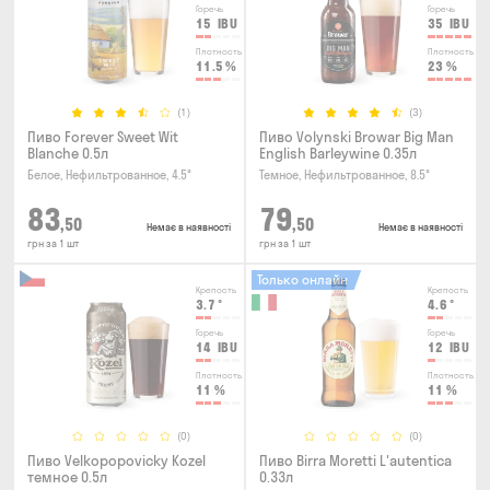
Горечь
Горечь
15
IBU
35
IBU
Плотность
Плотность
11.5
%
23
%
(1)
(3)
Пиво Forever Sweet Wit
Пиво Volynski Browar Big Man
Blanche 0.5л
English Barleywine 0.35л
Белое, Нефильтрованное, 4.5°
Темное, Нефильтрованное, 8.5°
83
79
,50
,50
Немає в наявності
Немає в наявності
грн за 1 шт
грн за 1 шт
Только онлайн
Крепость
Крепость
3.7
°
4.6
°
Горечь
Горечь
14
IBU
12
IBU
Плотность
Плотность
11
%
11
%
(0)
(0)
Пиво Velkopopovicky Kozel
Пиво Birra Moretti L'autentica
темное 0.5л
0.33л