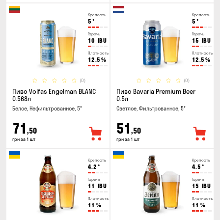
Крепость
Крепость
5
°
5
°
Горечь
Горечь
10
IBU
15
IBU
Плотность
Плотность
12.5
%
12.5
%
(0)
(0)
Пиво Volfas Engelman BLANC
Пиво Bavaria Premium Beer
0.568л
0.5л
Белое, Нефильтрованное, 5°
Светлое, Фильтрованное, 5°
71
51
,50
,50
грн за 1 шт
грн за 1 шт
Крепость
Крепость
4.2
°
4.5
°
Горечь
Горечь
11
IBU
15
IBU
Плотность
Плотность
11
%
11
%