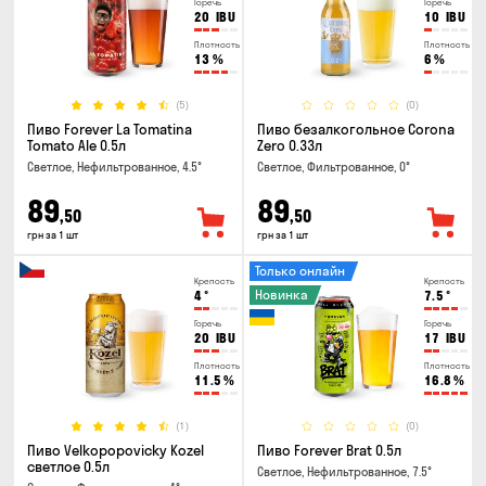
Горечь
Горечь
20
IBU
10
IBU
Плотность
Плотность
13
%
6
%
(5)
(0)
Пиво Forever La Tomatina
Пиво безалкогольное Corona
Tomato Ale 0.5л
Zero 0.33л
Светлое, Нефильтрованное, 4.5°
Светлое, Фильтрованное, 0°
89
89
,50
,50
грн за 1 шт
грн за 1 шт
Только онлайн
Крепость
Крепость
Новинка
4
°
7.5
°
Горечь
Горечь
20
IBU
17
IBU
Плотность
Плотность
11.5
%
16.8
%
(1)
(0)
Пиво Velkopopovicky Kozel
Пиво Forever Brat 0.5л
светлое 0.5л
Светлое, Нефильтрованное, 7.5°