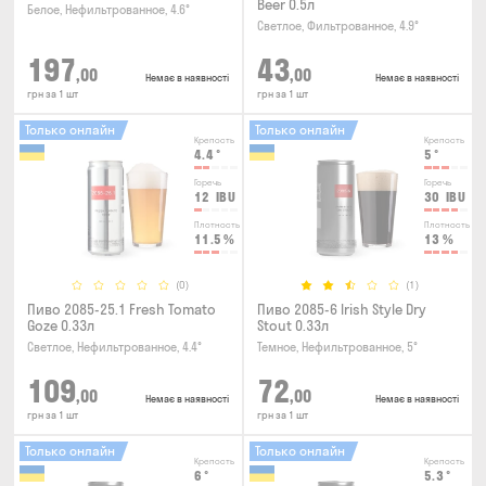
Beer 0.5л
Белое, Нефильтрованное, 4.6°
Светлое, Фильтрованное, 4.9°
197
43
,00
,00
Немає в наявності
Немає в наявності
грн за 1 шт
грн за 1 шт
Только онлайн
Только онлайн
Крепость
Крепость
4.4
°
5
°
Горечь
Горечь
12
IBU
30
IBU
Плотность
Плотность
11.5
%
13
%
(0)
(1)
Пиво 2085-25.1 Fresh Tomato
Пиво 2085-6 Irish Style Dry
Goze 0.33л
Stout 0.33л
Светлое, Нефильтрованное, 4.4°
Темное, Нефильтрованное, 5°
109
72
,00
,00
Немає в наявності
Немає в наявності
грн за 1 шт
грн за 1 шт
Только онлайн
Только онлайн
Крепость
Крепость
6
°
5.3
°