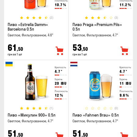
Плотность
Плотность
10.7
%
11.2
%
(2)
(3)
Пиво «Estrella Damm»
Пиво Praga «Premium Pils»
Barcelona 0.5л
0.5л
Светлое, Фильтрованное, 4.6°
Светлое, Фильтрованное, 4.7°
61
53
,50
,50
грн за 1 шт
грн за 1 шт
Крепость
Крепость
4.7
°
4.7
°
Горечь
Горечь
20
IBU
11
IBU
Плотность
Плотность
12
%
9.6
%
(1)
(0)
Пиво «Микулин 900» 0.5л
Пиво «Fahnen Brau» 0.5л
Светлое, Фильтрованное, 4.7°
Светлое, Фильтрованное, 4.7°
51
51
,50
,50