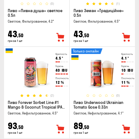
(0)
(1)
Пиво «Пивна душа» светлое
Пиво Земан «Традиційне»
0.5л
0.5л
Светлое, Фильтрованное, 4.2°
Светлое, Фильтрованное, 4.5°
43
43
,50
,50
грн за 1 шт
грн за 1 шт
Только онлайн
Крепость
Крепость
4.5
°
4.1
°
Горечь
Горечь
40
IBU
10
IBU
Плотность
Плотность
12
%
11
%
(2)
(0)
Пиво Forever Sorbet Line #1
Пиво Underwood Ukrainian
Mango & Coconut Tropical IPA
Tomato Gose 0.33л
0.5л
Светлое, Нефильтрованное, 4.5°
Светлое, Нефильтрованное, 4.1°
93
89
,50
,50
грн за 1 шт
грн за 1 шт