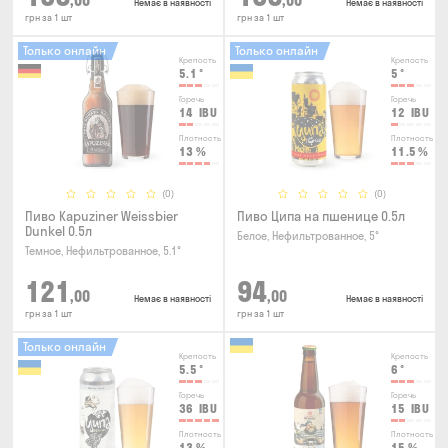
,00
,00
Немає в наявності
Немає в наявності
грн за 1 шт
грн за 1 шт
Только онлайн
Только онлайн
Крепость
Крепость
5.1
°
5
°
Горечь
Горечь
14
IBU
12
IBU
Плотность
Плотность
13
%
11.5
%
(0)
(0)
Пиво Kapuziner Weissbier
Пиво Ципа на пшенице 0.5л
Dunkel 0.5л
Белое, Нефильтрованное, 5°
Темное, Нефильтрованное, 5.1°
121
94
,00
,00
Немає в наявності
Немає в наявності
грн за 1 шт
грн за 1 шт
Только онлайн
Крепость
Крепость
5.5
°
6
°
Горечь
Горечь
36
IBU
15
IBU
Плотность
Плотность
13
%
15
%