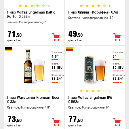
(1)
(3)
Пиво Volfas Engelman Baltic
Пиво Опілля «Корифей» 0.5л
Porter 0.568л
Светлое, Нефильтрованное, 4.2°
Темное, Фильтрованное, 6°
71
49
,50
,50
грн за 1 шт
грн за 1 шт
Крепость
Крепость
4.8
°
6
°
Горечь
Горечь
28
IBU
50
IBU
Плотность
Плотность
11.4
%
14.5
%
(0)
(2)
Пиво Warsteiner Premium Beer
Пиво Volfas Engelman IPA
0.33л
0.568л
Светлое, Фильтрованное, 4.8°
Светлое, Фильтрованное, 6°
73
77
,50
,50
грн за 1 шт
грн за 1 шт