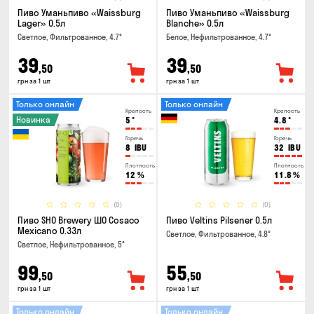
Пиво Уманьпиво «Waissburg
Пиво Уманьпиво «Waissburg
Lager» 0.5л
Blanche» 0.5л
Светлое, Фильтрованное, 4.7°
Белое, Нефильтрованное, 4.7°
39
39
,50
,50
грн за 1 шт
грн за 1 шт
Только онлайн
Только онлайн
Крепость
Крепость
Новинка
5
°
4.8
°
Горечь
Горечь
8
IBU
32
IBU
Плотность
Плотность
12
%
11.8
%
(0)
(0)
Пиво SHO Brewery ШО Cosaco
Пиво Veltins Pilsener 0.5л
Mexicano 0.33л
Светлое, Фильтрованное, 4.8°
Светлое, Нефильтрованное, 5°
99
55
,50
,50
грн за 1 шт
грн за 1 шт
Только онлайн
Только онлайн