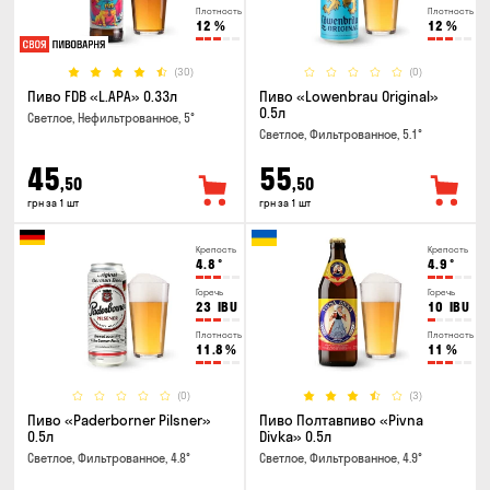
Плотность
Плотность
12
%
12
%
(30)
(0)
Пиво FDB «L.APA» 0.33л
Пиво «Lowenbrau Original»
0.5л
Светлое, Нефильтрованное, 5°
Светлое, Фильтрованное, 5.1°
45
55
,50
,50
грн за 1 шт
грн за 1 шт
Крепость
Крепость
4.8
°
4.9
°
Горечь
Горечь
23
IBU
10
IBU
Плотность
Плотность
11.8
%
11
%
(0)
(3)
Пиво «Paderborner Pilsner»
Пиво Полтавпиво «Pivna
0.5л
Divka» 0.5л
Светлое, Фильтрованное, 4.8°
Светлое, Фильтрованное, 4.9°