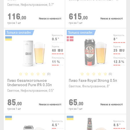
термосумка
Светлое, Нефильтрованное, 5.7°
116
615
,00
,00
Немає в наявності
Немає в наявності
грн за 1 шт
грн за 1 шт
Только онлайн
Только онлайн
Крепость
Крепость
0.5
°
8
°
Горечь
Горечь
40
IBU
25
IBU
Плотность
Плотность
11
%
12.5
%
(0)
(0)
Пиво безалкогольное
Пиво Faxe Royal Strong 0.5л
Underwood Pure IPA 0.33л
Светлое, Фильтрованное, 8°
Светлое, Нефильтрованное, 0.5°
85
65
,00
,00
Немає в наявності
Немає в наявності
грн за 1 шт
грн за 1 шт
Крепость
Крепость
4.5
°
8.5
°