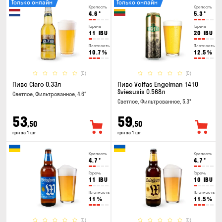
Только онлайн
Только онлайн
Крепость
Крепость
4.6
°
5.3
°
Горечь
Горечь
11
IBU
20
IBU
Плотность
Плотность
10.7
%
12.5
%
(0)
(0)
Пиво Claro 0.33л
Пиво Volfas Engelman 1410
Sviesusis 0.568л
Светлое, Фильтрованное, 4.6°
Светлое, Фильтрованное, 5.3°
53
59
,50
,50
грн за 1 шт
грн за 1 шт
Крепость
Крепость
4.7
°
4.7
°
Горечь
Горечь
11
IBU
10
IBU
Плотность
Плотность
11
%
11.5
%
(0)
(0)