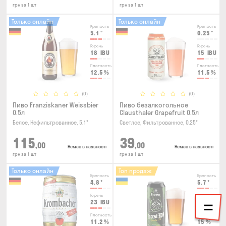
грн за 1 шт
грн за 1 шт
Только онлайн
Только онлайн
Крепость
Крепость
5.1
°
0.25
°
Горечь
Горечь
18
IBU
15
IBU
Плотность
Плотность
12.5
%
11.5
%
(0)
(0)
Пиво Franziskaner Weissbier
Пиво безалкогольное
0.5л
Clausthaler Grapefruit 0.5л
Белое, Нефильтрованное, 5.1°
Светлое, Фильтрованное, 0.25°
115
39
,00
,00
Немає в наявності
Немає в наявності
грн за 1 шт
грн за 1 шт
Только онлайн
Топ продаж
Крепость
Крепость
4.8
°
5.7
°
Горечь
Горечь
23
IBU
45
IBU
Плотность
Плотность
11.2
%
15
%