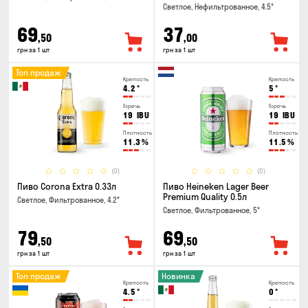
Светлое, Нефильтрованное, 4.5°
69
37
,50
,00
грн за 1 шт
грн за 1 шт
Топ продаж
Крепость
Крепость
4.2
°
5
°
Горечь
Горечь
19
IBU
19
IBU
Плотность
Плотность
11.3
%
11.5
%
(0)
(0)
Пиво Corona Extra 0.33л
Пиво Heineken Lager Beer
Premium Quality 0.5л
Светлое, Фильтрованное, 4.2°
Светлое, Фильтрованное, 5°
79
69
,50
,50
грн за 1 шт
грн за 1 шт
Топ продаж
Новинка
Крепость
Крепость
4.5
°
0
°