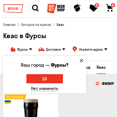
0
0
МЕНЮ
Главная
Сегодня на кранах
Квас
Квас в Фурсы
Фурсы
Доставка
Укажите адрес
Ваш город —
Фурсы?
Все товары
Пиво
Сидр
Лимонад
Квас
ДА
КВАС
ФИЛЬТР
Нет, изменить
Топ продаж