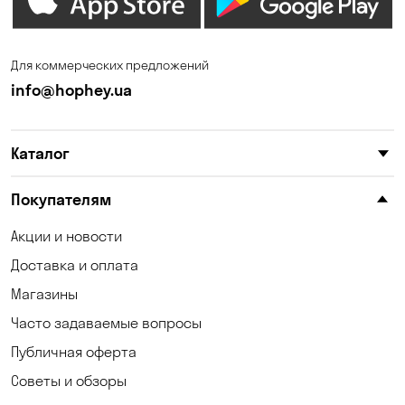
Елизаветовка
Зазимье
Запорожье
Ирпень
Для коммерческих предложений
Калиновка
Каменные Потоки
info@hophey.ua
Каменское
Катериновка
Каталог
Келеберда
Киев
Клинцы
Княжичи
Покупателям
Корсунцы
Котовка
Акции и новости
Доставка и оплата
Коцюбинское
Кошары
Магазины
Красноселка
Кременчуг
Часто задаваемые вопросы
Кривой Рог
Кривуши
Публичная оферта
Советы и обзоры
Кропивницкий
Крюковщина