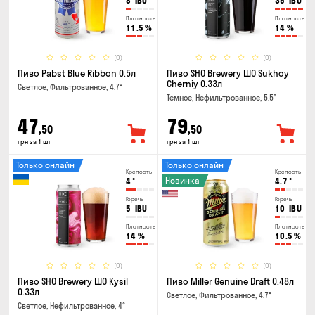
8
IBU
35
IBU
Плотность
Плотность
11.5
%
14
%
(0)
(0)
Пиво Pabst Blue Ribbon 0.5л
Пиво SHO Brewery ШО Sukhoy
Cherniy 0.33л
Светлое, Фильтрованное, 4.7°
Темное, Нефильтрованное, 5.5°
47
79
,50
,50
грн за 1 шт
грн за 1 шт
Только онлайн
Только онлайн
Крепость
Крепость
Новинка
4
°
4.7
°
Горечь
Горечь
5
IBU
10
IBU
Плотность
Плотность
14
%
10.5
%
(0)
(0)
Пиво SHO Brewery ШО Kysil
Пиво Miller Genuine Draft 0.48л
0.33л
Светлое, Фильтрованное, 4.7°
Светлое, Нефильтрованное, 4°