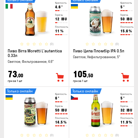
Крепость
Крепость
4.6
°
5
°
Горечь
Горечь
12
IBU
50
IBU
Плотность
Плотность
11
%
15.6
%
(0)
(0)
Пиво Birra Moretti L'autentica
Пиво Ципа Пломбір IPA 0.5л
0.33л
Светлое, Нефильтрованное, 5°
Светлое, Фильтрованное, 4.6°
73
105
,00
,50
грн за 1 шт
грн за 1 шт
Только онлайн
Только онлайн
Крепость
Крепость
6
°
5
°
Горечь
Горечь
50
IBU
32
IBU
Плотность
Плотность
14.5
%
11.9
%
(0)
(0)