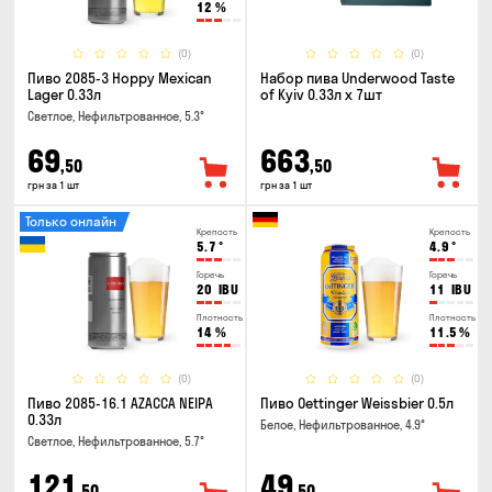
12
%
(0)
(0)
Пиво 2085-3 Hoppy Mexican
Набор пива Underwood Taste
Lager 0.33л
of Kyiv 0.33л x 7шт
Светлое, Нефильтрованное, 5.3°
69
663
,50
,50
грн за 1 шт
грн за 1 шт
Только онлайн
Крепость
Крепость
5.7
°
4.9
°
Горечь
Горечь
20
IBU
11
IBU
Плотность
Плотность
14
%
11.5
%
(0)
(0)
Пиво 2085-16.1 AZACCA NEIPA
Пиво Oettinger Weissbier 0.5л
0.33л
Белое, Нефильтрованное, 4.9°
Светлое, Нефильтрованное, 5.7°
121
49
,50
,50