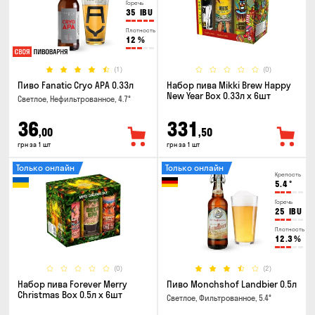
Горечь
35
IBU
Плотность
12
%
(1)
(0)
Пиво Fanatic Cryo APA 0.33л
Набор пива Mikki Brew Happy
New Year Box 0.33л x 6шт
Светлое, Нефильтрованное, 4.7°
36
331
,00
,50
грн за 1 шт
грн за 1 шт
Только онлайн
Только онлайн
Крепость
5.4
°
Горечь
25
IBU
Плотность
12.3
%
(0)
(2)
Набор пива Forever Merry
Пиво Monchshof Landbier 0.5л
Christmas Box 0.5л x 6шт
Светлое, Фильтрованное, 5.4°