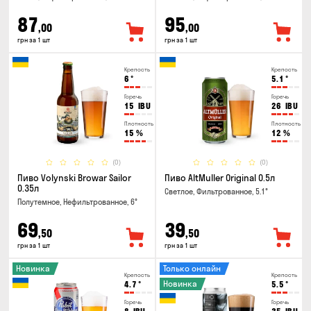
87
95
,00
,00
грн за 1 шт
грн за 1 шт
Крепость
Крепость
6
°
5.1
°
Горечь
Горечь
15
IBU
26
IBU
Плотность
Плотность
15
%
12
%
(0)
(0)
Пиво Volynski Browar Sailor
Пиво AltMuller Original 0.5л
0.35л
Светлое, Фильтрованное, 5.1°
Полутемное, Нефильтрованное, 6°
69
39
,50
,50
грн за 1 шт
грн за 1 шт
Новинка
Только онлайн
Крепость
Крепость
Новинка
4.7
°
5.5
°
Горечь
Горечь