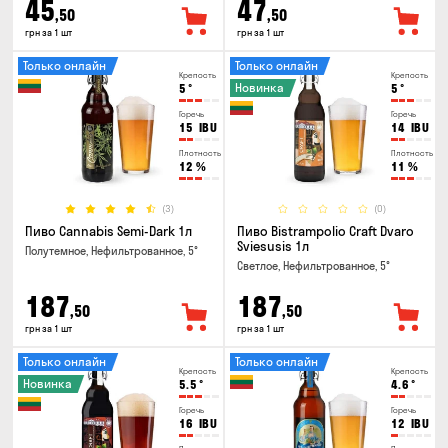
45
47
,50
,50
грн за 1 шт
грн за 1 шт
Только онлайн
Только онлайн
Крепость
Крепость
Новинка
5
°
5
°
Горечь
Горечь
15
IBU
14
IBU
Плотность
Плотность
12
%
11
%
(3)
(0)
Пиво Cannabis Semi-Dark 1л
Пиво Bistrampolio Craft Dvaro
Sviesusis 1л
Полутемное, Нефильтрованное, 5°
Светлое, Нефильтрованное, 5°
187
187
,50
,50
грн за 1 шт
грн за 1 шт
Только онлайн
Только онлайн
Крепость
Крепость
Новинка
5.5
°
4.6
°
Горечь
Горечь
16
IBU
12
IBU