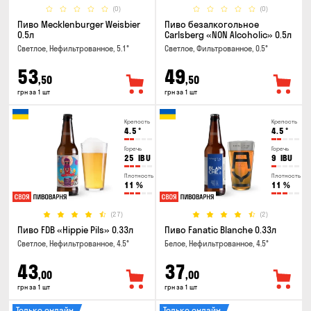
(0)
(0)
Пиво Mecklenburger Weisbier
Пиво безалкогольное
0.5л
Carlsberg «NON Alcoholic» 0.5л
Светлое, Нефильтрованное, 5.1°
Светлое, Фильтрованное, 0.5°
53
49
,50
,50
грн за 1 шт
грн за 1 шт
Крепость
Крепость
4.5
°
4.5
°
Горечь
Горечь
25
IBU
9
IBU
Плотность
Плотность
11
%
11
%
(27)
(2)
Пиво FDB «Hippie Pils» 0.33л
Пиво Fanatic Blanche 0.33л
Светлое, Нефильтрованное, 4.5°
Белое, Нефильтрованное, 4.5°
43
37
,00
,00
грн за 1 шт
грн за 1 шт
Только онлайн
Только онлайн