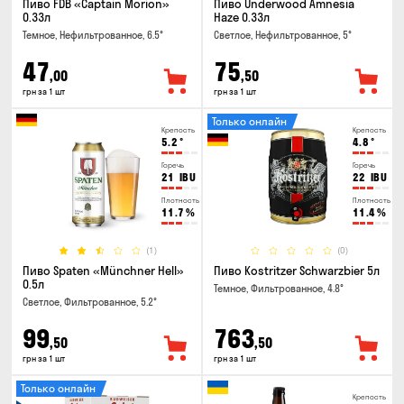
Пиво FDB «Captain Morion»
Пиво Underwood Amnesia
0.33л
Haze 0.33л
Темное, Нефильтрованное, 6.5°
Светлое, Нефильтрованное, 5°
47
75
,00
,50
грн за 1 шт
грн за 1 шт
Только онлайн
Крепость
Крепость
5.2
°
4.8
°
Горечь
Горечь
21
IBU
22
IBU
Плотность
Плотность
11.7
%
11.4
%
(1)
(0)
Пиво Spaten «Münchner Hell»
Пиво Kostritzer Schwarzbier 5л
0.5л
Темное, Фильтрованное, 4.8°
Светлое, Фильтрованное, 5.2°
99
763
,50
,50
грн за 1 шт
грн за 1 шт
Только онлайн
Крепость