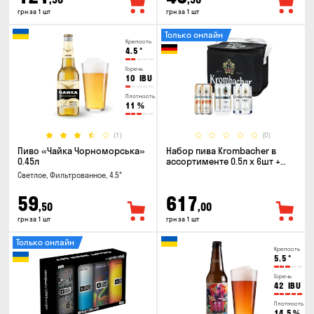
грн за 1 шт
грн за 1 шт
Только онлайн
Крепость
4.5
°
Горечь
10
IBU
Плотность
11
%
(1)
(0)
Пиво «Чайка Чорноморська»
Набор пива Krombacher в
0.45л
ассортименте 0.5л х 6шт +
термосумка
Светлое, Фильтрованное, 4.5°
59
617
,50
,00
грн за 1 шт
грн за 1 шт
Только онлайн
Крепость
5.5
°
Горечь
42
IBU
Плотность
14.5
%