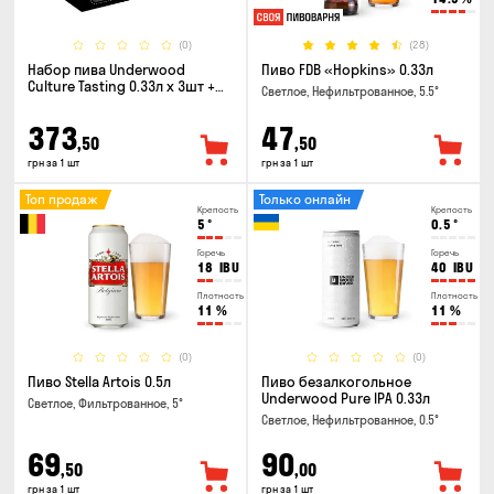
(0)
(28)
Набор пива Underwood
Пиво FDB «Hopkins» 0.33л
Culture Tasting 0.33л x 3шт +
Светлое, Нефильтрованное, 5.5°
бокал
373
47
,50
,50
грн за 1 шт
грн за 1 шт
Топ продаж
Только онлайн
Крепость
Крепость
5
°
0.5
°
Горечь
Горечь
18
IBU
40
IBU
Плотность
Плотность
11
%
11
%
(0)
(0)
Пиво Stella Artois 0.5л
Пиво безалкогольное
Underwood Pure IPA 0.33л
Светлое, Фильтрованное, 5°
Светлое, Нефильтрованное, 0.5°
69
90
,50
,00
грн за 1 шт
грн за 1 шт