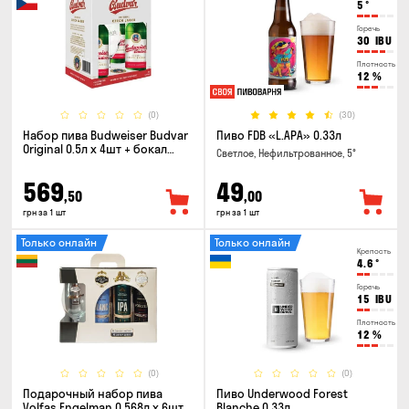
5
°
Горечь
30
IBU
Плотность
12
%
(0)
(30)
Набор пива Budweiser Budvar
Пиво FDB «L.APA» 0.33л
Original 0.5л х 4шт + бокал
Светлое, Нефильтрованное, 5°
0.33л
569
49
,50
,00
грн за 1 шт
грн за 1 шт
Только онлайн
Только онлайн
Крепость
4.6
°
Горечь
15
IBU
Плотность
12
%
(0)
(0)
Подарочный набор пива
Пиво Underwood Forest
Volfas Engelman 0.568л x 6шт +
Blanche 0.33л