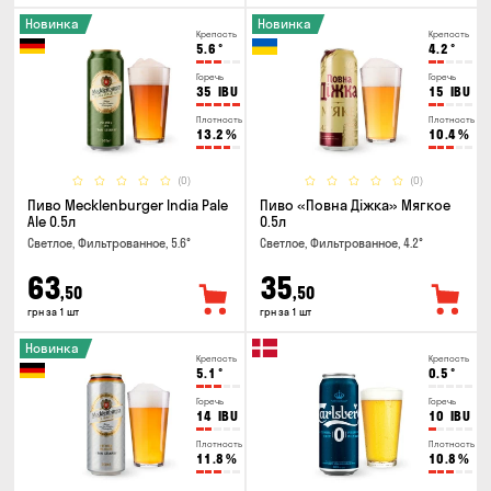
Новинка
Новинка
Крепость
Крепость
5.6
°
4.2
°
Горечь
Горечь
35
IBU
15
IBU
Плотность
Плотность
13.2
%
10.4
%
(0)
(0)
Пиво Mecklenburger India Pale
Пиво «Повна Діжка» Мягкое
Ale 0.5л
0.5л
Светлое, Фильтрованное, 5.6°
Светлое, Фильтрованное, 4.2°
63
35
,50
,50
грн за 1 шт
грн за 1 шт
Новинка
Крепость
Крепость
5.1
°
0.5
°
Горечь
Горечь
14
IBU
10
IBU
Плотность
Плотность
11.8
%
10.8
%