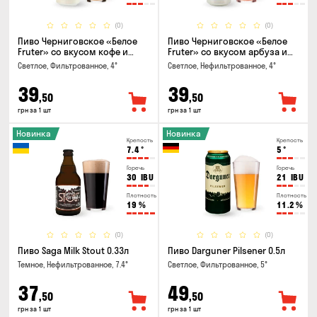
(0)
(0)
Пиво Черниговское «Белое
Пиво Черниговское «Белое
Fruter» со вкусом кофе и
Fruter» со вкусом арбуза и
апельсина 0.5 л
мяты 0.5л
Светлое, Фильтрованное, 4°
Светлое, Нефильтрованное, 4°
39
39
,50
,50
грн за 1 шт
грн за 1 шт
Новинка
Новинка
Крепость
Крепость
7.4
°
5
°
Горечь
Горечь
30
IBU
21
IBU
Плотность
Плотность
19
%
11.2
%
(0)
(0)
Пиво Saga Milk Stout 0.33л
Пиво Darguner Pilsener 0.5л
Темное, Нефильтрованное, 7.4°
Светлое, Фильтрованное, 5°
37
49
,50
,50
грн за 1 шт
грн за 1 шт