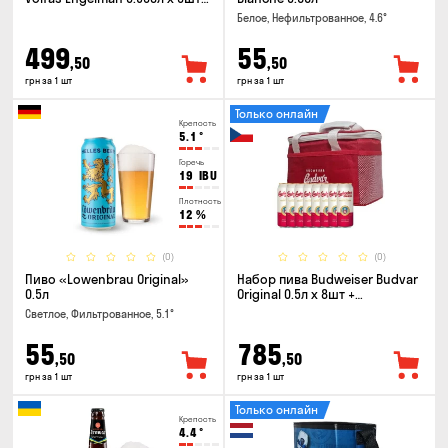
бокал 0.568л
Белое, Нефильтрованное, 4.6°
499
55
,50
,50
грн за 1 шт
грн за 1 шт
Только онлайн
Крепость
5.1
°
Горечь
19
IBU
Плотность
12
%
(0)
(0)
Пиво «Lowenbrau Original»
Набор пива Budweiser Budvar
0.5л
Original 0.5л x 8шт +
термосумка
Светлое, Фильтрованное, 5.1°
55
785
,50
,50
грн за 1 шт
грн за 1 шт
Только онлайн
Крепость
4.4
°