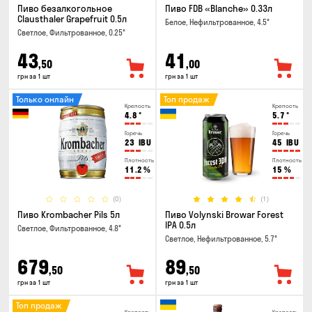
Пиво безалкогольное
Пиво FDB «Blanche» 0.33л
Clausthaler Grapefruit 0.5л
Белое, Нефильтрованное, 4.5°
Светлое, Фильтрованное, 0.25°
43
41
,50
,00
грн за 1 шт
грн за 1 шт
Только онлайн
Топ продаж
Крепость
Крепость
4.8
°
5.7
°
Горечь
Горечь
23
IBU
45
IBU
Плотность
Плотность
11.2
%
15
%
(0)
(1)
Пиво Krombacher Pils 5л
Пиво Volynski Browar Forest
IPA 0.5л
Светлое, Фильтрованное, 4.8°
Светлое, Нефильтрованное, 5.7°
679
89
,50
,50
грн за 1 шт
грн за 1 шт
Топ продаж