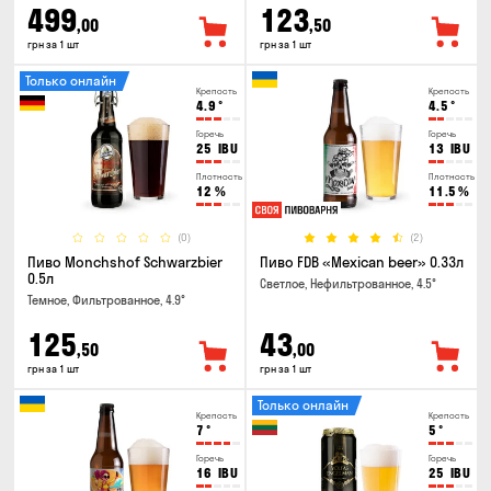
499
123
,00
,50
грн за 1 шт
грн за 1 шт
Только онлайн
Крепость
Крепость
4.9
°
4.5
°
Горечь
Горечь
25
IBU
13
IBU
Плотность
Плотность
12
%
11.5
%
(0)
(2)
Пиво Monchshof Schwarzbier
Пиво FDB «Mexican beer» 0.33л
0.5л
Светлое, Нефильтрованное, 4.5°
Темное, Фильтрованное, 4.9°
125
43
,50
,00
грн за 1 шт
грн за 1 шт
Только онлайн
Крепость
Крепость
7
°
5
°
Горечь
Горечь
16
IBU
25
IBU