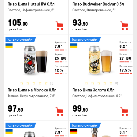
Пиво Ципа Hutsul IPA 0.5л
Пиво Budweiser Budvar 0.5л
Светлое, Нефильтрованное, 6°
Светлое, Фильтрованное, 5°
105
93
,00
,50
грн за 1 шт
грн за 1 шт
Только онлайн
Только онлайн
Крепость
Крепость
7.6
°
6.2
°
Горечь
Горечь
25
IBU
27
IBU
Плотность
Плотность
12
%
17.5
%
(0)
(0)
Пиво Ципа на Молоке 0.5л
Пиво Ципа Золота 0.5л
Темное, Нефильтрованное, 7.6°
Светлое, Нефильтрованное, 6.2°
97
99
,50
,50
грн за 1 шт
грн за 1 шт
Только онлайн
Только онлайн
Крепость
Крепость
7.9
°
5.1
°