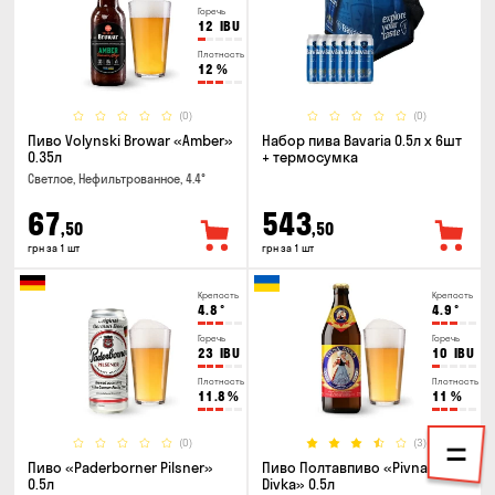
Горечь
12
IBU
Плотность
12
%
(0)
(0)
Пиво Volynski Browar «Amber»
Набор пива Bavaria 0.5л х 6шт
0.35л
+ термосумка
Светлое, Нефильтрованное, 4.4°
67
543
,50
,50
грн за 1 шт
грн за 1 шт
Крепость
Крепость
4.8
°
4.9
°
Горечь
Горечь
23
IBU
10
IBU
Плотность
Плотность
11.8
%
11
%
(0)
(3)
Пиво «Paderborner Pilsner»
Пиво Полтавпиво «Pivna
0.5л
Divka» 0.5л