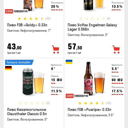
Плотность
Плотность
20
%
13.5
%
(30)
(0)
Пиво FDB «Goldy» 0.33л
Пиво Volfas Engelman Galaxy
Lager 0.568л
Светлое, Нефильтрованное, 7°
Светлое, Фильтрованное, 5°
43
57
,00
,50
грн за 1 шт
грн за 1 шт
Только онлайн
Крепость
Крепость
0
°
5.5
°
Горечь
Горечь
15
IBU
60
IBU
Плотность
Плотность
11.5
%
17.5
%
(0)
(26)
Пиво безалкогольное
Пиво FDB «Puaripa» 0.33л
Clausthaler Classic 0.5л
Светлое, Нефильтрованное, 5.5°
Светлое, Фильтрованное, 0°