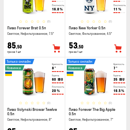
Плотность
Плотность
16.8
%
11
%
(0)
(0)
Пиво Forever Brat 0.5л
Пиво New Yorker 0.5л
Светлое, Нефильтрованное, 7.5°
Светлое, Фильтрованное, 4.5°
85
53
,50
,50
грн за 1 шт
грн за 1 шт
Только онлайн
Только онлайн
Крепость
Крепость
Новинка
Новинка
8
°
7
°
Горечь
Горечь
60
IBU
35
IBU
Плотность
Плотность
20
%
16.5
%
(0)
(0)
Пиво Volynski Browar Twelve
Пиво Forever The Big Apple
0.5л
0.5л
Светлое, Нефильтрованное, 8°
Светлое, Нефильтрованное, 7°