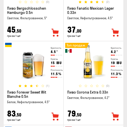
(0)
(2)
Пиво Bergschlosschen
Пиво Fanatic Mexican Lager
Hamburgo 0.5л
0.33л
Светлое, Фильтрованное, 5°
Светлое, Нефильтрованное, 4.5°
45
37
,50
,00
грн за 1 шт
грн за 1 шт
Топ продаж
Крепость
Крепость
4.5
°
4.2
°
Горечь
Горечь
15
IBU
19
IBU
Плотность
Плотность
11.5
%
11.3
%
(1)
(0)
Пиво Forever Sweet Wit
Пиво Corona Extra 0.33л
Blanche 0.5л
Светлое, Фильтрованное, 4.2°
Белое, Нефильтрованное, 4.5°
83
79
,50
,50
грн за 1 шт
грн за 1 шт