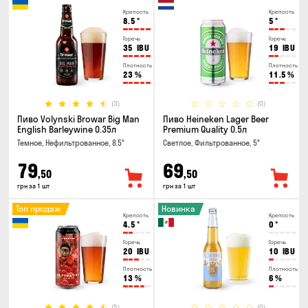
Крепость
Крепость
8.5
°
5
°
Горечь
Горечь
35
IBU
19
IBU
Плотность
Плотность
23
%
11.5
%
(3)
(0)
Пиво Volynski Browar Big Man
Пиво Heineken Lager Beer
English Barleywine 0.35л
Premium Quality 0.5л
Темное, Нефильтрованное, 8.5°
Светлое, Фильтрованное, 5°
79
69
,50
,50
грн за 1 шт
грн за 1 шт
Топ продаж
Новинка
Крепость
Крепость
4.5
°
0
°
Горечь
Горечь
20
IBU
10
IBU
Плотность
Плотность
13
%
6
%
(5)
(0)