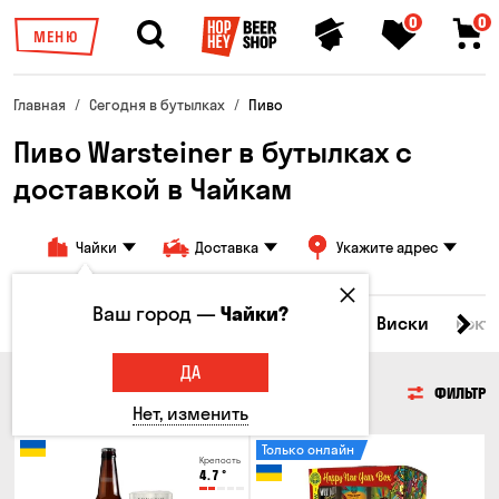
0
0
МЕНЮ
Главная
Сегодня в бутылках
Пиво
Пиво Warsteiner в бутылках с
доставкой в ​​Чайкам
Чайки
Доставка
Укажите адрес
Ваш город —
Чайки?
Все товары
Пиво
Сидр
Вино
Виски
Кокт
ДА
ПИВО
ФИЛЬТР
Нет, изменить
Только онлайн
Крепость
4.7
°