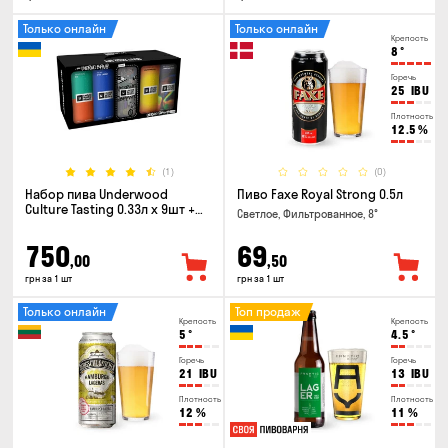
Только онлайн
Только онлайн
Крепость
8
°
Горечь
25
IBU
Плотность
12.5
%
(1)
(0)
Набор пива Underwood
Пиво Faxe Royal Strong 0.5л
Culture Tasting 0.33л x 9шт +
Светлое, Фильтрованное, 8°
бокал
750
69
,00
,50
грн за 1 шт
грн за 1 шт
Только онлайн
Топ продаж
Крепость
Крепость
5
°
4.5
°
Горечь
Горечь
21
IBU
13
IBU
Плотность
Плотность
12
%
11
%