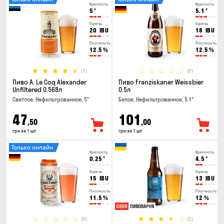
Крепость
Крепость
5
°
5.1
°
Горечь
Горечь
20
IBU
18
IBU
Плотность
Плотность
12.5
%
12.5
%
(1)
(0)
Пиво A. Le Coq Alexander
Пиво Franziskaner Weissbier
Unfiltered 0.568л
0.5л
Светлое, Нефильтрованное, 5°
Белое, Нефильтрованное, 5.1°
47
101
,50
,00
грн за 1 шт
грн за 1 шт
Только онлайн
Крепость
Крепость
0.25
°
4.5
°
Горечь
Горечь
15
IBU
13
IBU
Плотность
Плотность
11.5
%
12
%
(0)
(2)