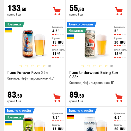
133
55
,50
,50
грн за 1 шт
грн за 1 шт
Новинка
Только онлайн
Крепость
Крепость
Новинка
4.5
°
5
°
Горечь
Горечь
15
IBU
20
IBU
Плотность
Плотность
11
%
12
%
(0)
(0)
Пиво Forever Pizza 0.5л
Пиво Underwood Rising Sun
0.33л
Светлое, Нефильтрованное, 4.5°
Светлое, Нефильтрованное, 5°
83
89
,50
,50
грн за 1 шт
грн за 1 шт
Только онлайн
Только онлайн
Крепость
Крепость
Новинка
7.5
°
4.5
°
Горечь
Горечь
17
IBU
20
IBU