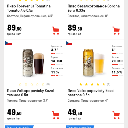
Пиво Forever La Tomatina
Пиво безалкогольное Corona
Tomato Ale 0.5л
Zero 0.33л
Светлое, Нефильтрованное, 4.5°
Светлое, Фильтрованное, 0°
89
89
,50
,50
грн за 1 шт
грн за 1 шт
Крепость
Крепость
3.7
°
4
°
Горечь
Горечь
14
IBU
20
IBU
Плотность
Плотность
11
%
11.5
%
(0)
(1)
Пиво Velkopopovicky Kozel
Пиво Velkopopovicky Kozel
темное 0.5л
светлое 0.5л
Темное, Фильтрованное, 3.7°
Светлое, Фильтрованное, 4°
49
49
,50
,50
грн за 1 шт
грн за 1 шт
Только онлайн
Только онлайн