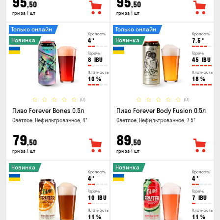
95
95
,50
,50
грн за 1 шт
грн за 1 шт
Только онлайн
Только онлайн
Крепость
Крепость
Новинка
Новинка
4
°
7.5
°
Горечь
Горечь
8
IBU
45
IBU
Плотность
Плотность
10
%
18
%
(0)
(0)
Пиво Forever Bones 0.5л
Пиво Forever Body Fusion 0.5л
Светлое, Нефильтрованное, 4°
Светлое, Нефильтрованное, 7.5°
79
89
,50
,50
грн за 1 шт
грн за 1 шт
Новинка
Новинка
Крепость
Крепость
4
°
4
°
Горечь
Горечь
10
IBU
7
IBU
Плотность
Плотность
11
%
11
%