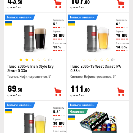
43
107
,50
,00
грн за 1 шт
грн за 1 шт
Только онлайн
Только онлайн
Крепость
Крепость
5
°
6
°
Горечь
Горечь
30
IBU
75
IBU
Плотность
Плотность
13
%
14.3
%
(1)
(0)
Пиво 2085-6 Irish Style Dry
Пиво 2085-19 West Coast IPA
Stout 0.33л
0.33л
Темное, Нефильтрованное, 5°
Светлое, Нефильтрованное, 6°
69
111
,50
,00
грн за 1 шт
грн за 1 шт
Только онлайн
Только онлайн
Крепость
Новинка
5.3
°
Горечь
30
IBU
Плотность