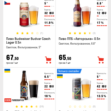
Крепость
Крепость
5
°
6.8
°
Горечь
Горечь
32
IBU
12
IBU
Плотность
Плотность
11.9
%
17
%
(1)
(3)
Пиво Budweiser Budvar Czech
Пиво ППБ «Авторське» 0.5л
Lager 0.5л
Светлое, Фильтрованное, 6.8°
Светлое, Фильтрованное, 5°
67
65
,50
,50
грн за 1 шт
грн за 1 шт
Только онлайн
Крепость
Крепость
6.5
°
5
°
Горечь
Горечь
22
IBU
42
IBU
Плотность
Плотность
18
%
13.5
%
(26)
(0)