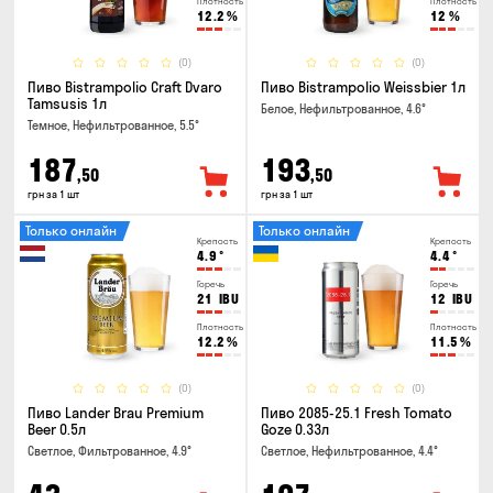
Плотность
Плотность
12.2
%
12
%
(0)
(0)
Пиво Bistrampolio Craft Dvaro
Пиво Bistrampolio Weissbier 1л
Tamsusis 1л
Белое, Нефильтрованное, 4.6°
Темное, Нефильтрованное, 5.5°
187
193
,50
,50
грн за 1 шт
грн за 1 шт
Только онлайн
Только онлайн
Крепость
Крепость
4.9
°
4.4
°
Горечь
Горечь
21
IBU
12
IBU
Плотность
Плотность
12.2
%
11.5
%
(0)
(0)
Пиво Lander Brau Premium
Пиво 2085-25.1 Fresh Tomato
Beer 0.5л
Goze 0.33л
Светлое, Фильтрованное, 4.9°
Светлое, Нефильтрованное, 4.4°