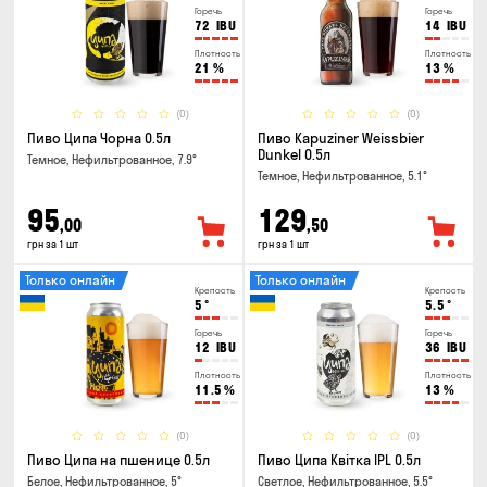
Горечь
Горечь
72
IBU
14
IBU
Плотность
Плотность
21
%
13
%
(0)
(0)
Пиво Ципа Чорна 0.5л
Пиво Kapuziner Weissbier
Dunkel 0.5л
Темное, Нефильтрованное, 7.9°
Темное, Нефильтрованное, 5.1°
95
129
,00
,50
грн за 1 шт
грн за 1 шт
Только онлайн
Только онлайн
Крепость
Крепость
5
°
5.5
°
Горечь
Горечь
12
IBU
36
IBU
Плотность
Плотность
11.5
%
13
%
(0)
(0)
Пиво Ципа на пшенице 0.5л
Пиво Ципа Квітка IPL 0.5л
Белое, Нефильтрованное, 5°
Светлое, Нефильтрованное, 5.5°