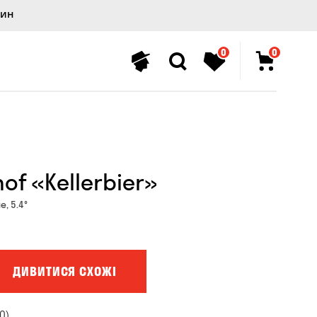
лин
0
0
f «Kellerbier»
, 5.4°
ДИВИТИСЯ СХОЖІ
0)