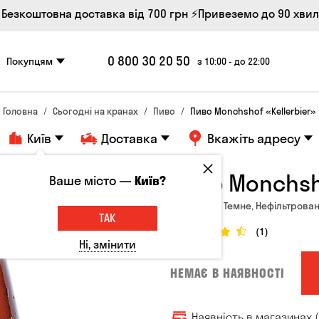
 Безкоштовна доставка від 700 грн
⚡Привеземо до 90 хви
0 800 30 20 50
Покупцям
з 10:00 - до 22:00
Головна
Сьогодні на кранах
Пиво
Пиво Monchshof «Kellerbier»
Київ
Доставка
Вкажіть адресу
Пиво Monchsho
Ваше місто —
Київ?
Німеччина, Темне, Нефільтроване
ТАК
(1)
Ні, змінити
НЕМАЄ В НАЯВНОСТІ
Наявність в магазинах (