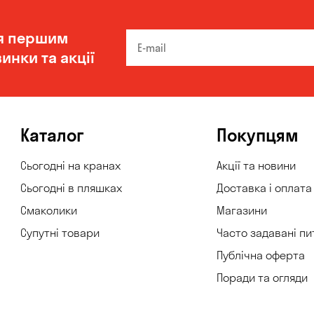
я першим
инки та акції
Каталог
Покупцям
Сьогодні на кранах
Акції та новини
Сьогодні в пляшках
Доставка і оплата
Смаколики
Магазини
Супутні товари
Часто задавані пи
Публічна оферта
Поради та огляди