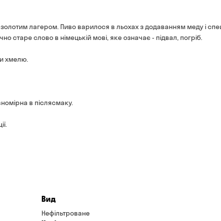
банківською картою на с
Термін доставки — до 90 
*на час доставки можуть вп
золотим лагером. Пиво варилося в льохах з додаванням меду і спец
Оплата:
ічно старе слово в німецькій мові, яке означає - підвал, погріб.
готівкою кур'єру
банківською картою на 
и хмелю.
вномірна в післясмаку.
ії.
Вид
Нефільтроване