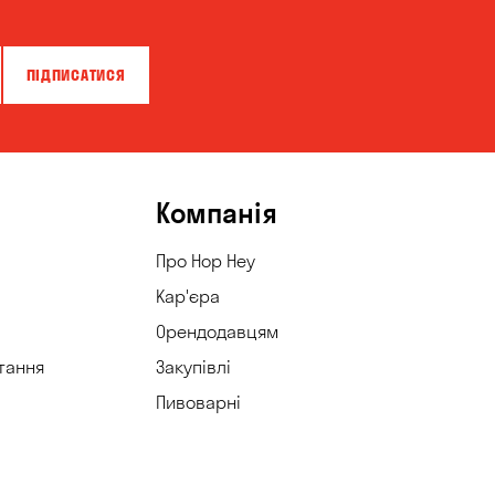
ПІДПИСАТИСЯ
Компанія
Про Hop Hey
Кар'єра
Орендодавцям
тання
Закупівлі
Пивоварні