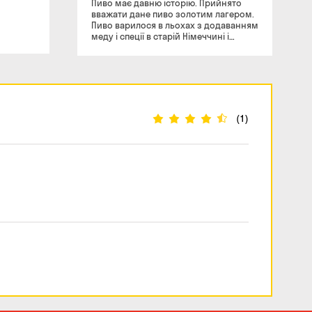
Пиво має давню історію. Прийнято
вважати дане пиво золотим лагером.
Пиво варилося в льохах з додаванням
меду і спеції в старій Німеччині і
дозріває в льохах, Keller це
споконвічно старе слово в німецькій
мові, яке означає - підвал, погріб.
Аромат: Солодовий з обсмаженим
житнім хлібом, нотки хмелю. Смак:
Медові ноти, з хмільною терпкістю.
Післясмак: М'яка хмельова гіркота,
(1)
збалансована і рівномірна в
післясмаку. Склад: Вода, солод
ячмінний, хміль, пивні дріжджі, спеції.