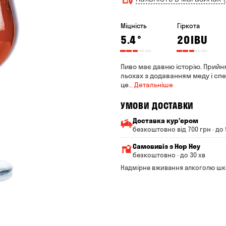
Міцність
Гіркота
5.4
°
20
IBU
Пиво має давню історію. Прийн
льохах з додаванням меду і спеці
це
… Детальніше
УМОВИ ДОСТАВКИ
Доставка курʼєром
безкоштовно від 700 грн · до 
Мінімальна сума всього з
Самовивіз з Hop Hey
Вартість доставки залежи
безкоштовно · до 30 хв
Від 200 до 299 грн
Мінімальна сума всьог
Надмірне вживання алкоголю шк
Час складання замовле
Від 300 до 399 грн
Можете без черги забр
Від 400 до 699 грн
Оплата:
готівкою в магазині
Від 700 грн