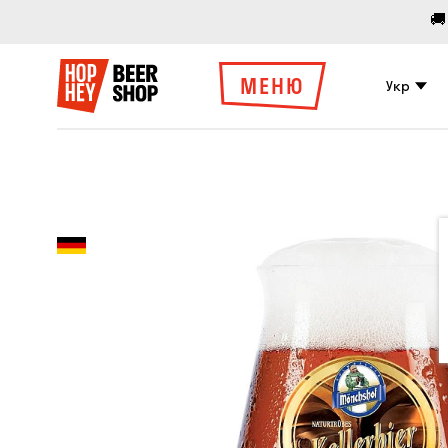
🚚
МЕНЮ
Укр