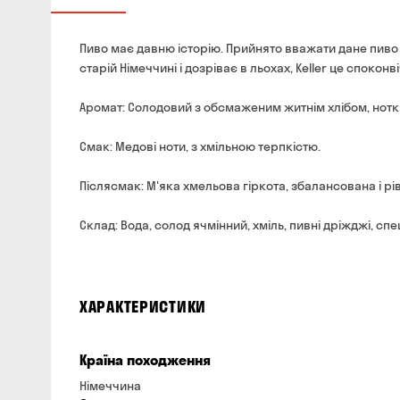
Пиво має давню історію. Прийнято вважати дане пиво 
старій Німеччині і дозріває в льохах, Keller це споконв
Аромат: Солодовий з обсмаженим житнім хлібом, нотк
Смак: Медові ноти, з хмільною терпкістю.
Післясмак: М'яка хмельова гіркота, збалансована і рі
Склад: Вода, солод ячмінний, хміль, пивні дріжджі, спец
ХАРАКТЕРИСТИКИ
Країна походження
Німеччина