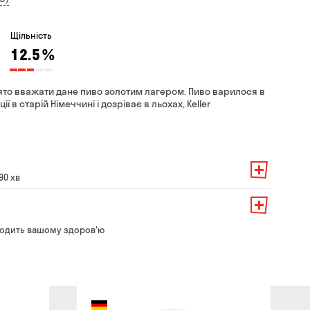
Щільність
12.5
%
ято вважати дане пиво золотим лагером. Пиво варилося в
ї в старій Німеччині і дозріває в льохах, Keller
90 хв
амовлення — 200 грн
ть від суми всього замовлення:
о замовлення — 250 грн
139 грн
одить вашому здоров'ю
ння — до 30 хв
99 грн
ати з магазину в зручний для Вас час
79 грн
безкоштовно