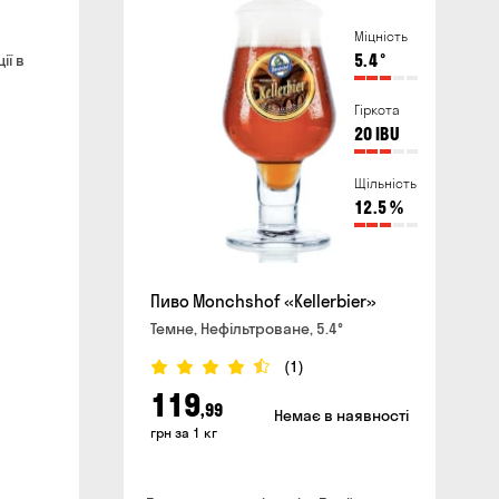
айті та в магазині
хвилин
Міцність
ливати повітряні тривоги
ії в
5.4
°
Гіркота
сайті
20
IBU
Щільність
12.5
%
Пиво Monchshof «Kellerbier»
Темне, Нефільтроване, 5.4°
(1)
119
,99
Немає в наявності
грн за 1 кг