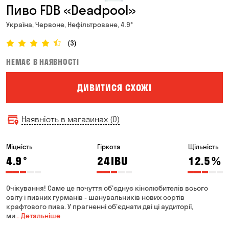
Пиво FDB «Deadpool»
Україна, Червоне, Нефільтроване, 4.9°
(3)
НЕМАЄ В НАЯВНОСТІ
ДИВИТИСЯ СХОЖІ
Наявність в магазинах (0)
Міцність
Гіркота
Щільність
4.9
°
24
IBU
12.5
%
Очікування! Саме це почуття об'єднує кінолюбителів всього
світу і пивних гурманів - шанувальників нових сортів
крафтового пива. У прагненні об'єднати дві ці аудиторії,
ми
… Детальніше