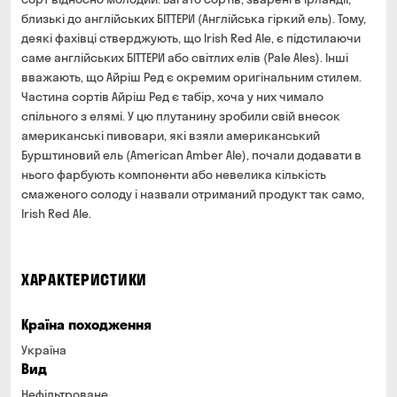
близькі до англійських БІТТЕРИ (Англійська гіркий ель). Тому,
деякі фахівці стверджують, що Irish Red Ale, є підстилаючи
саме англійських БІТТЕРИ або світлих елів (Pale Ales). Інші
вважають, що Айріш Ред є окремим оригінальним стилем.
Частина сортів Айріш Ред є табір, хоча у них чимало
спільного з елямі. У цю плутанину зробили свій внесок
американські пивовари, які взяли американський
Бурштиновий ель (American Amber Ale), почали додавати в
нього фарбують компоненти або невелика кількість
смаженого солоду і назвали отриманий продукт так само,
Irish Red Ale.
ХАРАКТЕРИСТИКИ
Країна походження
Україна
Вид
Нефільтроване