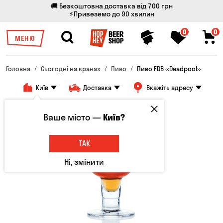
🚚 Безкоштовна доставка від 700 грн
⚡Привеземо до 90 хвилин
0
0
МЕНЮ
Головна
Сьогодні на кранах
Пиво
Пиво FDB «Deadpool»
Київ
Доставка
Вкажіть адресу
Ваше місто —
Київ?
ТАК
Ні, змінити