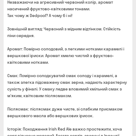
Незважаючи на агресивний червоний колір, аромат
насичений фруктово-квітковими тонами.
Так чому ж Dedpool? А чому б і ні!
Зовнішній вигляд: Червоний з мідним відтінком. Стійкість
піни середня.
Аромат: Помірно солодовий, з легкими нотками карамелі і
вершкової іриски. Аромат хмелю чистий з фруктово-
квітковими нотками.
Смак: Помірно солодкуватий смак солоду і карамелі, а
також злегка підсмажену смак зерна, надають характерну
сухість у фіналі. У смаку ледве вловимий хмільний смак з
м'яким, квітковим післясмаком.
Післясмак: післясмак дуже чисте, зі слабким присмаком
вершкового масла або вершкових ірисок.
Історія: Походження Irish Red Ale важко простежити, хоча
сорт відносно молодий. Багато сортів, зварені в Ірландії,