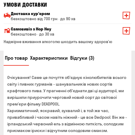
УМОВИ ДОСТАВКИ
Доставка курʼєром
безкоштовно від 700 грн · до 90 хв
Мінімальна сума всього замовлення — 200 грн
Самовивіз з Hop Hey
Вартість доставки залежить від суми всього замовлення:
безкоштовно · до 30 хв
Від 200 до 299 грн
Мінімальна сума всього замовлення — 250 грн
139 грн
Надмірне вживання алкоголю шкодить вашому здоров'ю
Час складання замовлення — до 30 хв
Від 300 до 399 грн
99 грн
Про товар
Характеристики
Відгуки (3)
Можете без черги забрати з магазину в зручний для
Від 400 до 699 грн
79 грн
Вас час
Оплата:
Від 700 грн
безкоштовно
Очікування! Саме це почуття об'єднує кінолюбителів всього
готівкою в магазині
Термін доставки — до 90 хвилин
світу і пивних гурманів - шанувальників нових сортів
банківською картою на сайті та в магазині
крафтового пива. У прагненні об'єднати дві ці аудиторії, ми
*на час доставки можуть впливати повітряні тривоги
Оплата:
вирішили приурочити черговий новий сорт до світової
готівкою кур'єру
прем'єри фільму DEADPOOL.
Харизматичний, яскравий, зухвалий і, в той же час,
банківською картою на сайті
привабливий і часом навіть ніжний - це все Dedpool. Він же -
ірландський червоний ель з відмінною питкість, солодким
присмаком іриски і відчутним солодовим смаком.