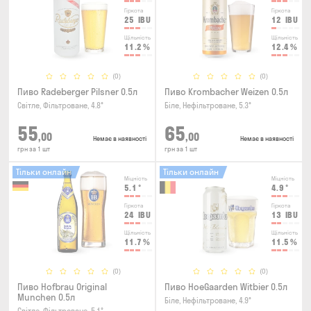
Гіркота
Гіркота
25
IBU
12
IBU
Щільність
Щільність
11.2
%
12.4
%
(0)
(0)
Пиво Radeberger Pilsner 0.5л
Пиво Krombacher Weizen 0.5л
Світле, Фільтроване, 4.8°
Біле, Нефільтроване, 5.3°
55
65
,00
,00
Немає в наявності
Немає в наявності
грн за 1 шт
грн за 1 шт
Тільки онлайн
Тільки онлайн
Міцність
Міцність
5.1
°
4.9
°
Гіркота
Гіркота
24
IBU
13
IBU
Щільність
Щільність
11.7
%
11.5
%
(0)
(0)
Пиво Hofbrau Original
Пиво HoeGaarden Witbier 0.5л
Munchen 0.5л
Біле, Нефільтроване, 4.9°