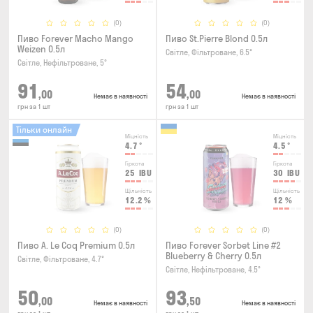
(0)
(0)
Пиво Forever Macho Mango
Пиво St.Pierre Blond 0.5л
Weizen 0.5л
Світле, Фільтроване, 6.5°
Світле, Нефільтроване, 5°
91
54
,00
,00
Немає в наявності
Немає в наявності
грн за 1 шт
грн за 1 шт
Тільки онлайн
Міцність
Міцність
4.7
°
4.5
°
Гіркота
Гіркота
25
IBU
30
IBU
Щільність
Щільність
12.2
%
12
%
(0)
(0)
Пиво A. Le Coq Premium 0.5л
Пиво Forever Sorbet Line #2
Blueberry & Cherry 0.5л
Світле, Фільтроване, 4.7°
Світле, Нефільтроване, 4.5°
50
93
,00
,50
Немає в наявності
Немає в наявності