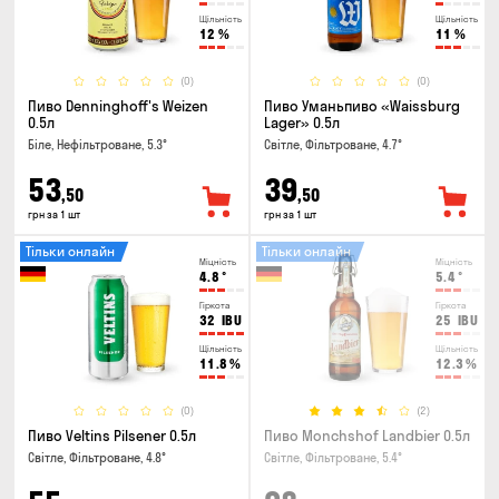
Щільність
Щільність
12
%
11
%
(0)
(0)
Пиво Denninghoff's Weizen
Пиво Уманьпиво «Waissburg
0.5л
Lager» 0.5л
Біле, Нефільтроване, 5.3°
Світле, Фільтроване, 4.7°
53
39
,50
,50
грн за 1 шт
грн за 1 шт
Тільки онлайн
Тільки онлайн
Міцність
Міцність
4.8
°
5.4
°
Гіркота
Гіркота
32
IBU
25
IBU
Щільність
Щільність
11.8
%
12.3
%
(0)
(2)
Пиво Veltins Pilsener 0.5л
Пиво Monchshof Landbier 0.5л
Світле, Фільтроване, 4.8°
Світле, Фільтроване, 5.4°