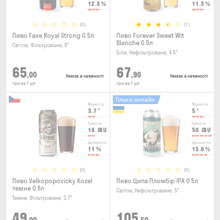
12.5
%
11.5
%
(0)
(1)
Пиво Faxe Royal Strong 0.5л
Пиво Forever Sweet Wit
Blanche 0.5л
Світле, Фільтроване, 8°
Біле, Нефільтроване, 4.5°
65
67
,00
,90
Немає в наявності
Немає в наявності
грн за 1 шт
грн за 1 шт
Тільки онлайн
Міцність
Міцність
3.7
°
5
°
Гіркота
Гіркота
14
IBU
50
IBU
Щільність
Щільність
11
%
15.6
%
(0)
(0)
Пиво Velkopopovicky Kozel
Пиво Ципа Пломбір IPA 0.5л
темне 0.5л
Світле, Нефільтроване, 5°
Темне, Фільтроване, 3.7°
49
105