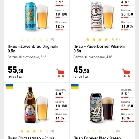
5.1
°
4.8
°
Гіркота
Гіркота
19
IBU
23
IBU
Щільність
Щільність
12
%
11.8
%
(0)
(1)
Пиво «Lowenbrau Original»
Пиво «Paderborner Pilsner»
0.5л
0.5л
Світле, Фільтроване, 5.1°
Світле, Фільтроване, 4.8°
55
45
,50
,50
грн за 1 шт
грн за 1 шт
Міцність
Міцність
4.9
°
5.5
°
Гіркота
Гіркота
10
IBU
25
IBU
Щільність
Щільність
11
%
16
%
(3)
(0)
Пиво Полтавпиво «Pivna
Пиво Forever Black Queen