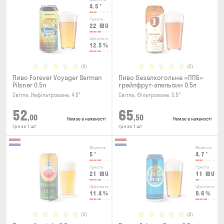
4.5
°
Гіркота
22
IBU
Щільність
12.5
%
(0)
(0)
Пиво Forever Voyager German
Пиво безалкогольне «ППБ»
Pilsner 0.5л
грейпфрут-апельсин 0.5л
Світле, Нефільтроване, 4.5°
Світле, Фільтроване, 0.5°
52
65
,00
,50
Немає в наявності
Немає в наявності
грн за 1 шт
грн за 1 шт
Міцність
Міцність
5
°
4.7
°
Гіркота
Гіркота
21
IBU
11
IBU
Щільність
Щільність
11.4
%
9.6
%
(0)
(0)