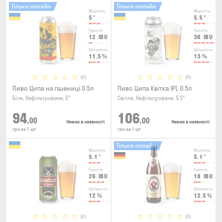
Тільки онлайн
Тільки онлайн
Міцність
Міцність
5
°
5.5
°
Гіркота
Гіркота
12
IBU
36
IBU
Щільність
Щільність
11.5
%
13
%
(0)
(0)
Пиво Ципа на пшениці 0.5л
Пиво Ципа Квітка IPL 0.5л
Біле, Нефільтроване, 5°
Світле, Нефільтроване, 5.5°
94
106
,00
,00
Немає в наявності
Немає в наявності
грн за 1 шт
грн за 1 шт
Тільки онлайн
Міцність
Міцність
5.1
°
5.1
°
Гіркота
Гіркота
26
IBU
18
IBU
Щільність
Щільність
12
%
12.5
%
(0)
(0)