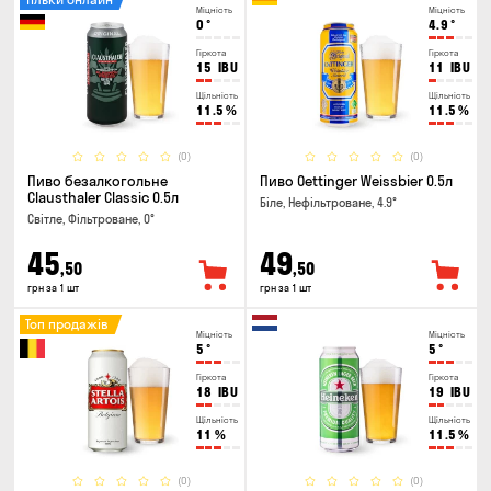
Міцність
Міцність
0
°
4.9
°
Гіркота
Гіркота
15
IBU
11
IBU
Щільність
Щільність
11.5
%
11.5
%
(0)
(0)
Пиво безалкогольне
Пиво Oettinger Weissbier 0.5л
Clausthaler Classic 0.5л
Біле, Нефільтроване, 4.9°
Світле, Фільтроване, 0°
45
49
,50
,50
грн за 1 шт
грн за 1 шт
Топ продажів
Міцність
Міцність
5
°
5
°
Гіркота
Гіркота
18
IBU
19
IBU
Щільність
Щільність
11
%
11.5
%
(0)
(0)