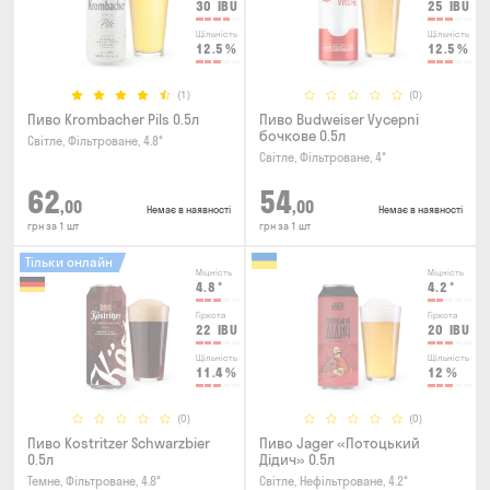
30
IBU
25
IBU
Щільність
Щільність
12.5
%
12.5
%
(1)
(0)
Пиво Krombacher Pils 0.5л
Пиво Budweiser Vycepni
бочкове 0.5л
Світле, Фільтроване, 4.8°
Світле, Фільтроване, 4°
62
54
,00
,00
Немає в наявності
Немає в наявності
грн за 1 шт
грн за 1 шт
Тільки онлайн
Міцність
Міцність
4.8
°
4.2
°
Гіркота
Гіркота
22
IBU
20
IBU
Щільність
Щільність
11.4
%
12
%
(0)
(0)
Пиво Kostritzer Schwarzbier
Пиво Jager «Потоцький
0.5л
Дідич» 0.5л
Темне, Фільтроване, 4.8°
Світле, Нефільтроване, 4.2°