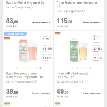
Пиво AltMuller Original 0.5л
Пиво Franziskaner Weissbier
0.5л
Світле, Фільтроване, 5.1°
Біле, Нефільтроване, 5.1°
43
115
,00
,00
Немає в наявності
Немає в наявності
грн за 1 шт
грн за 1 шт
Тільки онлайн
Міцність
Міцність
0.25
°
5
°
Гіркота
Гіркота
15
IBU
23
IBU
Щільність
Щільність
11.5
%
11.8
%
(0)
(0)
Пиво безалкогольне
Пиво DAB «Dortmunder
Clausthaler Grapefruit 0.5л
Export» 0.5л
Світле, Фільтроване, 0.25°
Світле, Фільтроване, 5°
39
49
,00
,00
Немає в наявності
Немає в наявності
грн за 1 шт
грн за 1 шт
Міцність