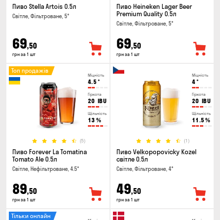
Пиво Stella Artois 0.5л
Пиво Heineken Lager Beer
Premium Quality 0.5л
Світле, Фільтроване, 5°
Світле, Фільтроване, 5°
69
69
,50
,50
грн за 1 шт
грн за 1 шт
Топ продажів
Міцність
Міцність
4.5
°
4
°
Гіркота
Гіркота
20
IBU
20
IBU
Щільність
Щільність
13
%
11.5
%
(5)
(1)
Пиво Forever La Tomatina
Пиво Velkopopovicky Kozel
Tomato Ale 0.5л
світле 0.5л
Світле, Нефільтроване, 4.5°
Світле, Фільтроване, 4°
89
49
,50
,50
грн за 1 шт
грн за 1 шт
Тільки онлайн