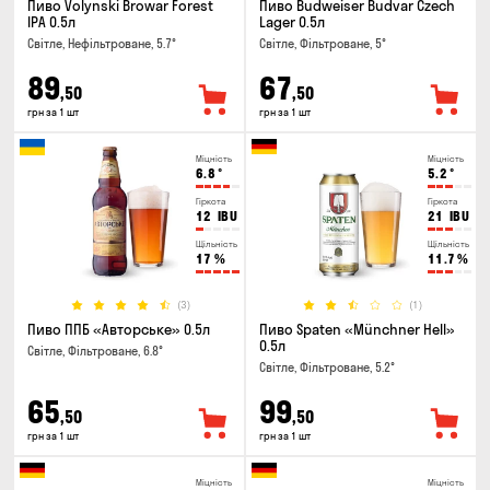
Пиво Volynski Browar Forest
Пиво Budweiser Budvar Czech
IPA 0.5л
Lager 0.5л
Світле, Нефільтроване, 5.7°
Світле, Фільтроване, 5°
89
67
,50
,50
грн за 1 шт
грн за 1 шт
Міцність
Міцність
6.8
°
5.2
°
Гіркота
Гіркота
12
IBU
21
IBU
Щільність
Щільність
17
%
11.7
%
(3)
(1)
Пиво ППБ «Авторське» 0.5л
Пиво Spaten «Münchner Hell»
0.5л
Світле, Фільтроване, 6.8°
Світле, Фільтроване, 5.2°
65
99
,50
,50
грн за 1 шт
грн за 1 шт
Міцність
Міцність