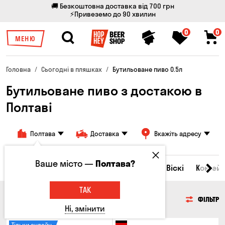
🚚 Безкоштовна доставка від 700 грн
⚡Привеземо до 90 хвилин
0
0
МЕНЮ
Головна
Сьогодні в пляшках
Бутильоване пиво 0.5л
Бутильоване пиво з достакою в
Полтаві
Полтава
Доставка
Вкажіть адресу
Ваше місто —
Полтава?
Всі товари
Пиво
Сидр
Вино
Віскі
Коктейл
ТАК
ПИВО
ФІЛЬТР
Ні, змінити
Тільки онлайн