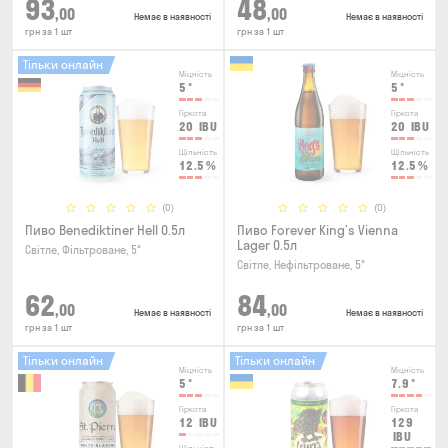
93
48
,00
,00
Немає в наявності
Немає в наявності
грн за 1 шт
грн за 1 шт
Тільки онлайн
Міцність
Міцність
5
°
5
°
Гіркота
Гіркота
20
IBU
20
IBU
Щільність
Щільність
12.5
%
12.5
%
(0)
(0)
Пиво Benediktiner Hell 0.5л
Пиво Forever King’s Vienna
Lager 0.5л
Світле, Фільтроване, 5°
Світле, Нефільтроване, 5°
62
84
,00
,00
Немає в наявності
Немає в наявності
грн за 1 шт
грн за 1 шт
Тільки онлайн
Тільки онлайн
Міцність
Міцність
5
°
7.9
°
Гіркота
Гіркота
12
IBU
129
IBU