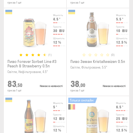
грн за 1 шт
грн за 1 шт
Міцність
Міцність
4.5
°
5.5
°
Гіркота
Гіркота
30
IBU
10
IBU
Щільність
Щільність
12
%
12.5
%
(1)
(0)
Пиво Forever Sorbet Line #3
Пиво Земан Kristallweizen 0.5л
Peach & Strawberry 0.5л
Світле, Фільтроване, 5.5°
Світле, Нефільтроване, 4.5°
83
38
,50
,00
Немає в наявності
Немає в наявності
грн за 1 шт
грн за 1 шт
Тільки онлайн
Міцність
Міцність
5
°
6.5
°
Гіркота
Гіркота
12
IBU
25
IBU
Щільність
Щільність
12
%
12.5
%