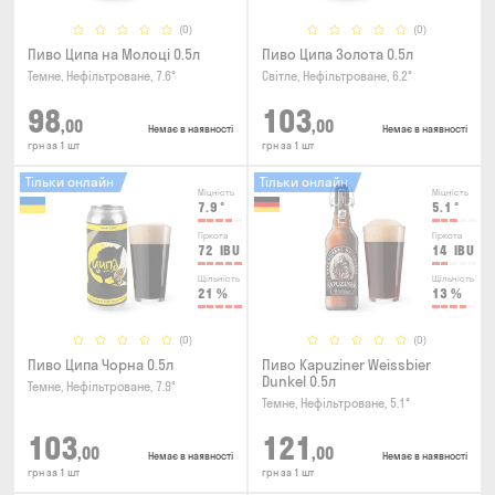
(0)
(0)
Пиво Ципа на Молоці 0.5л
Пиво Ципа Золота 0.5л
Темне, Нефільтроване, 7.6°
Світле, Нефільтроване, 6.2°
98
103
,00
,00
Немає в наявності
Немає в наявності
грн за 1 шт
грн за 1 шт
Тільки онлайн
Тільки онлайн
Міцність
Міцність
7.9
°
5.1
°
Гіркота
Гіркота
72
IBU
14
IBU
Щільність
Щільність
21
%
13
%
(0)
(0)
Пиво Ципа Чорна 0.5л
Пиво Kapuziner Weissbier
Dunkel 0.5л
Темне, Нефільтроване, 7.9°
Темне, Нефільтроване, 5.1°
103
121
,00
,00
Немає в наявності
Немає в наявності
грн за 1 шт
грн за 1 шт