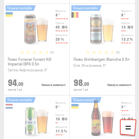
Тільки онлайн
Тільки онлайн
Міцність
Міцність
8
°
6
°
Гіркота
Гіркота
45
IBU
13
IBU
Щільність
Щільність
20
%
13.2
%
(0)
(0)
Пиво Forever Forest Hill
Пиво Grimbergen Blanche 0.5л
Imperial DIPA 0.5л
Біле, Фільтроване, 6°
Світле, Нефільтроване, 8°
94
98
,00
,00
Немає в наявності
Немає в наявності
грн за 1 шт
грн за 1 шт
Тільки онлайн
Тільки онлайн
Міцність
Міцність
0
°
5
°
Гіркота
Гіркота
10
IBU
18
IBU
Щільність
Щільність
11.5
%
12
%