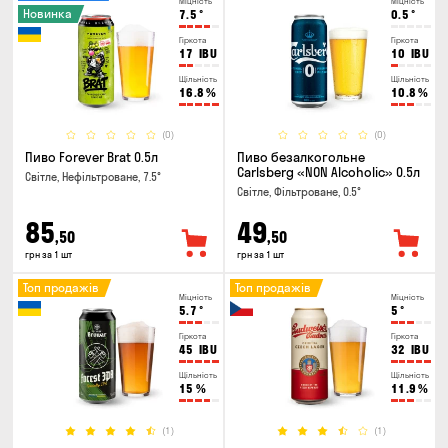
Міцність
Міцність
Новинка
7.5
°
0.5
°
Гіркота
Гіркота
17
IBU
10
IBU
Щільність
Щільність
16.8
%
10.8
%
(0)
(0)
Пиво Forever Brat 0.5л
Пиво безалкогольне
Carlsberg «NON Alcoholic» 0.5л
Світле, Нефільтроване, 7.5°
Світле, Фільтроване, 0.5°
85
49
,50
,50
грн за 1 шт
грн за 1 шт
Топ продажів
Топ продажів
Міцність
Міцність
5.7
°
5
°
Гіркота
Гіркота
45
IBU
32
IBU
Щільність
Щільність
15
%
11.9
%
(1)
(1)