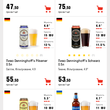
47
75
,50
,50
грн за 1 шт
грн за 1 шт
Міцність
Міцність
4.9
°
4.9
°
Гіркота
Гіркота
15
IBU
13
IBU
Щільність
Щільність
12
%
11.5
%
(0)
(1)
Пиво Denninghoff's Pilsener
Пиво Denninghoff's Schwarz
0.5л
0.5л
Світле, Фільтроване, 4.9
Темне, Фільтроване, 4.9°
55
53
,50
,50
грн за 1 шт
грн за 1 шт
Міцність
Міцність
5.3
°
4.7
°
Гіркота
Гіркота
10
IBU
11
IBU