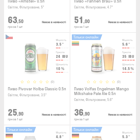
Пиво «Amstel» 0.5л
Пиво «Fahnen Brau» 0.5л
Світле, Фільтроване, 5°
Світле, Фільтроване, 4.7°
63
51
,50
,00
Немає в наявності
Немає в наявності
грн за 1 шт
грн за 1 шт
Тільки онлайн
Міцність
Міцність
3.5
°
5.6
°
Гіркота
Гіркота
24
IBU
35
IBU
Щільність
Щільність
10
%
14.5
%
(0)
(0)
Пиво Pivovar Holba Classic 0.5л
Пиво Volfas Engelman Mango
Milkshake Pale Ale 0.5л
Світле, Фільтроване, 3.5°
Світле, Фільтроване, 5.6°
25
36
,90
,90
Немає в наявності
Немає в наявності
грн за 1 шт
грн за 1 шт
Тільки онлайн
Тільки онлайн
Міцність
Міцність
4.8
°
5.3
°