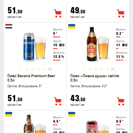
51
49
,50
,50
грн за 1 шт
грн за 1 шт
Міцність
Міцність
5
°
4.2
°
Гіркота
Гіркота
15
IBU
11
IBU
Щільність
Щільність
12.5
%
11
%
(0)
(0)
Пиво Bavaria Premium Beer
Пиво «Пивна душа» світле
0.5л
0.5л
Світле, Фільтроване, 5°
Світле, Фільтроване, 4.2°
51
43
,50
,50
грн за 1 шт
грн за 1 шт
Міцність
Міцність
4.5
°
4.5
°
Гіркота
Гіркота
15
IBU
40
IBU