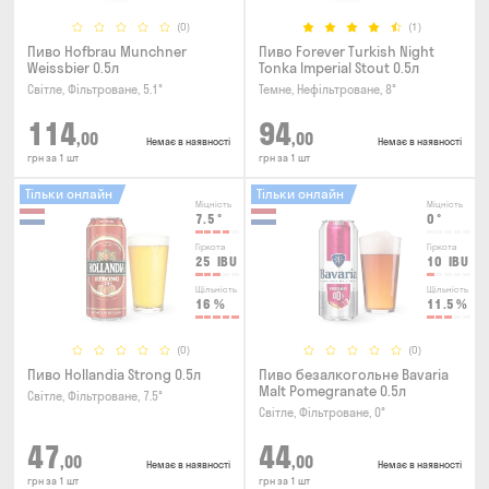
(0)
(1)
Пиво Hofbrau Munchner
Пиво Forever Turkish Night
Weissbier 0.5л
Tonka Imperial Stout 0.5л
Світле, Фільтроване, 5.1°
Темне, Нефільтроване, 8°
114
94
,00
,00
Немає в наявності
Немає в наявності
грн за 1 шт
грн за 1 шт
Тільки онлайн
Тільки онлайн
Міцність
Міцність
7.5
°
0
°
Гіркота
Гіркота
25
IBU
10
IBU
Щільність
Щільність
16
%
11.5
%
(0)
(0)
Пиво Hollandia Strong 0.5л
Пиво безалкогольне Bavaria
Malt Pomegranate 0.5л
Світле, Фільтроване, 7.5°
Світле, Фільтроване, 0°
47
44
,00
,00
Немає в наявності
Немає в наявності
грн за 1 шт
грн за 1 шт