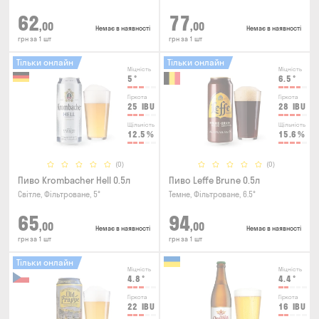
62
77
,00
,00
Немає в наявності
Немає в наявності
грн за 1 шт
грн за 1 шт
Тільки онлайн
Тільки онлайн
Міцність
Міцність
5
°
6.5
°
Гіркота
Гіркота
25
IBU
28
IBU
Щільність
Щільність
12.5
%
15.6
%
(0)
(0)
Пиво Krombacher Hell 0.5л
Пиво Leffe Brune 0.5л
Світле, Фільтроване, 5°
Темне, Фільтроване, 6.5°
65
94
,00
,00
Немає в наявності
Немає в наявності
грн за 1 шт
грн за 1 шт
Тільки онлайн
Міцність
Міцність
4.8
°
4.4
°
Гіркота
Гіркота
22
IBU
16
IBU