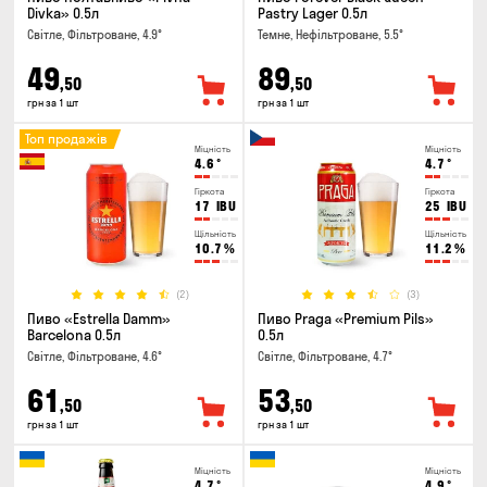
Divka» 0.5л
Pastry Lager 0.5л
Світле, Фільтроване, 4.9°
Темне, Нефільтроване, 5.5°
49
89
,50
,50
грн за 1 шт
грн за 1 шт
Топ продажів
Міцність
Міцність
4.6
°
4.7
°
Гіркота
Гіркота
17
IBU
25
IBU
Щільність
Щільність
10.7
%
11.2
%
(2)
(3)
Пиво «Estrella Damm»
Пиво Praga «Premium Pils»
Barcelona 0.5л
0.5л
Світле, Фільтроване, 4.6°
Світле, Фільтроване, 4.7°
61
53
,50
,50
грн за 1 шт
грн за 1 шт
Міцність
Міцність
4.7
°
4.9
°