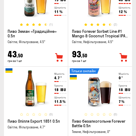
Щільність
Щільність
11
%
12
%
(1)
(2)
Пиво Земан «Традиційне»
Пиво Forever Sorbet Line #1
0.5л
Mango & Coconut Tropical IPA
0.5л
Світле, Фільтроване, 4.5°
Світле, Нефільтроване, 4.5°
43
93
,50
,50
грн за 1 шт
грн за 1 шт
Тільки онлайн
Міцність
Міцність
4.7
°
0
°
Гіркота
Гіркота
18
IBU
18
IBU
Щільність
Щільність
11.5
%
7
%
(0)
(0)
Пиво Опілля Export 1851 0.5л
Пиво безалкогольне Forever
Battle 0.5л
Світле, Фільтроване, 4.7°
Темне, Нефільтроване, 0°