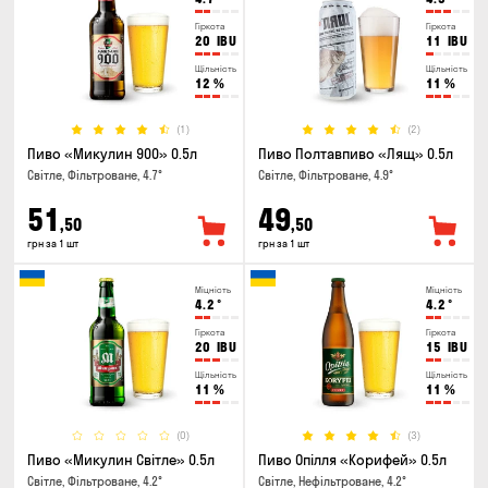
Гіркота
Гіркота
20
IBU
11
IBU
Щільність
Щільність
12
%
11
%
(1)
(2)
Пиво «Микулин 900» 0.5л
Пиво Полтавпиво «Лящ» 0.5л
Світле, Фільтроване, 4.7°
Світле, Фільтроване, 4.9°
51
49
,50
,50
грн за 1 шт
грн за 1 шт
Міцність
Міцність
4.2
°
4.2
°
Гіркота
Гіркота
20
IBU
15
IBU
Щільність
Щільність
11
%
11
%
(0)
(3)
Пиво «Микулин Світле» 0.5л
Пиво Опілля «Корифей» 0.5л
Світле, Фільтроване, 4.2°
Світле, Нефільтроване, 4.2°