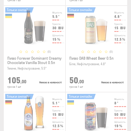
грн за 1 шт
грн за 1 шт
Тільки онлайн
Тільки онлайн
Міцність
Міцність
5.5
°
4.8
°
Гіркота
Гіркота
30
IBU
15
IBU
Щільність
Щільність
15
%
12.5
%
(0)
(0)
Пиво Forever Dominant Creamy
Пиво DAB Wheat Beer 0.5л
Chocolate Vanilla Stout 0.5л
Біле, Нефільтроване, 4.8°
Темне, Нефільтроване, 5.5°
105
50
,00
,00
Немає в наявності
Немає в наявності
грн за 1 шт
грн за 1 шт
Тільки онлайн
Тільки онлайн
Міцність
Міцність
5.1
°
8
°
Гіркота
Гіркота
15
IBU
50
IBU
Щільність
Щільність
12.5
%
19
%