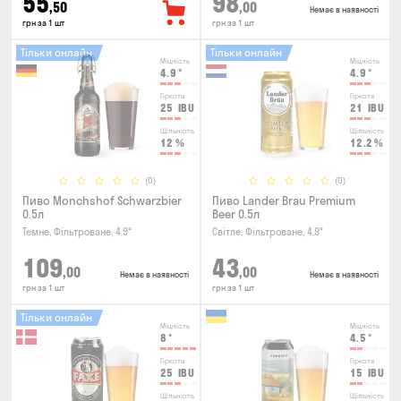
55
98
,50
,00
Немає в наявності
грн за 1 шт
грн за 1 шт
Тільки онлайн
Тільки онлайн
Міцність
Міцність
4.9
°
4.9
°
Гіркота
Гіркота
25
IBU
21
IBU
Щільність
Щільність
12
%
12.2
%
(0)
(0)
Пиво Monchshof Schwarzbier
Пиво Lander Brau Premium
0.5л
Beer 0.5л
Темне, Фільтроване, 4.9°
Світле, Фільтроване, 4.9°
109
43
,00
,00
Немає в наявності
Немає в наявності
грн за 1 шт
грн за 1 шт
Тільки онлайн
Міцність
Міцність
8
°
4.5
°
Гіркота
Гіркота
25
IBU
15
IBU
Щільність
Щільність