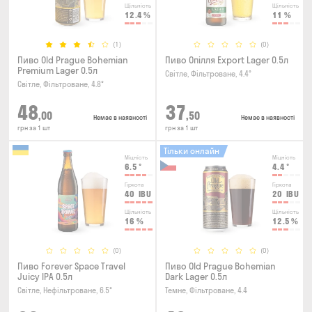
Щільність
Щільність
12.4
%
11
%
(1)
(0)
Пиво Old Prague Bohemian
Пиво Опілля Export Lager 0.5л
Premium Lager 0.5л
Світле, Фільтроване, 4.4°
Світле, Фільтроване, 4.8°
48
37
,00
,50
Немає в наявності
Немає в наявності
грн за 1 шт
грн за 1 шт
Тільки онлайн
Міцність
Міцність
6.5
°
4.4
°
Гіркота
Гіркота
40
IBU
20
IBU
Щільність
Щільність
16
%
12.5
%
(0)
(0)
Пиво Forever Space Travel
Пиво Old Prague Bohemian
Juicy IPA 0.5л
Dark Lager 0.5л
Світле, Нефільтроване, 6.5°
Темне, Фільтроване, 4.4