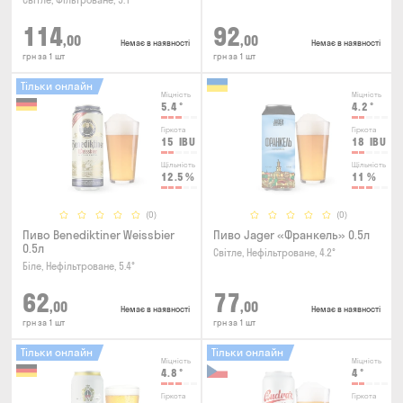
Світле, Фільтроване, 5.1°
114
92
,00
,00
Немає в наявності
Немає в наявності
грн за 1 шт
грн за 1 шт
Тільки онлайн
Міцність
Міцність
5.4
°
4.2
°
Гіркота
Гіркота
15
IBU
18
IBU
Щільність
Щільність
12.5
%
11
%
(0)
(0)
Пиво Benediktiner Weissbier
Пиво Jager «Франкель» 0.5л
0.5л
Світле, Нефільтроване, 4.2°
Біле, Нефільтроване, 5.4°
62
77
,00
,00
Немає в наявності
Немає в наявності
грн за 1 шт
грн за 1 шт
Тільки онлайн
Тільки онлайн
Міцність
Міцність
4.8
°
4
°
Гіркота
Гіркота