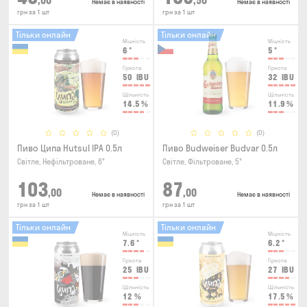
,00
,50
Немає в наявності
Немає в наявності
грн за 1 шт
грн за 1 шт
Тільки онлайн
Тільки онлайн
Міцність
Міцність
6
°
5
°
Гіркота
Гіркота
50
IBU
32
IBU
Щільність
Щільність
14.5
%
11.9
%
(0)
(0)
Пиво Ципа Hutsul IPA 0.5л
Пиво Budweiser Budvar 0.5л
Світле, Нефільтроване, 6°
Світле, Фільтроване, 5°
103
87
,00
,00
Немає в наявності
Немає в наявності
грн за 1 шт
грн за 1 шт
Тільки онлайн
Тільки онлайн
Міцність
Міцність
7.6
°
6.2
°
Гіркота
Гіркота
25
IBU
27
IBU
Щільність
Щільність
12
%
17.5
%