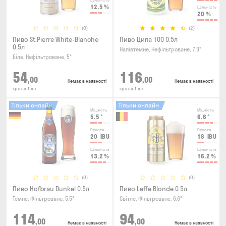
Щільність
12.5
%
Щільність
20
%
(0)
(2)
Пиво St.Pierre White-Blanche
Пиво Ципа 100 0.5л
0.5л
Напівтемне, Нефільтроване, 7.9°
Біле, Нефільтроване, 5°
54
116
,00
,00
Немає в наявності
Немає в наявності
грн за 1 шт
грн за 1 шт
Тільки онлайн
Тільки онлайн
Міцність
Міцність
5.5
°
6.6
°
Гіркота
Гіркота
20
IBU
18
IBU
Щільність
Щільність
13.2
%
16.2
%
(0)
(0)
Пиво Hofbrau Dunkel 0.5л
Пиво Leffe Blonde 0.5л
Темне, Фільтроване, 5.5°
Світле, Фільтроване, 6.6°
114
94
,00
,00
Немає в наявності
Немає в наявності