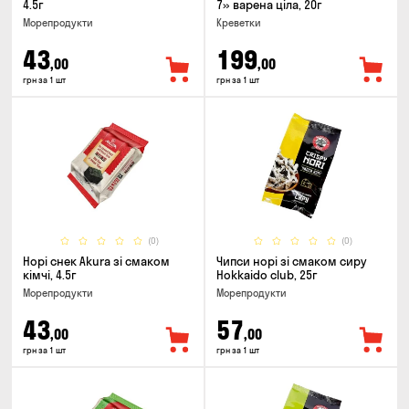
4.5г
7» варена ціла, 20г
Морепродукти
Креветки
43
199
,00
,00
грн за 1 шт
грн за 1 шт
(0)
(0)
Норі снек Akura зі смаком
Чипси норі зі смаком сиру
кімчі, 4.5г
Hokkaido club, 25г
Морепродукти
Морепродукти
43
57
,00
,00
грн за 1 шт
грн за 1 шт