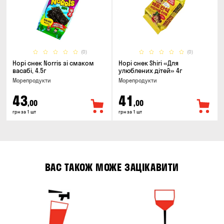
(0)
(0)
Норі снек Norris зі смаком
Норі снек Shiri «Для
васабі, 4.5г
улюблених дітей» 4г
Морепродукти
Морепродукти
43
41
,00
,00
грн за 1 шт
грн за 1 шт
ВАС ТАКОЖ МОЖЕ ЗАЦІКАВИТИ