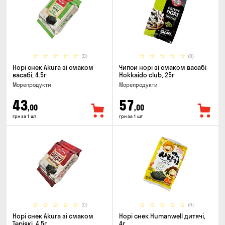
(0)
(0)
Норі снек Akura зі смаком
Чипси норі зі смаком васабі
васабі, 4.5г
Hokkaido club, 25г
Морепродукти
Морепродукти
43
57
,00
,00
грн за 1 шт
грн за 1 шт
(0)
(0)
Норі снек Akura зі смаком
Норі снек Humanwell дитячі,
Теріякі, 4.5г
4г