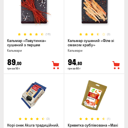
(18)
(3)
Кальмар «Павутинка»
Кальмар сушений «Філе зі
сушений з перцем
смаком крабу»
Кальмари
Кальмари
89
94
,00
,80
грн за 50 г
грн за 60 г
(3)
(1)
Норі снек Akura традиційний,
Креветка сублімована «Maxi