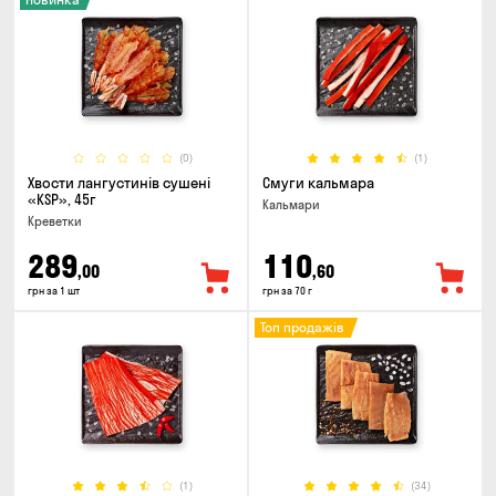
(0)
(1)
Хвости лангустинів сушені
Смуги кальмара
«KSP», 45г
Кальмари
Креветки
289
110
,00
,60
грн за 1 шт
грн за 70 г
Топ продажів
(1)
(34)