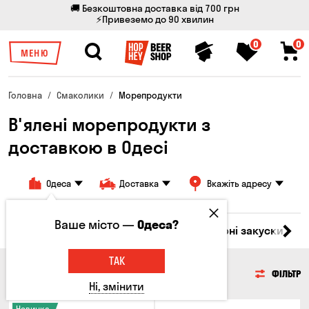
🚚 Безкоштовна доставка від 700 грн
⚡Привеземо до 90 хвилин
0
0
МЕНЮ
Головна
Смаколики
Морепродукти
В'ялені морепродукти з
доставкою в Одесі
Одеса
Доставка
Вкажіть адресу
Ваше місто —
Одеса?
ари
М'ясо
Риба
Морепродукти
Сирні закуски
Г
ТАК
МОРЕПРОДУКТИ
ФІЛЬТР
Ні, змінити
Новинка