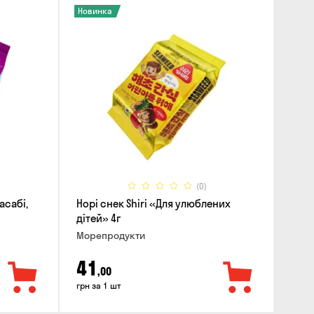
Новинка
(0)
асабі,
Норі снек Shiri «Для улюблених
дітей» 4г
Морепродукти
41
,00
грн за 1 шт