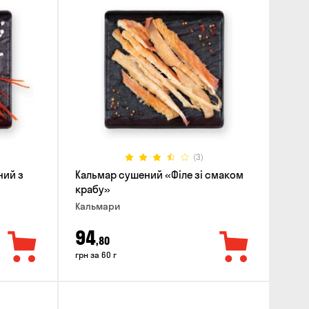
(3)
ний з
Кальмар сушений «Філе зі смаком
крабу»
Кальмари
94
,80
грн за 60 г