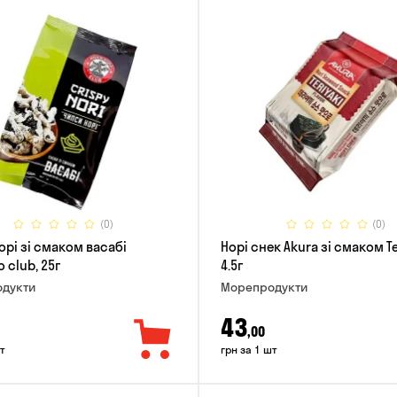
(0)
(0)
орі зі смаком васабі
Норі снек Akura зі смаком Те
 club, 25г
4.5г
дукти
Морепродукти
43
,00
т
грн за 1 шт