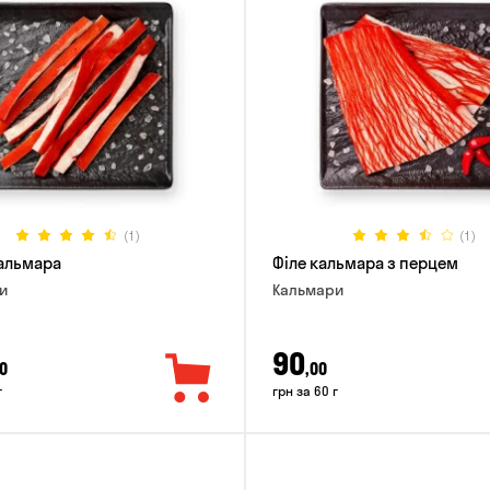
(1)
(1)
альмара
Філе кальмара з перцем
и
Кальмари
90
0
,00
г
грн за 60 г