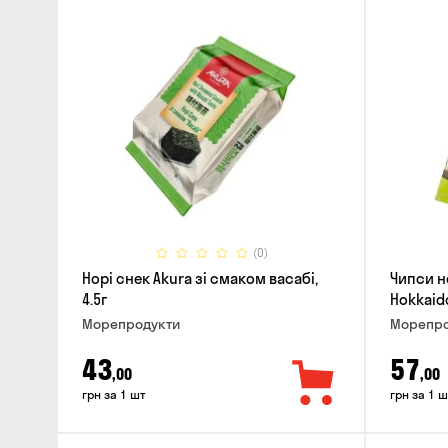
(0)
Норі снек Akura зі смаком васабі,
Чипси н
4.5г
Hokkaido
Морепродукти
Морепро
43
57
,00
,00
грн за 1 шт
грн за 1 ш