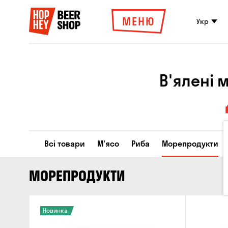
МЕНЮ
Укр
В'ялені 
Всі товари
М'ясо
Риба
Морепродукти
МОРЕПРОДУКТИ
Новинка