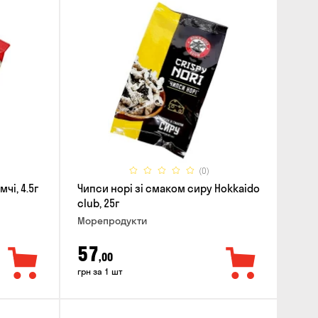
(0)
чі, 4.5г
Чипси норі зі смаком сиру Hokkaido
club, 25г
Морепродукти
57
,00
грн за 1 шт