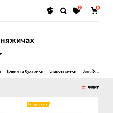
0
0
 Княжичах
и
Грінки та Сухарики
Злакові снеки
Солодощі
ФІЛЬТР
Топ продажів