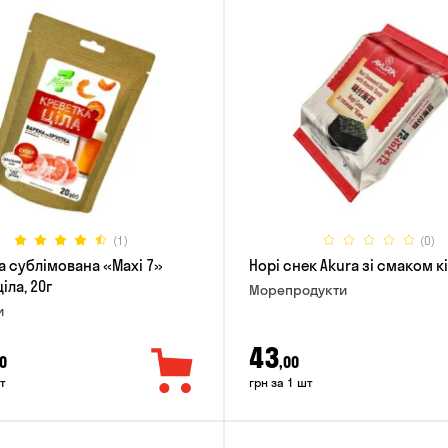
(1)
(0)
а сублімована «Maxi 7»
Норі снек Akura зі смаком кім
іла, 20г
Морепродукти
и
43
0
,00
т
грн за 1 шт