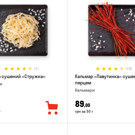
(1)
(18)
р сушений «Стружка»
Кальмар «Павутинка» суше
перцем
и
Кальмари
89
,00
г
грн за 50 г