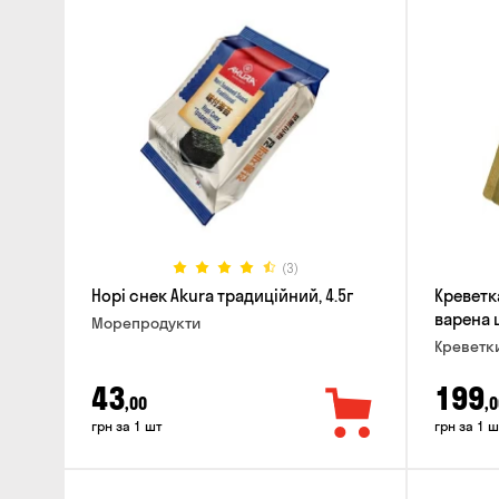
(3)
Норі снек Akura традиційний, 4.5г
Креветк
варена ц
Морепродукти
Креветк
43
199
,00
,0
грн за 1 шт
грн за 1 ш