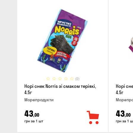
(0)
Норі снек Norris зі смаком теріякі,
Норі сне
4.5г
4.5г
Морепродукти
Морепро
43
43
,00
,00
грн за 1 шт
грн за 1 ш