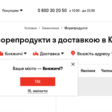
0 800 30 20 50
Покупцям
з 10:00 - до 22:00
Головна
Смаколики
Морепродукти
морепродукти з доставкою в
Княжичі
Доставка
Вкажіть адресу
Ваше місто —
Княжичі?
Сирні закуски
Горішки
Кукурудза
Насіння
Чипс
ТАК
Ні, змінити