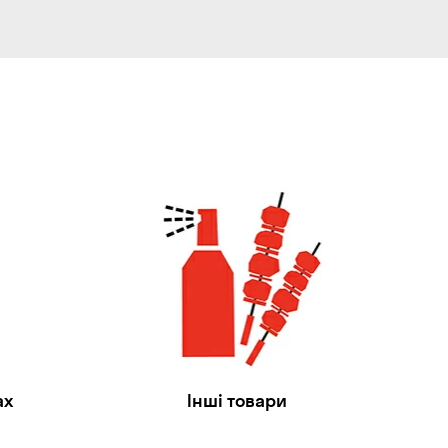
ах
Інші товари