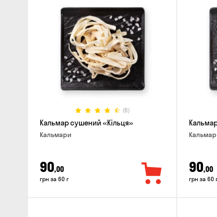
(6)
Кальмар сушений «Кільця»
Кальма
Кальмари
Кальмар
90
90
,00
,00
грн за 60 г
грн за 60 