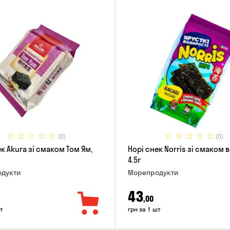
(0)
(0)
к Akura зі смаком Том Ям,
Норі снек Norris зі смаком в
4.5г
дукти
Морепродукти
43
,00
т
грн за 1 шт