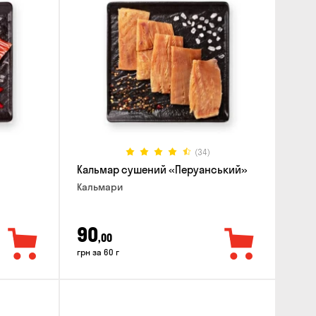
(34)
Кальмар сушений «Перуанський»
Кальмари
90
,00
грн за 60 г