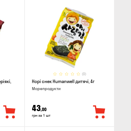
(0)
ріякі,
Норі снек Humanwell дитячі, 4г
Морепродукти
43
,00
грн за 1 шт