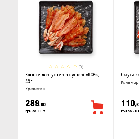
(0)
Хвости лангустинів сушені «KSP»,
Смуги к
45г
Кальмар
Креветки
289
110
,00
,6
грн за 1 шт
грн за 70 