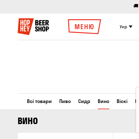
🚚
МЕНЮ
Укр
Всі товари
Пиво
Сидр
Вино
Віскі
К
ВИНО