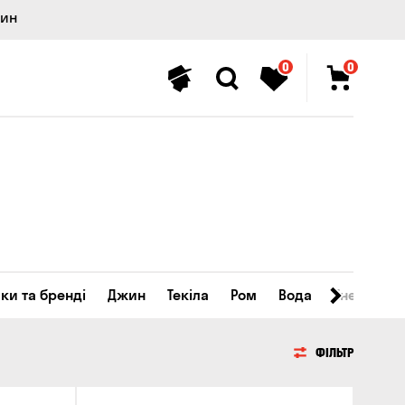
лин
0
0
ки та бренді
Джин
Текіла
Ром
Вода
Енергетичн
ФІЛЬТР