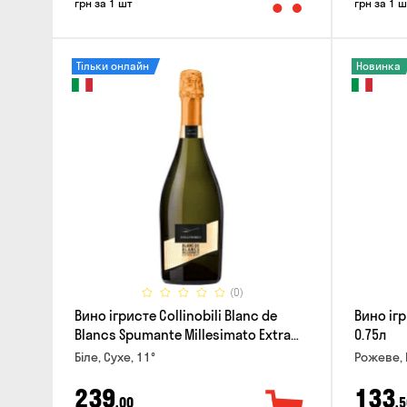
грн за 1 шт
грн за 1 ш
Тільки онлайн
Новинка
(0)
Вино ігристе Collinobili Blanc de
Вино ігр
Blancs Spumante Millesimato Extra
0.75л
Dry 0.75л
Біле, Сухе, 11°
Рожеве, 
239
133
,00
,5