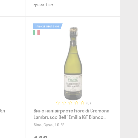
грн за 1 шт
Тільки онлайн
(0)
75л
Вино напівігристе Fiore di Cremona
Lambrusco Dell`Emilia IGT Bianco
Secco 0.75л
Біле, Сухе, 10.5°