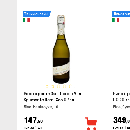
Тільки онлайн
Тільки он
(0)
Вино ігристе San Quirico Vino
Вино іг
Spumante Demi-Sec 0.75л
DOC 0.75
Біле, Напівсухе, 10°
Біле, Сух
147
349
,50
,0
грн за 1 шт
грн за 1 ш