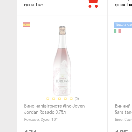
грн за 1 шт
грн за 1 ш
Тільки он
(0)
Вино напівігристе Vino Joven
Винний 
Jordan Rosado 0.75л
Sarsita
полуниц
Рожеве, Сухе, 10°
Біле, Сол