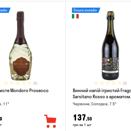
лайн
Тільки онлайн
(0)
(0)
ристе Mondoro Prosecco
Винний напій ігристий Frago
Sarsitano Rosso з ароматом
полуниці 0.75л
е, 11°
Червоне, Солодке, 7.5°
137
0
,50
т
грн за 1 шт