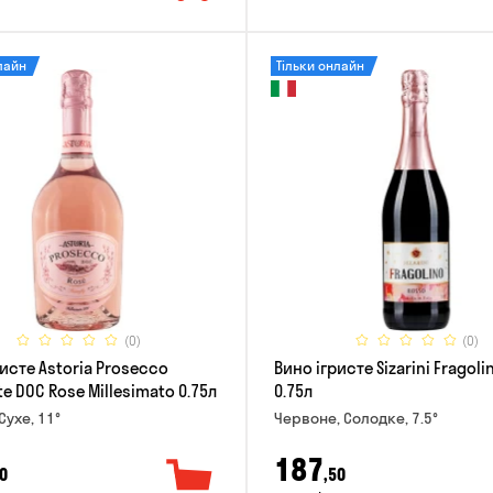
лайн
Тільки онлайн
(0)
(0)
исте Astoria Prosecco
Вино ігристе Sizarini Fragol
 DOC Rose Millesimato 0.75л
0.75л
Сухе, 11°
Червоне, Солодке, 7.5°
187
0
,50