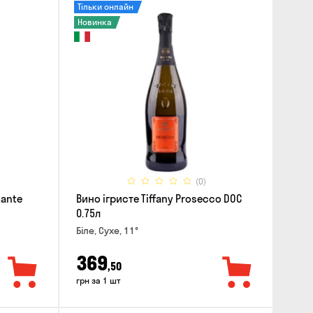
Тільки онлайн
Новинка
(0)
mante
Вино ігристе Tiffany Prosecco DOC
0.75л
Біле, Сухе, 11°
369
,50
грн за 1 шт