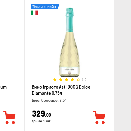
Тільки онлайн
(1)
mium
Вино ігристе Asti DOCG Dolce
Diamante 0.75л
Біле, Солодке, 7.5°
329
,00
грн за 1 шт