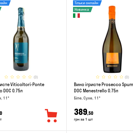
лайн
Тільки онлайн
Новинка
(0)
(0)
исте Viticoltori-Ponte
Вино ігристе Prosecco Spu
o DOC 0.75л
DOC Menestrello 0.75л
е, 11°
Біле, Сухе, 11°
389
0
,50
т
грн за 1 шт