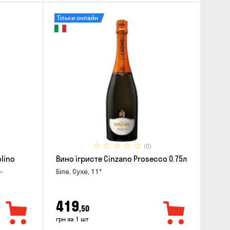
Тільки онлайн
(0)
lino
Вино ігристе Cinzano Prosecco 0.75л
Біле, Сухе, 11°
419
,50
грн за 1 шт