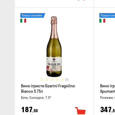
Тільки онлайн
Тільки он
(0)
Вино ігристе Sizarini Fragolino
Вино ігр
Bianco 0.75л
Spumante
Біле, Солодке, 7.5°
Рожеве, 
187
347
,50
,5