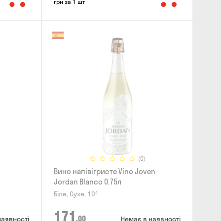
грн за 1 шт
(0)
Вино напівігристе Vino Joven
Jordan Blanco 0.75л
Біле, Сухе, 10°
171
,00
наявності
Немає в наявності