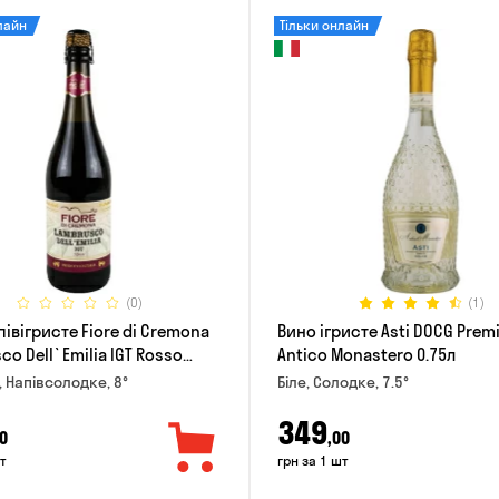
лайн
Тільки онлайн
(0)
(1)
івігристе Fiore di Cremona
Вино ігристе Asti DOCG Pre
o Dell`Emilia IGT Rosso
Antico Monastero 0.75л
 Напівсолодке, 8°
Біле, Солодке, 7.5°
349
0
,00
т
грн за 1 шт