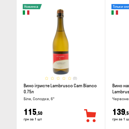
Новинка
Тільки он
(0)
Вино ігристе Lambrusco Cam Bianco
Вино нап
0.75л
Lambrusc
0.75л
Біле, Солодке, 6°
Червоне,
115
139
,50
,5
грн за 1 шт
грн за 1 ш