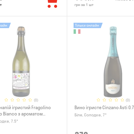
т
грн за 1 шт
лайн
Тільки онлайн
(0)
(0)
напій ігристий Fragolino
Вино ігристе Cinzano Asti 0.
no Bianco з ароматом
Біле, Солодке, 7°
і 0.75л
одке, 7.5°