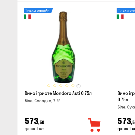
Тільки онлайн
Тільки он
(0)
Вино ігристе Mondoro Asti 0.75л
Вино іг
0.75л
Біле, Солодке, 7.5°
Біле, Сух
573
573
,50
,5
грн за 1 шт
грн за 1 ш