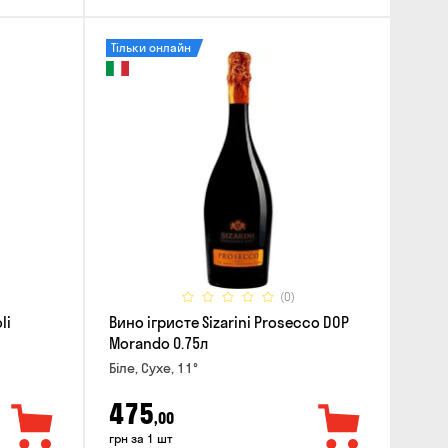
Тільки онлайн
(0)
li
Вино ігристе Sizarini Prosecco DOP
Morando 0.75л
Біле, Сухе, 11°
475
,00
грн за 1 шт