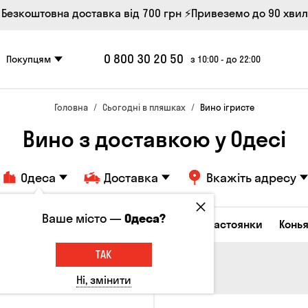
 Безкоштовна доставка від 700 грн
⚡Привеземо до 90 хви
0 800 30 20 50
Покупцям
з 10:00 - до 22:00
Головна
Сьогодні в пляшках
Вино ігристе
Вино з доставкою у Одесі
Одеса
Доставка
Вкажіть адресу
Ваше місто —
Одеса?
октейлі
Горілка
Соджу
Лікери та настоянки
Конья
ТАК
Ні, змінити