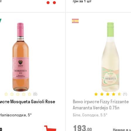
т
грн за 1 шт
(0)
(1)
исте Mosqueta Gavioli Rose
Вино ігристе Fizzy Frizzante
Amaranta Verdejo 0.75л
Напівсолодке, 5°
Біле, Солодке, 5.5°
193
0
,00
Немає в 