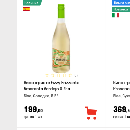
Новинка
Тільки он
Новинка
(0)
Вино ігристе Fizzy Frizzante
Вино ігр
Amaranta Verdejo 0.75л
Prosecc
Біле, Солодке, 5.5°
Біле, Сух
199
369
,00
,5
грн за 1 шт
грн за 1 ш