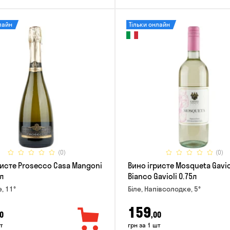
лайн
Тільки онлайн
(0)
(0)
ристе Prosecco Casa Mangoni
Вино ігристе Mosqueta Gavio
л
Bianco Gavioli 0.75л
е, 11°
Біле, Напівсолодке, 5°
159
0
,00
т
грн за 1 шт