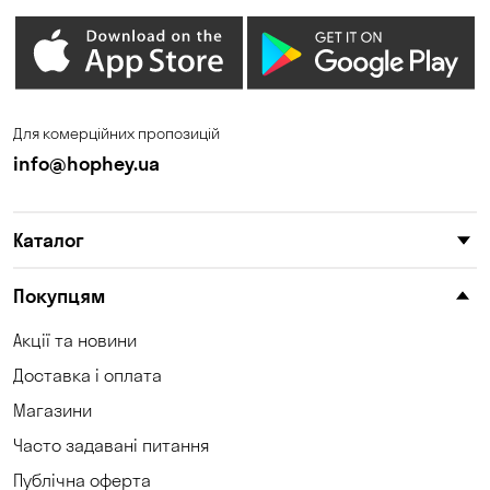
Петропавлівська
Погреби
Борщагівка
Пухівка
Піщанка
Для комерційних пропозицій
Самар
Святопетрівське
info@hophey.ua
Сонячне
Софіївська Борщагівка
Сухий Лиман
Тарасівка
Каталог
Таїрове
Ходосівка
Покупцям
Хотів
Чабани
Акції та новини
Чорноморськ
Шульгівка
Доставка і оплата
Щасливе
Юрівка
Магазини
Часто задавані питання
Публічна оферта