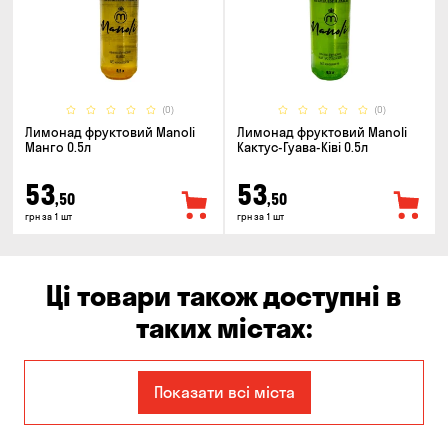
(0)
(0)
Лимонад фруктовий Manoli
Лимонад фруктовий Manoli
Манго 0.5л
Кактус-Гуава-Ківі 0.5л
53
53
,50
,50
грн за 1 шт
грн за 1 шт
Ці товари також доступні в
таких містах:
Єлизаветівка
Балабине
Показати всі міста
Бориспіль
Боярка