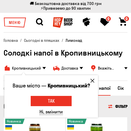
🚚 Безкоштовна доставка від 700 грн
⚡Привеземо до 90 хвилин
0
0
МЕНЮ
Головна
Сьогодні в пляшках
Лимонад
Солодкі напої в Кропивницькому
Кропивницький
Доставка
Вкажіть
адресу
Ваше місто —
Кропивницький?
Ром
Вода
Енергетичні напої
Солодкі напої
Сік
ТАК
СОЛОДКІ НАПОЇ
ФІЛЬТР
Ні, змінити
Новинка
Новинка