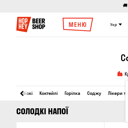
🚚
МЕНЮ
Укр
С
К
Вино
Віскі
Коктейлі
Горілка
Соджу
Лікери т
СОЛОДКІ НАПОЇ