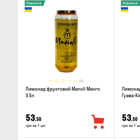
Новинка
Новинка
(0)
Лимонад фруктовий Manoli Манго
Лимонад
0.5л
Гуава-Ків
53
53
,50
,50
грн за 1 шт
грн за 1 ш