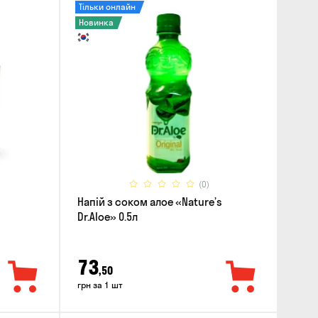
Тільки онлайн
Новинка
(0)
Напій з соком алое «Nature’s
Dr.Aloe» 0.5л
73
,50
грн за 1 шт