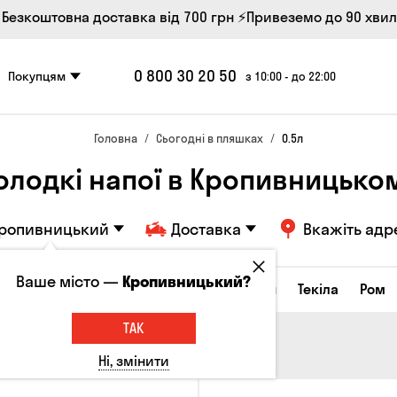
 Безкоштовна доставка від 700 грн
⚡Привеземо до 90 хви
0 800 30 20 50
Покупцям
з 10:00 - до 22:00
Головна
Сьогодні в пляшках
0.5л
олодкі напої в Кропивницько
ропивницький
Доставка
Вкажіть адр
Ваше місто —
Кропивницький?
а настоянки
Коньяки та бренді
Джин
Текіла
Ром
ТАК
Ні, змінити