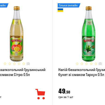
лайн
Тільки онлайн
(0)
(0)
езалкогольний Грузинський
Напій безалкогольний Груз
 смаком Сітро 0.5л
букет зі смаком Тархун 0.5л
49
,50
т
грн за 1 шт