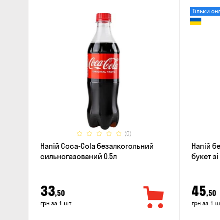
Тільки он
(0)
Напій Coca-Cola безалкогольний
Напій б
сильногазований 0.5л
букет зі
33
45
,50
,50
грн за 1 шт
грн за 1 ш