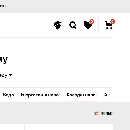
лин
0
0
му
есу
Вода
Енергетичні напої
Солодкі напої
Сік
ФІЛЬТР