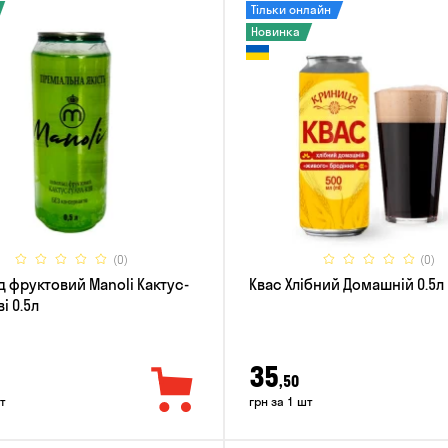
Тільки онлайн
Новинка
(0)
(0)
 фруктовий Manoli Кактус-
Квас Хлібний Домашній 0.5л
і 0.5л
35
,50
т
грн за 1 шт