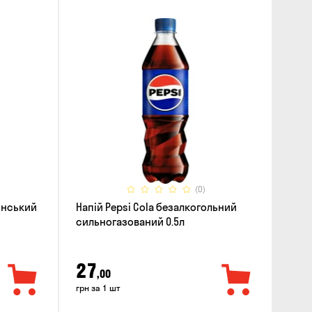
(0)
инський
Напій Pepsi Cola безалкогольний
сильногазований 0.5л
27
,00
грн за 1 шт