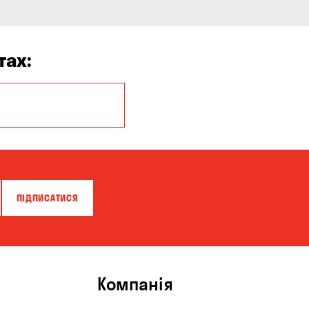
тах:
Балабине
Буча
Вишневе
Віта-Поштова
ПІДПИСАТИСЯ
Горенка
Зазим’є
Карнаухівка
Компанія
Княжичі