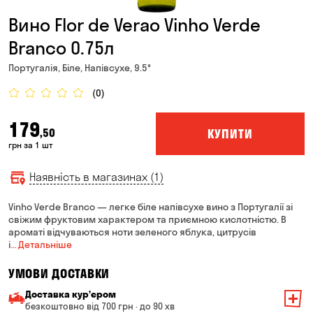
Вино Flor de Verao Vinho Verde
Branco 0.75л
Португалія, Біле, Напівсухе, 9.5°
(0)
179
КУПИТИ
,50
грн за 1 шт
Наявність в магазинах (1)
Vinho Verde Branco — легке біле напівсухе вино з Португалії зі
свіжим фруктовим характером та приємною кислотністю. В
ароматі відчуваються ноти зеленого яблука, цитрусів
і
… Детальніше
УМОВИ ДОСТАВКИ
Доставка курʼєром
безкоштовно від 700 грн · до 90 хв