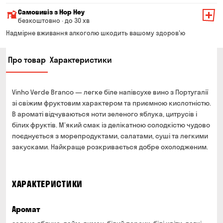
Мінімальна сума всього замовлення — 200 грн
Самовивіз з Hop Hey
Вартість доставки залежить від суми всього замовлення:
безкоштовно · до 30 хв
Від 200 до 299 грн
Мінімальна сума всього замовлення — 250 грн
139 грн
Надмірне вживання алкоголю шкодить вашому здоров'ю
Час складання замовлення — до 30 хв
Від 300 до 399 грн
99 грн
Про товар
Характеристики
Можете без черги забрати з магазину в зручний для
Від 400 до 699 грн
79 грн
Вас час
Оплата:
Від 700 грн
безкоштовно
Vinho Verde Branco — легке біле напівсухе вино з Португалії
готівкою в магазині
Термін доставки — до 90 хвилин
зі свіжим фруктовим характером та приємною кислотністю.
банківською картою на сайті та в магазині
В ароматі відчуваються ноти зеленого яблука, цитрусів і
*на час доставки можуть впливати повітряні тривоги
Оплата:
білих фруктів. М’який смак із делікатною солодкістю чудово
готівкою кур'єру
поєднується з морепродуктами, салатами, суші та легкими
закусками. Найкраще розкривається добре охолодженим.
банківською картою на сайті
ХАРАКТЕРИСТИКИ
Аромат