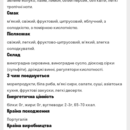
зелене яблуко, лайм, лимон, білий персик, білі квіти, легкі
тропічні ноти.
Смак
м'який, свіжий, фруктовий, цитрусовий, яблучний, з
солодкістю, з помірною кислотністю.
Післясмак
свіжий, легкий, фруктово-цитрусовий, м'який, злегка
солодкуватий.
Склад
виноградна сировина, виноградне сусло, діоксид сірки
(сульфіти), дріжджі винні, регулятори кислотності.
З чим поєднується
морепродукти, біла риба, м'які сири, салати, суші, азіатська
кухня, фруктові закуски, легкі десерти.
Енергетична цінність
білки: 0г, жири: 0г, вуглеводи: 2-3г, 65-70 ккал.
Країна походження
Португалія
Країна виробництва