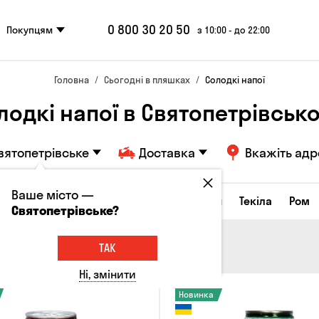
0 800 30 20 50
Покупцям
з 10:00 - до 22:00
Головна
Сьогодні в пляшках
Солодкі напої
лодкі напої в Святопетрівськ
вятопетрівське
Доставка
Вкажіть адр
Ваше місто —
а настоянки
Коньяки та бренді
Джин
Текіла
Ром
Святопетрівське?
ТАК
Ні, змінити
Новинка