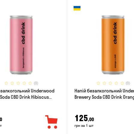
(0)
(0)
езалкогольний Underwood
Напій безалкогольний Und
Soda CBD Drink Hibiscus
Brewery Soda CBD Drink Orang
t 0.33л
0.33л
125
0
,00
т
грн за 1 шт