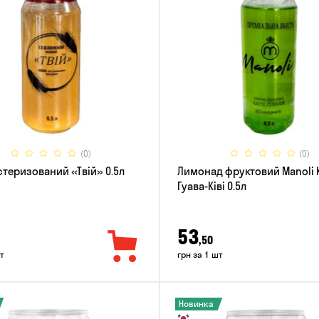
(0)
(0)
стеризований «Твій» 0.5л
Лимонад фруктовий Manoli 
Гуава-Ківі 0.5л
53
,50
т
грн за 1 шт
Новинка