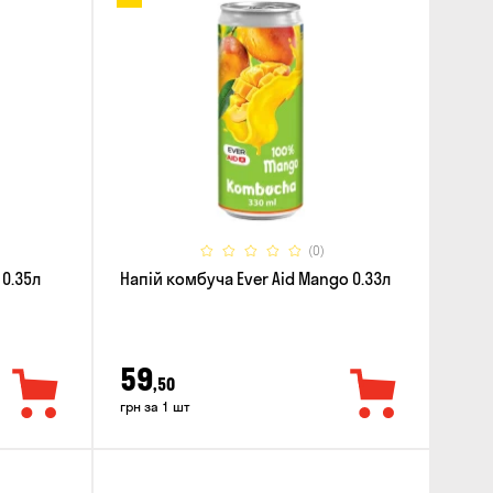
(0)
 0.35л
Напій комбуча Ever Aid Mango 0.33л
59
,50
грн за 1 шт