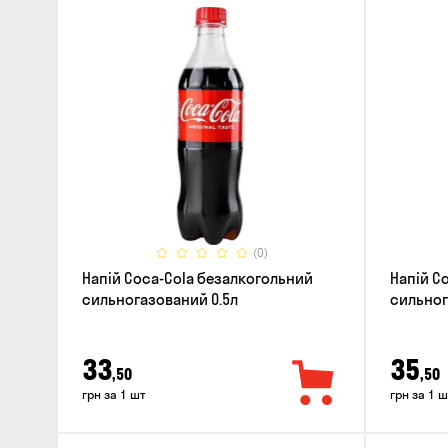
(0)
Напій Coca-Cola безалкогольний
Напій Co
сильногазований 0.5л
сильног
33
35
,50
,50
грн за 1 шт
грн за 1 ш