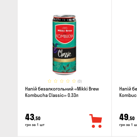
(0)
Напій безалкогольний «Mikki Brew
Напій б
Kombucha Classic» 0.33л
Kombuch
43
49
,50
,50
грн за 1 шт
грн за 1 ш