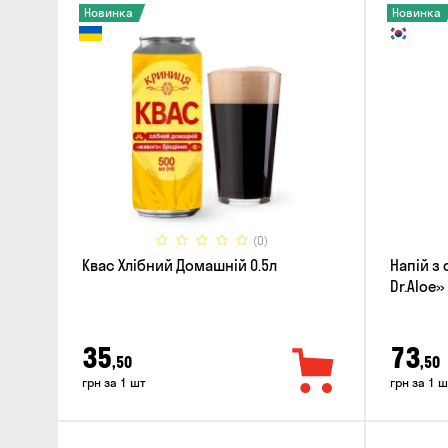
Новинка
Новинка
(0)
Квас Хлібний Домашній 0.5л
Напій з 
Dr.Aloe»
35
73
,50
,50
грн за 1 шт
грн за 1 ш