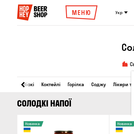
МЕНЮ
Укр
Со
С
Вино
Віскі
Коктейлі
Горілка
Соджу
Лікери т
СОЛОДКІ НАПОЇ
Новинка
Новинка