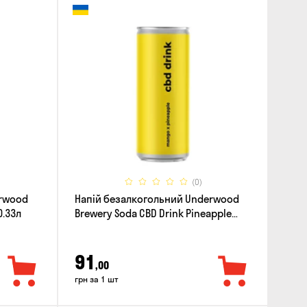
(0)
erwood
Напій безалкогольний Underwood
0.33л
Brewery Soda CBD Drink Pineapple
Mango 0.33л
91
,00
грн за 1 шт