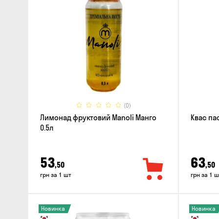
(0)
Лимонад фруктовий Manoli Манго
Квас па
0.5л
53
63
,50
,50
грн за 1 шт
грн за 1 ш
Новинка
Новинка