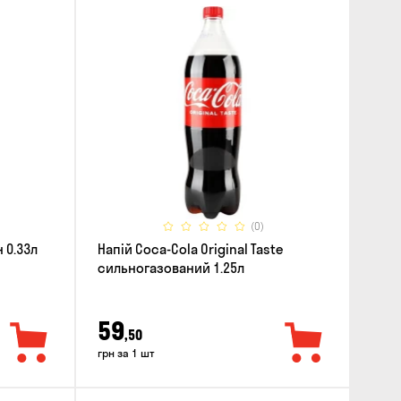
(0)
 0.33л
Напій Coca-Cola Original Taste
сильногазований 1.25л
59
,50
грн за 1 шт