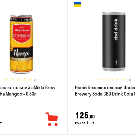
(0)
(0)
езалкогольний «Mikki Brew
Напій безалкогольний Und
a Mangoo» 0.33л
Brewery Soda CBD Drink Cola 
125
,00
т
грн за 1 шт