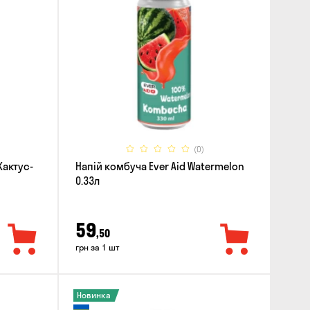
(0)
Кактус-
Напій комбуча Ever Aid Watermelon
0.33л
59
,50
грн за 1 шт
Новинка