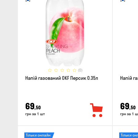
(0)
Напій газований OKF Персик 0.35л
Напій г
69
69
,50
,50
грн за 1 шт
грн за 1 ш
Тільки онлайн
Тільки он