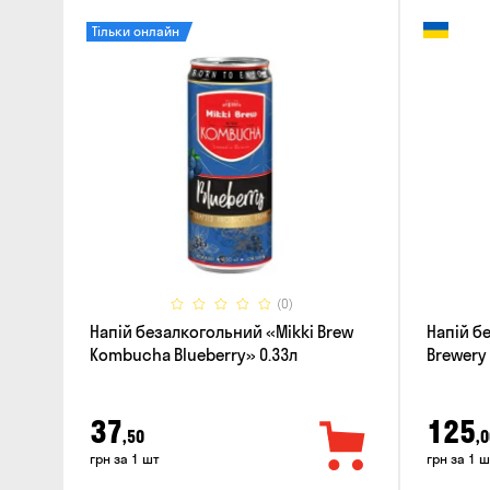
Тільки онлайн
(0)
Напій безалкогольний «Mikki Brew
Напій б
Kombucha Blueberry» 0.33л
Brewery 
Bergamo
37
125
,50
,0
грн за 1 шт
грн за 1 ш