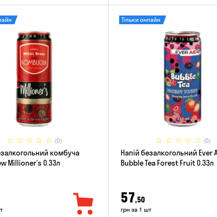
лайн
Тільки онлайн
(0)
(0)
езалкогольний комбуча
Напій безалкогольний Ever 
w Millioner’s 0.33л
Bubble Tea Forest Fruit 0.33л
57
,50
т
грн за 1 шт