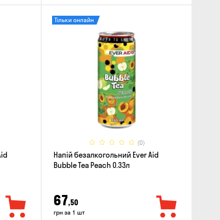
Тільки онлайн
(0)
Aid
Напій безалкогольний Ever Aid
Bubble Tea Peach 0.33л
67
,50
грн за 1 шт