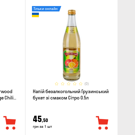
Тільки онлайн
(0)
erwood
Напій безалкогольний Грузинський
e Chili
букет зі смаком Сітро 0.5л
45
,50
грн за 1 шт