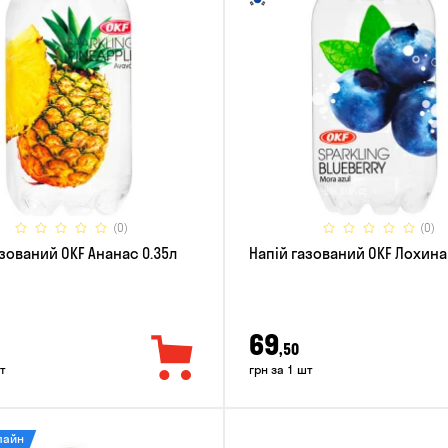
(0)
(0)
азований OKF Ананас 0.35л
Напій газований OKF Лохина
69
,50
т
грн за 1 шт
лайн