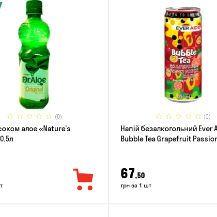
(0)
(0)
соком алое «Nature’s
Напій безалкогольний Ever 
 0.5л
Bubble Tea Grapefruit Passion
Mango 0.33л
67
,50
т
грн за 1 шт