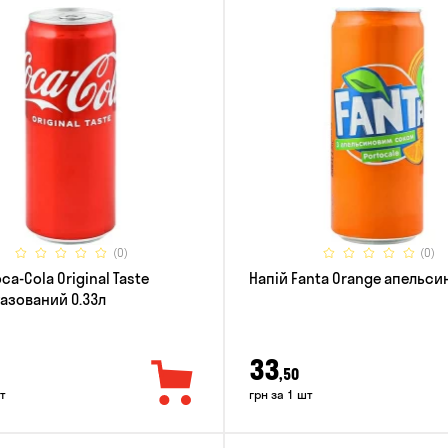
(0)
(0)
ca-Cola Original Taste
Напій Fanta Orange апельсин
азований 0.33л
33
,50
т
грн за 1 шт