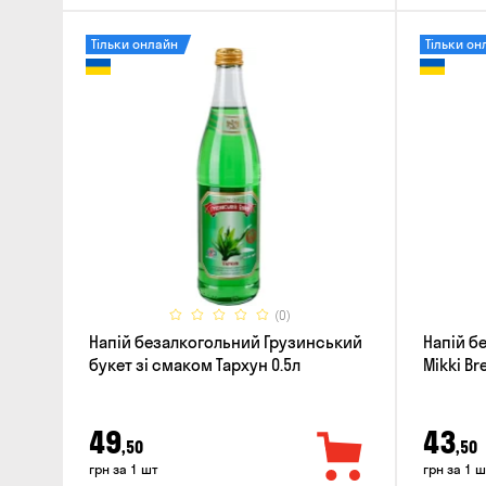
Тільки онлайн
Тільки он
(0)
Напій безалкогольний Грузинський
Напій б
букет зі смаком Тархун 0.5л
Mikki Bre
49
43
,50
,50
грн за 1 шт
грн за 1 ш