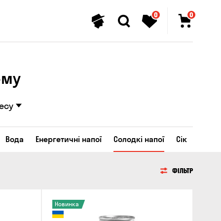
0
0
ому
есу
Вода
Енергетичні напої
Солодкі напої
Сік
ФІЛЬТР
Новинка