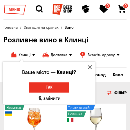
0
0
МЕНЮ
Головна
Сьогодні на кранах
Вино
Розливне вино в Клинці
Клинці
Доставка
Вкажіть адресу
Ваше місто —
Клинці?
Всі товари
Пиво
Сидр
Вино
Лимонад
Квас
ТАК
ВИНО
ФІЛЬТР
Ні, змінити
Новинка
Тільки онлайн
Новинка