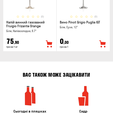
(0)
(0)
Напій винний газований
Вино Pinot Grigio Puglia IGT
Fruigio Frizante Orange
Біле, Сухе, 12°
Біле, Напівсолодке, 6.7°
75
0
,90
,00
грн за 1 кг
грн за 1
ВАС ТАКОЖ МОЖЕ ЗАЦІКАВИТИ
Сьогодні в пляшках
Сидр