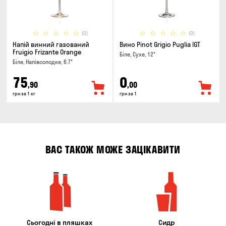
(0)
(0)
Напій винний газований
Вино Pinot Grigio Puglia IGT
Fruigio Frizante Orange
Біле, Сухе, 12°
Біле, Напівсолодке, 6.7°
75
0
,90
,00
грн за 1 кг
грн за 1
ВАС ТАКОЖ МОЖЕ ЗАЦІКАВИТИ
Сьогодні в пляшках
Сидр