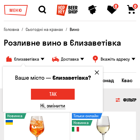
0
0
МЕНЮ
Головна
Сьогодні на кранах
Вино
Розливне вино в Єлизаветівка
Єлизаветівка
Доставка
Вкажіть адресу
Ваше місто —
Єлизаветівка?
Всі товари
Пиво
Сидр
Вино
Лимонад
Квас
ТАК
ВИНО
ФІЛЬТР
Ні, змінити
Новинка
Тільки онлайн
Новинка