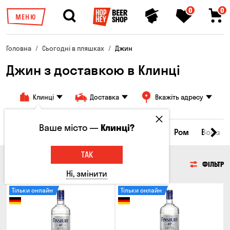
0
0
МЕНЮ
Головна
Сьогодні в пляшках
Джин
Джин з доставкою в Клинці
Клинці
Доставка
Вкажіть адресу
Ваше місто —
Клинці?
нки
Коньяки та бренді
Джин
Текіла
Ром
Вода
ТАК
ДЖИН
ФІЛЬТР
Ні, змінити
Тільки онлайн
Тільки онлайн