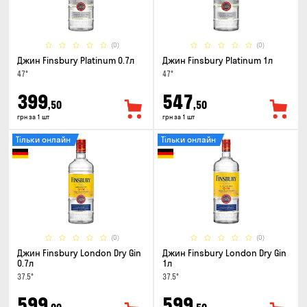
(0)
(0)
Джин Finsbury Platinum 0.7л
Джин Finsbury Platinum 1л
47°
47°
399
547
,50
,50
грн за 1 шт
грн за 1 шт
Тільки онлайн
Тільки онлайн
(0)
(0)
Джин Finsbury London Dry Gin
Джин Finsbury London Dry Gin
0.7л
1л
37.5°
37.5°
599
599