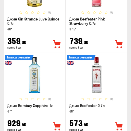
(0)
(0)
Джин Gin Strange Luve Quince
Джин Beefeater Pink
0.7л
Strawberry 0.7л
40°
37.5°
359
739
,00
,00
грн за 1 шт
грн за 1 шт
Тільки онлайн
Тільки онлайн
(0)
(0)
Джин Bombay Sapphire 1л
Джин Beefeater 0.7л
47°
40°
929
573
,50
,50
грн за 1 шт
грн за 1 шт