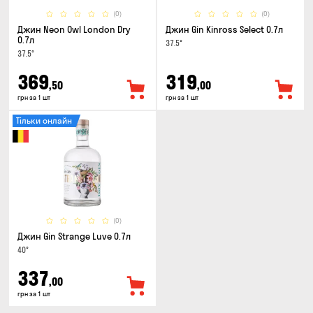
(0)
(0)
Джин Neon Owl London Dry
Джин Gin Kinross Select 0.7л
0.7л
37.5°
37.5°
369
319
,50
,00
грн за 1 шт
грн за 1 шт
Тільки онлайн
(0)
Джин Gin Strange Luve 0.7л
40°
337
,00
грн за 1 шт