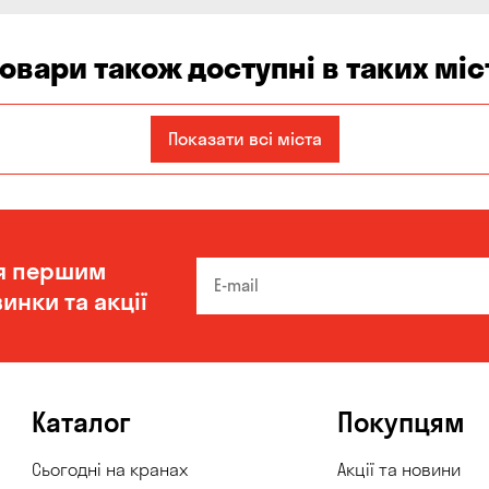
товари також доступні в таких міс
Кам'янське
Київ
Кропивницький
Показати всі міста
Олександрівка
Чорноморськ
я першим
инки та акції
Каталог
Покупцям
Сьогодні на кранах
Акції та новини