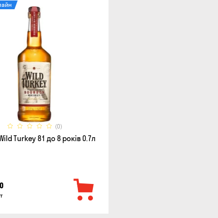
лайн
(0)
ild Turkey 81 до 8 років 0.7л
0
т