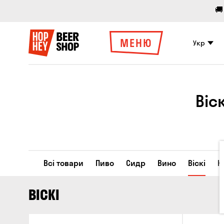
🚚
МЕНЮ
Укр
Віс
Всі товари
Пиво
Сидр
Вино
Віскі
К
ВІСКІ