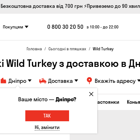
 Безкоштовна доставка від 700 грн
⚡Привеземо до 90 хви
0 800 30 20 50
Покупцям
з 10:00 - до 22:00
Головна
Сьогодні в пляшках
Wild Turkey
кі Wild Turkey з доставкою в Дн
Дніпро
Доставка
Вкажіть адресу
Ваше місто —
Дніпро?
октейлі
Горілка
Соджу
Лікери та настоянки
Конья
ТАК
Ні, змінити