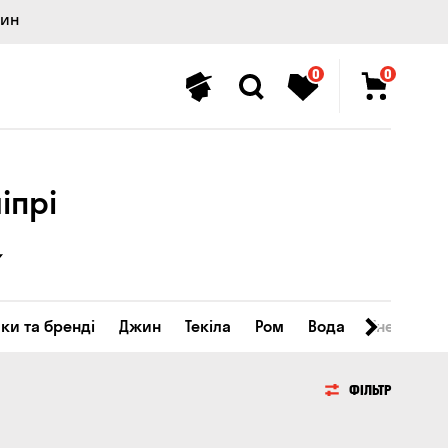
лин
0
0
іпрі
ки та бренді
Джин
Текіла
Ром
Вода
Енергетичн
ФІЛЬТР