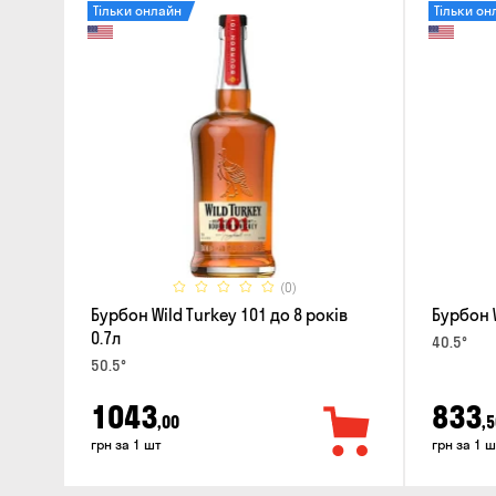
Тільки онлайн
Тільки он
(0)
Бурбон Wild Turkey 101 до 8 років
Бурбон W
0.7л
40.5°
50.5°
1043
833
,00
,5
грн за 1 шт
грн за 1 ш