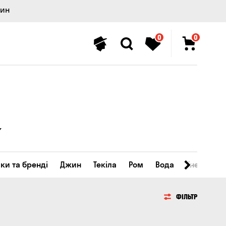
лин
0
0
ки та бренді
Джин
Текіла
Ром
Вода
Енергетичн
ФІЛЬТР