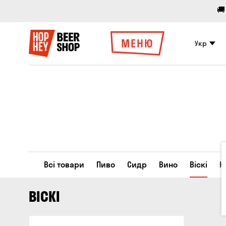
🚚
МЕНЮ
Укр
Всі товари
Пиво
Сидр
Вино
Віскі
К
ВІСКІ