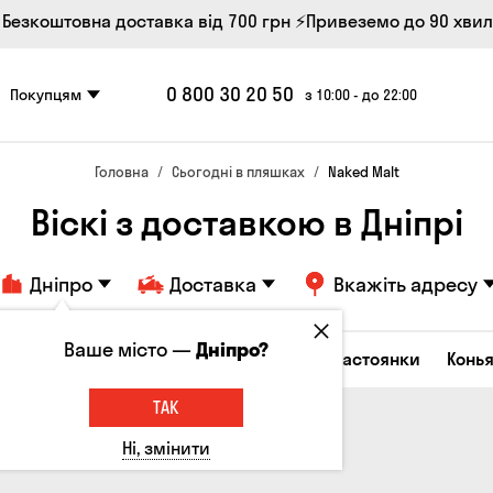
 Безкоштовна доставка від 700 грн
⚡Привеземо до 90 хви
0 800 30 20 50
Покупцям
з 10:00 - до 22:00
Головна
Сьогодні в пляшках
Naked Malt
Віскі з доставкою в Дніпрі
Дніпро
Доставка
Вкажіть адресу
Ваше місто —
Дніпро?
октейлі
Горілка
Соджу
Лікери та настоянки
Конья
ТАК
Ні, змінити