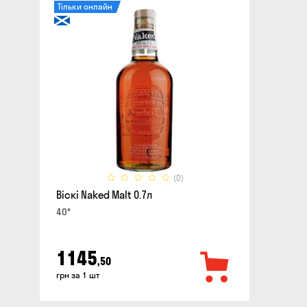
Тільки онлайн
(0)
Віскі Naked Malt 0.7л
40°
1145
,50
грн за 1 шт