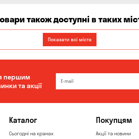
товари також доступні в таких міс
Кам'янське
Київ
Кропивницький
Показати всі міста
я першим
инки та акції
Каталог
Покупцям
Сьогодні на кранах
Акції та новини