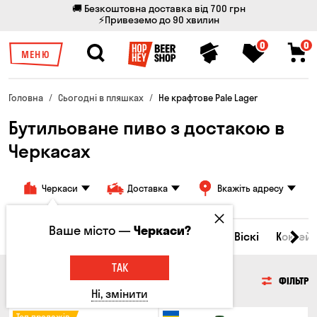
🚚 Безкоштовна доставка від 700 грн
⚡Привеземо до 90 хвилин
0
0
МЕНЮ
Головна
Сьогодні в пляшках
Не крафтове Pale Lager
Бутильоване пиво з достакою в
Черкасах
Черкаси
Доставка
Вкажіть адресу
Ваше місто —
Черкаси?
Всі товари
Пиво
Сидр
Вино
Віскі
Коктейл
ТАК
ПИВО
ФІЛЬТР
Ні, змінити
Топ продажів