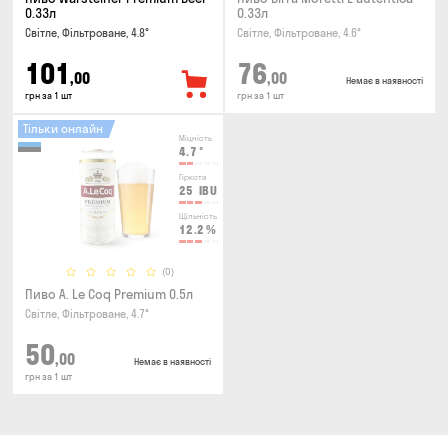
0.33л
0.33л
Світле, Фільтроване, 4.8°
Світле, Фільтроване, 4.6°
101
76
,00
,00
Немає в наявності
грн за 1 шт
грн за 1 шт
Тільки онлайн
Міцність
4.7
°
Гіркота
25
IBU
Щільність
12.2
%
(0)
Пиво A. Le Coq Premium 0.5л
Світле, Фільтроване, 4.7°
50
,00
Немає в наявності
грн за 1 шт