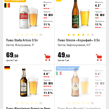
Міцність
Міцність
5
°
4.2
°
Гіркота
Гіркота
18
IBU
15
IBU
Щільність
Щільність
11
%
11
%
(0)
(3)
Пиво Stella Artois 0.5л
Пиво Опілля «Корифей» 0.5л
Світле, Фільтроване, 5°
Світле, Нефільтроване, 4.2°
69
49
,50
,50
грн за 1 шт
грн за 1 шт
Тільки онлайн
Міцність
Міцність
4.8
°
4.6
°
Гіркота
Гіркота
28
IBU
12
IBU
Щільність
Щільність
11.4
%
11
%
(0)
(0)
Пиво Warsteiner Premium Beer
Пиво Birra Moretti L'autentica