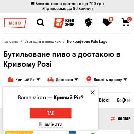
🚚 Безкоштовна доставка від 700 грн
⚡Привеземо до 90 хвилин
0
0
МЕНЮ
Головна
Сьогодні в пляшках
Не крафтове Pale Lager
Бутильоване пиво з достакою в
Кривому Розі
Кривий Ріг
Доставка
Вкажіть адресу
Ваше місто —
Кривий Ріг?
Всі товари
Пиво
Сидр
Вино
Віскі
Коктейл
ТАК
ПИВО
ФІЛЬТР
Ні, змінити
Топ продажів