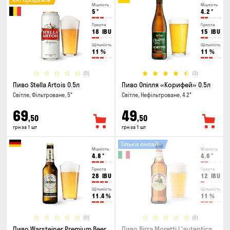
Міцність
Міцність
5
°
4.2
°
Гіркота
Гіркота
18
IBU
15
IBU
Щільність
Щільність
11
%
11
%
(0)
(3)
Пиво Stella Artois 0.5л
Пиво Опілля «Корифей» 0.5л
Світле, Фільтроване, 5°
Світле, Нефільтроване, 4.2°
69
49
,50
,50
грн за 1 шт
грн за 1 шт
Тільки онлайн
Міцність
Міцність
4.8
°
4.6
°
Гіркота
Гіркота
28
IBU
12
IBU
Щільність
Щільність
11.4
%
11
%
(0)
(0)
Пиво Warsteiner Premium Beer
Пиво Birra Moretti L'autentica