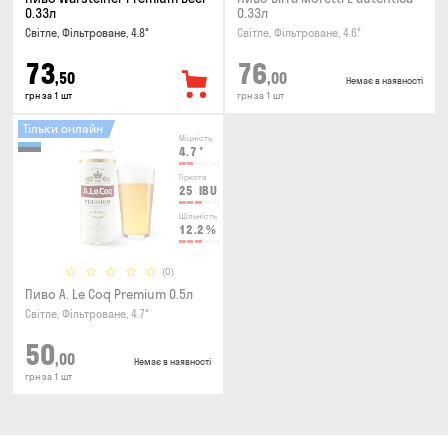
0.33л
0.33л
Світле, Фільтроване, 4.8°
Світле, Фільтроване, 4.6°
73
76
,50
,00
Немає в наявності
грн за 1 шт
грн за 1 шт
Тільки онлайн
Міцність
4.7
°
Гіркота
25
IBU
Щільність
12.2
%
(0)
Пиво A. Le Coq Premium 0.5л
Світле, Фільтроване, 4.7°
50
,00
Немає в наявності
грн за 1 шт