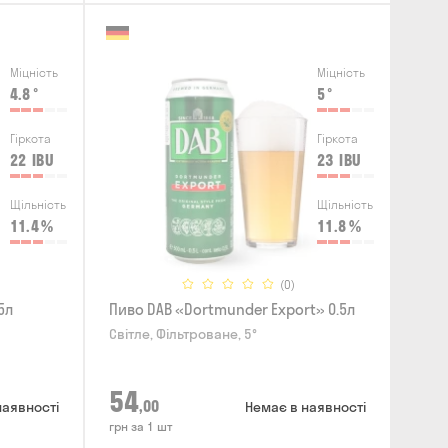
Міцність
Міцність
4.8
°
5
°
Гіркота
Гіркота
22
IBU
23
IBU
Щільність
Щільність
11.4
%
11.8
%
(0)
5л
Пиво DAB «Dortmunder Export» 0.5л
Світле, Фільтроване, 5°
54
,00
наявності
Немає в наявності
грн за 1 шт