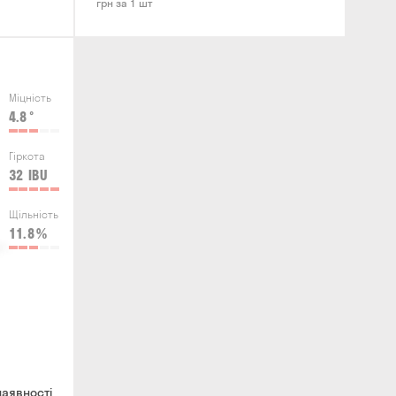
грн за 1 шт
Міцність
4.8
°
Гіркота
32
IBU
Щільність
11.8
%
наявності