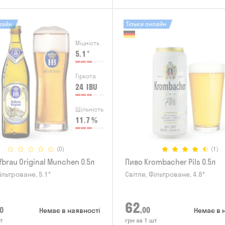
лайн
Тільки онлайн
Міцність
5.1
°
Гіркота
24
IBU
Щільність
11.7
%
(0)
(1)
brau Original Munchen 0.5л
Пиво Krombacher Pils 0.5л
ільтроване, 5.1°
Світле, Фільтроване, 4.8°
62
0
,00
Немає в наявності
Немає в 
т
грн за 1 шт