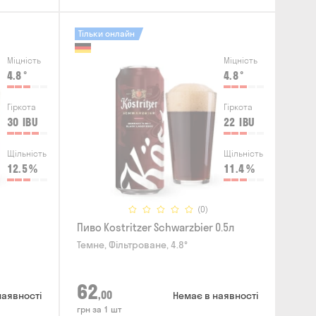
Тільки онлайн
Міцність
Міцність
4.8
°
4.8
°
Гіркота
Гіркота
30
IBU
22
IBU
Щільність
Щільність
12.5
%
11.4
%
(0)
Пиво Kostritzer Schwarzbier 0.5л
Темне, Фільтроване, 4.8°
62
,00
наявності
Немає в наявності
грн за 1 шт