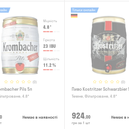
лайн
Тільки онлайн
Міцність
4.8
°
Гіркота
23
IBU
Щільність
11.2
%
(0)
(0)
ombacher Pils 5л
Пиво Kostritzer Schwarzbier 
ільтроване, 4.8°
Темне, Фільтроване, 4.8°
924
0
,00
Немає в наявності
Немає в 
т
грн за 1 шт