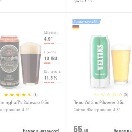
т
грн за 1 шт
Тільки онлайн
Міцність
4.9
°
Гіркота
13
IBU
Щільність
11.5
%
(1)
(0)
ninghoff's Schwarz 0.5л
Пиво Veltins Pilsener 0.5л
ільтроване, 4.9°
Світле, Фільтроване, 4.8°
55
,50
Немає в наявності
Немає в 