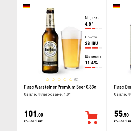
Міцність
4.8
°
Гіркота
28
IBU
Щільність
11.4
%
(0)
Пиво Warsteiner Premium Beer 0.33л
Пиво Den
Світле, Фільтроване, 4.8°
Світле, Ф
101
55
,00
,50
грн за 1 шт
грн за 1 ш