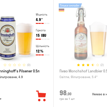
Тільки онлайн
Міцність
4.9
°
Гіркота
15
IBU
Щільність
12
%
(0)
(2)
ninghoff's Pilsener 0.5л
Пиво Monchshof Landbier 0.
ільтроване, 4.9
Світле, Фільтроване, 5.4°
98
,00
Немає в 
т
грн за 1 шт