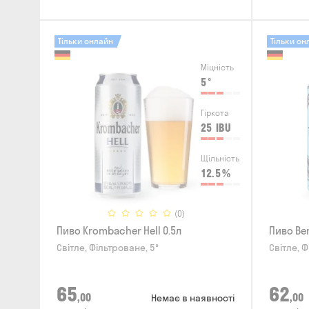
Тільки онлайн
Тільки он
Міцність
5
°
Гіркота
25
IBU
Щільність
12.5
%
(0)
Пиво Krombacher Hell 0.5л
Пиво Ben
Світле, Фільтроване, 5°
Світле, Ф
65
62
,00
,00
Немає в наявності