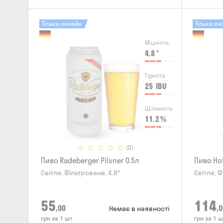
Тільки онлайн
Тільки он
Міцність
4.8
°
Гіркота
25
IBU
Щільність
11.2
%
(0)
Пиво Radeberger Pilsner 0.5л
Пиво Hof
Світле, Фільтроване, 4.8°
Світле, Ф
55
114
,00
,0
Немає в наявності
грн за 1 шт
грн за 1 ш