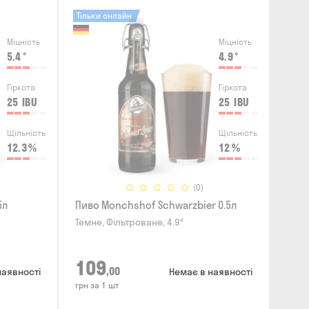
Тільки онлайн
Міцність
Міцність
5.4
°
4.9
°
Гіркота
Гіркота
25
IBU
25
IBU
Щільність
Щільність
12.3
%
12
%
(0)
5л
Пиво Monchshof Schwarzbier 0.5л
Темне, Фільтроване, 4.9°
109
,00
наявності
Немає в наявності
грн за 1 шт