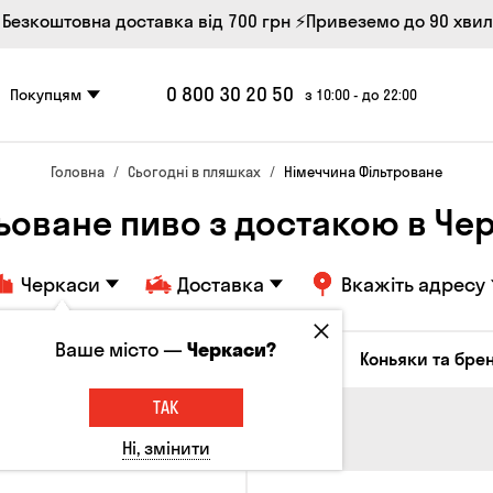
 Безкоштовна доставка від 700 грн
⚡Привеземо до 90 хви
0 800 30 20 50
Покупцям
з 10:00 - до 22:00
Головна
Сьогодні в пляшках
Німеччина Фільтроване
ьоване пиво з достакою в Че
Черкаси
Доставка
Вкажіть адресу
Ваше місто —
Черкаси?
октейлі
Соджу
Лікери та настоянки
Коньяки та брен
ТАК
Ні, змінити