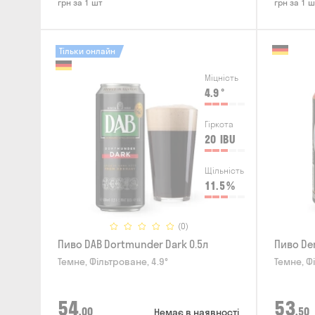
грн за 1 шт
грн за 1 ш
Тільки онлайн
Міцність
4.9
°
Гіркота
20
IBU
Щільність
11.5
%
(0)
Пиво DAB Dortmunder Dark 0.5л
Пиво Den
Темне, Фільтроване, 4.9°
Темне, Ф
54
53
,00
,50
Немає в наявності