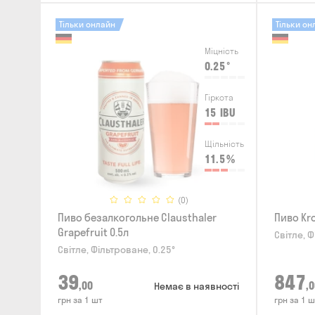
Тільки онлайн
Тільки он
Міцність
0.25
°
Гіркота
15
IBU
Щільність
11.5
%
(0)
Пиво безалкогольне Clausthaler
Пиво Kr
Grapefruit 0.5л
Світле, Ф
Світле, Фільтроване, 0.25°
39
847
,00
,0
Немає в наявності
грн за 1 шт
грн за 1 ш