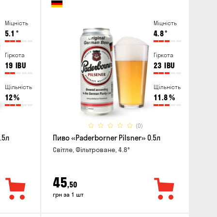
Міцність
Міцність
5.1
°
4.8
°
Гіркота
Гіркота
19
IBU
23
IBU
Щільність
Щільність
12
%
11.8
%
(0)
.5л
Пиво «Paderborner Pilsner» 0.5л
Світле, Фільтроване, 4.8°
45
,50
грн за 1 шт