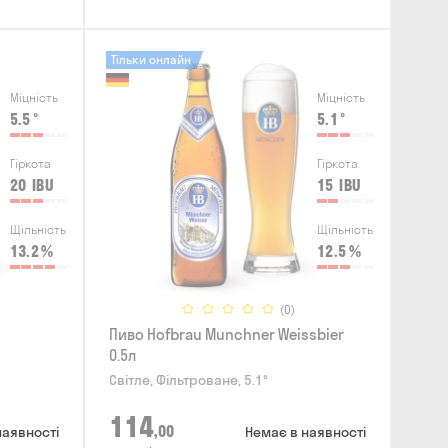
Тільки онлайн
Міцність
Міцність
5.5
°
5.1
°
Гіркота
Гіркота
20
IBU
15
IBU
Щільність
Щільність
13.2
%
12.5
%
(0)
Пиво Hofbrau Munchner Weissbier
0.5л
Світле, Фільтроване, 5.1°
114
,00
наявності
Немає в наявності