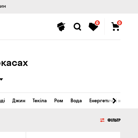
лин
0
0
ркасах
ді
Джин
Текіла
Ром
Вода
Енергетичні напої
ФІЛЬТР