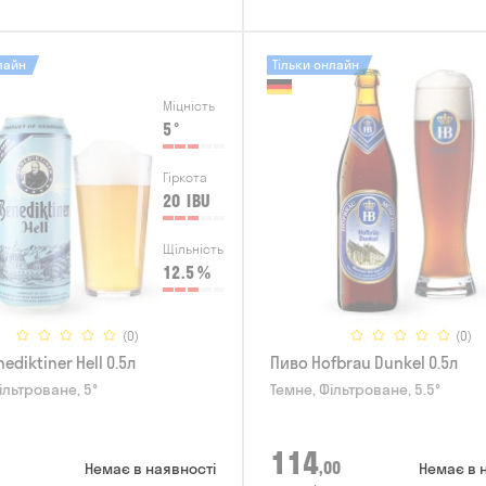
лайн
Тільки онлайн
Міцність
5
°
Гіркота
20
IBU
Щільність
12.5
%
(0)
(0)
ediktiner Hell 0.5л
Пиво Hofbrau Dunkel 0.5л
ільтроване, 5°
Темне, Фільтроване, 5.5°
114
,00
Немає в наявності
Немає в 