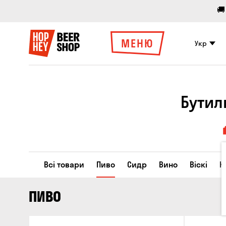
🚚
МЕНЮ
Укр
Бутил
Всі товари
Пиво
Сидр
Вино
Віскі
К
ПИВО