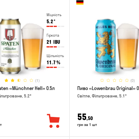
Міцність
5.2
°
Гіркота
21
IBU
Щільність
11.7
%
(1)
(0)
ten «Münchner Hell» 0.5л
Пиво «Lowenbrau Original» 0
ільтроване, 5.2°
Світле, Фільтроване, 5.1°
55
,50
т
грн за 1 шт