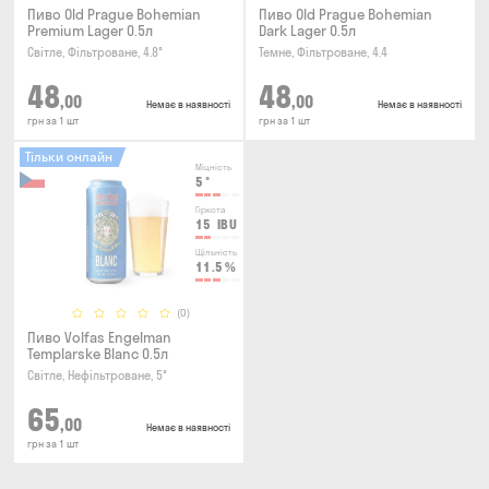
Пиво Old Prague Bohemian
Пиво Old Prague Bohemian
Premium Lager 0.5л
Dark Lager 0.5л
Світле, Фільтроване, 4.8°
Темне, Фільтроване, 4.4
48
48
,00
,00
Немає в наявності
Немає в наявності
грн за 1 шт
грн за 1 шт
Тільки онлайн
Міцність
5
°
Гіркота
15
IBU
Щільність
11.5
%
(0)
Пиво Volfas Engelman
Templarske Blanc 0.5л
Світле, Нефільтроване, 5°
65
,00
Немає в наявності
грн за 1 шт