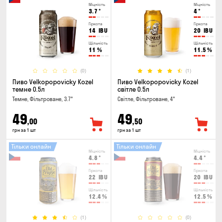
Міцність
Міцність
3.7
°
4
°
Гіркота
Гіркота
14
IBU
20
IBU
Щільність
Щільність
11
%
11.5
%
(0)
(1)
Пиво Velkopopovicky Kozel
Пиво Velkopopovicky Kozel
темне 0.5л
світле 0.5л
Темне, Фільтроване, 3.7°
Світле, Фільтроване, 4°
49
49
,00
,50
грн за 1 шт
грн за 1 шт
Тільки онлайн
Тільки онлайн
Міцність
Міцність
4.8
°
4.4
°
Гіркота
Гіркота
22
IBU
20
IBU
Щільність
Щільність
12.4
%
12.5
%
(1)
(0)