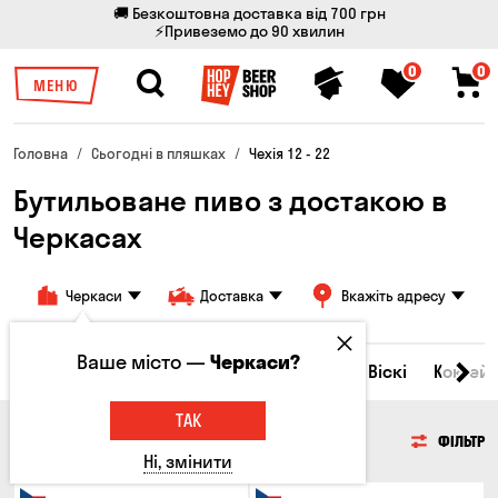
🚚 Безкоштовна доставка від 700 грн
⚡Привеземо до 90 хвилин
0
0
МЕНЮ
Головна
Сьогодні в пляшках
Чехія 12 - 22
Бутильоване пиво з достакою в
Черкасах
Черкаси
Доставка
Вкажіть адресу
Ваше місто —
Черкаси?
Всі товари
Пиво
Сидр
Вино
Віскі
Коктейл
ТАК
ПИВО
ФІЛЬТР
Ні, змінити