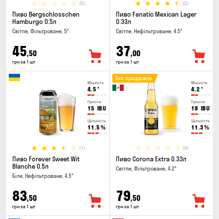
(0)
(2)
Пиво Bergschlosschen
Пиво Fanatic Mexican Lager
Hamburgo 0.5л
0.33л
Світле, Фільтроване, 5°
Світле, Нефільтроване, 4.5°
45
37
,50
,00
грн за 1 шт
грн за 1 шт
Топ продажів
Міцність
Міцність
4.5
°
4.2
°
Гіркота
Гіркота
15
IBU
19
IBU
Щільність
Щільність
11.5
%
11.3
%
(1)
(0)
Пиво Forever Sweet Wit
Пиво Corona Extra 0.33л
Blanche 0.5л
Світле, Фільтроване, 4.2°
Біле, Нефільтроване, 4.5°
83
79
,50
,50
грн за 1 шт
грн за 1 шт