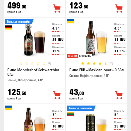
499
123
,00
,50
грн за 1 шт
грн за 1 шт
Тільки онлайн
Міцність
Міцність
4.9
°
4.5
°
Гіркота
Гіркота
25
IBU
13
IBU
Щільність
Щільність
12
%
11.5
%
(0)
(2)
Пиво Monchshof Schwarzbier
Пиво FDB «Mexican beer» 0.33л
0.5л
Світле, Нефільтроване, 4.5°
Темне, Фільтроване, 4.9°
125
43
,50
,00
грн за 1 шт
грн за 1 шт
Тільки онлайн
Міцність
Міцність
7
°
5
°
Гіркота
Гіркота
16
IBU
25
IBU