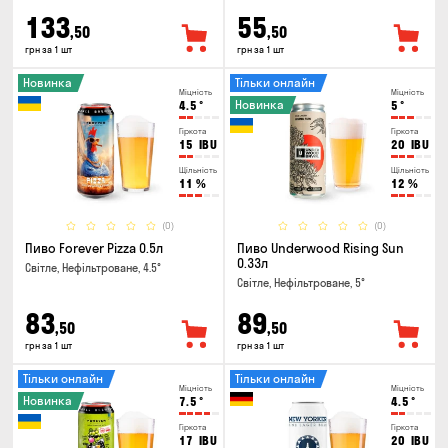
133
55
,50
,50
грн за 1 шт
грн за 1 шт
Новинка
Тільки онлайн
Міцність
Міцність
Новинка
4.5
°
5
°
Гіркота
Гіркота
15
IBU
20
IBU
Щільність
Щільність
11
%
12
%
(0)
(0)
Пиво Forever Pizza 0.5л
Пиво Underwood Rising Sun
0.33л
Світле, Нефільтроване, 4.5°
Світле, Нефільтроване, 5°
83
89
,50
,50
грн за 1 шт
грн за 1 шт
Тільки онлайн
Тільки онлайн
Міцність
Міцність
Новинка
7.5
°
4.5
°
Гіркота
Гіркота
17
IBU
20
IBU