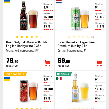
Міцність
Міцність
8.5
°
5
°
Гіркота
Гіркота
35
IBU
19
IBU
Щільність
Щільність
23
%
11.5
%
(3)
(0)
Пиво Volynski Browar Big Man
Пиво Heineken Lager Beer
English Barleywine 0.35л
Premium Quality 0.5л
Темне, Нефільтроване, 8.5°
Світле, Фільтроване, 5°
79
69
,50
,50
грн за 1 шт
грн за 1 шт
Топ продажів
Новинка
Міцність
Міцність
4.5
°
0
°
Гіркота
Гіркота
20
IBU
10
IBU
Щільність
Щільність
13
%
6
%
(5)
(0)