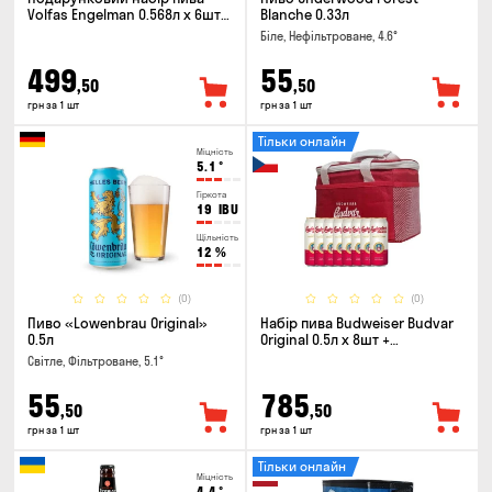
Volfas Engelman 0.568л x 6шт +
Blanche 0.33л
келих 0.568л
Біле, Нефільтроване, 4.6°
499
55
,50
,50
грн за 1 шт
грн за 1 шт
Тільки онлайн
Міцність
5.1
°
Гіркота
19
IBU
Щільність
12
%
(0)
(0)
Пиво «Lowenbrau Original»
Набір пива Budweiser Budvar
0.5л
Original 0.5л х 8шт +
термосумка
Світле, Фільтроване, 5.1°
55
785
,50
,50
грн за 1 шт
грн за 1 шт
Тільки онлайн
Міцність
4.4
°