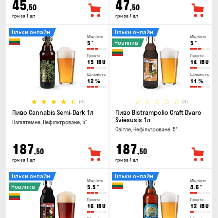
45
47
,50
,50
грн за 1 шт
грн за 1 шт
Тільки онлайн
Тільки онлайн
Міцність
Міцність
Новинка
5
°
5
°
Гіркота
Гіркота
15
IBU
14
IBU
Щільність
Щільність
12
%
11
%
(3)
(0)
Пиво Cannabis Semi-Dark 1л
Пиво Bistrampolio Craft Dvaro
Sviesusis 1л
Напівтемне, Нефільтроване, 5°
Світле, Нефільтроване, 5°
187
187
,50
,50
грн за 1 шт
грн за 1 шт
Тільки онлайн
Тільки онлайн
Міцність
Міцність
Новинка
5.5
°
4.6
°
Гіркота
Гіркота
16
IBU
12
IBU