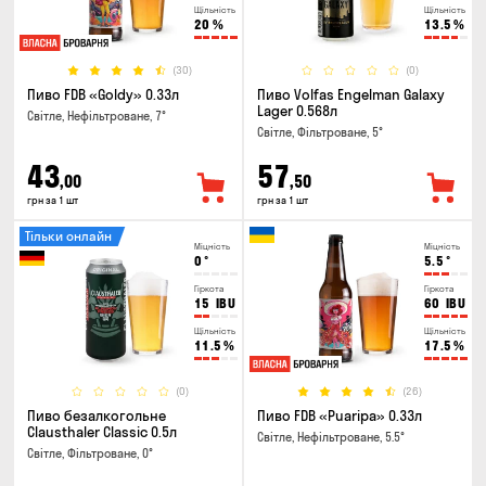
Щільність
Щільність
20
%
13.5
%
(30)
(0)
Пиво FDB «Goldy» 0.33л
Пиво Volfas Engelman Galaxy
Lager 0.568л
Світле, Нефільтроване, 7°
Світле, Фільтроване, 5°
43
57
,00
,50
грн за 1 шт
грн за 1 шт
Тільки онлайн
Міцність
Міцність
0
°
5.5
°
Гіркота
Гіркота
15
IBU
60
IBU
Щільність
Щільність
11.5
%
17.5
%
(0)
(26)
Пиво безалкогольне
Пиво FDB «Puaripa» 0.33л
Clausthaler Classic 0.5л
Світле, Нефільтроване, 5.5°
Світле, Фільтроване, 0°