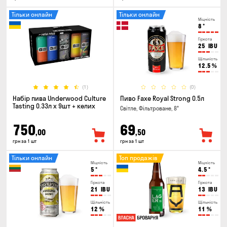
Тільки онлайн
Тільки онлайн
Міцність
8
°
Гіркота
25
IBU
Щільність
12.5
%
(1)
(0)
Набір пива Underwood Culture
Пиво Faxe Royal Strong 0.5л
Tasting 0.33л x 9шт + келих
Світле, Фільтроване, 8°
750
69
,00
,50
грн за 1 шт
грн за 1 шт
Тільки онлайн
Топ продажів
Міцність
Міцність
5
°
4.5
°
Гіркота
Гіркота
21
IBU
13
IBU
Щільність
Щільність
12
%
11
%