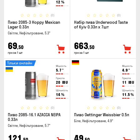
12
%
(0)
(0)
Пиво 2085-3 Hoppy Mexican
Набір пива Underwood Taste
Lager 0.33л
of Kyiv 0.33л x 7шт
Світле, Нефільтроване, 5.3°
69
663
,50
,50
грн за 1 шт
грн за 1 шт
Тільки онлайн
Міцність
Міцність
5.7
°
4.9
°
Гіркота
Гіркота
20
IBU
11
IBU
Щільність
Щільність
14
%
11.5
%
(0)
(0)
Пиво 2085-16.1 AZACCA NEIPA
Пиво Oettinger Weissbier 0.5л
0.33л
Біле, Нефільтроване, 4.9°
Світле, Нефільтроване, 5.7°
121
49
,50
,50