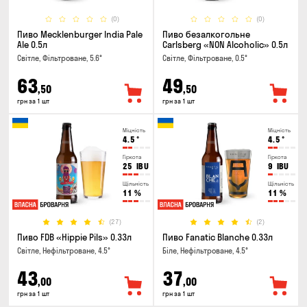
(0)
(0)
Пиво Mecklenburger India Pale
Пиво безалкогольне
Ale 0.5л
Carlsberg «NON Alcoholic» 0.5л
Світле, Фільтроване, 5.6°
Світле, Фільтроване, 0.5°
63
49
,50
,50
грн за 1 шт
грн за 1 шт
Міцність
Міцність
4.5
°
4.5
°
Гіркота
Гіркота
25
IBU
9
IBU
Щільність
Щільність
11
%
11
%
(27)
(2)
Пиво FDB «Hippie Pils» 0.33л
Пиво Fanatic Blanche 0.33л
Світле, Нефільтроване, 4.5°
Біле, Нефільтроване, 4.5°
43
37
,00
,00
грн за 1 шт
грн за 1 шт