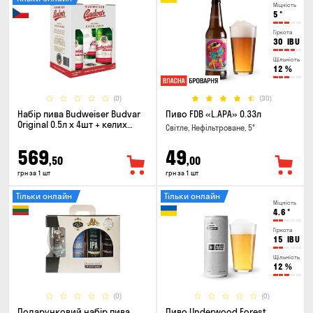
Міцність
5
°
Гіркота
30
IBU
Щільність
12
%
(0)
(30)
Набір пива Budweiser Budvar
Пиво FDB «L.APA» 0.33л
Original 0.5л х 4шт + келих
Світле, Нефільтроване, 5°
0.33л
569
49
,50
,00
грн за 1 шт
грн за 1 шт
Тільки онлайн
Тільки онлайн
Міцність
4.6
°
Гіркота
15
IBU
Щільність
12
%
(0)
(0)
Подарунковий набір пива
Пиво Underwood Forest