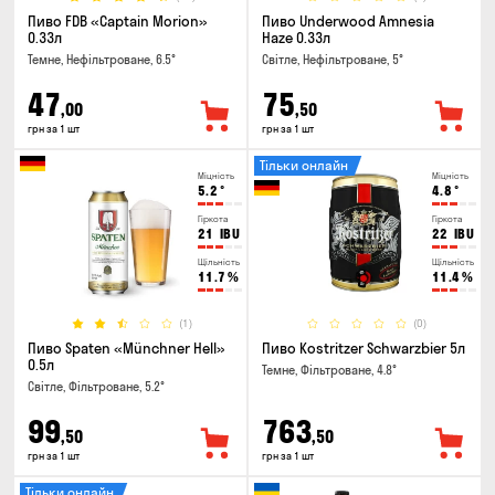
Пиво FDB «Captain Morion»
Пиво Underwood Amnesia
0.33л
Haze 0.33л
Темне, Нефільтроване, 6.5°
Світле, Нефільтроване, 5°
47
75
,00
,50
грн за 1 шт
грн за 1 шт
Тільки онлайн
Міцність
Міцність
5.2
°
4.8
°
Гіркота
Гіркота
21
IBU
22
IBU
Щільність
Щільність
11.7
%
11.4
%
(1)
(0)
Пиво Spaten «Münchner Hell»
Пиво Kostritzer Schwarzbier 5л
0.5л
Темне, Фільтроване, 4.8°
Світле, Фільтроване, 5.2°
99
763
,50
,50
грн за 1 шт
грн за 1 шт
Тільки онлайн