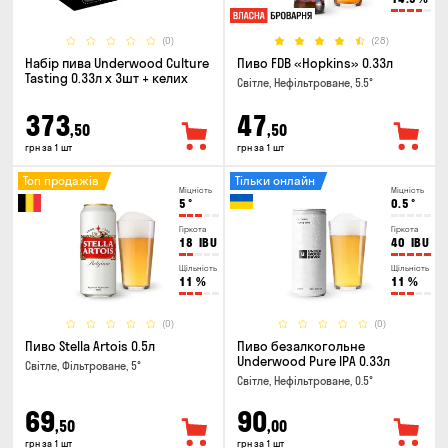
(0)
(28)
Набір пива Underwood Culture
Пиво FDB «Hopkins» 0.33л
Tasting 0.33л x 3шт + келих
Світле, Нефільтроване, 5.5°
373
47
,50
,50
грн за 1 шт
грн за 1 шт
Топ продажів
Тільки онлайн
Міцність
Міцність
5
°
0.5
°
Гіркота
Гіркота
18
IBU
40
IBU
Щільність
Щільність
11
%
11
%
(0)
(0)
Пиво Stella Artois 0.5л
Пиво безалкогольне
Underwood Pure IPA 0.33л
Світле, Фільтроване, 5°
Світле, Нефільтроване, 0.5°
69
90
,50
,00
грн за 1 шт
грн за 1 шт