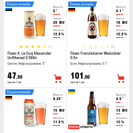
Тільки онлайн
Тільки онлайн
Міцність
Міцність
5
°
5.1
°
Гіркота
Гіркота
20
IBU
18
IBU
Щільність
Щільність
12.5
%
12.5
%
(1)
(0)
Пиво A. Le Coq Alexander
Пиво Franziskaner Weissbier
Unfiltered 0.568л
0.5л
Світле, Нефільтроване, 5°
Біле, Нефільтроване, 5.1°
47
101
,50
,00
грн за 1 шт
грн за 1 шт
Тільки онлайн
Міцність
Міцність
0.25
°
4.5
°
Гіркота
Гіркота
15
IBU
13
IBU
Щільність
Щільність
11.5
%
12
%