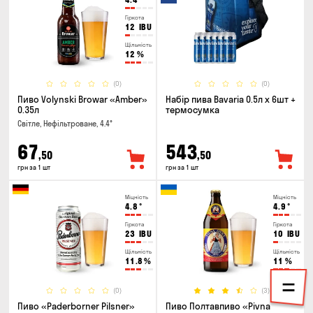
Гіркота
12
IBU
Щільність
12
%
(0)
(0)
Пиво Volynski Browar «Amber»
Набір пива Bavaria 0.5л х 6шт +
0.35л
термосумка
Світле, Нефільтроване, 4.4°
67
543
,50
,50
грн за 1 шт
грн за 1 шт
Міцність
Міцність
4.8
°
4.9
°
Гіркота
Гіркота
23
IBU
10
IBU
Щільність
Щільність
11.8
%
11
%
(0)
(3)
Пиво «Paderborner Pilsner»
Пиво Полтавпиво «Pivna