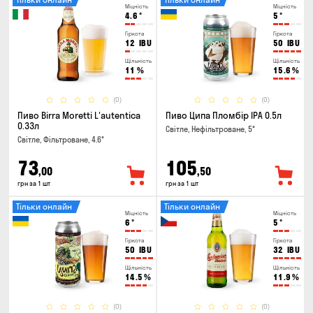
Міцність
Міцність
4.6
°
5
°
Гіркота
Гіркота
12
IBU
50
IBU
Щільність
Щільність
11
%
15.6
%
(0)
(0)
Пиво Birra Moretti L'autentica
Пиво Ципа Пломбір IPA 0.5л
0.33л
Світле, Нефільтроване, 5°
Світле, Фільтроване, 4.6°
73
105
,00
,50
грн за 1 шт
грн за 1 шт
Тільки онлайн
Тільки онлайн
Міцність
Міцність
6
°
5
°
Гіркота
Гіркота
50
IBU
32
IBU
Щільність
Щільність
14.5
%
11.9
%
(0)
(0)