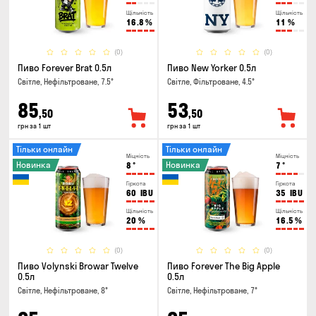
Щільність
Щільність
16.8
%
11
%
(0)
(0)
Пиво Forever Brat 0.5л
Пиво New Yorker 0.5л
Світле, Нефільтроване, 7.5°
Світле, Фільтроване, 4.5°
85
53
,50
,50
грн за 1 шт
грн за 1 шт
Тільки онлайн
Тільки онлайн
Міцність
Міцність
Новинка
Новинка
8
°
7
°
Гіркота
Гіркота
60
IBU
35
IBU
Щільність
Щільність
20
%
16.5
%
(0)
(0)
Пиво Volynski Browar Twelve
Пиво Forever The Big Apple
0.5л
0.5л
Світле, Нефільтроване, 8°
Світле, Нефільтроване, 7°