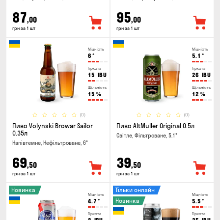
87
95
,00
,00
грн за 1 шт
грн за 1 шт
Міцність
Міцність
6
°
5.1
°
Гіркота
Гіркота
15
IBU
26
IBU
Щільність
Щільність
15
%
12
%
(0)
(0)
Пиво Volynski Browar Sailor
Пиво AltMuller Original 0.5л
0.35л
Світле, Фільтроване, 5.1°
Напівтемне, Нефільтроване, 6°
69
39
,50
,50
грн за 1 шт
грн за 1 шт
Новинка
Тільки онлайн
Міцність
Міцність
Новинка
4.7
°
5.5
°
Гіркота
Гіркота