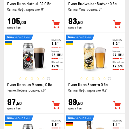
Пиво Ципа Hutsul IPA 0.5л
Пиво Budweiser Budvar 0.5л
Світле, Нефільтроване, 6°
Світле, Фільтроване, 5°
105
93
,00
,50
грн за 1 шт
грн за 1 шт
Тільки онлайн
Тільки онлайн
Міцність
Міцність
7.6
°
6.2
°
Гіркота
Гіркота
25
IBU
27
IBU
Щільність
Щільність
12
%
17.5
%
(0)
(0)
Пиво Ципа на Молоці 0.5л
Пиво Ципа Золота 0.5л
Темне, Нефільтроване, 7.6°
Світле, Нефільтроване, 6.2°
97
99
,50
,50
грн за 1 шт
грн за 1 шт
Тільки онлайн
Тільки онлайн
Міцність
Міцність
7.9
°
5.1
°