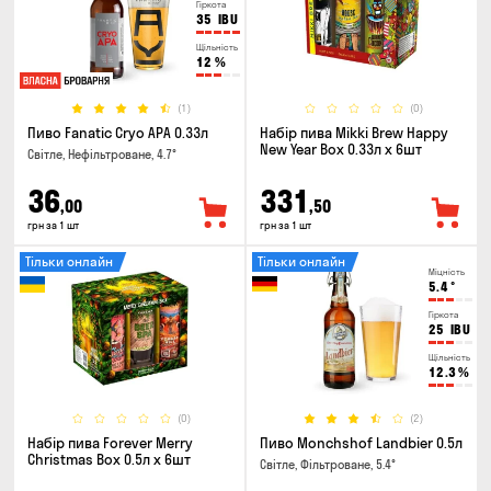
Гіркота
35
IBU
Щільність
12
%
(1)
(0)
Пиво Fanatic Cryo APA 0.33л
Набір пива Mikki Brew Happy
New Year Box 0.33л x 6шт
Світле, Нефільтроване, 4.7°
36
331
,00
,50
грн за 1 шт
грн за 1 шт
Тільки онлайн
Тільки онлайн
Міцність
5.4
°
Гіркота
25
IBU
Щільність
12.3
%
(0)
(2)
Набір пива Forever Merry
Пиво Monchshof Landbier 0.5л
Christmas Box 0.5л x 6шт
Світле, Фільтроване, 5.4°