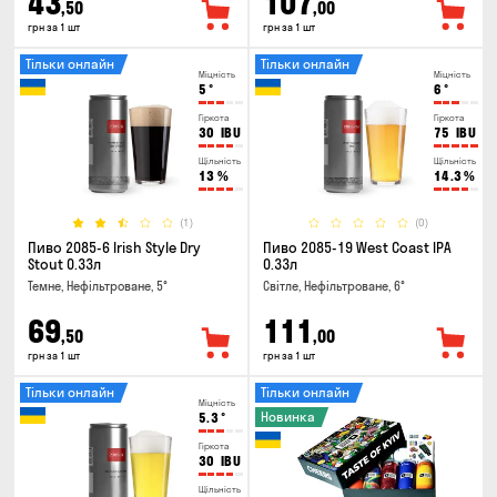
43
107
,50
,00
грн за 1 шт
грн за 1 шт
Тільки онлайн
Тільки онлайн
Міцність
Міцність
5
°
6
°
Гіркота
Гіркота
30
IBU
75
IBU
Щільність
Щільність
13
%
14.3
%
(1)
(0)
Пиво 2085-6 Irish Style Dry
Пиво 2085-19 West Coast IPA
Stout 0.33л
0.33л
Темне, Нефільтроване, 5°
Світле, Нефільтроване, 6°
69
111
,50
,00
грн за 1 шт
грн за 1 шт
Тільки онлайн
Тільки онлайн
Міцність
Новинка
5.3
°
Гіркота
30
IBU
Щільність