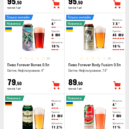
95
95
,50
,50
грн за 1 шт
грн за 1 шт
Тільки онлайн
Тільки онлайн
Міцність
Міцність
Новинка
Новинка
4
°
7.5
°
Гіркота
Гіркота
8
IBU
45
IBU
Щільність
Щільність
10
%
18
%
(0)
(0)
Пиво Forever Bones 0.5л
Пиво Forever Body Fusion 0.5л
Світле, Нефільтроване, 4°
Світле, Нефільтроване, 7.5°
79
89
,50
,50
грн за 1 шт
грн за 1 шт
Новинка
Новинка
Міцність
Міцність
5
°
4
°
Гіркота
Гіркота
21
IBU
7
IBU
Щільність
Щільність
11.2
%
11
%