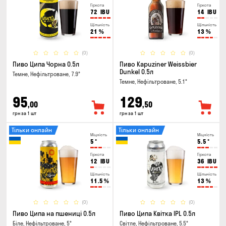
Гіркота
Гіркота
72
IBU
14
IBU
Щільність
Щільність
21
%
13
%
(0)
(0)
Пиво Ципа Чорна 0.5л
Пиво Kapuziner Weissbier
Dunkel 0.5л
Темне, Нефільтроване, 7.9°
Темне, Нефільтроване, 5.1°
95
129
,00
,50
грн за 1 шт
грн за 1 шт
Тільки онлайн
Тільки онлайн
Міцність
Міцність
5
°
5.5
°
Гіркота
Гіркота
12
IBU
36
IBU
Щільність
Щільність
11.5
%
13
%
(0)
(0)
Пиво Ципа на пшениці 0.5л
Пиво Ципа Квітка IPL 0.5л
Біле, Нефільтроване, 5°
Світле, Нефільтроване, 5.5°