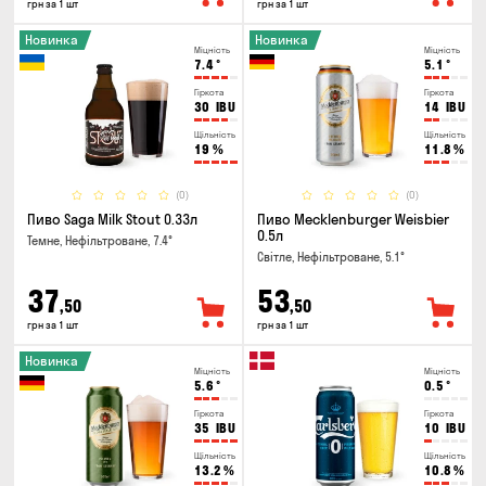
грн за 1 шт
грн за 1 шт
Новинка
Новинка
Міцність
Міцність
7.4
°
5.1
°
Гіркота
Гіркота
30
IBU
14
IBU
Щільність
Щільність
19
%
11.8
%
(0)
(0)
Пиво Saga Milk Stout 0.33л
Пиво Mecklenburger Weisbier
0.5л
Темне, Нефільтроване, 7.4°
Світле, Нефільтроване, 5.1°
37
53
,50
,50
грн за 1 шт
грн за 1 шт
Новинка
Міцність
Міцність
5.6
°
0.5
°
Гіркота
Гіркота
35
IBU
10
IBU
Щільність
Щільність
13.2
%
10.8
%