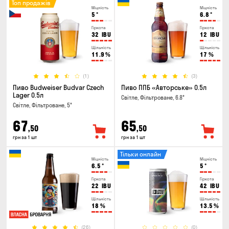
Топ продажів
Міцність
Міцність
5
°
6.8
°
Гіркота
Гіркота
32
IBU
12
IBU
Щільність
Щільність
11.9
%
17
%
(1)
(3)
Пиво Budweiser Budvar Czech
Пиво ППБ «Авторське» 0.5л
Lager 0.5л
Світле, Фільтроване, 6.8°
Світле, Фільтроване, 5°
67
65
,50
,50
грн за 1 шт
грн за 1 шт
Тільки онлайн
Міцність
Міцність
6.5
°
5
°
Гіркота
Гіркота
22
IBU
42
IBU
Щільність
Щільність
18
%
13.5
%
(26)
(0)