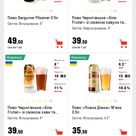
(0)
(0)
Пиво Darguner Pilsener 0.5л
Пиво Чернігівське «Біле
Fruter» зі смаком кавуна та
Світле, Фільтроване, 5°
м'яти 0.5л
Світле, Нефільтроване, 4°
49
39
,50
,50
грн за 1 шт
грн за 1 шт
Новинка
Новинка
Міцність
Міцність
4
°
4.2
°
Гіркота
Гіркота
10
IBU
15
IBU
Щільність
Щільність
11
%
10.4
%
(0)
(0)
Пиво Чернігівське «Біле
Пиво «Повна Діжка» М'яке
Fruter» зі смаком кави та
0.5л
апельсину 0.5л
Світле, Фільтроване, 4°
Світле, Фільтроване, 4.2°
39
35
,50
,50