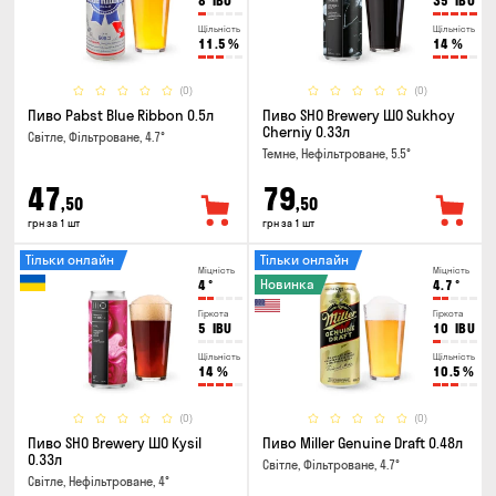
8
IBU
35
IBU
Щільність
Щільність
11.5
%
14
%
(0)
(0)
Пиво Pabst Blue Ribbon 0.5л
Пиво SHO Brewery ШО Sukhoy
Cherniy 0.33л
Світле, Фільтроване, 4.7°
Темне, Нефільтроване, 5.5°
47
79
,50
,50
грн за 1 шт
грн за 1 шт
Тільки онлайн
Тільки онлайн
Міцність
Міцність
Новинка
4
°
4.7
°
Гіркота
Гіркота
5
IBU
10
IBU
Щільність
Щільність
14
%
10.5
%
(0)
(0)
Пиво SHO Brewery ШО Kysil
Пиво Miller Genuine Draft 0.48л
0.33л
Світле, Фільтроване, 4.7°
Світле, Нефільтроване, 4°