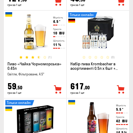
грн за 1 шт
грн за 1 шт
Тільки онлайн
Міцність
4.5
°
Гіркота
10
IBU
Щільність
11
%
(1)
(0)
Пиво «Чайка Чорноморська»
Набір пива Krombacher в
0.45л
асортименті 0.5л х 6шт +
термосумка
Світле, Фільтроване, 4.5°
59
617
,50
,00
грн за 1 шт
грн за 1 шт
Тільки онлайн
Міцність
5.5
°
Гіркота
42
IBU
Щільність
14.5
%