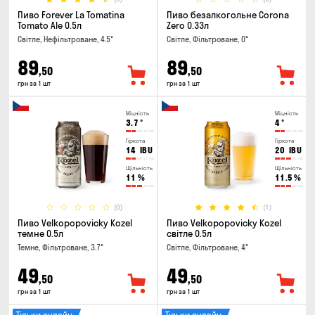
Пиво Forever La Tomatina
Пиво безалкогольне Corona
Tomato Ale 0.5л
Zero 0.33л
Світле, Нефільтроване, 4.5°
Світле, Фільтроване, 0°
89
89
,50
,50
грн за 1 шт
грн за 1 шт
Міцність
Міцність
3.7
°
4
°
Гіркота
Гіркота
14
IBU
20
IBU
Щільність
Щільність
11
%
11.5
%
(0)
(1)
Пиво Velkopopovicky Kozel
Пиво Velkopopovicky Kozel
темне 0.5л
світле 0.5л
Темне, Фільтроване, 3.7°
Світле, Фільтроване, 4°
49
49
,50
,50
грн за 1 шт
грн за 1 шт
Тільки онлайн
Тільки онлайн