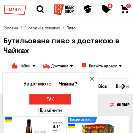
0
0
МЕНЮ
Головна
Сьогодні в пляшках
Пиво
Бутильоване пиво з достакою в
Чайках
Чайки
Доставка
Вкажіть адресу
Ваше місто —
Чайки?
Всі товари
Пиво
Сидр
Вино
Віскі
Коктейл
ТАК
ПИВО
ФІЛЬТР
Ні, змінити
Тільки онлайн
Міцність
4.7
°