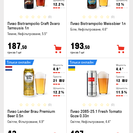
Щільність
Щільність
12.2
%
12
%
(0)
(0)
Пиво Bistrampolio Craft Dvaro
Пиво Bistrampolio Weissbier 1л
Tamsusis 1л
Біле, Нефільтроване, 4.6°
Темне, Нефільтроване, 5.5°
187
193
,50
,50
грн за 1 шт
грн за 1 шт
Тільки онлайн
Тільки онлайн
Міцність
Міцність
4.9
°
4.4
°
Гіркота
Гіркота
21
IBU
12
IBU
Щільність
Щільність
12.2
%
11.5
%
(0)
(0)
Пиво Lander Brau Premium
Пиво 2085-25.1 Fresh Tomato
Beer 0.5л
Goze 0.33л
Світле, Фільтроване, 4.9°
Світле, Нефільтроване, 4.4°