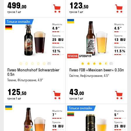
499
123
,00
,50
грн за 1 шт
грн за 1 шт
Тільки онлайн
Міцність
Міцність
4.9
°
4.5
°
Гіркота
Гіркота
25
IBU
13
IBU
Щільність
Щільність
12
%
11.5
%
(0)
(2)
Пиво Monchshof Schwarzbier
Пиво FDB «Mexican beer» 0.33л
0.5л
Світле, Нефільтроване, 4.5°
Темне, Фільтроване, 4.9°
125
43
,50
,00
грн за 1 шт
грн за 1 шт
Тільки онлайн
Міцність
Міцність
7
°
5
°
Гіркота
Гіркота
16
IBU
25
IBU