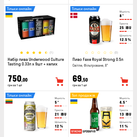
Тільки онлайн
Тільки онлайн
Міцність
8
°
Гіркота
25
IBU
Щільність
12.5
%
(1)
(0)
Набір пива Underwood Culture
Пиво Faxe Royal Strong 0.5л
Tasting 0.33л x 9шт + келих
Світле, Фільтроване, 8°
750
69
,00
,50
грн за 1 шт
грн за 1 шт
Тільки онлайн
Топ продажів
Міцність
Міцність
5
°
4.5
°
Гіркота
Гіркота
21
IBU
13
IBU
Щільність
Щільність
12
%
11
%