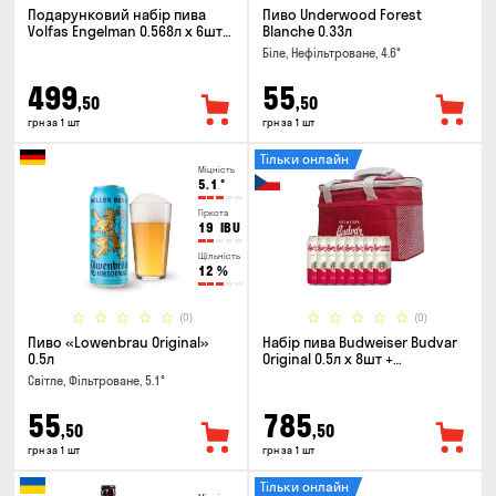
Подарунковий набір пива
Пиво Underwood Forest
Volfas Engelman 0.568л x 6шт +
Blanche 0.33л
келих 0.568л
Біле, Нефільтроване, 4.6°
499
55
,50
,50
грн за 1 шт
грн за 1 шт
Тільки онлайн
Міцність
5.1
°
Гіркота
19
IBU
Щільність
12
%
(0)
(0)
Пиво «Lowenbrau Original»
Набір пива Budweiser Budvar
0.5л
Original 0.5л х 8шт +
термосумка
Світле, Фільтроване, 5.1°
55
785
,50
,50
грн за 1 шт
грн за 1 шт
Тільки онлайн