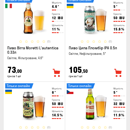
Міцність
Міцність
4.6
°
5
°
Гіркота
Гіркота
12
IBU
50
IBU
Щільність
Щільність
11
%
15.6
%
(0)
(0)
Пиво Birra Moretti L'autentica
Пиво Ципа Пломбір IPA 0.5л
0.33л
Світле, Нефільтроване, 5°
Світле, Фільтроване, 4.6°
73
105
,00
,50
грн за 1 шт
грн за 1 шт
Тільки онлайн
Тільки онлайн
Міцність
Міцність
6
°
5
°
Гіркота
Гіркота
50
IBU
32
IBU
Щільність
Щільність
14.5
%
11.9
%
(0)
(0)