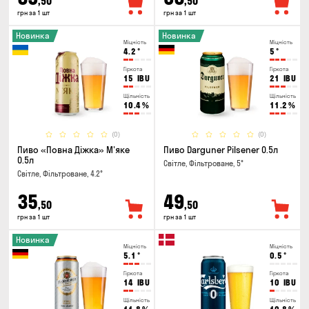
,50
,50
грн за 1 шт
грн за 1 шт
Новинка
Новинка
Міцність
Міцність
4.2
°
5
°
Гіркота
Гіркота
15
IBU
21
IBU
Щільність
Щільність
10.4
%
11.2
%
(0)
(0)
Пиво «Повна Діжка» М'яке
Пиво Darguner Pilsener 0.5л
0.5л
Світле, Фільтроване, 5°
Світле, Фільтроване, 4.2°
35
49
,50
,50
грн за 1 шт
грн за 1 шт
Новинка
Міцність
Міцність
5.1
°
0.5
°
Гіркота
Гіркота
14
IBU
10
IBU
Щільність
Щільність