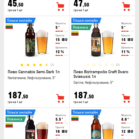
45
47
,50
,50
грн за 1 шт
грн за 1 шт
Тільки онлайн
Тільки онлайн
Міцність
Міцність
Новинка
5
°
5
°
Гіркота
Гіркота
15
IBU
14
IBU
Щільність
Щільність
12
%
11
%
(3)
(0)
Пиво Cannabis Semi-Dark 1л
Пиво Bistrampolio Craft Dvaro
Sviesusis 1л
Напівтемне, Нефільтроване, 5°
Світле, Нефільтроване, 5°
187
187
,50
,50
грн за 1 шт
грн за 1 шт
Тільки онлайн
Тільки онлайн
Міцність
Міцність
Новинка
5.5
°
4.6
°
Гіркота
Гіркота
16
IBU
12
IBU