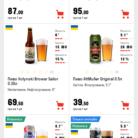
87
95
,00
,00
грн за 1 шт
грн за 1 шт
Міцність
Міцність
6
°
5.1
°
Гіркота
Гіркота
15
IBU
26
IBU
Щільність
Щільність
15
%
12
%
(0)
(0)
Пиво Volynski Browar Sailor
Пиво AltMuller Original 0.5л
0.35л
Світле, Фільтроване, 5.1°
Напівтемне, Нефільтроване, 6°
69
39
,50
,50
грн за 1 шт
грн за 1 шт
Новинка
Тільки онлайн
Міцність
Міцність
Новинка
4.7
°
5.5
°
Гіркота
Гіркота