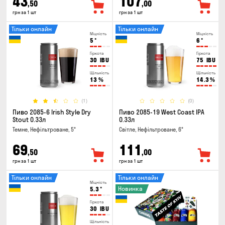
43
107
,50
,00
грн за 1 шт
грн за 1 шт
Тільки онлайн
Тільки онлайн
Міцність
Міцність
5
°
6
°
Гіркота
Гіркота
30
IBU
75
IBU
Щільність
Щільність
13
%
14.3
%
(1)
(0)
Пиво 2085-6 Irish Style Dry
Пиво 2085-19 West Coast IPA
Stout 0.33л
0.33л
Темне, Нефільтроване, 5°
Світле, Нефільтроване, 6°
69
111
,50
,00
грн за 1 шт
грн за 1 шт
Тільки онлайн
Тільки онлайн
Міцність
Новинка
5.3
°
Гіркота
30
IBU
Щільність