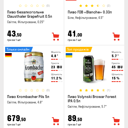
(0)
(2)
Пиво безалкогольне
Пиво FDB «Blanche» 0.33л
Clausthaler Grapefruit 0.5л
Біле, Нефільтроване, 4.5°
Світле, Фільтроване, 0.25°
43
41
,50
,00
грн за 1 шт
грн за 1 шт
Тільки онлайн
Топ продажів
Міцність
Міцність
4.8
°
5.7
°
Гіркота
Гіркота
23
IBU
45
IBU
Щільність
Щільність
11.2
%
15
%
(0)
(1)
Пиво Krombacher Pils 5л
Пиво Volynski Browar Forest
IPA 0.5л
Світле, Фільтроване, 4.8°
Світле, Нефільтроване, 5.7°
679
89
,50
,50
грн за 1 шт
грн за 1 шт