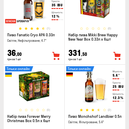
Гіркота
35
IBU
Щільність
12
%
(1)
(0)
Пиво Fanatic Cryo APA 0.33л
Набір пива Mikki Brew Happy
New Year Box 0.33л x 6шт
Світле, Нефільтроване, 4.7°
36
331
,00
,50
грн за 1 шт
грн за 1 шт
Тільки онлайн
Тільки онлайн
Міцність
5.4
°
Гіркота
25
IBU
Щільність
12.3
%
(0)
(2)
Набір пива Forever Merry
Пиво Monchshof Landbier 0.5л
Christmas Box 0.5л x 6шт
Світле, Фільтроване, 5.4°