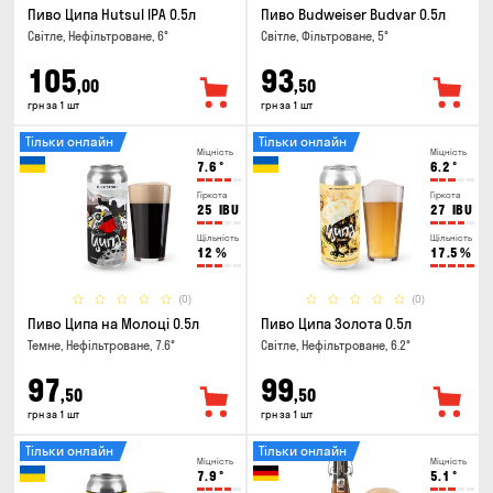
Пиво Ципа Hutsul IPA 0.5л
Пиво Budweiser Budvar 0.5л
Світле, Нефільтроване, 6°
Світле, Фільтроване, 5°
105
93
,00
,50
грн за 1 шт
грн за 1 шт
Тільки онлайн
Тільки онлайн
Міцність
Міцність
7.6
°
6.2
°
Гіркота
Гіркота
25
IBU
27
IBU
Щільність
Щільність
12
%
17.5
%
(0)
(0)
Пиво Ципа на Молоці 0.5л
Пиво Ципа Золота 0.5л
Темне, Нефільтроване, 7.6°
Світле, Нефільтроване, 6.2°
97
99
,50
,50
грн за 1 шт
грн за 1 шт
Тільки онлайн
Тільки онлайн
Міцність
Міцність
7.9
°
5.1
°