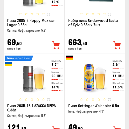
12
%
(0)
(0)
Пиво 2085-3 Hoppy Mexican
Набір пива Underwood Taste
Lager 0.33л
of Kyiv 0.33л x 7шт
Світле, Нефільтроване, 5.3°
69
663
,50
,50
грн за 1 шт
грн за 1 шт
Тільки онлайн
Міцність
Міцність
5.7
°
4.9
°
Гіркота
Гіркота
20
IBU
11
IBU
Щільність
Щільність
14
%
11.5
%
(0)
(0)
Пиво 2085-16.1 AZACCA NEIPA
Пиво Oettinger Weissbier 0.5л
0.33л
Біле, Нефільтроване, 4.9°
Світле, Нефільтроване, 5.7°
121
49
,50
,50