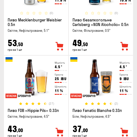
11.8
%
10.8
%
(0)
(0)
Пиво Mecklenburger Weisbier
Пиво безалкогольне
0.5л
Carlsberg «NON Alcoholic» 0.5л
Світле, Нефільтроване, 5.1°
Світле, Фільтроване, 0.5°
53
49
,50
,50
грн за 1 шт
грн за 1 шт
Міцність
Міцність
4.5
°
4.5
°
Гіркота
Гіркота
25
IBU
9
IBU
Щільність
Щільність
11
%
11
%
(27)
(2)
Пиво FDB «Hippie Pils» 0.33л
Пиво Fanatic Blanche 0.33л
Світле, Нефільтроване, 4.5°
Біле, Нефільтроване, 4.5°
43
37
,00
,00
грн за 1 шт
грн за 1 шт