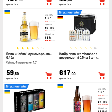
грн за 1 шт
грн за 1 шт
Тільки онлайн
Міцність
4.5
°
Гіркота
10
IBU
Щільність
11
%
(1)
(0)
Пиво «Чайка Чорноморська»
Набір пива Krombacher в
0.45л
асортименті 0.5л х 6шт +
термосумка
Світле, Фільтроване, 4.5°
59
617
,50
,00
грн за 1 шт
грн за 1 шт
Тільки онлайн
Міцність
5.5
°
Гіркота
42
IBU
Щільність
14.5
%