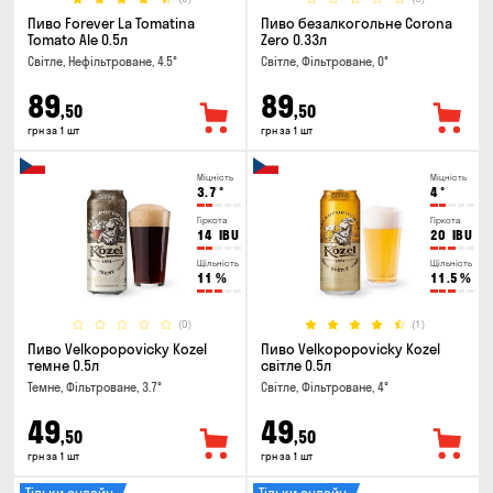
Пиво Forever La Tomatina
Пиво безалкогольне Corona
Tomato Ale 0.5л
Zero 0.33л
Світле, Нефільтроване, 4.5°
Світле, Фільтроване, 0°
89
89
,50
,50
грн за 1 шт
грн за 1 шт
Міцність
Міцність
3.7
°
4
°
Гіркота
Гіркота
14
IBU
20
IBU
Щільність
Щільність
11
%
11.5
%
(0)
(1)
Пиво Velkopopovicky Kozel
Пиво Velkopopovicky Kozel
темне 0.5л
світле 0.5л
Темне, Фільтроване, 3.7°
Світле, Фільтроване, 4°
49
49
,50
,50
грн за 1 шт
грн за 1 шт
Тільки онлайн
Тільки онлайн