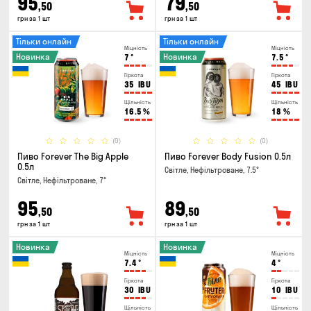
95
79
,50
,50
грн за 1 шт
грн за 1 шт
Тільки онлайн
Тільки онлайн
Міцність
Міцність
Новинка
Новинка
7
°
7.5
°
Гіркота
Гіркота
35
IBU
45
IBU
Щільність
Щільність
16.5
%
18
%
(0)
(0)
Пиво Forever The Big Apple
Пиво Forever Body Fusion 0.5л
0.5л
Світле, Нефільтроване, 7.5°
Світле, Нефільтроване, 7°
95
89
,50
,50
грн за 1 шт
грн за 1 шт
Новинка
Новинка
Міцність
Міцність
7.4
°
4
°
Гіркота
Гіркота
30
IBU
10
IBU
Щільність
Щільність