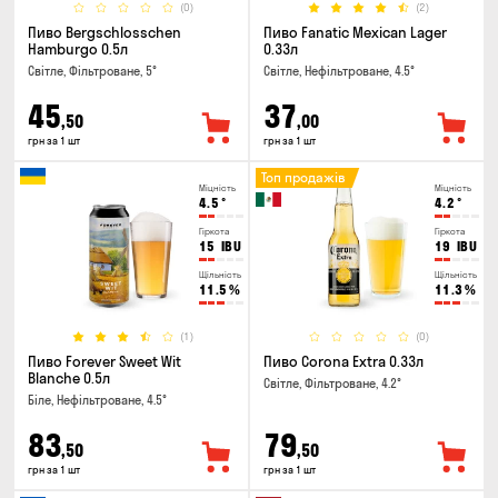
(0)
(2)
Пиво Bergschlosschen
Пиво Fanatic Mexican Lager
Hamburgo 0.5л
0.33л
Світле, Фільтроване, 5°
Світле, Нефільтроване, 4.5°
45
37
,50
,00
грн за 1 шт
грн за 1 шт
Топ продажів
Міцність
Міцність
4.5
°
4.2
°
Гіркота
Гіркота
15
IBU
19
IBU
Щільність
Щільність
11.5
%
11.3
%
(1)
(0)
Пиво Forever Sweet Wit
Пиво Corona Extra 0.33л
Blanche 0.5л
Світле, Фільтроване, 4.2°
Біле, Нефільтроване, 4.5°
83
79
,50
,50
грн за 1 шт
грн за 1 шт