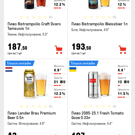
Щільність
Щільність
12.2
%
12
%
(0)
(0)
Пиво Bistrampolio Craft Dvaro
Пиво Bistrampolio Weissbier 1л
Tamsusis 1л
Біле, Нефільтроване, 4.6°
Темне, Нефільтроване, 5.5°
187
193
,50
,50
грн за 1 шт
грн за 1 шт
Тільки онлайн
Тільки онлайн
Міцність
Міцність
4.9
°
4.4
°
Гіркота
Гіркота
21
IBU
12
IBU
Щільність
Щільність
12.2
%
11.5
%
(0)
(0)
Пиво Lander Brau Premium
Пиво 2085-25.1 Fresh Tomato
Beer 0.5л
Goze 0.33л
Світле, Фільтроване, 4.9°
Світле, Нефільтроване, 4.4°