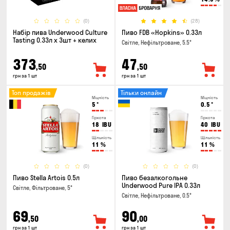
(0)
(28)
Набір пива Underwood Culture
Пиво FDB «Hopkins» 0.33л
Tasting 0.33л x 3шт + келих
Світле, Нефільтроване, 5.5°
373
47
,50
,50
грн за 1 шт
грн за 1 шт
Топ продажів
Тільки онлайн
Міцність
Міцність
5
°
0.5
°
Гіркота
Гіркота
18
IBU
40
IBU
Щільність
Щільність
11
%
11
%
(0)
(0)
Пиво Stella Artois 0.5л
Пиво безалкогольне
Underwood Pure IPA 0.33л
Світле, Фільтроване, 5°
Світле, Нефільтроване, 0.5°
69
90
,50
,00
грн за 1 шт
грн за 1 шт