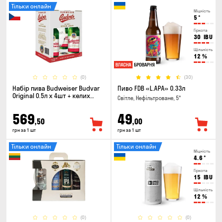
Тільки онлайн
Міцність
5
°
Гіркота
30
IBU
Щільність
12
%
(0)
(30)
Набір пива Budweiser Budvar
Пиво FDB «L.APA» 0.33л
Original 0.5л х 4шт + келих
Світле, Нефільтроване, 5°
0.33л
569
49
,50
,00
грн за 1 шт
грн за 1 шт
Тільки онлайн
Тільки онлайн
Міцність
4.6
°
Гіркота
15
IBU
Щільність
12
%
(0)
(0)