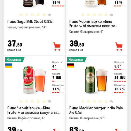
19
%
11
%
(0)
(0)
Пиво Saga Milk Stout 0.33л
Пиво Чернігівське «Біле
Fruter» зі смаком кави та
Темне, Нефільтроване, 7.4°
апельсину 0.5л
Світле, Фільтроване, 4°
37
39
,50
,50
грн за 1 шт
грн за 1 шт
Новинка
Новинка
Міцність
Міцність
4
°
5.6
°
Гіркота
Гіркота
7
IBU
35
IBU
Щільність
Щільність
11
%
13.2
%
(0)
(0)
Пиво Чернігівське «Біле
Пиво Mecklenburger India Pale
Fruter» зі смаком кавуна та
Ale 0.5л
м'яти 0.5л
Світле, Нефільтроване, 4°
Світле, Фільтроване, 5.6°
39
63