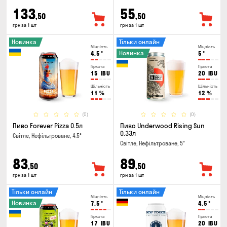
133
55
,50
,50
грн за 1 шт
грн за 1 шт
Новинка
Тільки онлайн
Міцність
Міцність
Новинка
4.5
°
5
°
Гіркота
Гіркота
15
IBU
20
IBU
Щільність
Щільність
11
%
12
%
(0)
(0)
Пиво Forever Pizza 0.5л
Пиво Underwood Rising Sun
0.33л
Світле, Нефільтроване, 4.5°
Світле, Нефільтроване, 5°
83
89
,50
,50
грн за 1 шт
грн за 1 шт
Тільки онлайн
Тільки онлайн
Міцність
Міцність
Новинка
7.5
°
4.5
°
Гіркота
Гіркота
17
IBU
20
IBU