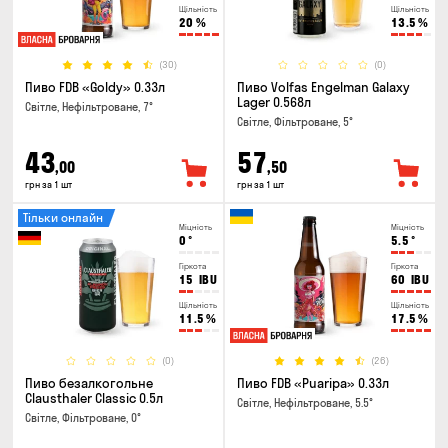
Щільність
Щільність
20
%
13.5
%
(30)
(0)
Пиво FDB «Goldy» 0.33л
Пиво Volfas Engelman Galaxy
Lager 0.568л
Світле, Нефільтроване, 7°
Світле, Фільтроване, 5°
43
57
,00
,50
грн за 1 шт
грн за 1 шт
Тільки онлайн
Міцність
Міцність
0
°
5.5
°
Гіркота
Гіркота
15
IBU
60
IBU
Щільність
Щільність
11.5
%
17.5
%
(0)
(26)
Пиво безалкогольне
Пиво FDB «Puaripa» 0.33л
Clausthaler Classic 0.5л
Світле, Нефільтроване, 5.5°
Світле, Фільтроване, 0°