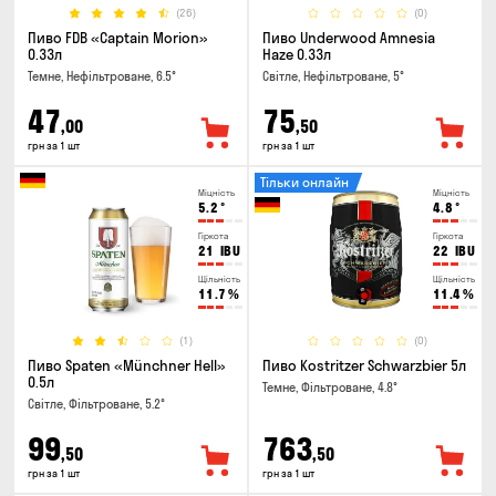
(26)
(0)
Пиво FDB «Captain Morion»
Пиво Underwood Amnesia
0.33л
Haze 0.33л
Темне, Нефільтроване, 6.5°
Світле, Нефільтроване, 5°
47
75
,00
,50
грн за 1 шт
грн за 1 шт
Тільки онлайн
Міцність
Міцність
5.2
°
4.8
°
Гіркота
Гіркота
21
IBU
22
IBU
Щільність
Щільність
11.7
%
11.4
%
(1)
(0)
Пиво Spaten «Münchner Hell»
Пиво Kostritzer Schwarzbier 5л
0.5л
Темне, Фільтроване, 4.8°
Світле, Фільтроване, 5.2°
99
763
,50
,50
грн за 1 шт
грн за 1 шт