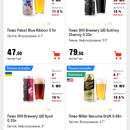
8
IBU
35
IBU
Щільність
Щільність
11.5
%
14
%
(0)
(0)
Пиво Pabst Blue Ribbon 0.5л
Пиво SHO Brewery ШО Sukhoy
Cherniy 0.33л
Світле, Фільтроване, 4.7°
Темне, Нефільтроване, 5.5°
47
79
,50
,50
грн за 1 шт
грн за 1 шт
Тільки онлайн
Тільки онлайн
Міцність
Міцність
Новинка
4
°
4.7
°
Гіркота
Гіркота
5
IBU
10
IBU
Щільність
Щільність
14
%
10.5
%
(0)
(0)
Пиво SHO Brewery ШО Kysil
Пиво Miller Genuine Draft 0.48л
0.33л
Світле, Фільтроване, 4.7°
Світле, Нефільтроване, 4°