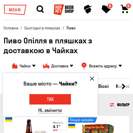
0
0
МЕНЮ
Головна
Сьогодні в пляшках
Пиво
Пиво Опілля в пляшках з
доставкою в Чайках
Чайки
Доставка
Вкажіть адресу
Ваше місто —
Чайки?
Всі товари
Пиво
Сидр
Вино
Віскі
Коктейл
ТАК
ПИВО
ФІЛЬТР
Ні, змінити
Тільки онлайн
Міцність
4.7
°