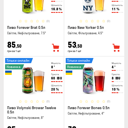
Щільність
Щільність
16.8
%
11
%
(0)
(0)
Пиво Forever Brat 0.5л
Пиво New Yorker 0.5л
Світле, Нефільтроване, 7.5°
Світле, Фільтроване, 4.5°
85
53
,50
,50
грн за 1 шт
грн за 1 шт
Тільки онлайн
Тільки онлайн
Міцність
Міцність
Новинка
Новинка
8
°
4
°
Гіркота
Гіркота
60
IBU
8
IBU
Щільність
Щільність
20
%
10
%
(0)
(0)
Пиво Volynski Browar Twelve
Пиво Forever Bones 0.5л
0.5л
Світле, Нефільтроване, 4°
Світле, Нефільтроване, 8°