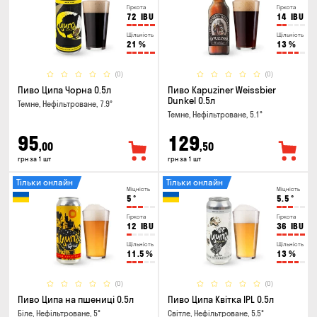
Гіркота
Гіркота
72
IBU
14
IBU
Щільність
Щільність
21
%
13
%
(0)
(0)
Пиво Ципа Чорна 0.5л
Пиво Kapuziner Weissbier
Dunkel 0.5л
Темне, Нефільтроване, 7.9°
Темне, Нефільтроване, 5.1°
95
129
,00
,50
грн за 1 шт
грн за 1 шт
Тільки онлайн
Тільки онлайн
Міцність
Міцність
5
°
5.5
°
Гіркота
Гіркота
12
IBU
36
IBU
Щільність
Щільність
11.5
%
13
%
(0)
(0)
Пиво Ципа на пшениці 0.5л
Пиво Ципа Квітка IPL 0.5л
Біле, Нефільтроване, 5°
Світле, Нефільтроване, 5.5°