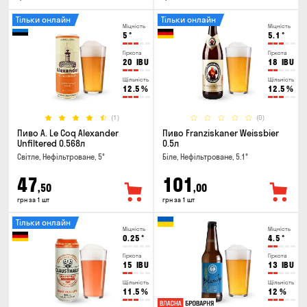
Тільки онлайн
Тільки онлайн
Міцність
Міцність
5
°
5.1
°
Гіркота
Гіркота
20
IBU
18
IBU
Щільність
Щільність
12.5
%
12.5
%
(1)
(0)
Пиво A. Le Coq Alexander
Пиво Franziskaner Weissbier
Unfiltered 0.568л
0.5л
Світле, Нефільтроване, 5°
Біле, Нефільтроване, 5.1°
47
101
,50
,00
грн за 1 шт
грн за 1 шт
Тільки онлайн
Міцність
Міцність
0.25
°
4.5
°
Гіркота
Гіркота
15
IBU
13
IBU
Щільність
Щільність
11.5
%
12
%