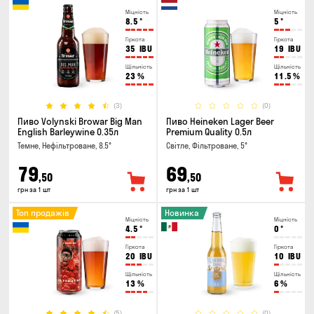
Міцність
Міцність
8.5
°
5
°
Гіркота
Гіркота
35
IBU
19
IBU
Щільність
Щільність
23
%
11.5
%
(3)
(0)
Пиво Volynski Browar Big Man
Пиво Heineken Lager Beer
English Barleywine 0.35л
Premium Quality 0.5л
Темне, Нефільтроване, 8.5°
Світле, Фільтроване, 5°
79
69
,50
,50
грн за 1 шт
грн за 1 шт
Топ продажів
Новинка
Міцність
Міцність
4.5
°
0
°
Гіркота
Гіркота
20
IBU
10
IBU
Щільність
Щільність
13
%
6
%
(5)
(0)