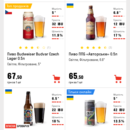
Топ продажів
Міцність
Міцність
5
°
6.8
°
Гіркота
Гіркота
32
IBU
12
IBU
Щільність
Щільність
11.9
%
17
%
(1)
(3)
Пиво Budweiser Budvar Czech
Пиво ППБ «Авторське» 0.5л
Lager 0.5л
Світле, Фільтроване, 6.8°
Світле, Фільтроване, 5°
67
65
,50
,50
грн за 1 шт
грн за 1 шт
Тільки онлайн
Міцність
Міцність
6.5
°
5
°
Гіркота
Гіркота
22
IBU
42
IBU
Щільність
Щільність
18
%
13.5
%