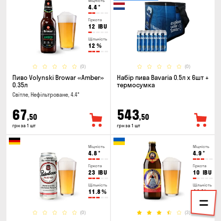
Міцність
4.4
°
Гіркота
12
IBU
Щільність
12
%
(0)
(0)
Пиво Volynski Browar «Amber»
Набір пива Bavaria 0.5л х 6шт +
0.35л
термосумка
Світле, Нефільтроване, 4.4°
67
543
,50
,50
грн за 1 шт
грн за 1 шт
Міцність
Міцність
4.8
°
4.9
°
Гіркота
Гіркота
23
IBU
10
IBU
Щільність
Щільність
11.8
%
11
%
(0)
(3)