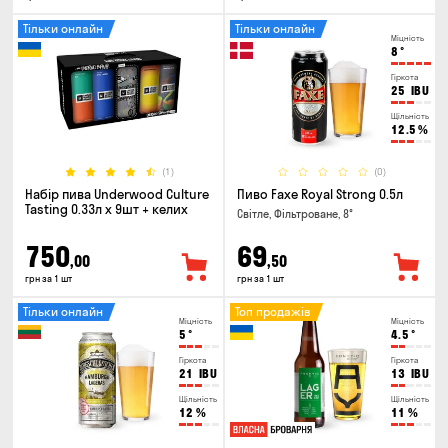
Тільки онлайн
Тільки онлайн
Міцність
8
°
Гіркота
25
IBU
Щільність
12.5
%
(1)
(0)
Набір пива Underwood Culture
Пиво Faxe Royal Strong 0.5л
Tasting 0.33л x 9шт + келих
Світле, Фільтроване, 8°
750
69
,00
,50
грн за 1 шт
грн за 1 шт
Тільки онлайн
Топ продажів
Міцність
Міцність
5
°
4.5
°
Гіркота
Гіркота
21
IBU
13
IBU
Щільність
Щільність
12
%
11
%