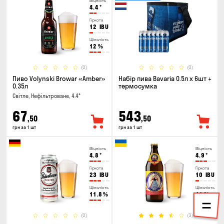
Міцність
4.4
°
Гіркота
12
IBU
Щільність
12
%
(0)
(0)
Пиво Volynski Browar «Amber»
Набір пива Bavaria 0.5л х 6шт +
0.35л
термосумка
Світле, Нефільтроване, 4.4°
67
543
,50
,50
грн за 1 шт
грн за 1 шт
Міцність
Міцність
4.8
°
4.9
°
Гіркота
Гіркота
23
IBU
10
IBU
Щільність
Щільність
11.8
%
11
%
(0)
(3)