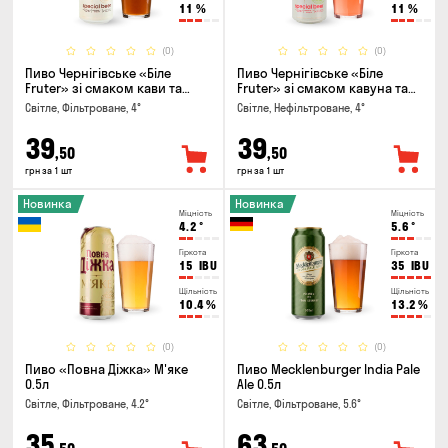
11
%
11
%
(0)
(0)
Пиво Чернігівське «Біле
Пиво Чернігівське «Біле
Fruter» зі смаком кави та
Fruter» зі смаком кавуна та
апельсину 0.5л
м'яти 0.5л
Світле, Фільтроване, 4°
Світле, Нефільтроване, 4°
39
39
,50
,50
грн за 1 шт
грн за 1 шт
Новинка
Новинка
Міцність
Міцність
4.2
°
5.6
°
Гіркота
Гіркота
15
IBU
35
IBU
Щільність
Щільність
10.4
%
13.2
%
(0)
(0)
Пиво «Повна Діжка» М'яке
Пиво Mecklenburger India Pale
0.5л
Ale 0.5л
Світле, Фільтроване, 4.2°
Світле, Фільтроване, 5.6°
35
63