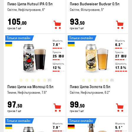
Пиво Ципа Hutsul IPA 0.5л
Пиво Budweiser Budvar 0.5л
Світле, Нефільтроване, 6°
Світле, Фільтроване, 5°
105
93
,00
,50
грн за 1 шт
грн за 1 шт
Тільки онлайн
Тільки онлайн
Міцність
Міцність
7.6
°
6.2
°
Гіркота
Гіркота
25
IBU
27
IBU
Щільність
Щільність
12
%
17.5
%
(0)
(0)
Пиво Ципа на Молоці 0.5л
Пиво Ципа Золота 0.5л
Темне, Нефільтроване, 7.6°
Світле, Нефільтроване, 6.2°
97
99
,50
,50
грн за 1 шт
грн за 1 шт
Тільки онлайн
Тільки онлайн
Міцність
Міцність
7.9
°
5.1
°