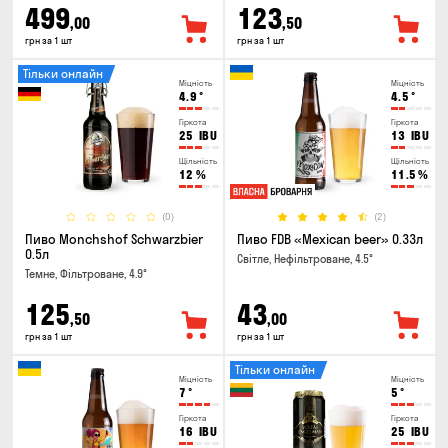
499
123
,00
,50
грн за 1 шт
грн за 1 шт
Тільки онлайн
Міцність
Міцність
4.9
°
4.5
°
Гіркота
Гіркота
25
IBU
13
IBU
Щільність
Щільність
12
%
11.5
%
(0)
(2)
Пиво Monchshof Schwarzbier
Пиво FDB «Mexican beer» 0.33л
0.5л
Світле, Нефільтроване, 4.5°
Темне, Фільтроване, 4.9°
125
43
,50
,00
грн за 1 шт
грн за 1 шт
Тільки онлайн
Міцність
Міцність
7
°
5
°
Гіркота
Гіркота
16
IBU
25
IBU