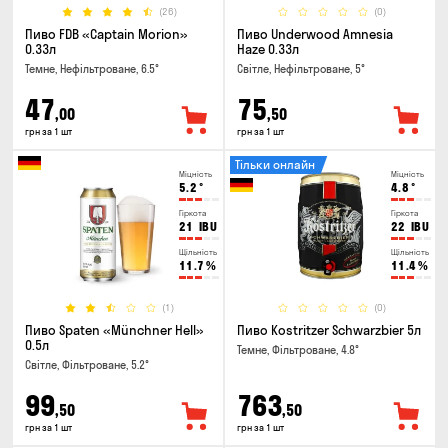
(26)
(0)
Пиво FDB «Captain Morion»
Пиво Underwood Amnesia
0.33л
Haze 0.33л
Темне, Нефільтроване, 6.5°
Світле, Нефільтроване, 5°
47
75
,00
,50
грн за 1 шт
грн за 1 шт
Тільки онлайн
Міцність
Міцність
5.2
°
4.8
°
Гіркота
Гіркота
21
IBU
22
IBU
Щільність
Щільність
11.7
%
11.4
%
(1)
(0)
Пиво Spaten «Münchner Hell»
Пиво Kostritzer Schwarzbier 5л
0.5л
Темне, Фільтроване, 4.8°
Світле, Фільтроване, 5.2°
99
763
,50
,50
грн за 1 шт
грн за 1 шт