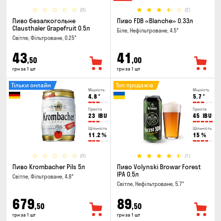
(0)
(2)
Пиво безалкогольне
Пиво FDB «Blanche» 0.33л
Clausthaler Grapefruit 0.5л
Біле, Нефільтроване, 4.5°
Світле, Фільтроване, 0.25°
43
41
,50
,00
грн за 1 шт
грн за 1 шт
Тільки онлайн
Топ продажів
Міцність
Міцність
4.8
°
5.7
°
Гіркота
Гіркота
23
IBU
45
IBU
Щільність
Щільність
11.2
%
15
%
(0)
(1)
Пиво Krombacher Pils 5л
Пиво Volynski Browar Forest
IPA 0.5л
Світле, Фільтроване, 4.8°
Світле, Нефільтроване, 5.7°
679
89
,50
,50
грн за 1 шт
грн за 1 шт