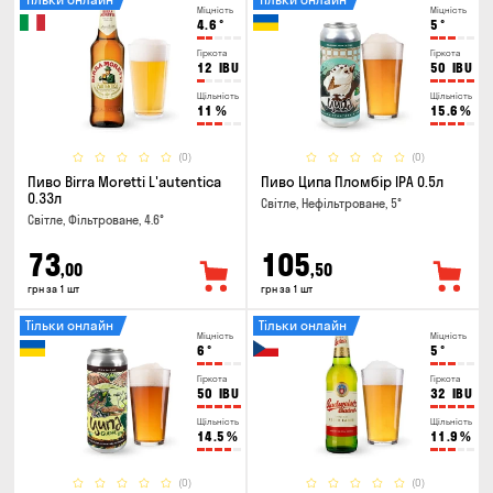
Міцність
Міцність
4.6
°
5
°
Гіркота
Гіркота
12
IBU
50
IBU
Щільність
Щільність
11
%
15.6
%
(0)
(0)
Пиво Birra Moretti L'autentica
Пиво Ципа Пломбір IPA 0.5л
0.33л
Світле, Нефільтроване, 5°
Світле, Фільтроване, 4.6°
73
105
,00
,50
грн за 1 шт
грн за 1 шт
Тільки онлайн
Тільки онлайн
Міцність
Міцність
6
°
5
°
Гіркота
Гіркота
50
IBU
32
IBU
Щільність
Щільність
14.5
%
11.9
%
(0)
(0)