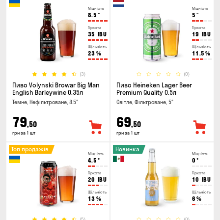
Міцність
Міцність
8.5
°
5
°
Гіркота
Гіркота
35
IBU
19
IBU
Щільність
Щільність
23
%
11.5
%
(3)
(0)
Пиво Volynski Browar Big Man
Пиво Heineken Lager Beer
English Barleywine 0.35л
Premium Quality 0.5л
Темне, Нефільтроване, 8.5°
Світле, Фільтроване, 5°
79
69
,50
,50
грн за 1 шт
грн за 1 шт
Топ продажів
Новинка
Міцність
Міцність
4.5
°
0
°
Гіркота
Гіркота
20
IBU
10
IBU
Щільність
Щільність
13
%
6
%
(5)
(0)