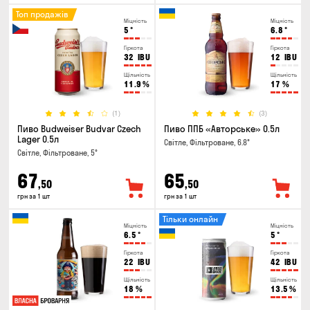
Топ продажів
Міцність
Міцність
5
°
6.8
°
Гіркота
Гіркота
32
IBU
12
IBU
Щільність
Щільність
11.9
%
17
%
(1)
(3)
Пиво Budweiser Budvar Czech
Пиво ППБ «Авторське» 0.5л
Lager 0.5л
Світле, Фільтроване, 6.8°
Світле, Фільтроване, 5°
67
65
,50
,50
грн за 1 шт
грн за 1 шт
Тільки онлайн
Міцність
Міцність
6.5
°
5
°
Гіркота
Гіркота
22
IBU
42
IBU
Щільність
Щільність
18
%
13.5
%