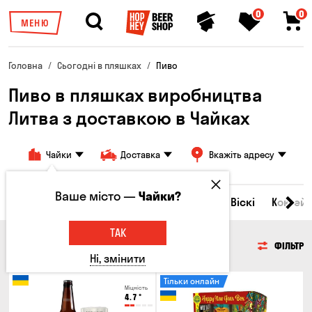
0
0
МЕНЮ
Головна
Сьогодні в пляшках
Пиво
Пиво в пляшках виробництва
Литва з доставкою в Чайках
Чайки
Доставка
Вкажіть адресу
Ваше місто —
Чайки?
Всі товари
Пиво
Сидр
Вино
Віскі
Коктейл
ТАК
ПИВО
ФІЛЬТР
Ні, змінити
Тільки онлайн
Міцність
4.7
°