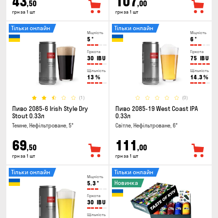
43
107
,50
,00
грн за 1 шт
грн за 1 шт
Тільки онлайн
Тільки онлайн
Міцність
Міцність
5
°
6
°
Гіркота
Гіркота
30
IBU
75
IBU
Щільність
Щільність
13
%
14.3
%
(1)
(0)
Пиво 2085-6 Irish Style Dry
Пиво 2085-19 West Coast IPA
Stout 0.33л
0.33л
Темне, Нефільтроване, 5°
Світле, Нефільтроване, 6°
69
111
,50
,00
грн за 1 шт
грн за 1 шт
Тільки онлайн
Тільки онлайн
Міцність
Новинка
5.3
°
Гіркота
30
IBU
Щільність