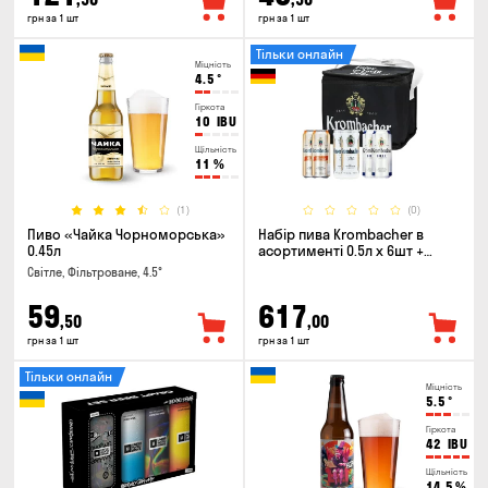
грн за 1 шт
грн за 1 шт
Тільки онлайн
Міцність
4.5
°
Гіркота
10
IBU
Щільність
11
%
(1)
(0)
Пиво «Чайка Чорноморська»
Набір пива Krombacher в
0.45л
асортименті 0.5л х 6шт +
термосумка
Світле, Фільтроване, 4.5°
59
617
,50
,00
грн за 1 шт
грн за 1 шт
Тільки онлайн
Міцність
5.5
°
Гіркота
42
IBU
Щільність
14.5
%