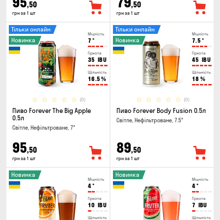
95
79
,50
,50
грн за 1 шт
грн за 1 шт
Тільки онлайн
Тільки онлайн
Міцність
Міцність
Новинка
Новинка
7
°
7.5
°
Гіркота
Гіркота
35
IBU
45
IBU
Щільність
Щільність
16.5
%
18
%
(0)
(0)
Пиво Forever The Big Apple
Пиво Forever Body Fusion 0.5л
0.5л
Світле, Нефільтроване, 7.5°
Світле, Нефільтроване, 7°
95
89
,50
,50
грн за 1 шт
грн за 1 шт
Новинка
Новинка
Міцність
Міцність
4
°
4
°
Гіркота
Гіркота
10
IBU
7
IBU
Щільність
Щільність