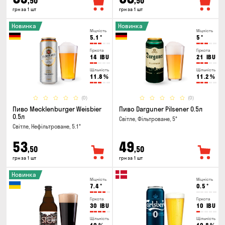
,50
,50
грн за 1 шт
грн за 1 шт
Новинка
Новинка
Міцність
Міцність
5.1
°
5
°
Гіркота
Гіркота
14
IBU
21
IBU
Щільність
Щільність
11.8
%
11.2
%
(0)
(0)
Пиво Mecklenburger Weisbier
Пиво Darguner Pilsener 0.5л
0.5л
Світле, Фільтроване, 5°
Світле, Нефільтроване, 5.1°
53
49
,50
,50
грн за 1 шт
грн за 1 шт
Новинка
Міцність
Міцність
7.4
°
0.5
°
Гіркота
Гіркота
30
IBU
10
IBU
Щільність
Щільність