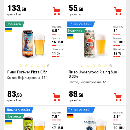
133
55
,50
,50
грн за 1 шт
грн за 1 шт
Новинка
Тільки онлайн
Міцність
Міцність
Новинка
4.5
°
5
°
Гіркота
Гіркота
15
IBU
20
IBU
Щільність
Щільність
11
%
12
%
(0)
(0)
Пиво Forever Pizza 0.5л
Пиво Underwood Rising Sun
0.33л
Світле, Нефільтроване, 4.5°
Світле, Нефільтроване, 5°
83
89
,50
,50
грн за 1 шт
грн за 1 шт
Тільки онлайн
Тільки онлайн
Міцність
Міцність
Новинка
7.5
°
4.5
°
Гіркота
Гіркота
17
IBU
20
IBU