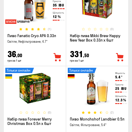
Гіркота
35
IBU
Щільність
12
%
(1)
(0)
Пиво Fanatic Cryo APA 0.33л
Набір пива Mikki Brew Happy
New Year Box 0.33л x 6шт
Світле, Нефільтроване, 4.7°
36
331
,00
,50
грн за 1 шт
грн за 1 шт
Тільки онлайн
Тільки онлайн
Міцність
5.4
°
Гіркота
25
IBU
Щільність
12.3
%
(0)
(2)
Набір пива Forever Merry
Пиво Monchshof Landbier 0.5л
Christmas Box 0.5л x 6шт
Світле, Фільтроване, 5.4°