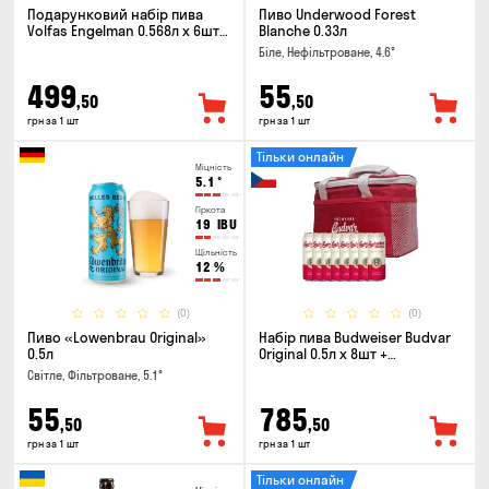
Подарунковий набір пива
Пиво Underwood Forest
Volfas Engelman 0.568л x 6шт +
Blanche 0.33л
келих 0.568л
Біле, Нефільтроване, 4.6°
499
55
,50
,50
грн за 1 шт
грн за 1 шт
Тільки онлайн
Міцність
5.1
°
Гіркота
19
IBU
Щільність
12
%
(0)
(0)
Пиво «Lowenbrau Original»
Набір пива Budweiser Budvar
0.5л
Original 0.5л х 8шт +
термосумка
Світле, Фільтроване, 5.1°
55
785
,50
,50
грн за 1 шт
грн за 1 шт
Тільки онлайн