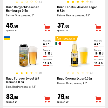
(0)
(2)
Пиво Bergschlosschen
Пиво Fanatic Mexican Lager
Hamburgo 0.5л
0.33л
Світле, Фільтроване, 5°
Світле, Нефільтроване, 4.5°
45
37
,50
,00
грн за 1 шт
грн за 1 шт
Топ продажів
Міцність
Міцність
4.5
°
4.2
°
Гіркота
Гіркота
15
IBU
19
IBU
Щільність
Щільність
11.5
%
11.3
%
(1)
(0)
Пиво Forever Sweet Wit
Пиво Corona Extra 0.33л
Blanche 0.5л
Світле, Фільтроване, 4.2°
Біле, Нефільтроване, 4.5°
83
79
,50
,50
грн за 1 шт
грн за 1 шт