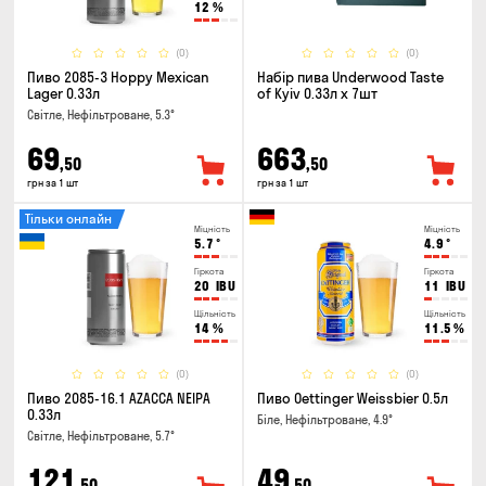
12
%
(0)
(0)
Пиво 2085-3 Hoppy Mexican
Набір пива Underwood Taste
Lager 0.33л
of Kyiv 0.33л x 7шт
Світле, Нефільтроване, 5.3°
69
663
,50
,50
грн за 1 шт
грн за 1 шт
Тільки онлайн
Міцність
Міцність
5.7
°
4.9
°
Гіркота
Гіркота
20
IBU
11
IBU
Щільність
Щільність
14
%
11.5
%
(0)
(0)
Пиво 2085-16.1 AZACCA NEIPA
Пиво Oettinger Weissbier 0.5л
0.33л
Біле, Нефільтроване, 4.9°
Світле, Нефільтроване, 5.7°
121
49
,50
,50