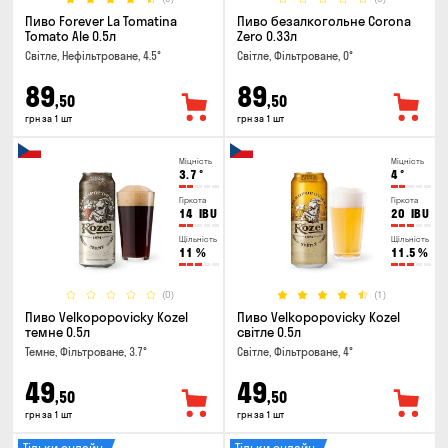
Пиво Forever La Tomatina
Пиво безалкогольне Corona
Tomato Ale 0.5л
Zero 0.33л
Світле, Нефільтроване, 4.5°
Світле, Фільтроване, 0°
89
89
,50
,50
грн за 1 шт
грн за 1 шт
Міцність
Міцність
3.7
°
4
°
Гіркота
Гіркота
14
IBU
20
IBU
Щільність
Щільність
11
%
11.5
%
(0)
(1)
Пиво Velkopopovicky Kozel
Пиво Velkopopovicky Kozel
темне 0.5л
світле 0.5л
Темне, Фільтроване, 3.7°
Світле, Фільтроване, 4°
49
49
,50
,50
грн за 1 шт
грн за 1 шт
Тільки онлайн
Тільки онлайн