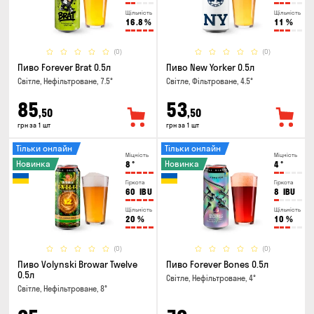
Щільність
Щільність
16.8
%
11
%
(0)
(0)
Пиво Forever Brat 0.5л
Пиво New Yorker 0.5л
Світле, Нефільтроване, 7.5°
Світле, Фільтроване, 4.5°
85
53
,50
,50
грн за 1 шт
грн за 1 шт
Тільки онлайн
Тільки онлайн
Міцність
Міцність
Новинка
Новинка
8
°
4
°
Гіркота
Гіркота
60
IBU
8
IBU
Щільність
Щільність
20
%
10
%
(0)
(0)
Пиво Volynski Browar Twelve
Пиво Forever Bones 0.5л
0.5л
Світле, Нефільтроване, 4°
Світле, Нефільтроване, 8°