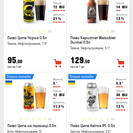
Гіркота
Гіркота
72
IBU
14
IBU
Щільність
Щільність
21
%
13
%
(0)
(0)
Пиво Ципа Чорна 0.5л
Пиво Kapuziner Weissbier
Dunkel 0.5л
Темне, Нефільтроване, 7.9°
Темне, Нефільтроване, 5.1°
95
129
,00
,50
грн за 1 шт
грн за 1 шт
Тільки онлайн
Тільки онлайн
Міцність
Міцність
5
°
5.5
°
Гіркота
Гіркота
12
IBU
36
IBU
Щільність
Щільність
11.5
%
13
%
(0)
(0)
Пиво Ципа на пшениці 0.5л
Пиво Ципа Квітка IPL 0.5л
Біле, Нефільтроване, 5°
Світле, Нефільтроване, 5.5°