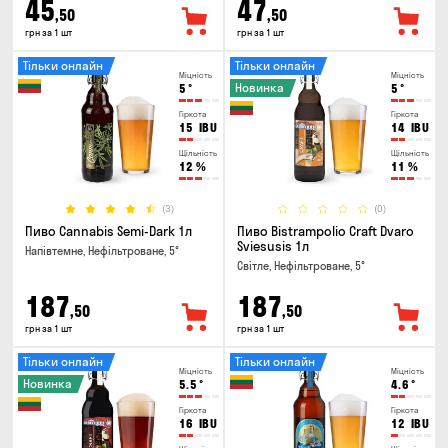
45
47
,50
,50
грн за 1 шт
грн за 1 шт
Тільки онлайн
Тільки онлайн
Міцність
Міцність
Новинка
5
°
5
°
Гіркота
Гіркота
15
IBU
14
IBU
Щільність
Щільність
12
%
11
%
(3)
(0)
Пиво Cannabis Semi-Dark 1л
Пиво Bistrampolio Craft Dvaro
Sviesusis 1л
Напівтемне, Нефільтроване, 5°
Світле, Нефільтроване, 5°
187
187
,50
,50
грн за 1 шт
грн за 1 шт
Тільки онлайн
Тільки онлайн
Міцність
Міцність
Новинка
5.5
°
4.6
°
Гіркота
Гіркота
16
IBU
12
IBU