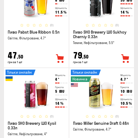
8
IBU
35
IBU
Щільність
Щільність
11.5
%
14
%
(0)
(0)
Пиво Pabst Blue Ribbon 0.5л
Пиво SHO Brewery ШО Sukhoy
Cherniy 0.33л
Світле, Фільтроване, 4.7°
Темне, Нефільтроване, 5.5°
47
79
,50
,50
грн за 1 шт
грн за 1 шт
Тільки онлайн
Тільки онлайн
Міцність
Міцність
Новинка
4
°
4.7
°
Гіркота
Гіркота
5
IBU
10
IBU
Щільність
Щільність
14
%
10.5
%
(0)
(0)
Пиво SHO Brewery ШО Kysil
Пиво Miller Genuine Draft 0.48л
0.33л
Світле, Фільтроване, 4.7°
Світле, Нефільтроване, 4°