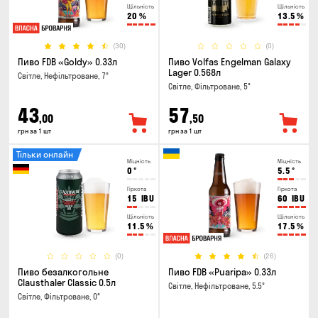
Щільність
Щільність
20
%
13.5
%
(30)
(0)
Пиво FDB «Goldy» 0.33л
Пиво Volfas Engelman Galaxy
Lager 0.568л
Світле, Нефільтроване, 7°
Світле, Фільтроване, 5°
43
57
,00
,50
грн за 1 шт
грн за 1 шт
Тільки онлайн
Міцність
Міцність
0
°
5.5
°
Гіркота
Гіркота
15
IBU
60
IBU
Щільність
Щільність
11.5
%
17.5
%
(0)
(26)
Пиво безалкогольне
Пиво FDB «Puaripa» 0.33л
Clausthaler Classic 0.5л
Світле, Нефільтроване, 5.5°
Світле, Фільтроване, 0°