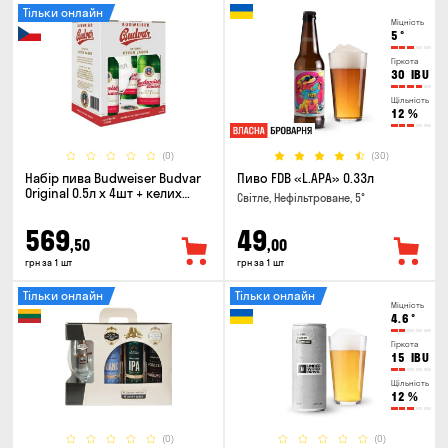
Тільки онлайн
Міцність
5
°
Гіркота
30
IBU
Щільність
12
%
(0)
(30)
Набір пива Budweiser Budvar
Пиво FDB «L.APA» 0.33л
Original 0.5л х 4шт + келих
Світле, Нефільтроване, 5°
0.33л
569
49
,50
,00
грн за 1 шт
грн за 1 шт
Тільки онлайн
Тільки онлайн
Міцність
4.6
°
Гіркота
15
IBU
Щільність
12
%
(0)
(0)