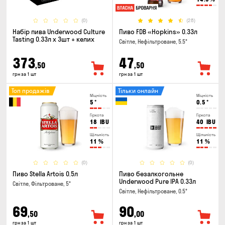
(0)
(28)
Набір пива Underwood Culture
Пиво FDB «Hopkins» 0.33л
Tasting 0.33л x 3шт + келих
Світле, Нефільтроване, 5.5°
373
47
,50
,50
грн за 1 шт
грн за 1 шт
Топ продажів
Тільки онлайн
Міцність
Міцність
5
°
0.5
°
Гіркота
Гіркота
18
IBU
40
IBU
Щільність
Щільність
11
%
11
%
(0)
(0)
Пиво Stella Artois 0.5л
Пиво безалкогольне
Underwood Pure IPA 0.33л
Світле, Фільтроване, 5°
Світле, Нефільтроване, 0.5°
69
90
,50
,00
грн за 1 шт
грн за 1 шт