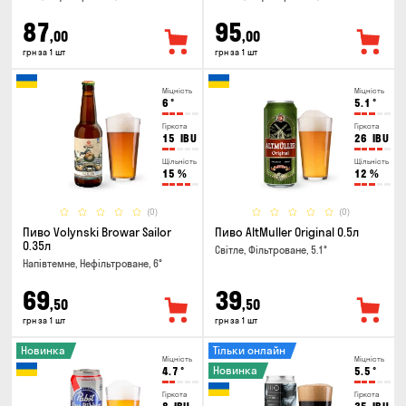
87
95
,00
,00
грн за 1 шт
грн за 1 шт
Міцність
Міцність
6
°
5.1
°
Гіркота
Гіркота
15
IBU
26
IBU
Щільність
Щільність
15
%
12
%
(0)
(0)
Пиво Volynski Browar Sailor
Пиво AltMuller Original 0.5л
0.35л
Світле, Фільтроване, 5.1°
Напівтемне, Нефільтроване, 6°
69
39
,50
,50
грн за 1 шт
грн за 1 шт
Новинка
Тільки онлайн
Міцність
Міцність
Новинка
4.7
°
5.5
°
Гіркота
Гіркота