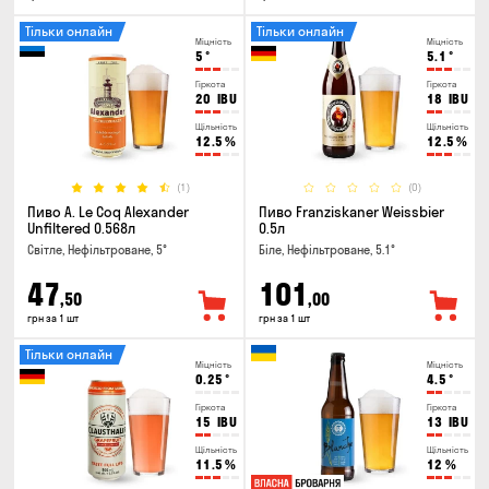
Тільки онлайн
Тільки онлайн
Міцність
Міцність
5
°
5.1
°
Гіркота
Гіркота
20
IBU
18
IBU
Щільність
Щільність
12.5
%
12.5
%
(1)
(0)
Пиво A. Le Coq Alexander
Пиво Franziskaner Weissbier
Unfiltered 0.568л
0.5л
Світле, Нефільтроване, 5°
Біле, Нефільтроване, 5.1°
47
101
,50
,00
грн за 1 шт
грн за 1 шт
Тільки онлайн
Міцність
Міцність
0.25
°
4.5
°
Гіркота
Гіркота
15
IBU
13
IBU
Щільність
Щільність
11.5
%
12
%