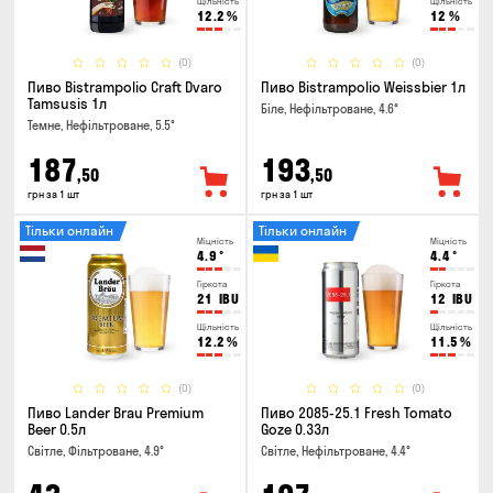
Щільність
Щільність
12.2
%
12
%
(0)
(0)
Пиво Bistrampolio Craft Dvaro
Пиво Bistrampolio Weissbier 1л
Tamsusis 1л
Біле, Нефільтроване, 4.6°
Темне, Нефільтроване, 5.5°
187
193
,50
,50
грн за 1 шт
грн за 1 шт
Тільки онлайн
Тільки онлайн
Міцність
Міцність
4.9
°
4.4
°
Гіркота
Гіркота
21
IBU
12
IBU
Щільність
Щільність
12.2
%
11.5
%
(0)
(0)
Пиво Lander Brau Premium
Пиво 2085-25.1 Fresh Tomato
Beer 0.5л
Goze 0.33л
Світле, Фільтроване, 4.9°
Світле, Нефільтроване, 4.4°