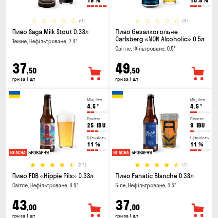
19
%
10.8
%
(0)
(0)
Пиво Saga Milk Stout 0.33л
Пиво безалкогольне
Carlsberg «NON Alcoholic» 0.5л
Темне, Нефільтроване, 7.4°
Світле, Фільтроване, 0.5°
37
49
,50
,50
грн за 1 шт
грн за 1 шт
Міцність
Міцність
4.5
°
4.5
°
Гіркота
Гіркота
25
IBU
9
IBU
Щільність
Щільність
11
%
11
%
(27)
(2)
Пиво FDB «Hippie Pils» 0.33л
Пиво Fanatic Blanche 0.33л
Світле, Нефільтроване, 4.5°
Біле, Нефільтроване, 4.5°
43
37
,00
,00
грн за 1 шт
грн за 1 шт