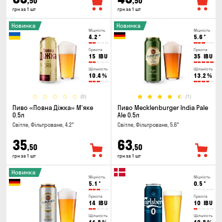
,50
,50
грн за 1 шт
грн за 1 шт
Новинка
Новинка
Міцність
Міцність
4.2
°
5.6
°
Гіркота
Гіркота
15
IBU
35
IBU
Щільність
Щільність
10.4
%
13.2
%
(0)
(1)
Пиво «Повна Діжка» М'яке
Пиво Mecklenburger India Pale
0.5л
Ale 0.5л
Світле, Фільтроване, 4.2°
Світле, Фільтроване, 5.6°
35
63
,50
,50
грн за 1 шт
грн за 1 шт
Новинка
Міцність
Міцність
5.1
°
0.5
°
Гіркота
Гіркота
14
IBU
10
IBU
Щільність
Щільність