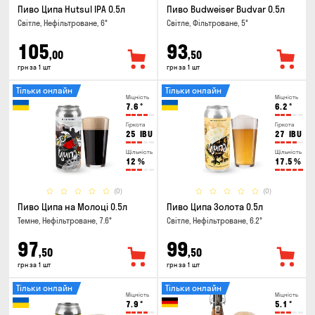
Пиво Ципа Hutsul IPA 0.5л
Пиво Budweiser Budvar 0.5л
Світле, Нефільтроване, 6°
Світле, Фільтроване, 5°
105
93
,00
,50
грн за 1 шт
грн за 1 шт
Тільки онлайн
Тільки онлайн
Міцність
Міцність
7.6
°
6.2
°
Гіркота
Гіркота
25
IBU
27
IBU
Щільність
Щільність
12
%
17.5
%
(0)
(0)
Пиво Ципа на Молоці 0.5л
Пиво Ципа Золота 0.5л
Темне, Нефільтроване, 7.6°
Світле, Нефільтроване, 6.2°
97
99
,50
,50
грн за 1 шт
грн за 1 шт
Тільки онлайн
Тільки онлайн
Міцність
Міцність
7.9
°
5.1
°