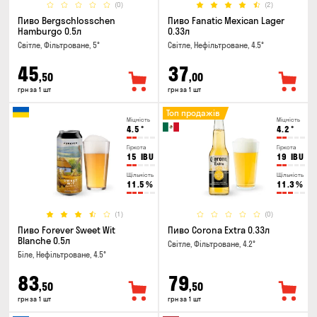
(0)
(2)
Пиво Bergschlosschen
Пиво Fanatic Mexican Lager
Hamburgo 0.5л
0.33л
Світле, Фільтроване, 5°
Світле, Нефільтроване, 4.5°
45
37
,50
,00
грн за 1 шт
грн за 1 шт
Топ продажів
Міцність
Міцність
4.5
°
4.2
°
Гіркота
Гіркота
15
IBU
19
IBU
Щільність
Щільність
11.5
%
11.3
%
(1)
(0)
Пиво Forever Sweet Wit
Пиво Corona Extra 0.33л
Blanche 0.5л
Світле, Фільтроване, 4.2°
Біле, Нефільтроване, 4.5°
83
79
,50
,50
грн за 1 шт
грн за 1 шт