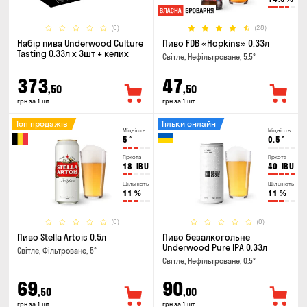
(0)
(28)
Набір пива Underwood Culture
Пиво FDB «Hopkins» 0.33л
Tasting 0.33л x 3шт + келих
Світле, Нефільтроване, 5.5°
373
47
,50
,50
грн за 1 шт
грн за 1 шт
Топ продажів
Тільки онлайн
Міцність
Міцність
5
°
0.5
°
Гіркота
Гіркота
18
IBU
40
IBU
Щільність
Щільність
11
%
11
%
(0)
(0)
Пиво Stella Artois 0.5л
Пиво безалкогольне
Underwood Pure IPA 0.33л
Світле, Фільтроване, 5°
Світле, Нефільтроване, 0.5°
69
90
,50
,00
грн за 1 шт
грн за 1 шт