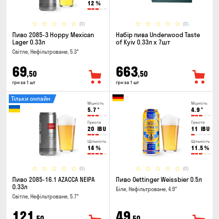
12
%
(0)
(0)
Пиво 2085-3 Hoppy Mexican
Набір пива Underwood Taste
Lager 0.33л
of Kyiv 0.33л x 7шт
Світле, Нефільтроване, 5.3°
69
663
,50
,50
грн за 1 шт
грн за 1 шт
Тільки онлайн
Міцність
Міцність
5.7
°
4.9
°
Гіркота
Гіркота
20
IBU
11
IBU
Щільність
Щільність
14
%
11.5
%
(0)
(0)
Пиво 2085-16.1 AZACCA NEIPA
Пиво Oettinger Weissbier 0.5л
0.33л
Біле, Нефільтроване, 4.9°
Світле, Нефільтроване, 5.7°
121
49
,50
,50