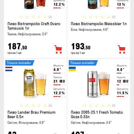
Щільність
Щільність
12.2
%
12
%
(0)
(0)
Пиво Bistrampolio Craft Dvaro
Пиво Bistrampolio Weissbier 1л
Tamsusis 1л
Біле, Нефільтроване, 4.6°
Темне, Нефільтроване, 5.5°
187
193
,50
,50
грн за 1 шт
грн за 1 шт
Тільки онлайн
Тільки онлайн
Міцність
Міцність
4.9
°
4.4
°
Гіркота
Гіркота
21
IBU
12
IBU
Щільність
Щільність
12.2
%
11.5
%
(0)
(0)
Пиво Lander Brau Premium
Пиво 2085-25.1 Fresh Tomato
Beer 0.5л
Goze 0.33л
Світле, Фільтроване, 4.9°
Світле, Нефільтроване, 4.4°