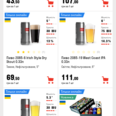
43
107
,50
,00
грн за 1 шт
грн за 1 шт
Тільки онлайн
Тільки онлайн
Міцність
Міцність
5
°
6
°
Гіркота
Гіркота
30
IBU
75
IBU
Щільність
Щільність
13
%
14.3
%
(1)
(0)
Пиво 2085-6 Irish Style Dry
Пиво 2085-19 West Coast IPA
Stout 0.33л
0.33л
Темне, Нефільтроване, 5°
Світле, Нефільтроване, 6°
69
111
,50
,00
грн за 1 шт
грн за 1 шт
Тільки онлайн
Тільки онлайн
Міцність
Новинка
5.3
°
Гіркота
30
IBU
Щільність