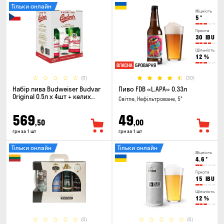
Тільки онлайн
Міцність
5
°
Гіркота
30
IBU
Щільність
12
%
(0)
(30)
Набір пива Budweiser Budvar
Пиво FDB «L.APA» 0.33л
Original 0.5л х 4шт + келих
Світле, Нефільтроване, 5°
0.33л
569
49
,50
,00
грн за 1 шт
грн за 1 шт
Тільки онлайн
Тільки онлайн
Міцність
4.6
°
Гіркота
15
IBU
Щільність
12
%
(0)
(0)