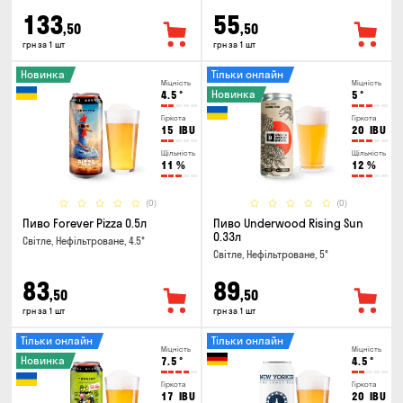
133
55
,50
,50
грн за 1 шт
грн за 1 шт
Новинка
Тільки онлайн
Міцність
Міцність
Новинка
4.5
°
5
°
Гіркота
Гіркота
15
IBU
20
IBU
Щільність
Щільність
11
%
12
%
(0)
(0)
Пиво Forever Pizza 0.5л
Пиво Underwood Rising Sun
0.33л
Світле, Нефільтроване, 4.5°
Світле, Нефільтроване, 5°
83
89
,50
,50
грн за 1 шт
грн за 1 шт
Тільки онлайн
Тільки онлайн
Міцність
Міцність
Новинка
7.5
°
4.5
°
Гіркота
Гіркота
17
IBU
20
IBU