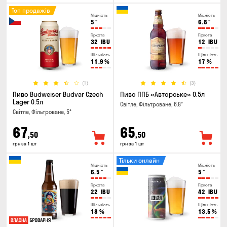
Топ продажів
Міцність
Міцність
5
°
6.8
°
Гіркота
Гіркота
32
IBU
12
IBU
Щільність
Щільність
11.9
%
17
%
(1)
(3)
Пиво Budweiser Budvar Czech
Пиво ППБ «Авторське» 0.5л
Lager 0.5л
Світле, Фільтроване, 6.8°
Світле, Фільтроване, 5°
67
65
,50
,50
грн за 1 шт
грн за 1 шт
Тільки онлайн
Міцність
Міцність
6.5
°
5
°
Гіркота
Гіркота
22
IBU
42
IBU
Щільність
Щільність
18
%
13.5
%