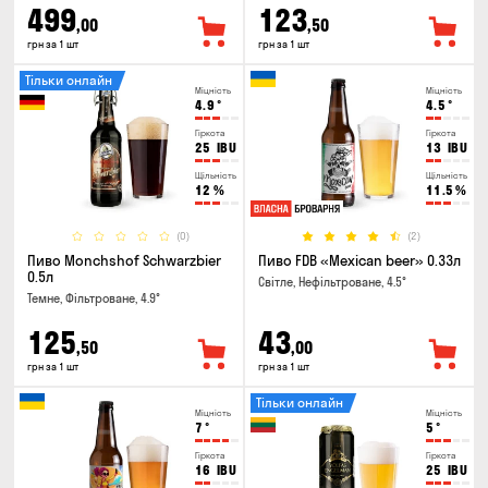
499
123
,00
,50
грн за 1 шт
грн за 1 шт
Тільки онлайн
Міцність
Міцність
4.9
°
4.5
°
Гіркота
Гіркота
25
IBU
13
IBU
Щільність
Щільність
12
%
11.5
%
(0)
(2)
Пиво Monchshof Schwarzbier
Пиво FDB «Mexican beer» 0.33л
0.5л
Світле, Нефільтроване, 4.5°
Темне, Фільтроване, 4.9°
125
43
,50
,00
грн за 1 шт
грн за 1 шт
Тільки онлайн
Міцність
Міцність
7
°
5
°
Гіркота
Гіркота
16
IBU
25
IBU