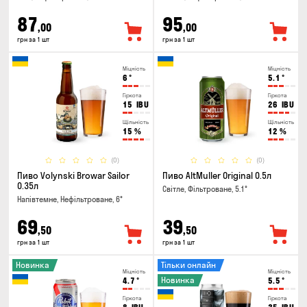
87
95
,00
,00
грн за 1 шт
грн за 1 шт
Міцність
Міцність
6
°
5.1
°
Гіркота
Гіркота
15
IBU
26
IBU
Щільність
Щільність
15
%
12
%
(0)
(0)
Пиво Volynski Browar Sailor
Пиво AltMuller Original 0.5л
0.35л
Світле, Фільтроване, 5.1°
Напівтемне, Нефільтроване, 6°
69
39
,50
,50
грн за 1 шт
грн за 1 шт
Новинка
Тільки онлайн
Міцність
Міцність
Новинка
4.7
°
5.5
°
Гіркота
Гіркота