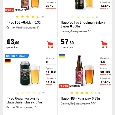
Щільність
Щільність
20
%
13.5
%
(30)
(0)
Пиво FDB «Goldy» 0.33л
Пиво Volfas Engelman Galaxy
Lager 0.568л
Світле, Нефільтроване, 7°
Світле, Фільтроване, 5°
43
57
,00
,50
грн за 1 шт
грн за 1 шт
Тільки онлайн
Міцність
Міцність
0
°
5.5
°
Гіркота
Гіркота
15
IBU
60
IBU
Щільність
Щільність
11.5
%
17.5
%
(0)
(26)
Пиво безалкогольне
Пиво FDB «Puaripa» 0.33л
Clausthaler Classic 0.5л
Світле, Нефільтроване, 5.5°
Світле, Фільтроване, 0°