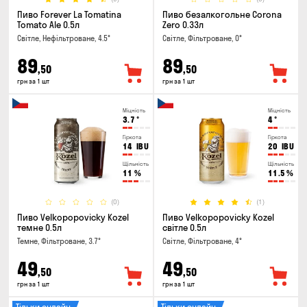
Пиво Forever La Tomatina
Пиво безалкогольне Corona
Tomato Ale 0.5л
Zero 0.33л
Світле, Нефільтроване, 4.5°
Світле, Фільтроване, 0°
89
89
,50
,50
грн за 1 шт
грн за 1 шт
Міцність
Міцність
3.7
°
4
°
Гіркота
Гіркота
14
IBU
20
IBU
Щільність
Щільність
11
%
11.5
%
(0)
(1)
Пиво Velkopopovicky Kozel
Пиво Velkopopovicky Kozel
темне 0.5л
світле 0.5л
Темне, Фільтроване, 3.7°
Світле, Фільтроване, 4°
49
49
,50
,50
грн за 1 шт
грн за 1 шт
Тільки онлайн
Тільки онлайн