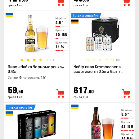
грн за 1 шт
грн за 1 шт
Тільки онлайн
Міцність
4.5
°
Гіркота
10
IBU
Щільність
11
%
(1)
(0)
Пиво «Чайка Чорноморська»
Набір пива Krombacher в
0.45л
асортименті 0.5л х 6шт +
термосумка
Світле, Фільтроване, 4.5°
59
617
,50
,00
грн за 1 шт
грн за 1 шт
Тільки онлайн
Міцність
5.5
°
Гіркота
42
IBU
Щільність
14.5
%