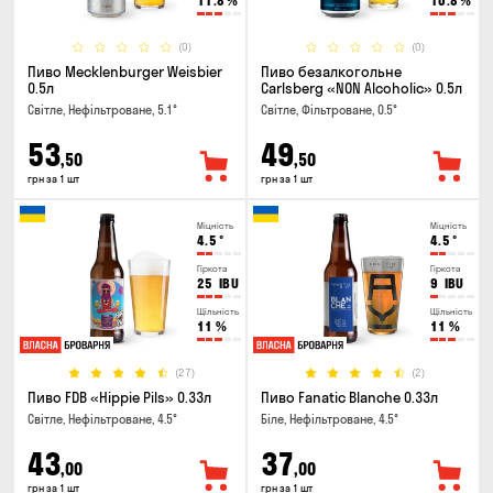
11.8
%
10.8
%
(0)
(0)
Пиво Mecklenburger Weisbier
Пиво безалкогольне
0.5л
Carlsberg «NON Alcoholic» 0.5л
Світле, Нефільтроване, 5.1°
Світле, Фільтроване, 0.5°
53
49
,50
,50
грн за 1 шт
грн за 1 шт
Міцність
Міцність
4.5
°
4.5
°
Гіркота
Гіркота
25
IBU
9
IBU
Щільність
Щільність
11
%
11
%
(27)
(2)
Пиво FDB «Hippie Pils» 0.33л
Пиво Fanatic Blanche 0.33л
Світле, Нефільтроване, 4.5°
Біле, Нефільтроване, 4.5°
43
37
,00
,00
грн за 1 шт
грн за 1 шт