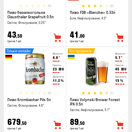
(0)
(2)
Пиво безалкогольне
Пиво FDB «Blanche» 0.33л
Clausthaler Grapefruit 0.5л
Біле, Нефільтроване, 4.5°
Світле, Фільтроване, 0.25°
43
41
,50
,00
грн за 1 шт
грн за 1 шт
Тільки онлайн
Топ продажів
Міцність
Міцність
4.8
°
5.7
°
Гіркота
Гіркота
23
IBU
45
IBU
Щільність
Щільність
11.2
%
15
%
(0)
(1)
Пиво Krombacher Pils 5л
Пиво Volynski Browar Forest
IPA 0.5л
Світле, Фільтроване, 4.8°
Світле, Нефільтроване, 5.7°
679
89
,50
,50
грн за 1 шт
грн за 1 шт