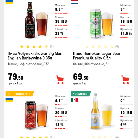
Міцність
Міцність
8.5
°
5
°
Гіркота
Гіркота
35
IBU
19
IBU
Щільність
Щільність
23
%
11.5
%
(3)
(0)
Пиво Volynski Browar Big Man
Пиво Heineken Lager Beer
English Barleywine 0.35л
Premium Quality 0.5л
Темне, Нефільтроване, 8.5°
Світле, Фільтроване, 5°
79
69
,50
,50
грн за 1 шт
грн за 1 шт
Топ продажів
Новинка
Міцність
Міцність
4.5
°
0
°
Гіркота
Гіркота
20
IBU
10
IBU
Щільність
Щільність
13
%
6
%
(5)
(0)