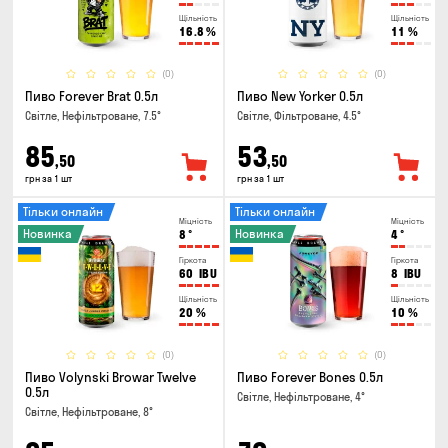
Щільність
Щільність
16.8
%
11
%
(0)
(0)
Пиво Forever Brat 0.5л
Пиво New Yorker 0.5л
Світле, Нефільтроване, 7.5°
Світле, Фільтроване, 4.5°
85
53
,50
,50
грн за 1 шт
грн за 1 шт
Тільки онлайн
Тільки онлайн
Міцність
Міцність
Новинка
Новинка
8
°
4
°
Гіркота
Гіркота
60
IBU
8
IBU
Щільність
Щільність
20
%
10
%
(0)
(0)
Пиво Volynski Browar Twelve
Пиво Forever Bones 0.5л
0.5л
Світле, Нефільтроване, 4°
Світле, Нефільтроване, 8°