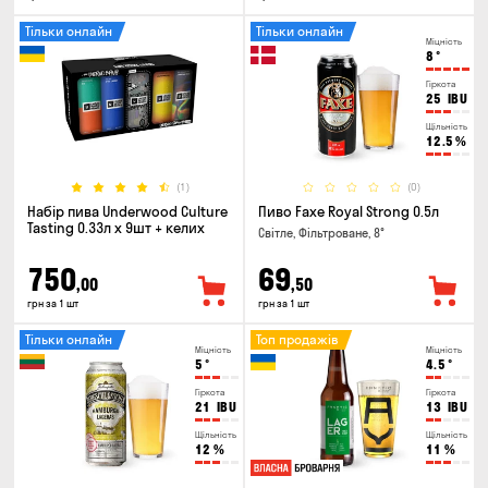
Тільки онлайн
Тільки онлайн
Міцність
8
°
Гіркота
25
IBU
Щільність
12.5
%
(1)
(0)
Набір пива Underwood Culture
Пиво Faxe Royal Strong 0.5л
Tasting 0.33л x 9шт + келих
Світле, Фільтроване, 8°
750
69
,00
,50
грн за 1 шт
грн за 1 шт
Тільки онлайн
Топ продажів
Міцність
Міцність
5
°
4.5
°
Гіркота
Гіркота
21
IBU
13
IBU
Щільність
Щільність
12
%
11
%