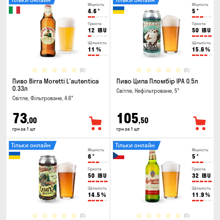
Міцність
Міцність
4.6
°
5
°
Гіркота
Гіркота
12
IBU
50
IBU
Щільність
Щільність
11
%
15.6
%
(0)
(0)
Пиво Birra Moretti L'autentica
Пиво Ципа Пломбір IPA 0.5л
0.33л
Світле, Нефільтроване, 5°
Світле, Фільтроване, 4.6°
73
105
,00
,50
грн за 1 шт
грн за 1 шт
Тільки онлайн
Тільки онлайн
Міцність
Міцність
6
°
5
°
Гіркота
Гіркота
50
IBU
32
IBU
Щільність
Щільність
14.5
%
11.9
%
(0)
(0)