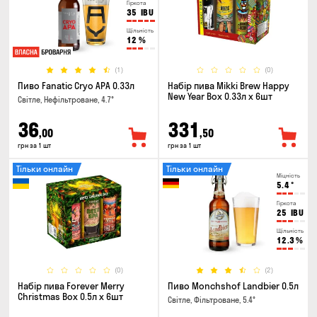
Гіркота
35
IBU
Щільність
12
%
(1)
(0)
Пиво Fanatic Cryo APA 0.33л
Набір пива Mikki Brew Happy
New Year Box 0.33л x 6шт
Світле, Нефільтроване, 4.7°
36
331
,00
,50
грн за 1 шт
грн за 1 шт
Тільки онлайн
Тільки онлайн
Міцність
5.4
°
Гіркота
25
IBU
Щільність
12.3
%
(0)
(2)
Набір пива Forever Merry
Пиво Monchshof Landbier 0.5л
Christmas Box 0.5л x 6шт
Світле, Фільтроване, 5.4°