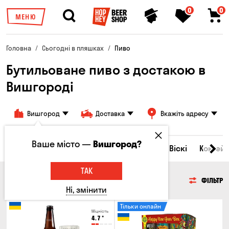
0
0
МЕНЮ
Головна
Сьогодні в пляшках
Пиво
Бутильоване пиво з достакою в
Вишгороді
Вишгород
Доставка
Вкажіть адресу
Ваше місто —
Вишгород?
Всі товари
Пиво
Сидр
Вино
Віскі
Коктейл
ТАК
ПИВО
ФІЛЬТР
Ні, змінити
Тільки онлайн
Міцність
4.7
°