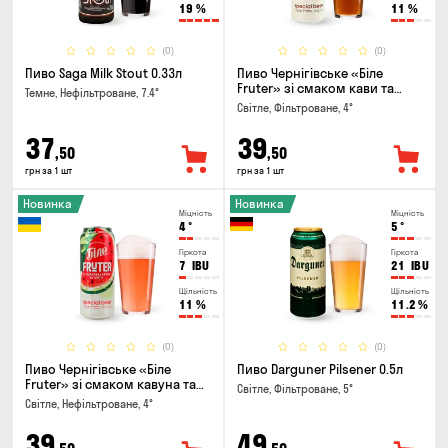
19
%
11
%
(0)
(0)
Пиво Saga Milk Stout 0.33л
Пиво Чернігівське «Біле
Fruter» зі смаком кави та
Темне, Нефільтроване, 7.4°
апельсину 0.5л
Світле, Фільтроване, 4°
37
39
,50
,50
грн за 1 шт
грн за 1 шт
Новинка
Новинка
Міцність
Міцність
4
°
5
°
Гіркота
Гіркота
7
IBU
21
IBU
Щільність
Щільність
11
%
11.2
%
(0)
(0)
Пиво Чернігівське «Біле
Пиво Darguner Pilsener 0.5л
Fruter» зі смаком кавуна та
Світле, Фільтроване, 5°
м'яти 0.5л
Світле, Нефільтроване, 4°
39
49