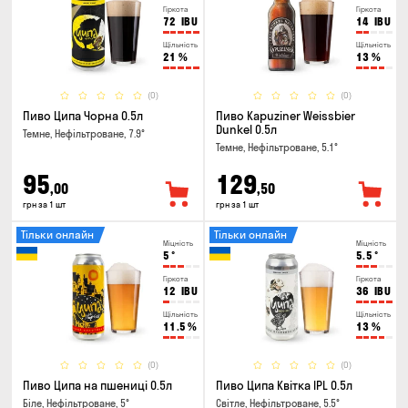
Гіркота
Гіркота
72
IBU
14
IBU
Щільність
Щільність
21
%
13
%
(0)
(0)
Пиво Ципа Чорна 0.5л
Пиво Kapuziner Weissbier
Dunkel 0.5л
Темне, Нефільтроване, 7.9°
Темне, Нефільтроване, 5.1°
95
129
,00
,50
грн за 1 шт
грн за 1 шт
Тільки онлайн
Тільки онлайн
Міцність
Міцність
5
°
5.5
°
Гіркота
Гіркота
12
IBU
36
IBU
Щільність
Щільність
11.5
%
13
%
(0)
(0)
Пиво Ципа на пшениці 0.5л
Пиво Ципа Квітка IPL 0.5л
Біле, Нефільтроване, 5°
Світле, Нефільтроване, 5.5°