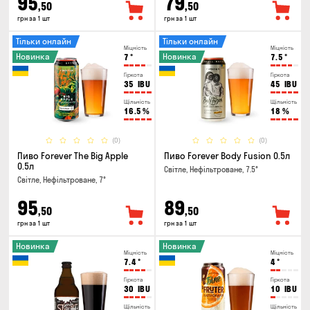
95
79
,50
,50
грн за 1 шт
грн за 1 шт
Тільки онлайн
Тільки онлайн
Міцність
Міцність
Новинка
Новинка
7
°
7.5
°
Гіркота
Гіркота
35
IBU
45
IBU
Щільність
Щільність
16.5
%
18
%
(0)
(0)
Пиво Forever The Big Apple
Пиво Forever Body Fusion 0.5л
0.5л
Світле, Нефільтроване, 7.5°
Світле, Нефільтроване, 7°
95
89
,50
,50
грн за 1 шт
грн за 1 шт
Новинка
Новинка
Міцність
Міцність
7.4
°
4
°
Гіркота
Гіркота
30
IBU
10
IBU
Щільність
Щільність