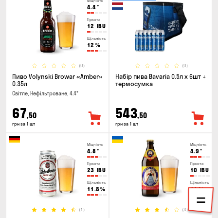
Міцність
4.4
°
Гіркота
12
IBU
Щільність
12
%
(0)
(0)
Пиво Volynski Browar «Amber»
Набір пива Bavaria 0.5л х 6шт +
0.35л
термосумка
Світле, Нефільтроване, 4.4°
67
543
,50
,50
грн за 1 шт
грн за 1 шт
Міцність
Міцність
4.8
°
4.9
°
Гіркота
Гіркота
23
IBU
10
IBU
Щільність
Щільність
11.8
%
11
%
(1)
(3)