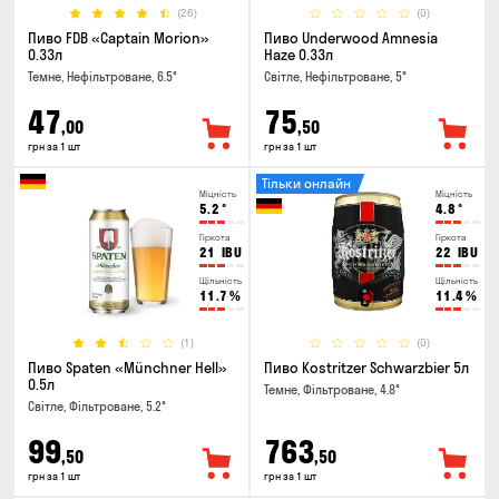
(26)
(0)
Пиво FDB «Captain Morion»
Пиво Underwood Amnesia
0.33л
Haze 0.33л
Темне, Нефільтроване, 6.5°
Світле, Нефільтроване, 5°
47
75
,00
,50
грн за 1 шт
грн за 1 шт
Тільки онлайн
Міцність
Міцність
5.2
°
4.8
°
Гіркота
Гіркота
21
IBU
22
IBU
Щільність
Щільність
11.7
%
11.4
%
(1)
(0)
Пиво Spaten «Münchner Hell»
Пиво Kostritzer Schwarzbier 5л
0.5л
Темне, Фільтроване, 4.8°
Світле, Фільтроване, 5.2°
99
763
,50
,50
грн за 1 шт
грн за 1 шт