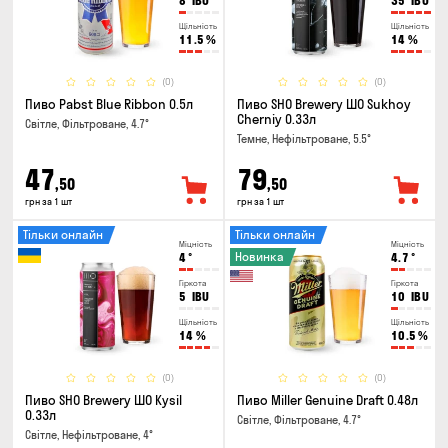
8
IBU
35
IBU
Щільність
Щільність
11.5
%
14
%
(0)
(0)
Пиво Pabst Blue Ribbon 0.5л
Пиво SHO Brewery ШО Sukhoy
Cherniy 0.33л
Світле, Фільтроване, 4.7°
Темне, Нефільтроване, 5.5°
47
79
,50
,50
грн за 1 шт
грн за 1 шт
Тільки онлайн
Тільки онлайн
Міцність
Міцність
Новинка
4
°
4.7
°
Гіркота
Гіркота
5
IBU
10
IBU
Щільність
Щільність
14
%
10.5
%
(0)
(0)
Пиво SHO Brewery ШО Kysil
Пиво Miller Genuine Draft 0.48л
0.33л
Світле, Фільтроване, 4.7°
Світле, Нефільтроване, 4°