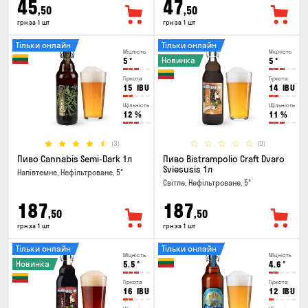
45
47
,50
,50
грн за 1 шт
грн за 1 шт
Тільки онлайн
Тільки онлайн
Міцність
Міцність
Новинка
5
°
5
°
Гіркота
Гіркота
15
IBU
14
IBU
Щільність
Щільність
12
%
11
%
(3)
(0)
Пиво Cannabis Semi-Dark 1л
Пиво Bistrampolio Craft Dvaro
Sviesusis 1л
Напівтемне, Нефільтроване, 5°
Світле, Нефільтроване, 5°
187
187
,50
,50
грн за 1 шт
грн за 1 шт
Тільки онлайн
Тільки онлайн
Міцність
Міцність
Новинка
5.5
°
4.6
°
Гіркота
Гіркота
16
IBU
12
IBU