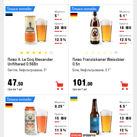
Тільки онлайн
Тільки онлайн
Міцність
Міцність
5
°
5.1
°
Гіркота
Гіркота
20
IBU
18
IBU
Щільність
Щільність
12.5
%
12.5
%
(1)
(0)
Пиво A. Le Coq Alexander
Пиво Franziskaner Weissbier
Unfiltered 0.568л
0.5л
Світле, Нефільтроване, 5°
Біле, Нефільтроване, 5.1°
47
101
,50
,00
грн за 1 шт
грн за 1 шт
Тільки онлайн
Міцність
Міцність
0.25
°
4.5
°
Гіркота
Гіркота
15
IBU
13
IBU
Щільність
Щільність
11.5
%
12
%