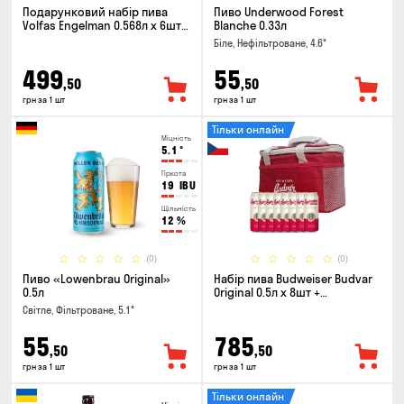
Подарунковий набір пива
Пиво Underwood Forest
Volfas Engelman 0.568л x 6шт +
Blanche 0.33л
келих 0.568л
Біле, Нефільтроване, 4.6°
499
55
,50
,50
грн за 1 шт
грн за 1 шт
Тільки онлайн
Міцність
5.1
°
Гіркота
19
IBU
Щільність
12
%
(0)
(0)
Пиво «Lowenbrau Original»
Набір пива Budweiser Budvar
0.5л
Original 0.5л х 8шт +
термосумка
Світле, Фільтроване, 5.1°
55
785
,50
,50
грн за 1 шт
грн за 1 шт
Тільки онлайн