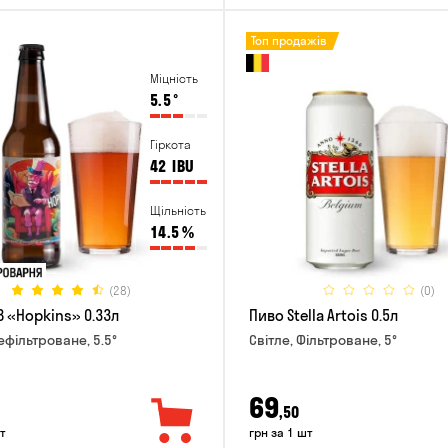
Топ продажів
Міцність
5.5
°
Гіркота
42
IBU
Щільність
14.5
%
(28)
(0)
B «Hopkins» 0.33л
Пиво Stella Artois 0.5л
ефільтроване, 5.5°
Світле, Фільтроване, 5°
69
,50
т
грн за 1 шт