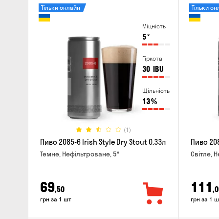
Тільки онлайн
Тільки он
Міцність
5
°
Гіркота
30
IBU
Щільність
13
%
(1)
Пиво 2085-6 Irish Style Dry Stout 0.33л
Пиво 208
Темне, Нефільтроване, 5°
Світле, 
69
111
,50
,0
грн за 1 шт
грн за 1 ш