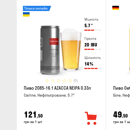
Тільки онлайн
Міцність
5.7
°
Гіркота
20
IBU
Щільність
14
%
(0)
Пиво 2085-16.1 AZACCA NEIPA 0.33л
Пиво Oet
Світле, Нефільтроване, 5.7°
Біле, Неф
121
49
,50
,50
грн за 1 шт
грн за 1 ш