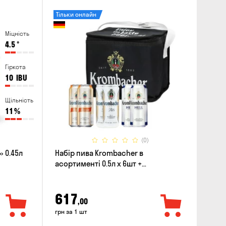
Тільки онлайн
Міцність
4.5
°
Гіркота
10
IBU
Щільність
11
%
(0)
 0.45л
Набір пива Krombacher в
асортименті 0.5л х 6шт +
термосумка
617
,00
грн за 1 шт