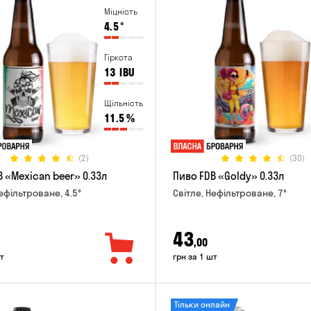
Міцність
4.5
°
Гіркота
13
IBU
Щільність
11.5
%
(2)
(30)
 «Mexican beer» 0.33л
Пиво FDB «Goldy» 0.33л
ефільтроване, 4.5°
Світле, Нефільтроване, 7°
43
,00
т
грн за 1 шт
Тільки онлайн