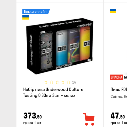
Тільки онлайн
(0)
Набір пива Underwood Culture
Пиво FD
Tasting 0.33л x 3шт + келих
Світле, Н
373
47
,50
,50
грн за 1 шт
грн за 1 ш