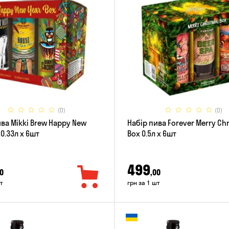
(0)
(0)
ива Mikki Brew Happy New
Набір пива Forever Merry Ch
 0.33л x 6шт
Box 0.5л x 6шт
499
0
,00
т
грн за 1 шт