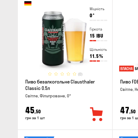
Міцність
0
°
Гіркота
15
IBU
Щільність
11.5
%
(0)
Пиво безалкогольне Clausthaler
Пиво FDB
Classic 0.5л
Світле, Н
Світле, Фільтроване, 0°
45
47
,50
,50
грн за 1 шт
грн за 1 ш