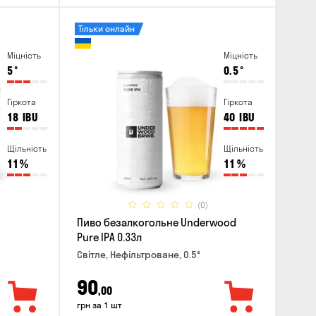
Тільки онлайн
Міцність
Міцність
5
°
0.5
°
Гіркота
Гіркота
18
IBU
40
IBU
Щільність
Щільність
11
%
11
%
(0)
Пиво безалкогольне Underwood
Pure IPA 0.33л
Світле, Нефільтроване, 0.5°
90
,00
грн за 1 шт