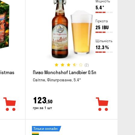
Міцність
5.4
°
Гіркота
25
IBU
Щільність
12.3
%
(2)
ristmas
Пиво Monchshof Landbier 0.5л
Світле, Фільтроване, 5.4°
123
,50
грн за 1 шт
Тільки онлайн