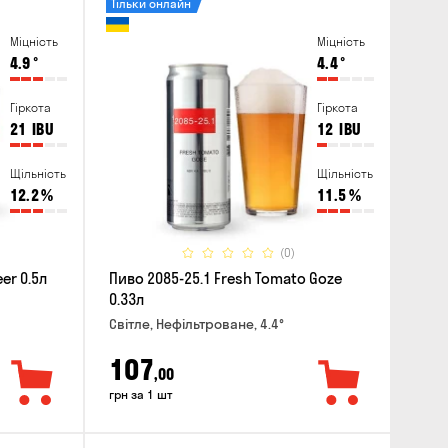
Тільки онлайн
Міцність
Міцність
4.9
°
4.4
°
Гіркота
Гіркота
21
IBU
12
IBU
Щільність
Щільність
12.2
%
11.5
%
(0)
er 0.5л
Пиво 2085-25.1 Fresh Tomato Goze
0.33л
Світле, Нефільтроване, 4.4°
107
,00
грн за 1 шт