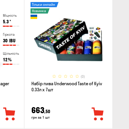
Тільки онлайн
Новинка
Міцність
5.3
°
Гіркота
30
IBU
Щільність
12
%
(0)
Lager
Набір пива Underwood Taste of Kyiv
0.33л x 7шт
663
,50
грн за 1 шт