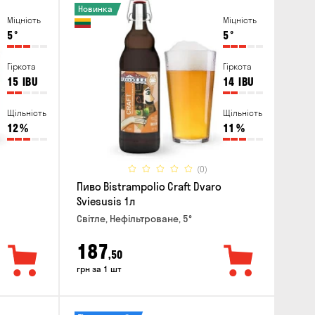
Новинка
Міцність
Міцність
5
°
5
°
Гіркота
Гіркота
15
IBU
14
IBU
Щільність
Щільність
12
%
11
%
(0)
Пиво Bistrampolio Craft Dvaro
Sviesusis 1л
Світле, Нефільтроване, 5°
187
,50
грн за 1 шт