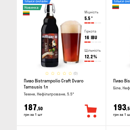
Тільки онлайн
Тільки он
Новинка
Міцність
5.5
°
Гіркота
16
IBU
Щільність
12.2
%
(0)
Пиво Bistrampolio Craft Dvaro
Пиво Bis
Tamsusis 1л
Біле, Неф
Темне, Нефільтроване, 5.5°
187
193
,50
,5
грн за 1 шт
грн за 1 ш