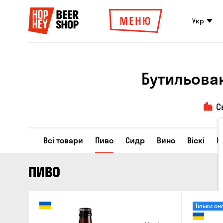
МЕНЮ
Укр
Бутильова
С
Всі товари
Пиво
Сидр
Вино
Віскі
К
ПИВО
Тільки он