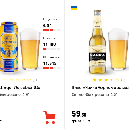
Міцність
4.9
°
Гіркота
11
IBU
Щільність
11.5
%
(0)
(1)
tinger Weissbier 0.5л
Пиво «Чайка Чорноморська»
ільтроване, 4.9°
Світле, Фільтроване, 4.5°
59
,50
т
грн за 1 шт