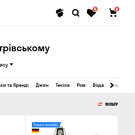
0
0
трівському
есу
ки та бренді
Джин
Текіла
Ром
Вода
Енергетичн
ФІЛЬТР
Тільки онлайн