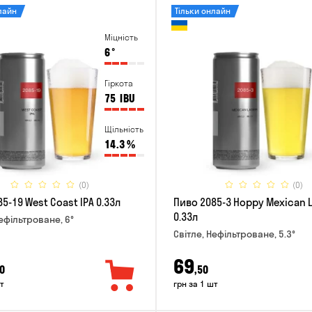
лайн
Тільки онлайн
Міцність
6
°
Гіркота
75
IBU
Щільність
14.3
%
(0)
(0)
5-19 West Coast IPA 0.33л
Пиво 2085-3 Hoppy Mexican 
0.33л
Нефільтроване, 6°
Світле, Нефільтроване, 5.3°
69
0
,50
т
грн за 1 шт