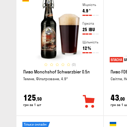
Міцність
4.9
°
Гіркота
25
IBU
Щільність
12
%
(0)
Пиво Monchshof Schwarzbier 0.5л
Пиво FDB
Темне, Фільтроване, 4.9°
Світле, Н
125
43
,50
,00
грн за 1 шт
грн за 1 ш
Тільки онлайн