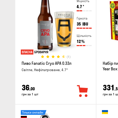
Міцність
4.7
°
Гіркота
35
IBU
Щільність
12
%
(1)
Пиво Fanatic Cryo APA 0.33л
Набір п
Year Box
Світле, Нефільтроване, 4.7°
36
331
,00
,5
грн за 1 шт
грн за 1 ш
Тільки онлайн