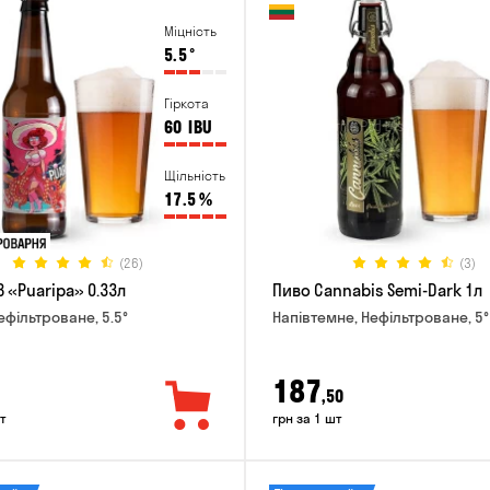
Міцність
5.5
°
Гіркота
60
IBU
Щільність
17.5
%
(26)
(3)
 «Puaripa» 0.33л
Пиво Cannabis Semi-Dark 1л
ефільтроване, 5.5°
Напівтемне, Нефільтроване, 5°
187
,50
т
грн за 1 шт