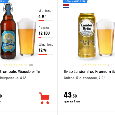
лайн
Тільки онлайн
Міцність
4.6
°
Гіркота
12
IBU
Щільність
12
%
(0)
(0)
trampolio Weissbier 1л
Пиво Lander Brau Premium Be
ільтроване, 4.6°
Світле, Фільтроване, 4.9°
43
0
,50
т
грн за 1 шт