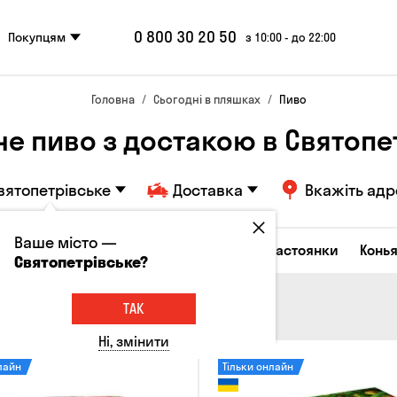
0 800 30 20 50
Покупцям
з 10:00 - до 22:00
Головна
Сьогодні в пляшках
Пиво
не пиво з достакою в Святопе
вятопетрівське
Доставка
Вкажіть адр
Ваше місто —
октейлі
Горілка
Соджу
Лікери та настоянки
Конья
Святопетрівське?
ТАК
Ні, змінити
лайн
Тільки онлайн