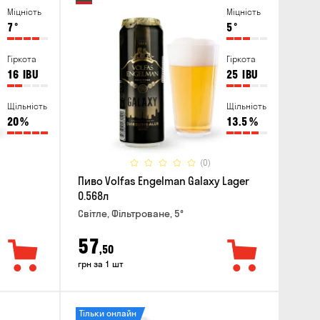
Міцність
Міцність
7
°
5
°
Гіркота
Гіркота
16
IBU
25
IBU
Щільність
Щільність
20
%
13.5
%
(0)
Пиво Volfas Engelman Galaxy Lager
0.568л
Світле, Фільтроване, 5°
57
,50
грн за 1 шт
Тільки онлайн