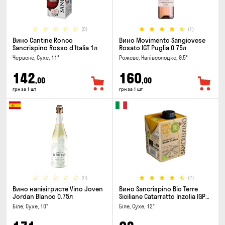
(0)
(1)
Вино Cantine Ronco
Вино Movimento Sangiovese
Sancrispino Rosso d'Italia 1л
Rosato IGT Puglia 0.75л
Червоне, Сухе, 11°
Рожеве, Напівсолодке, 9.5°
142
160
,00
,00
грн за 1 шт
грн за 1 шт
(0)
(2)
Вино напівігристе Vino Joven
Вино Sancrispino Bio Terre
Jordan Blanco 0.75л
Siciliane Catarratto Inzolia IGP
0.5л
Біле, Сухе, 10°
Біле, Сухе, 12°