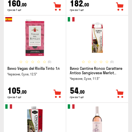
160
182
,00
,00
грн за 1 шт
грн за 1 шт
(0)
(0)
Вино Vegas del Rivilla Tinto 1л
Вино Cantine Ronco Carattere
Antico Sangiovese Merlot
Червоне, Сухе, 12.5°
Rubicone IGT 0.25л
Червоне, Сухе, 11.5°
105
54
,00
,00
грн за 1 шт
грн за 1 шт