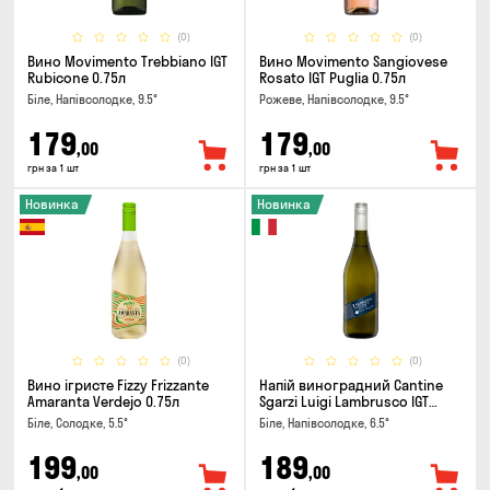
(0)
(0)
Вино Movimento Trebbiano IGT
Вино Movimento Sangiovese
Rubicone 0.75л
Rosato IGT Puglia 0.75л
Біле, Напівсолодке, 9.5°
Рожеве, Напівсолодке, 9.5°
179
179
,00
,00
грн за 1 шт
грн за 1 шт
Новинка
Новинка
(0)
(0)
Вино ігристе Fizzy Frizzante
Напій виноградний Cantine
Amaranta Verdejo 0.75л
Sgarzi Luigi Lambrusco IGT
Emilia Bianca Frizziante 0.75л
Біле, Солодке, 5.5°
Біле, Напівсолодке, 6.5°
199
189
,00
,00