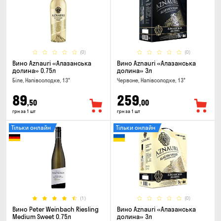
(0)
(0)
Вино Aznauri «Алазанська
Вино Aznauri «Алазанська
долина» 0.75л
долина» 3л
Біле, Напівсолодке, 13°
Червоне, Напівсолодке, 13°
89
259
,50
,00
грн за 1 шт
грн за 1 шт
Тільки онлайн
Тільки онлайн
(1)
(0)
Вино Peter Weinbach Riesling
Вино Aznauri «Алазанська
Medium Sweet 0.75л
долина» 3л