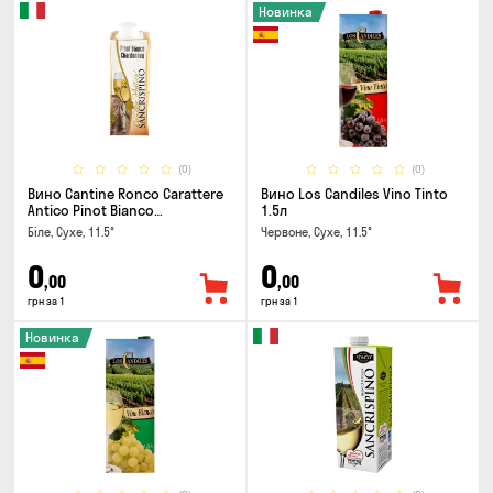
Новинка
(0)
(0)
Вино Cantine Ronco Carattere
Вино Los Candiles Vino Tinto
Antico Pinot Bianco
1.5л
Chardonnay Rubicone IGT 0.25л
Біле, Сухе, 11.5°
Червоне, Сухе, 11.5°
0
0
,00
,00
грн за 1
грн за 1
Новинка