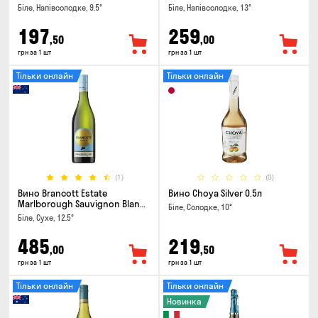
Біле, Напівсолодке, 9.5°
Біле, Напівсолодке, 13°
197
259
,50
,00
грн за 1 шт
грн за 1 шт
Тільки онлайн
Тільки онлайн
(1)
(0)
Вино Brancott Estate
Вино Choya Silver 0.5л
Marlborough Sauvignon Blanc
Біле, Солодке, 10°
0.75л
Біле, Сухе, 12.5°
485
219
,00
,50
грн за 1 шт
грн за 1 шт
Тільки онлайн
Тільки онлайн
Новинка