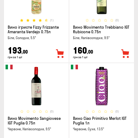
(1)
(0)
Вино ігристе Fizzy Frizzante
Вино Movimento Trebbiano IGT
Amaranta Verdejo 0.75л
Rubicone 0.75л
Біле, Солодке, 5.5°
Біле, Напівсолодке, 9.5°
193
160
,00
,00
грн за 1 шт
грн за 1 шт
(0)
(0)
Вино Movimento Sangiovese
Вино Ciao Primitivo Merlot IGT
IGT Puglia 0.75л
Puglia 1л
Червоне, Напівсолодке, 9.5°
Червоне, Сухе, 13.5°