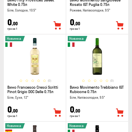
Вино Fifty Provinces Sweet
Вино Movimento Sangiovese
White 0.75л
Rosato IGT Puglia 0.75л
Біле, Солодке, 10.5°
Рожеве, Напівсолодке, 9.5°
0
0
,00
,00
грн за 1
грн за 1
Новинка
Новинка
(0)
(0)
Вино Francesco Cresci Scritti
Вино Movimento Trebbiano IGT
Pinot Grigio DOC Delle 0.75л
Rubicone 0.75л
Біле, Сухе, 12°
Біле, Напівсолодке, 9.5°
0
0
,00
,00
грн за 1
грн за 1
Новинка
Новинка