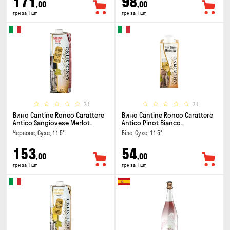
171
98
,00
,00
грн за 1 шт
грн за 1 шт
(0)
(0)
Вино Cantine Ronco Carattere
Вино Cantine Ronco Carattere
Antico Sangiovese Merlot
Antico Pinot Bianco
Rubicone IGT 1л
Chardonnay Rubicone IGT 0.25л
Червоне, Сухе, 11.5°
Біле, Сухе, 11.5°
153
54
,00
,00
грн за 1 шт
грн за 1 шт