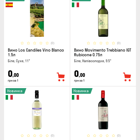
(0)
(0)
Вино Los Candiles Vino Blanco
Вино Movimento Trebbiano IGT
1.5л
Rubicone 0.75л
Біле, Сухе, 11°
Біле, Напівсолодке, 9.5°
0
0
,00
,00
грн за 1
грн за 1
Новинка
Новинка
(0)
(0)