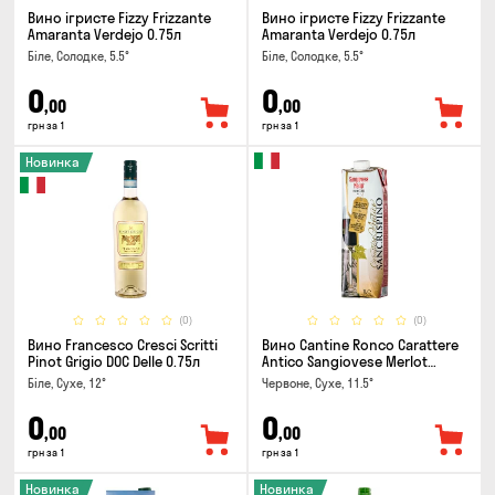
Вино ігристе Fizzy Frizzante
Вино ігристе Fizzy Frizzante
Amaranta Verdejo 0.75л
Amaranta Verdejo 0.75л
Біле, Солодке, 5.5°
Біле, Солодке, 5.5°
0
0
,00
,00
грн за 1
грн за 1
Новинка
(0)
(0)
Вино Francesco Cresci Scritti
Вино Cantine Ronco Carattere
Pinot Grigio DOC Delle 0.75л
Antico Sangiovese Merlot
Rubicone IGT 1л
Біле, Сухе, 12°
Червоне, Сухе, 11.5°
0
0
,00
,00
грн за 1
грн за 1
Новинка
Новинка