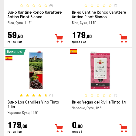
(0)
(0)
Вино Cantine Ronco Carattere
Вино Cantine Ronco Carattere
Antico Pinot Bianco
Antico Pinot Bianco
Chardonnay Rubicone IGT 0.25л
Chardonnay Rubicone IGT 1л
Біле, Сухе, 11.5°
Біле, Сухе, 11.5°
59
179
,50
,00
грн за 1 шт
грн за 1 шт
Новинка
(1)
(0)
Вино Los Candiles Vino Tinto
Вино Vegas del Rivilla Tinto 1л
1.5л
Червоне, Сухе, 12.5°
Червоне, Сухе, 11.5°
179
0
,00
,00
грн за 1 шт
грн за 1