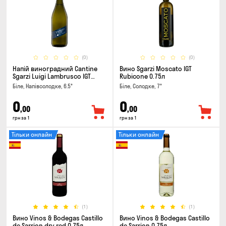
(0)
(0)
Напій виноградний Cantine
Вино Sgarzi Moscato IGT
Sgarzi Luigi Lambrusco IGT
Rubicone 0.75л
Emilia Bianca Frizziante 0.75л
Біле, Напівсолодке, 6.5°
Біле, Солодке, 7°
0
0
,00
,00
грн за 1
грн за 1
Тільки онлайн
Тільки онлайн
(1)
(1)
Вино Vinos & Bodegas Castillo
Вино Vinos & Bodegas Castillo
de Sarrion dry red 0.75л
de Sarrion 0.75л