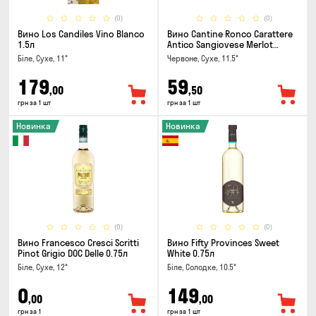
(0)
(0)
Вино Los Candiles Vino Blanco
Вино Cantine Ronco Carattere
1.5л
Antico Sangiovese Merlot
Rubicone IGT 0.25л
Біле, Сухе, 11°
Червоне, Сухе, 11.5°
179
59
,00
,50
грн за 1 шт
грн за 1 шт
Новинка
Новинка
(0)
(0)
Вино Francesco Cresci Scritti
Вино Fifty Provinces Sweet
Pinot Grigio DOC Delle 0.75л
White 0.75л
Біле, Сухе, 12°
Біле, Солодке, 10.5°
0
149
,00
,00
грн за 1
грн за 1 шт