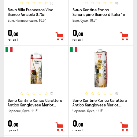
(0)
(0)
Вино Villa Francesca Vino
Вино Cantine Ronco
Bianco Amabile 0.75л
Sancrispino Bianco d'Italia 1л
Біле, Напівсолодке, 10.5°
Біле, Сухе, 10.5°
0
0
,00
,00
грн за 1
грн за 1
(0)
(0)
Вино Cantine Ronco Carattere
Вино Cantine Ronco Carattere
Antico Sangiovese Merlot
Antico Sangiovese Merlot
Rubicone IGT 0.25л
Rubicone IGT 1л
Червоне, Сухе, 11.5°
Червоне, Сухе, 11.5°
0
0
,00
,00
грн за 1
грн за 1