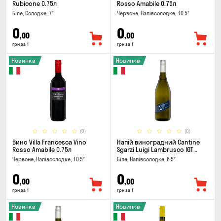
Rubicone 0.75л
Rosso Amabile 0.75л
Біле, Солодке, 7°
Червоне, Напівсолодке, 10.5°
0
0
,00
,00
грн за 1
грн за 1
Новинка
Новинка
(0)
(0)
Вино Villa Francesca Vino
Напій виноградний Cantine
Rosso Amabile 0.75л
Sgarzi Luigi Lambrusco IGT
Emilia Bianca Frizziante 0.75л
Червоне, Напівсолодке, 10.5°
Біле, Напівсолодке, 6.5°
0
0
,00
,00
грн за 1
грн за 1
Новинка
Новинка