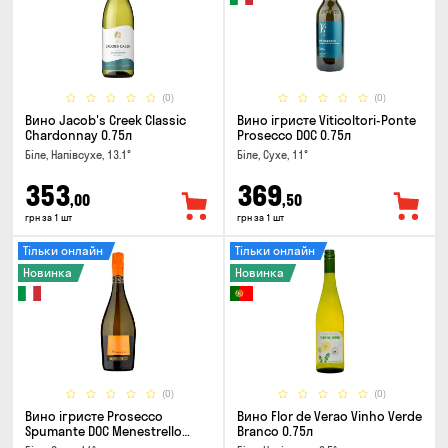
(0)
(0)
Вино Jacob's Creek Classic
Вино ігристе Viticoltori-Ponte
Chardonnay 0.75л
Prosecco DOC 0.75л
Біле, Напівсухе, 13.1°
Біле, Сухе, 11°
353
369
,00
,50
грн за 1 шт
грн за 1 шт
Тільки онлайн
Тільки онлайн
Новинка
Новинка
(0)
(0)
Вино ігристе Prosecco
Вино Flor de Verao Vinho Verde
Spumante DOC Menestrello
Branco 0.75л
0.75л