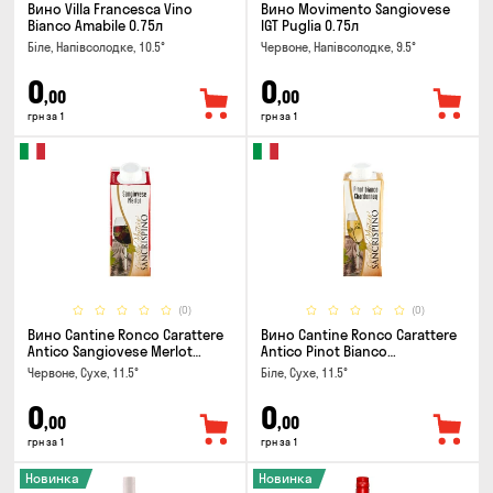
Вино Villa Francesca Vino
Вино Movimento Sangiovese
Bianco Amabile 0.75л
IGT Puglia 0.75л
Біле, Напівсолодке, 10.5°
Червоне, Напівсолодке, 9.5°
0
0
,00
,00
грн за 1
грн за 1
(0)
(0)
Вино Cantine Ronco Carattere
Вино Cantine Ronco Carattere
Antico Sangiovese Merlot
Antico Pinot Bianco
Rubicone IGT 0.25л
Chardonnay Rubicone IGT 0.25л
Червоне, Сухе, 11.5°
Біле, Сухе, 11.5°
0
0
,00
,00
грн за 1
грн за 1
Новинка
Новинка