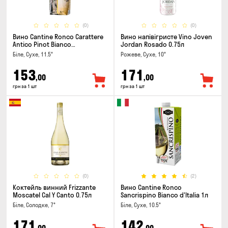
(0)
(0)
Вино Cantine Ronco Carattere
Вино напівігристе Vino Joven
Antico Pinot Bianco
Jordan Rosado 0.75л
Chardonnay Rubicone IGT 1л
Біле, Сухе, 11.5°
Рожеве, Сухе, 10°
153
171
,00
,00
грн за 1 шт
грн за 1 шт
(0)
(2)
Коктейль винний Frizzante
Вино Cantine Ronco
Moscatel Cal Y Canto 0.75л
Sancrispino Bianco d'Italia 1л
Біле, Солодке, 7°
Біле, Сухе, 10.5°
171
142