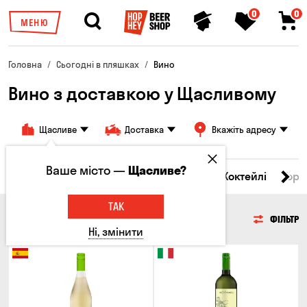
0
0
МЕНЮ
Головна
Сьогодні в пляшках
Вино
Вино з доставкою у Щасливому
Щасливе
Доставка
Вкажіть адресу
Ваше місто —
Щасливе?
і товари
Пиво
Сидр
Вино
Віскі
Коктейлі
Горі
ТАК
ВИНО
ФІЛЬТР
Ні, змінити