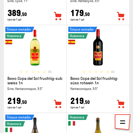
Біле, Сухе, 11°
Біле, Напівсухе, 9.5°
389
179
,50
,50
грн за 1 шт
грн за 1 шт
Тільки онлайн
Тільки онлайн
Новинка
Новинка
(0)
(0)
Вино Copa del Sol fruchtig-sub
Вино Copa del Sol fruchtig-
weiss 1л
süss rotwein 1л
Біле, Напівсолодке, 9.5°
Напівсолодке, 9.5°
219
219
,50
,50
грн за 1 шт
грн за 1 шт
Тільки онлайн
Новинка
Новинка