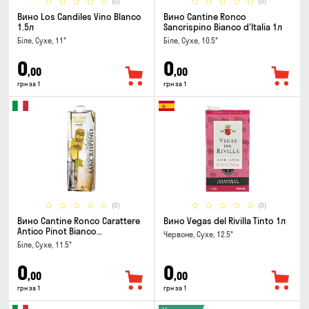
(0)
(0)
Вино Los Candiles Vino Blanco
Вино Cantine Ronco
1.5л
Sancrispino Bianco d'Italia 1л
Біле, Сухе, 11°
Біле, Сухе, 10.5°
0
0
,00
,00
грн за 1
грн за 1
(0)
(0)
Вино Cantine Ronco Carattere
Вино Vegas del Rivilla Tinto 1л
Antico Pinot Bianco
Червоне, Сухе, 12.5°
Chardonnay Rubicone IGT 1л
Біле, Сухе, 11.5°
0
0
,00
,00
грн за 1
грн за 1