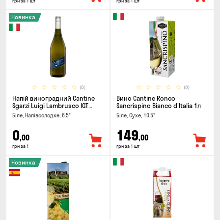
грн за 1 шт
грн за 1 шт
Новинка
(0)
(0)
Напій виноградний Cantine
Вино Cantine Ronco
Sgarzi Luigi Lambrusco IGT
Sancrispino Bianco d'Italia 1л
Emilia Bianca Frizziante 0.75л
Біле, Напівсолодке, 6.5°
Біле, Сухе, 10.5°
0
149
,00
,00
грн за 1
грн за 1 шт
Новинка