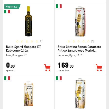
Новинка
(0)
(0)
Вино Sgarzi Moscato IGT
Вино Cantine Ronco Carattere
Rubicone 0.75л
Antico Sangiovese Merlot
Rubicone IGT 1л
Біле, Солодке, 7°
Червоне, Сухе, 11.5°
0
169
,00
,00
грн за 1
грн за 1 шт