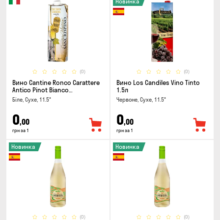
Новинка
(0)
(0)
Вино Cantine Ronco Carattere
Вино Los Candiles Vino Tinto
Antico Pinot Bianco
1.5л
Chardonnay Rubicone IGT 1л
Біле, Сухе, 11.5°
Червоне, Сухе, 11.5°
0
0
,00
,00
грн за 1
грн за 1
Новинка
Новинка
(0)
(0)