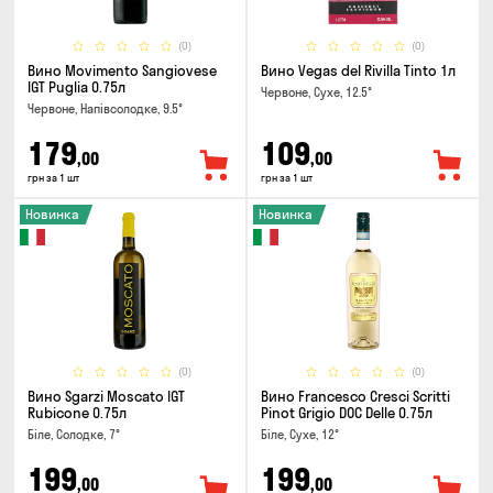
(0)
(0)
Вино Movimento Sangiovese
Вино Vegas del Rivilla Tinto 1л
IGT Puglia 0.75л
Червоне, Сухе, 12.5°
Червоне, Напівсолодке, 9.5°
179
109
,00
,00
грн за 1 шт
грн за 1 шт
Новинка
Новинка
(0)
(0)
Вино Sgarzi Moscato IGT
Вино Francesco Cresci Scritti
Rubicone 0.75л
Pinot Grigio DOC Delle 0.75л
Біле, Солодке, 7°
Біле, Сухе, 12°
199
199
,00
,00