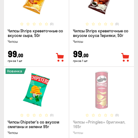
(0)
(0)
Чипсы Shrips креветочные со
Чипсы Shrips креветочные со
вкусом сыра, 50г
вкусом соуса Терияки, 50г
Чипсы
Чипсы
99
99
,00
,00
грн за 1 шт
грн за 1 шт
Новинка
(0)
(0)
Чипсы Chipster's со вкусом
Чипсы «Pringles» Оригинал,
сметаны и зелени 95г
165г
Чипсы
Чипсы