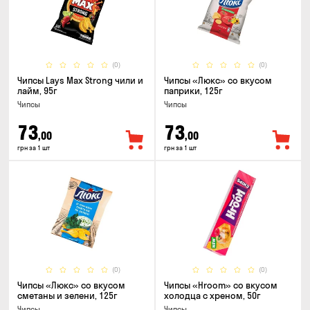
(0)
(0)
Чипсы Lays Max Strong чили и
Чипсы «Люкс» со вкусом
лайм, 95г
паприки, 125г
Чипсы
Чипсы
73
73
,00
,00
грн за 1 шт
грн за 1 шт
(0)
(0)
Чипсы «Люкс» со вкусом
Чипсы «Hroom» со вкусом
сметаны и зелени, 125г
холодца с хреном, 50г
Чипсы
Чипсы