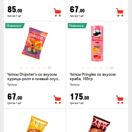
85
67
,00
,00
грн за 1 шт
грн за 1 шт
Новинка
Новинка
(0)
(0)
Чипсы Chipster's со вкусом
Чипсы Pringles со вкусом
курица-ролл и соевый соус
краба, 165гр
90г
Чипсы
Чипсы
67
175
,00
,00
грн за 1 шт
грн за 1 шт