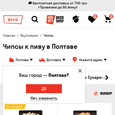
🚚 Бесплатная доставка от 700 грн
⚡Привезем до 90 минут
0
0
МЕНЮ
Главная
Вкусняшки
Чипсы
Чипсы к пиву в Полтаве
Полтава
Доставка
Укажите адрес
Ваш город —
Полтава?
Кукуруза
Семечки
Чипсы
Гренки и Сухарики
З
ДА
ЧИПСЫ
ФИЛЬТР
Нет, изменить
Топ продаж