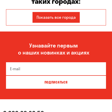
таких городах:
Вышгород
Гнедин
Показать все города
Днепр
Елизаветовка
Зазимье
Каменское
Узнавайте первым
Катериновка
Киев
о наших новинках и акциях
Кривой Рог
Кропивницкий
Кулеши
Николаевка
Новая Павловка
Новополье
ПОДПИСАТЬСЯ
Обозновка
Одесса
Павлоград
Погребы
Пуховка
Соколовское