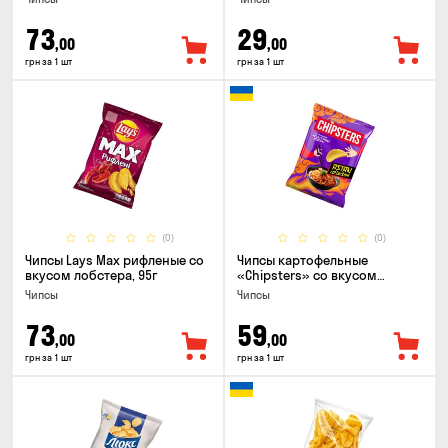
73
29
,00
,00
грн за 1 шт
грн за 1 шт
(0)
(0)
Чипсы Lays Max рифленые со
Чипсы картофельные
вкусом лобстера, 95г
«Chipsters» со вкусом
острый удон, 100г
Чипсы
Чипсы
73
59
,00
,00
грн за 1 шт
грн за 1 шт