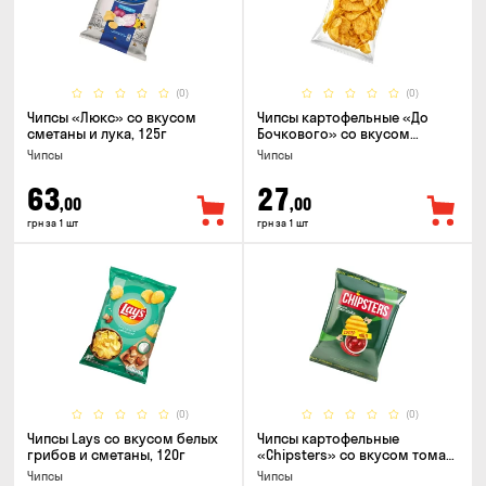
(0)
(0)
Чипсы «Люкс» со вкусом
Чипсы картофельные «До
сметаны и лука, 125г
Бочкового» со вкусом
сметаны с зеленью, 100г
Чипсы
Чипсы
63
27
,00
,00
грн за 1 шт
грн за 1 шт
(0)
(0)
Чипсы Lays со вкусом белых
Чипсы картофельные
грибов и сметаны, 120г
«Chipsters» со вкусом томат
спайси, 95г
Чипсы
Чипсы