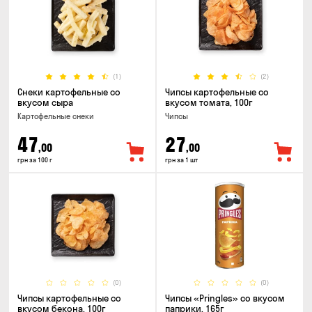
(1)
(2)
Снеки картофельные со
Чипсы картофельные со
вкусом сыра
вкусом томата, 100г
Картофельные снеки
Чипсы
47
27
,00
,00
грн за 100 г
грн за 1 шт
(0)
(0)
Чипсы картофельные со
Чипсы «Pringles» со вкусом
вкусом бекона, 100г
паприки, 165г