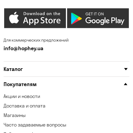
Дмитровка
Днепр
Елизаветовка
Зазимье
Запорожье
Ирпень
Для коммерческих предложений
Калиновка
Каменные Потоки
info@hophey.ua
Каменское
Карнауховка
Каталог
Катериновка
Келеберда
Киев
Клинцы
Покупателям
Княжичи
Корсунцы
Акции и новости
Доставка и оплата
Котовка
Коцюбинское
Магазины
Кошары
Красноселка
Часто задаваемые вопросы
Кременчуг
Кривой Рог