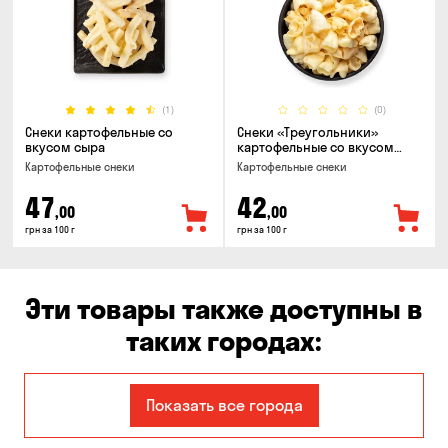
(1)
(0)
Снеки картофельные со
Снеки «Треугольники»
вкусом сыра
картофельные со вкусом
сметаны с луком
Картофельные снеки
Картофельные снеки
47
42
,00
,00
грн за 100 г
грн за 100 г
Эти товары также доступны в
таких городах:
Авангард
Александровка
Показать все города
Бабурка
Балабино