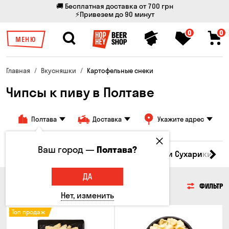
🚚 Бесплатная доставка от 700 грн
⚡Привезем до 90 минут
0
0
МЕНЮ
Главная
Вкусняшки
Картофельные снеки
Чипсы к пиву в Полтаве
Полтава
Доставка
Укажите адрес
Ваш город —
Полтава?
Кукуруза
Семечки
Чипсы
Гренки и Сухарики
З
ДА
ЧИПСЫ
ФИЛЬТР
Нет, изменить
Топ продаж