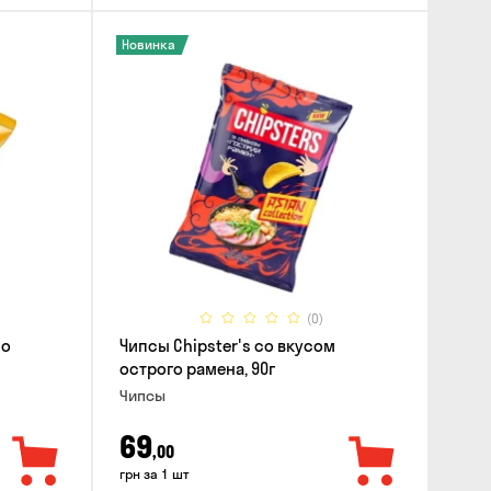
Новинка
(0)
со
Чипсы Chipster's со вкусом
острого рамена, 90г
Чипсы
69
,00
грн за 1 шт