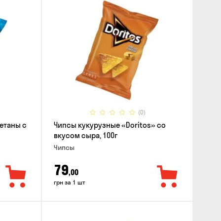
(0)
етаны с
Чипсы кукурузные «Doritos» со
вкусом сыра, 100г
Чипсы
79
,00
грн за 1 шт