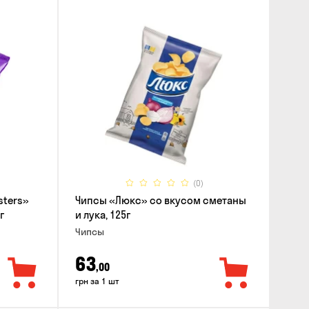
(0)
sters»
Чипсы «Люкс» со вкусом сметаны
г
и лука, 125г
Чипсы
63
,00
грн за 1 шт