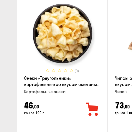
(0)
Снеки «Треугольники»
Чипсы 
картофельные со вкусом сметаны
вкусом 
с луком
Картофельные снеки
Чипсы
46
73
,00
,00
грн за 100 г
грн за 1 ш