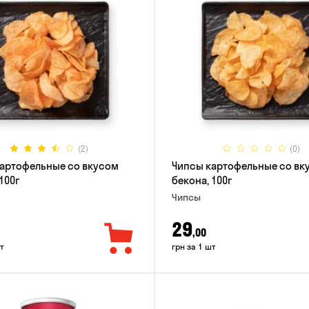
(2)
(0)
артофельные со вкусом
Чипсы картофельные со вк
100г
бекона, 100г
Чипсы
29
,00
т
грн за 1 шт