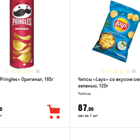
(0)
(0)
Pringles» Оригинал, 165г
Чипсы «Lays» со вкусом см
зеленью, 120г
Чипсы
87
0
,00
т
грн за 1 шт