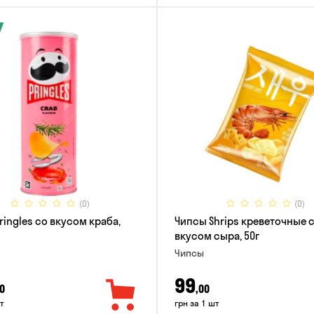
(0)
(0)
ringles со вкусом краба,
Чипсы Shrips креветочные 
вкусом сыра, 50г
Чипсы
99
0
,00
т
грн за 1 шт