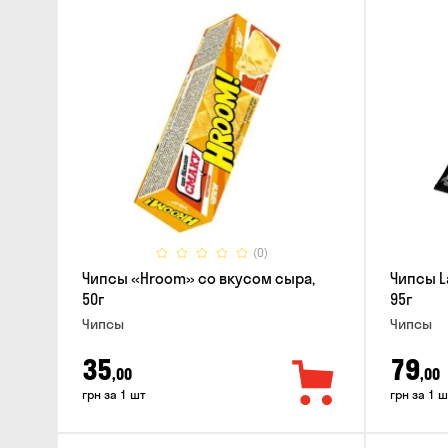
(0)
Чипсы «Hroom» со вкусом сыра,
Чипсы L
50г
95г
Чипсы
Чипсы
35
79
,00
,00
грн за 1 шт
грн за 1 ш