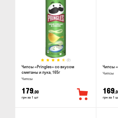
(2)
Чипсы «Pringles» со вкусом
Чипсы «
сметаны и лука, 165г
Чипсы
Чипсы
179
169
,00
,0
грн за 1 шт
грн за 1 ш