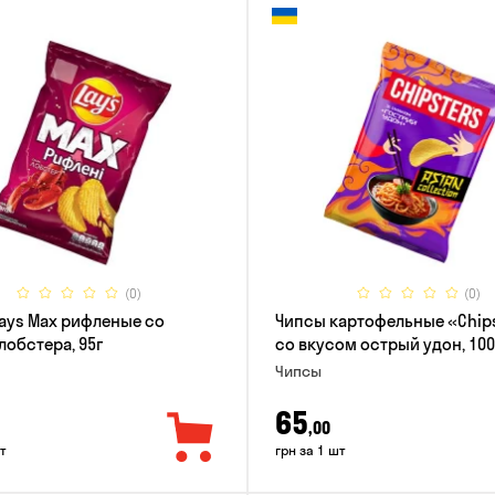
(0)
(0)
ays Max рифленые со
Чипсы картофельные «Chip
лобстера, 95г
со вкусом острый удон, 100
Чипсы
65
,00
т
грн за 1 шт