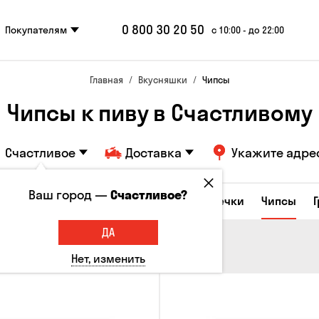
0 800 30 20 50
Покупателям
с 10:00 - до 22:00
Главная
Вкусняшки
Чипсы
Чипсы к пиву в Счастливому
Счастливое
Доставка
Укажите адре
Ваш город —
Счастливое?
е закуски
Орешки
Кукуруза
Семечки
Чипсы
ДА
Нет, изменить