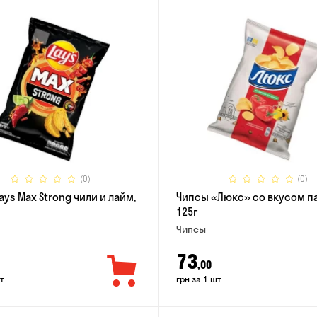
(0)
(0)
ays Max Strong чили и лайм,
Чипсы «Люкс» со вкусом п
125г
Чипсы
73
,00
т
грн за 1 шт