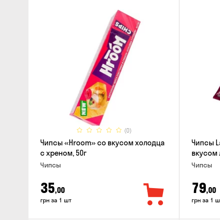
(0)
Чипсы «Hroom» со вкусом холодца
Чипсы L
с хреном, 50г
вкусом 
Чипсы
Чипсы
35
79
,00
,00
грн за 1 шт
грн за 1 ш