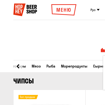
МЕНЮ
Рус
Все товары
Мясо
Рыба
Морепродукты
Сырны
ЧИПСЫ
Топ продаж