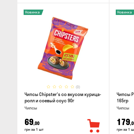
Новинка
Новинка
(0)
Чипсы Chipster's со вкусом курица-
Чипсы P
ролл и соевый соус 90г
165гр
Чипсы
Чипсы
69
179
,00
,0
грн за 1 шт
грн за 1 ш