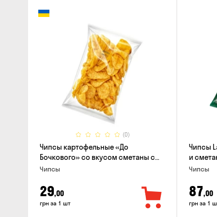
(0)
Чипсы картофельные «До
Чипсы L
Бочкового» со вкусом сметаны с
и смета
зеленью, 100г
Чипсы
Чипсы
29
87
,00
,00
грн за 1 шт
грн за 1 ш