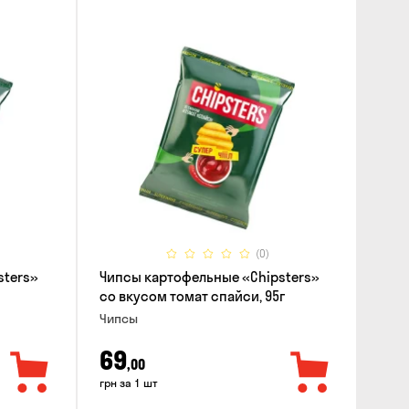
(0)
sters»
Чипсы картофельные «Chipsters»
со вкусом томат спайси, 95г
Чипсы
69
,00
грн за 1 шт