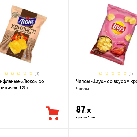
(0)
(0)
рифленые «Люкс» со
Чипсы «Lays» со вкусом кра
лисичек, 125г
Чипсы
87
,00
т
грн за 1 шт