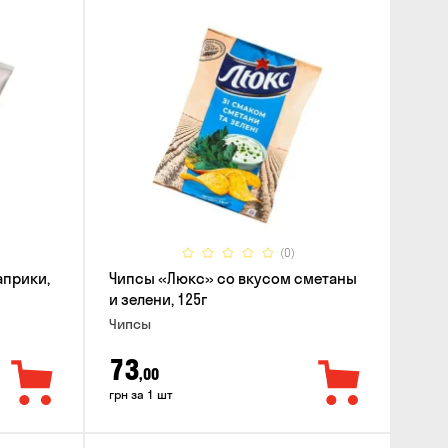
(0)
априки,
Чипсы «Люкс» со вкусом сметаны
и зелени, 125г
Чипсы
73
,00
грн за 1 шт