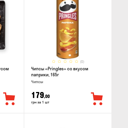
(0)
усом
Чипсы «Pringles» со вкусом
паприки, 165г
Чипсы
179
,00
грн за 1 шт