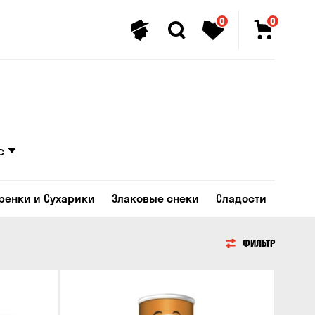
0
0
с
Гренки и Сухарики
Злаковые снеки
Сладости
ФИЛЬТР