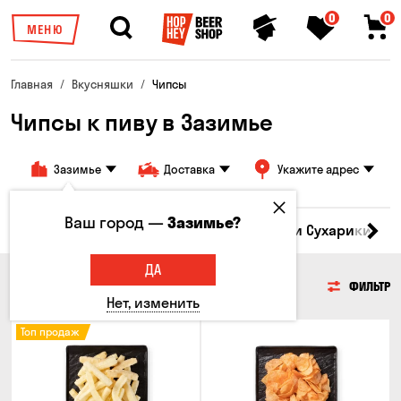
0
0
МЕНЮ
Главная
Вкусняшки
Чипсы
Чипсы к пиву в Зазимье
Зазимье
Доставка
Укажите адрес
Ваш город —
Зазимье?
Кукуруза
Семечки
Чипсы
Гренки и Сухарики
З
ДА
ЧИПСЫ
ФИЛЬТР
Нет, изменить
Топ продаж