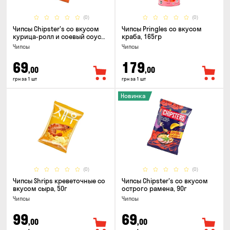
(0)
(0)
Чипсы Chipster's со вкусом
Чипсы Pringles со вкусом
курица-ролл и соевый соус
краба, 165гр
90г
Чипсы
Чипсы
69
179
,00
,00
грн за 1 шт
грн за 1 шт
Новинка
(0)
(0)
Чипсы Shrips креветочные со
Чипсы Chipster's со вкусом
вкусом сыра, 50г
острого рамена, 90г
Чипсы
Чипсы
99
69
,00
,00