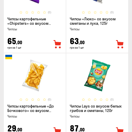
(0)
(0)
Чипсы картофельные
Чипсы «Люкс» со вкусом
«Chipsters» со вкусом
сметаны и лука, 125г
острый удон, 100г
Чипсы
Чипсы
65
63
,00
,00
грн за 1 шт
грн за 1 шт
(0)
(0)
Чипсы картофельные «До
Чипсы Lays со вкусом белых
Бочкового» со вкусом
грибов и сметаны, 120г
сметаны с зеленью, 100г
Чипсы
Чипсы
29
87
,00
,00