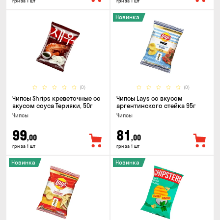
грн за 1 шт
грн за 1 шт
Новинка
(0)
(0)
Чипсы Shrips креветочные со
Чипсы Lays со вкусом
вкусом соуса Терияки, 50г
аргентинского стейка 95г
Чипсы
Чипсы
99
81
,00
,00
грн за 1 шт
грн за 1 шт
Новинка
Новинка