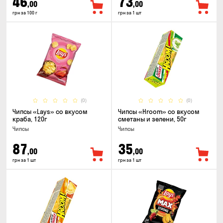
46
73
,00
,00
грн за 100 г
грн за 1 шт
(0)
(0)
Чипсы «Lays» со вкусом
Чипсы «Hroom» со вкусом
краба, 120г
сметаны и зелени, 50г
Чипсы
Чипсы
87
35
,00
,00
грн за 1 шт
грн за 1 шт