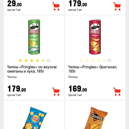
29
179
,00
,00
грн за 1 шт
грн за 1 шт
(2)
(0)
Чипсы «Pringles» со вкусом
Чипсы «Pringles» Оригинал,
сметаны и лука, 165г
165г
Чипсы
Чипсы
179
169
,00
,00
грн за 1 шт
грн за 1 шт