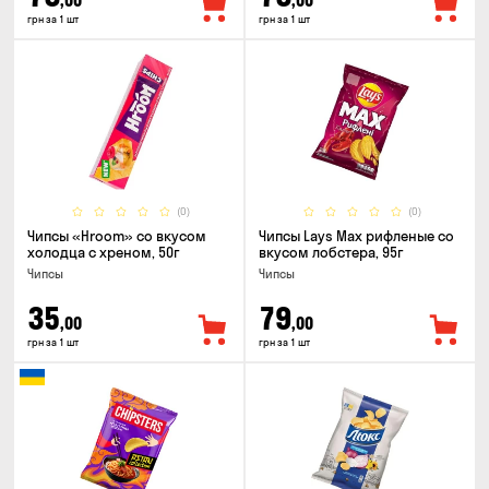
,00
,00
грн за 1 шт
грн за 1 шт
(0)
(0)
Чипсы «Hroom» со вкусом
Чипсы Lays Max рифленые со
холодца с хреном, 50г
вкусом лобстера, 95г
Чипсы
Чипсы
35
79
,00
,00
грн за 1 шт
грн за 1 шт