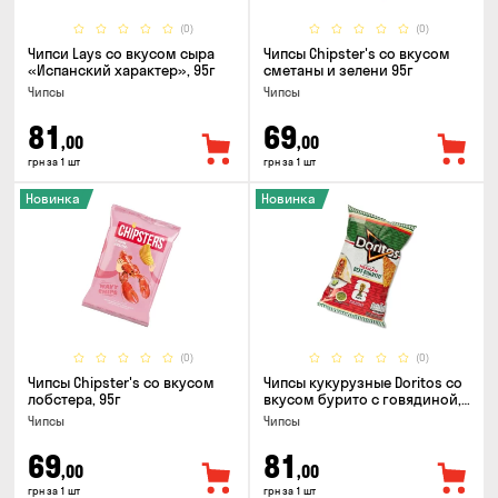
(0)
(0)
Чипси Lays со вкусом сыра
Чипсы Chipster's со вкусом
«Испанский характер», 95г
сметаны и зелени 95г
Чипсы
Чипсы
81
69
,00
,00
грн за 1 шт
грн за 1 шт
Новинка
Новинка
(0)
(0)
Чипсы Chipster's со вкусом
Чипсы кукурузные Doritos со
лобстера, 95г
вкусом бурито с говядиной,
90г
Чипсы
Чипсы
69
81
,00
,00
грн за 1 шт
грн за 1 шт