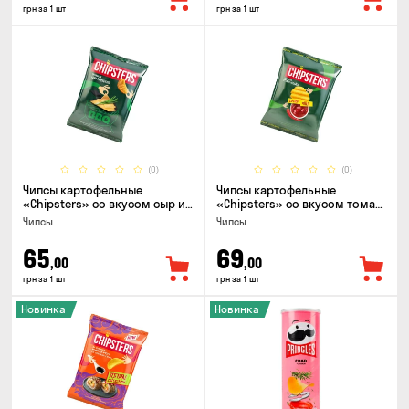
грн за 1 шт
грн за 1 шт
(0)
(0)
Чипсы картофельные
Чипсы картофельные
«Chipsters» со вкусом сыр и
«Chipsters» со вкусом томат
лук, 95г
спайси, 95г
Чипсы
Чипсы
65
69
,00
,00
грн за 1 шт
грн за 1 шт
Новинка
Новинка