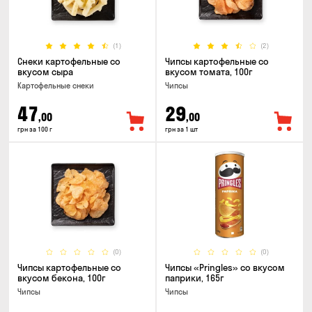
(1)
(2)
Снеки картофельные со
Чипсы картофельные со
вкусом сыра
вкусом томата, 100г
Картофельные снеки
Чипсы
47
29
,00
,00
грн за 100 г
грн за 1 шт
(0)
(0)
Чипсы картофельные со
Чипсы «Pringles» со вкусом
вкусом бекона, 100г
паприки, 165г
Чипсы
Чипсы