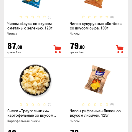
(0)
(0)
Чипсы «Lays» со вкусом
Чипсы кукурузные «Doritos»
сметаны с зеленью, 120г
со вкусом сыра, 100г
Чипсы
Чипсы
87
79
,00
,00
грн за 1 шт
грн за 1 шт
(0)
(0)
Снеки «Треугольники»
Чипсы рифленые «Люкс» со
картофельные со вкусом
вкусом лисичек, 125г
сметаны с луком
Картофельные снеки
Чипсы