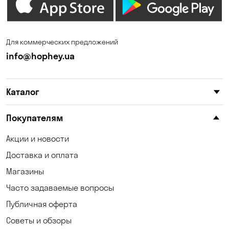
Ирпень
Калиновка
Каменные Потоки
Каменское
Для коммерческих предложений
Карнауховка
Катериновка
info@hophey.ua
Киев
Клинцы
Каталог
Княжичи
Корсунцы
Котовка
Красноселка
Покупателям
Кременчуг
Кривой Рог
Акции и новости
Доставка и оплата
Кривуши
Кропивницкий
Магазины
Крюковщина
Кулеши
Часто задаваемые вопросы
Кушугум
Лески
Публичная оферта
Советы и обзоры
Лесники
Лозоватка