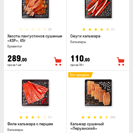
(0)
(1)
Хвосты лангустинов сушеные
Смуги кальмара
«KSP», 45г
Кальмары
Креветки
289
110
,00
,60
грн за 1 шт
грн за 70 г
Топ продаж
(1)
(34)
Филе кальмара с перцем
Кальмар сушеный
«Перуанский»
Кальмары