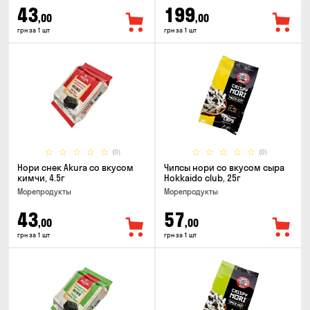
43
199
,00
,00
грн за 1 шт
грн за 1 шт
(0)
(0)
Нори снек Akura со вкусом
Чипсы нори со вкусом сыра
кимчи, 4.5г
Hokkaido club, 25г
Морепродукты
Морепродукты
43
57
,00
,00
грн за 1 шт
грн за 1 шт