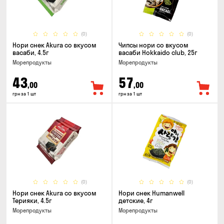
(0)
(0)
Нори снек Akura со вкусом
Чипсы нори со вкусом
васаби, 4.5г
васаби Hokkaido club, 25г
Морепродукты
Морепродукты
43
57
,00
,00
грн за 1 шт
грн за 1 шт
(0)
(0)
Нори снек Akura со вкусом
Нори снек Humanwell
Терияки, 4.5г
детские, 4г
Морепродукты
Морепродукты