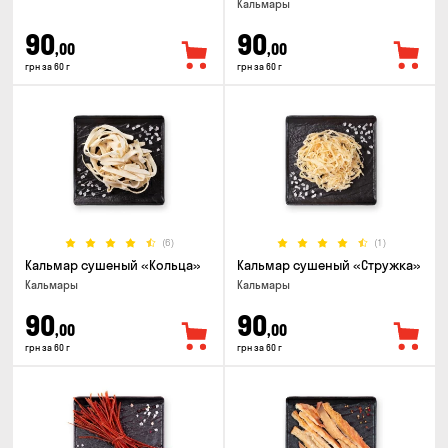
Кальмары
90
90
,00
,00
грн за 60 г
грн за 60 г
(6)
(1)
Кальмар сушеный «Кольца»
Кальмар сушеный «Стружка»
Кальмары
Кальмары
90
90
,00
,00
грн за 60 г
грн за 60 г