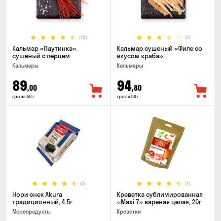
(18)
(3)
Кальмар «Паутинка»
Кальмар сушеный «Филе со
сушеный с перцем
вкусом краба»
Кальмары
Кальмары
89
94
,00
,80
грн за 50 г
грн за 60 г
(3)
(1)
Нори снек Akura
Креветка сублимированная
традиционный, 4.5г
«Maxi 7» вареная целая, 20г
Морепродукты
Креветки