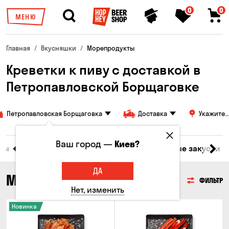
0
0
МЕНЮ
Главная
Вкусняшки
Морепродукты
Креветки к пиву с доставкой в ​​
Петропавловской Борщаговке
Петропавловская Борщаговка
Доставка
Укажите
адрес
Ваш город —
Киев?
ары
Мясо
Рыба
Морепродукты
Сырные закуски
ДА
МОРЕПРОДУКТЫ
ФИЛЬТР
Нет, изменить
Новинка